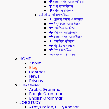
🌳বাংলাদেশের সমাজ কাঠামো
🌳নগর সমাজবিজ্ঞান
🌳সমাজ মনোবিজ্ঞান
৪র্থ বর্ষ অনার্স সমাজবিজ্ঞান
📢 জেন্ডার, সমাজ ও উন্নয়ন
📢 উন্নয়নের সমাজবিজ্ঞান
📢 সামাজিক জনবিজ্ঞান
📢 পরিবেশ সমাজবিজ্ঞান
📢 বাংলাদেশের সমাজবিজ্ঞান
📢 সামাজিক পরিবর্তন
📢 বিচ্যুতি ও অপরাধ
📢 শিল্প সমাজবিজ্ঞান
কৃষক সমাজ ২৪২০১৭
HOME
About
Blog
Contact
News
Privacy
GRAMMAR
Arabic Grammar
Bangla Grammar
English Grammar
JOB STUDY
Army/Police/BDR/Anchar