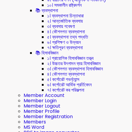
১০। সমকালীন রাষ্ট্রদর্শন
📚 ব্যবস্থাপনা
১। ব্যবস্থাপনা চিন্তাধারা
২। আন্তর্জাতিক ব্যবসায়
৩। ব্যবসায় গবেষণা
৪। কৌশলগত ব্যবস্থাপনা
৫। ব্যবস্থাপনা তথ্য পদ্ধতি
৬। প্রশিক্ষণ ও উন্নয়ন
৭। ক্ষতিপূরণ ব্যবস্থাপনা
📚 হিসাববিজ্ঞান
১। প্রায়োগিক হিসাববিজ্ঞান তত্ত্ব
২। উচ্চতর উৎপাদন ব্যয় হিসাববিজ্ঞান
৩। কৌশলগত ব্যবস্থাপনা হিসাববিজ্ঞান
৪। কৌশলগত ব্যবস্থাপনা
৫। কর্পোরেট গভর্ন্য্যান্স
৬। কর্পোরেট আর্থিক প্রর্তিবেদন
৭। কর্পোরেট কর পরিকল্পনা
Member Account
Member Login
Member Logout
Member Profile
Member Registration
Members
MS Word