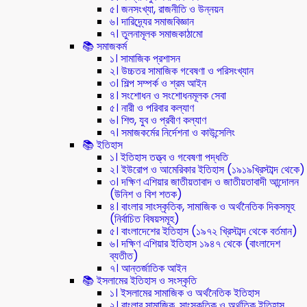
৫। জনসংখ্যা, রাজনীতি ও উন্নয়ন
৬। দারিদ্র্যের সমাজবিজ্ঞান
৭। তুলনামূলক সমাজকাঠামো
📚 সমাজকর্ম
১। সামাজিক প্রশাসন
২। উচ্চতর সামাজিক গবেষণা ও পরিসংখ্যান
৩। শিল্প সম্পর্ক ও শ্রম আইন
৪। সংশোধন ও সংশোধনমূলক সেবা
৫। নারী ও পরিবার কল্যাণ
৬। শিশু, যুব ও প্রবীণ কল্যাণ
৭। সমাজকর্মের নির্দেশনা ও কাউন্সেলিং
📚 ইতিহাস
১। ইতিহাস তত্ত্ব ও গবেষণা পদ্ধতি
২। ইউরোপ ও আমেরিকার ইতিহাস (১৯১৯খ্রিস্টাব্দ থেকে)
৩। দক্ষিণ এশিয়ার জাতীয়তাবাদ ও জাতীয়তাবাদী আন্দোলন
(উনিশ ও বিশ শতক)
৪। বাংলার সাংস্কৃতিক, সামাজিক ও অর্থনৈতিক দিকসমূহ
(নির্বাচিত বিষয়সমূহ)
৫। বাংলাদেশের ইতিহাস (১৯৭২ খ্রিস্টাব্দ থেকে বর্তমান)
৬। দক্ষিণ এশিয়ার ইতিহাস ১৯৪৭ থেকে (বাংলাদেশ
ব্যতীত)
৭। আন্তর্জাতিক আইন
📚 ইসলামের ইতিহাস ও সংস্কৃতি
১। ইসলামের সামাজিক ও অর্থনৈতিক ইতিহাস
২। বাংলার সামাজিক, সাংস্কৃতিক ও অর্থতিক ইতিহাস