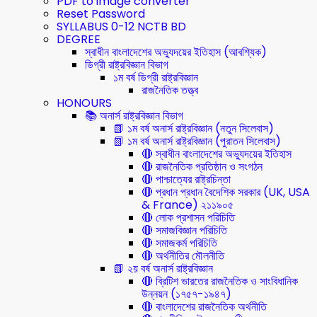
PDF to image converter
Reset Password
SYLLABUS 0-12 NCTB BD
DEGREE
স্বাধীন বাংলাদেশের অভ্যুদয়ের ইতিহাস (আবশ্যিক)
ডিগ্রী রাষ্ট্রবিজ্ঞান বিভাগ
১ম বর্ষ ডিগ্রী রাষ্ট্রবিজ্ঞান
রাজনৈতিক তত্ত্ব
HONOURS
📚 অনার্স রাষ্ট্রবিজ্ঞান বিভাগ
📗 ১ম বর্ষ অনার্স রাষ্ট্রবিজ্ঞান (নতুন সিলেবাস)
📗 ১ম বর্ষ অনার্স রাষ্ট্রবিজ্ঞান (পুরাতন সিলেবাস)
🔴 স্বাধীন বাংলাদেশের অভ্যুদয়ের ইতিহাস
🔴 রাজনৈতিক প্রতিষ্ঠান ও সংগঠন
🔴 পাশ্চাত্যের রাষ্ট্রচিন্তা
🔴 প্রধান প্রধান বৈদেশিক সরকার (UK, USA
& France) ২১১৯০৫
🔴 লোক প্রশাসন পরিচিতি
🔴 সমাজবিজ্ঞান পরিচিতি
🔴 সমাজকর্ম পরিচিতি
🔴 অর্থনীতির মৌলনীতি
📗 ২য় বর্ষ অনার্স রাষ্ট্রবিজ্ঞান
🔴 ব্রিটিশ ভারতের রাজনৈতিক ও সাংবিধানিক
উন্নয়ন (১৭৫৭-১৯৪৭)
🔴 বাংলাদেশের রাজনৈতিক অর্থনীতি