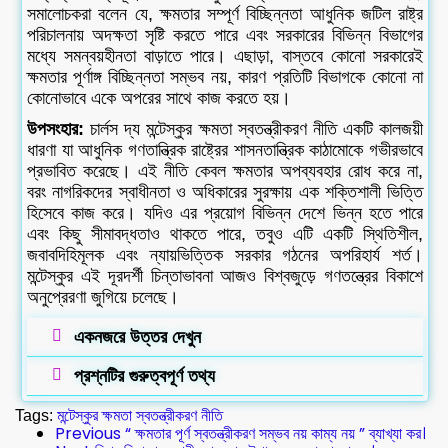
সমালোচকরা বলেন যে, ক্ষমতার সম্পূর্ণ বিচ্ছিন্নতা আধুনিক জটিল রাষ্ট্র
পরিচালনায় অদক্ষতা সৃষ্টি করতে পারে এবং সরকারের বিভিন্ন বিভাগের
মধ্যে সমন্বয়হীনতা বাড়াতে পারে। এছাড়া, বাস্তবে কোনো সরকারেই
ক্ষমতার পূর্ণাঙ্গ বিচ্ছিন্নতা সম্ভব নয়, কারণ প্রতিটি বিভাগকে কোনো না
কোনোভাবে একে অপরের সাথে কাজ করতে হয়।
উপসংহার:
চার্লস দ্য মন্টেস্কুর ক্ষমতা স্বতন্ত্রীকরণ নীতি একটি কালজয়ী
ধারণা যা আধুনিক গণতান্ত্রিক রাষ্ট্রের শাসনতান্ত্রিক কাঠামোকে গভীরভাবে
প্রভাবিত করেছে। এই নীতি কেবল ক্ষমতার অপব্যবহার রোধ করে না,
বরং নাগরিকদের স্বাধীনতা ও অধিকারের সুরক্ষায় এক শক্তিশালী ভিত্তি
হিসেবে কাজ করে। যদিও এর প্রয়োগ বিভিন্ন দেশে ভিন্ন হতে পারে
এবং কিছু সীমাবদ্ধতাও থাকতে পারে, তবুও এটি একটি স্থিতিশীল,
জবাবদিহিমূলক এবং ন্যায়ভিত্তিক সরকার গঠনের অপরিহার্য শর্ত।
মন্টেস্কুর এই দূরদর্শী চিন্তাভাবনা আজও বিশ্বজুড়ে গণতন্ত্রের বিকাশে
অনুপ্রেরণা জুগিয়ে চলেছে।
একনজরে উত্তর দেখুন
প্রশ্নটির গুরুত্বপূর্ণ তথ্য
Tags:
মন্টেস্কুর ক্ষমতা স্বতন্ত্রীকরণ নীতি
Previous
“ ক্ষমতার পূর্ণ স্বতন্ত্রীকরণ সম্ভব নয় কাম্য নয় ” ব্যাখ্যা কর।