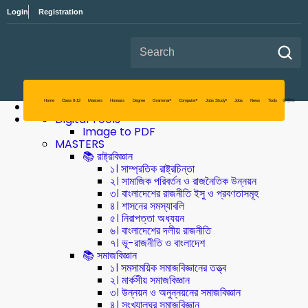
Login
Registration
Search for:
Digital Tools
Image to PDF
MASTERS
📚 রাষ্ট্রবিজ্ঞান
১। সাম্প্রতিক রাষ্ট্রচিন্তা
২। সামাজিক পরিবর্তন ও রাজনৈতিক উন্নয়ন
৩। বাংলাদেশের রাজনীতি ইসু ও প্রবণতাসমূহ
৪। শাসনের সমস্যাবলি
৫। নিরাপত্তা অধ্যয়ন
৬। বাংলাদেশের দলীয় রাজনীতি
৭। ভূ-রাজনীতি ও বাংলাদেশ
📚 সমাজবিজ্ঞান
১। সমসাময়িক সমাজবিজ্ঞানের তত্ত্ব
২। মার্কসীয় সমাজবিজ্ঞান
Home
Class 0-12
Masters
৩। উন্নয়ন ও অনুন্নয়নের সমাজবিজ্ঞান
৪। সংখ্যালঘুর সমাজবিজ্ঞান