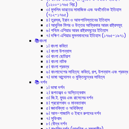
(১২০০-১৭৬৫ খ্রি:)
৩। মুসলিম ভারতের সামাজিক এবং অর্থনৈতিক ইতিহাস
(৭১২-১৭৬৫)
৪। তুরস্ক, ইরান ও আফগানিস্তানের ইতিহাস
৫। আধুনিক মিশর ও উত্তর আফ্রিকার আরব রাষ্ট্রসমূহ
৬। পশ্চিম এশিয়ার আরব রাষ্ট্রসমূহের ইতিহাস
৭। দক্ষিণ এশিয়ার মুসলমানদের ইতিহাস (১৭৬৫-১৯৭১)
📚বাংলা
১। বাংলা কবিতা
২। বাংলা উপন্যাস
৩। বাংলা ছোটগল্প
৪। বাংলা নাটক
৫। বাংলা প্রবন্ধ
৬। বাংলাদেশের সাহিত্য: কবিতা, গল্প, উপন্যাস এবং প্রবন্ধ
৭। ভাষা আন্দোলন ও মুক্তিযুদ্ধের সাহিত্য
📚 দর্শন
১। ভাষা দর্শন
২। রূপতত্ত্ব ও অস্তিত্ববাদ
৩। জি.ই. ম্যুর এবং রাসেলের দর্শন
৪। প্রয়োগবাদ ও মানবতাবাদ
৫। জ্ঞানবিদ্যা ও অধিবিদ্যা
৬। আল-গাজালি ও ইবনে রুশদের দর্শন
৭। সুফিবাদ
৮। বৌদ্ধ দর্শন
৯। বাঙালির দর্শন (আধুনিক ও সমকালীন)