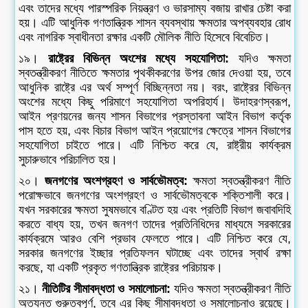
এবং তাদের মধ্যে পারস্পরিক নিয়ন্ত্রণ ও ভারসাম্য বজায় রাখার চেষ্টা করা
হয়। এটি আধুনিক গণতান্ত্রিক শাসন ব্যবস্থায় ক্ষমতার অপব্যবহার রোধ
এবং নাগরিক স্বাধীনতা রক্ষার একটি মৌলিক নীতি হিসেবে বিবেচিত।
১৯।
রাষ্ট্রের বিভিন্ন অংশের মধ্যে সহযোগিতা:
যদিও ক্ষমতা
স্বতন্ত্রীকরণ নীতিতে ক্ষমতার পৃথকীকরণের উপর জোর দেওয়া হয়, তবে
আধুনিক রাষ্ট্রে এর অর্থ সম্পূর্ণ বিচ্ছিন্নতা নয়। বরং, রাষ্ট্রের বিভিন্ন
অংশের মধ্যে কিছু পরিমাণে সহযোগিতা অপরিহার্য। উদাহরণস্বরূপ,
আইন প্রণয়নের জন্য শাসন বিভাগের প্রস্তাবনা আইন বিভাগ কর্তৃক
পাস হতে হয়, এবং বিচার বিভাগ আইন প্রয়োগের ক্ষেত্রে শাসন বিভাগের
সহযোগিতা চাইতে পারে। এটি নিশ্চিত করে যে, রাষ্ট্রীয় কার্যক্রম
সুচারুভাবে পরিচালিত হয়।
২০।
জনগণের অংশগ্রহণ ও সার্বভৌমত্ব:
ক্ষমতা স্বতন্ত্রীকরণ নীতি
পরোক্ষভাবে জনগণের অংশগ্রহণ ও সার্বভৌমত্বকে শক্তিশালী করে।
যখন সরকারের ক্ষমতা সুষমভাবে বণ্টিত হয় এবং প্রতিটি বিভাগ জবাবদিহি
করতে বাধ্য হয়, তখন জনগণ তাদের প্রতিনিধিদের মাধ্যমে সরকারের
কার্যক্রমে আরও বেশি প্রভাব ফেলতে পারে। এটি নিশ্চিত করে যে,
সরকার জনগণের ইচ্ছার প্রতিফলন ঘটাচ্ছে এবং তাদের স্বার্থ রক্ষা
করছে, যা একটি প্রকৃত গণতান্ত্রিক রাষ্ট্রের পরিচায়ক।
২১।
নীতিটির সীমাবদ্ধতা ও সমালোচনা:
যদিও ক্ষমতা স্বতন্ত্রীকরণ নীতি
অত্যন্ত গুরুত্বপূর্ণ, তবে এর কিছু সীমাবদ্ধতা ও সমালোচনাও রয়েছে।