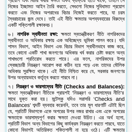
প্রয়োগ এবং বিচার করার ক্ষমতা একই ব্যক্তির হাতে থাকে, তাহলে সে
নিজের ইচ্ছামত আইন তৈরি করতে, সেগুলো নিজের সুবিধামত প্রয়োগ
করতে এবং নিজের অপরাধের বিচার নিজেই করতে পারে, যা চরম
স্বৈরাচারের জন্ম দেবে। তাই এই নীতি ক্ষমতার অপব্যবহারের বিরুদ্ধে
একটি শক্তিশালী রক্ষাকবচ।
৬।
নাগরিক স্বাধীনতা রক্ষা:
ক্ষমতা স্বতন্ত্রীকরণ নীতি নাগরিকদের
স্বাধীনতা ও অধিকার রক্ষায় এক অবিচ্ছেদ্য ভূমিকা পালন করে। যদি
শাসন বিভাগ, আইন বিভাগ এবং বিচার বিভাগ স্বাধীনভাবে কাজ করে,
তবে কোনো একটি শাখা জনগণের অধিকার খর্ব করার চেষ্টা করলে অন্য
শাখাগুলো প্রতিরোধ করতে পারে। এর ফলে, নাগরিকদের উপর
স্বেচ্ছাচারী নিয়ন্ত্রণ আরোপ করা কঠিন হয়ে পড়ে এবং তাদের মৌলিক
অধিকার সুরক্ষিত থাকে। এই নীতি নিশ্চিত করে যে, সরকার জনগণের
উপর অন্যায়ভাবে কর্তৃত্ব করতে পারবে না।
৭।
নিয়ন্ত্রণ ও ভারসাম্যের নীতি (Checks and Balances):
ক্ষমতা স্বতন্ত্রীকরণ নীতিকে প্রায়শই ‘নিয়ন্ত্রণ ও ভারসাম্যের নীতি’র
সাথে যুক্ত করা হয়। মন্টেস্কু যদিও সরাসরি ‘Checks and
Balances’ শব্দটি ব্যবহার করেননি, তবে তার মূল ধারণাটি এটাই ছিল
যে, প্রতিটি বিভাগকে একে অপরের উপর নজর রাখার এবং একে অপরের
ক্ষমতাকে ভারসাম্যপূর্ণ করার ক্ষমতা দেওয়া উচিত। এর অর্থ হলো,
প্রতিটি বিভাগ অন্য বিভাগের কিছু কার্যক্রম নিয়ন্ত্রণ করতে পারবে, যাতে
কোনো বিভাগই অতিরিক্ত শক্তিশালী না হয়ে ওঠে। এটি ক্ষমতার