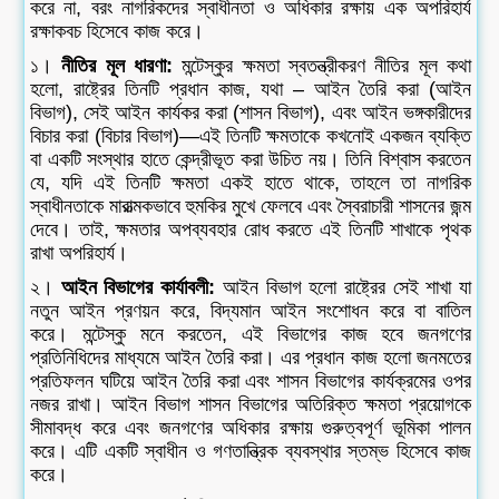
করে না, বরং নাগরিকদের স্বাধীনতা ও অধিকার রক্ষায় এক অপরিহার্য
রক্ষাকবচ হিসেবে কাজ করে।
১।
নীতির মূল ধারণা:
মন্টেস্কুর ক্ষমতা স্বতন্ত্রীকরণ নীতির মূল কথা
হলো, রাষ্ট্রের তিনটি প্রধান কাজ, যথা – আইন তৈরি করা (আইন
বিভাগ), সেই আইন কার্যকর করা (শাসন বিভাগ), এবং আইন ভঙ্গকারীদের
বিচার করা (বিচার বিভাগ)—এই তিনটি ক্ষমতাকে কখনোই একজন ব্যক্তি
বা একটি সংস্থার হাতে কেন্দ্রীভূত করা উচিত নয়। তিনি বিশ্বাস করতেন
যে, যদি এই তিনটি ক্ষমতা একই হাতে থাকে, তাহলে তা নাগরিক
স্বাধীনতাকে মারাত্মকভাবে হুমকির মুখে ফেলবে এবং স্বৈরাচারী শাসনের জন্ম
দেবে। তাই, ক্ষমতার অপব্যবহার রোধ করতে এই তিনটি শাখাকে পৃথক
রাখা অপরিহার্য।
২।
আইন বিভাগের কার্যাবলী:
আইন বিভাগ হলো রাষ্ট্রের সেই শাখা যা
নতুন আইন প্রণয়ন করে, বিদ্যমান আইন সংশোধন করে বা বাতিল
করে। মন্টেস্কু মনে করতেন, এই বিভাগের কাজ হবে জনগণের
প্রতিনিধিদের মাধ্যমে আইন তৈরি করা। এর প্রধান কাজ হলো জনমতের
প্রতিফলন ঘটিয়ে আইন তৈরি করা এবং শাসন বিভাগের কার্যক্রমের ওপর
নজর রাখা। আইন বিভাগ শাসন বিভাগের অতিরিক্ত ক্ষমতা প্রয়োগকে
সীমাবদ্ধ করে এবং জনগণের অধিকার রক্ষায় গুরুত্বপূর্ণ ভূমিকা পালন
করে। এটি একটি স্বাধীন ও গণতান্ত্রিক ব্যবস্থার স্তম্ভ হিসেবে কাজ
করে।