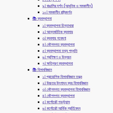
৯। বাঙালির দর্শন (আধুনিক ও সমকালীন)
১০। সমকালীন রাষ্ট্রদর্শন
📚 ব্যবস্থাপনা
১। ব্যবস্থাপনা চিন্তাধারা
২। আন্তর্জাতিক ব্যবসায়
৩। ব্যবসায় গবেষণা
৪। কৌশলগত ব্যবস্থাপনা
৫। ব্যবস্থাপনা তথ্য পদ্ধতি
৬। প্রশিক্ষণ ও উন্নয়ন
৭। ক্ষতিপূরণ ব্যবস্থাপনা
📚 হিসাববিজ্ঞান
১। প্রায়োগিক হিসাববিজ্ঞান তত্ত্ব
২। উচ্চতর উৎপাদন ব্যয় হিসাববিজ্ঞান
৩। কৌশলগত ব্যবস্থাপনা হিসাববিজ্ঞান
৪। কৌশলগত ব্যবস্থাপনা
৫। কর্পোরেট গভর্ন্য্যান্স
৬। কর্পোরেট আর্থিক প্রর্তিবেদন