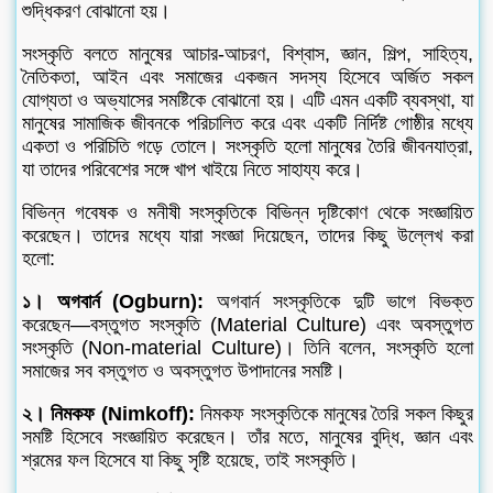
শুদ্ধিকরণ বোঝানো হয়।
সংস্কৃতি বলতে মানুষের আচার-আচরণ, বিশ্বাস, জ্ঞান, শিল্প, সাহিত্য,
নৈতিকতা, আইন এবং সমাজের একজন সদস্য হিসেবে অর্জিত সকল
যোগ্যতা ও অভ্যাসের সমষ্টিকে বোঝানো হয়। এটি এমন একটি ব্যবস্থা, যা
মানুষের সামাজিক জীবনকে পরিচালিত করে এবং একটি নির্দিষ্ট গোষ্ঠীর মধ্যে
একতা ও পরিচিতি গড়ে তোলে। সংস্কৃতি হলো মানুষের তৈরি জীবনযাত্রা,
যা তাদের পরিবেশের সঙ্গে খাপ খাইয়ে নিতে সাহায্য করে।
বিভিন্ন গবেষক ও মনীষী সংস্কৃতিকে বিভিন্ন দৃষ্টিকোণ থেকে সংজ্ঞায়িত
করেছেন। তাদের মধ্যে যারা সংজ্ঞা দিয়েছেন, তাদের কিছু উল্লেখ করা
হলো:
১। অগবার্ন (Ogburn):
অগবার্ন সংস্কৃতিকে দুটি ভাগে বিভক্ত
করেছেন—বস্তুগত সংস্কৃতি (Material Culture) এবং অবস্তুগত
সংস্কৃতি (Non-material Culture)। তিনি বলেন, সংস্কৃতি হলো
সমাজের সব বস্তুগত ও অবস্তুগত উপাদানের সমষ্টি।
২। নিমকফ (Nimkoff):
নিমকফ সংস্কৃতিকে মানুষের তৈরি সকল কিছুর
সমষ্টি হিসেবে সংজ্ঞায়িত করেছেন। তাঁর মতে, মানুষের বুদ্ধি, জ্ঞান এবং
শ্রমের ফল হিসেবে যা কিছু সৃষ্টি হয়েছে, তাই সংস্কৃতি।