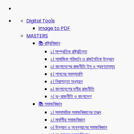
Digital Tools
Image to PDF
MASTERS
📚 রাষ্ট্রবিজ্ঞান
১। সাম্প্রতিক রাষ্ট্রচিন্তা
২। সামাজিক পরিবর্তন ও রাজনৈতিক উন্নয়ন
৩। বাংলাদেশের রাজনীতি ইসু ও প্রবণতাসমূহ
৪। শাসনের সমস্যাবলি
৫। নিরাপত্তা অধ্যয়ন
৬। বাংলাদেশের দলীয় রাজনীতি
৭। ভূ-রাজনীতি ও বাংলাদেশ
📚 সমাজবিজ্ঞান
১। সমসাময়িক সমাজবিজ্ঞানের তত্ত্ব
২। মার্কসীয় সমাজবিজ্ঞান
৩। উন্নয়ন ও অনুন্নয়নের সমাজবিজ্ঞান