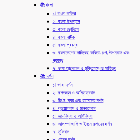
📚বাংলা
১। বাংলা কবিতা
২। বাংলা উপন্যাস
৩। বাংলা ছোটগল্প
৪। বাংলা নাটক
৫। বাংলা প্রবন্ধ
৬। বাংলাদেশের সাহিত্য: কবিতা, গল্প, উপন্যাস এবং
প্রবন্ধ
৭। ভাষা আন্দোলন ও মুক্তিযুদ্ধের সাহিত্য
📚 দর্শন
১। ভাষা দর্শন
২। রূপতত্ত্ব ও অস্তিত্ববাদ
৩। জি.ই. ম্যুর এবং রাসেলের দর্শন
৪। প্রয়োগবাদ ও মানবতাবাদ
৫। জ্ঞানবিদ্যা ও অধিবিদ্যা
৬। আল-গাজালি ও ইবনে রুশদের দর্শন
৭। সুফিবাদ
৮। বৌদ্ধ দর্শন