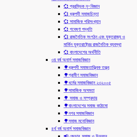
💞 প্ররম্ভিক নৃ-বিজ্ঞান
💞 ধ্রুপদী সমাজচিন্তা
💞 সামাজিক পরিসংখ্যান
💞 গবেষণা পদ্ধতি
💞 রাজনৈতিক সংগঠন এবং যুক্তরাজ্য ও
মার্কিন যুক্তরাষ্ট্রের রাজনৈতিক ব্যবস্থা
💞 বাংলাদেশের অর্থনীতি
৩য় বর্ষ অনার্স সমাজবিজ্ঞান
🌳ধ্রুপদী সমাজতাত্ত্বিক তত্ত্ব
🌳গ্রামীণ সমাজবিজ্ঞান
🌳ধর্মের সমাজবিজ্ঞান ২৩২০০৫
🌳সামাজিক অসমতা
🌳 সমাজ ও সম্প্রদায়
🌳বাংলাদেশের সমাজ কাঠামো
🌳নগর সমাজবিজ্ঞান
🌳সমাজ মনোবিজ্ঞান
৪র্থ বর্ষ অনার্স সমাজবিজ্ঞান
📢 জেন্ডার, সমাজ ও উন্নয়ন