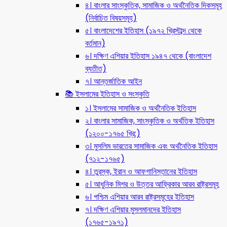
৪। বাংলার সাংস্কৃতিক, সামাজিক ও অর্থনৈতিক দিকসমূহ
(নির্বাচিত বিষয়সমূহ)
৫। বাংলাদেশের ইতিহাস (১৯৭২ খ্রিস্টাব্দ থেকে
বর্তমান)
৬। দক্ষিণ এশিয়ার ইতিহাস ১৯৪৭ থেকে (বাংলাদেশ
ব্যতীত)
৭। আন্তর্জাতিক আইন
📚 ইসলামের ইতিহাস ও সংস্কৃতি
১। ইসলামের সামাজিক ও অর্থনৈতিক ইতিহাস
২। বাংলার সামাজিক, সাংস্কৃতিক ও অর্থতিক ইতিহাস
(১২০০-১৭৬৫ খ্রি:)
৩। মুসলিম ভারতের সামাজিক এবং অর্থনৈতিক ইতিহাস
(৭১২-১৭৬৫)
৪। তুরস্ক, ইরান ও আফগানিস্তানের ইতিহাস
৫। আধুনিক মিশর ও উত্তর আফ্রিকার আরব রাষ্ট্রসমূহ
৬। পশ্চিম এশিয়ার আরব রাষ্ট্রসমূহের ইতিহাস
৭। দক্ষিণ এশিয়ার মুসলমানদের ইতিহাস
(১৭৬৫-১৯৭১)