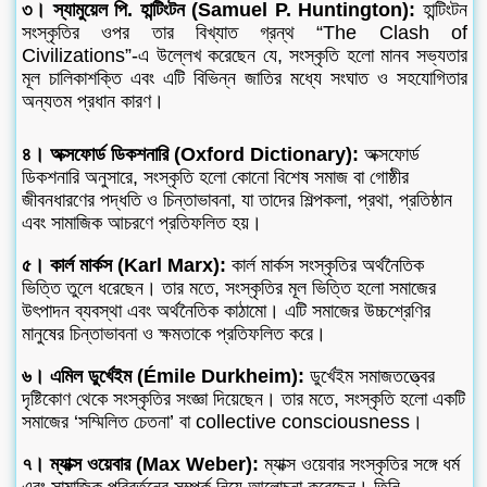
৩। স্যামুয়েল পি. হান্টিংটন (Samuel P. Huntington):
হান্টিংটন
সংস্কৃতির ওপর তার বিখ্যাত গ্রন্থ “The Clash of
Civilizations”-এ উল্লেখ করেছেন যে, সংস্কৃতি হলো মানব সভ্যতার
মূল চালিকাশক্তি এবং এটি বিভিন্ন জাতির মধ্যে সংঘাত ও সহযোগিতার
অন্যতম প্রধান কারণ।
৪। অক্সফোর্ড ডিকশনারি (Oxford Dictionary):
অক্সফোর্ড
ডিকশনারি অনুসারে, সংস্কৃতি হলো কোনো বিশেষ সমাজ বা গোষ্ঠীর
জীবনধারণের পদ্ধতি ও চিন্তাভাবনা, যা তাদের শিল্পকলা, প্রথা, প্রতিষ্ঠান
এবং সামাজিক আচরণে প্রতিফলিত হয়।
৫। কার্ল মার্কস (Karl Marx):
কার্ল মার্কস সংস্কৃতির অর্থনৈতিক
ভিত্তি তুলে ধরেছেন। তার মতে, সংস্কৃতির মূল ভিত্তি হলো সমাজের
উৎপাদন ব্যবস্থা এবং অর্থনৈতিক কাঠামো। এটি সমাজের উচ্চশ্রেণির
মানুষের চিন্তাভাবনা ও ক্ষমতাকে প্রতিফলিত করে।
৬। এমিল ডুর্খেইম (Émile Durkheim):
ডুর্খেইম সমাজতত্ত্বের
দৃষ্টিকোণ থেকে সংস্কৃতির সংজ্ঞা দিয়েছেন। তার মতে, সংস্কৃতি হলো একটি
সমাজের ‘সম্মিলিত চেতনা’ বা collective consciousness।
৭। ম্যাক্স ওয়েবার (Max Weber):
ম্যাক্স ওয়েবার সংস্কৃতির সঙ্গে ধর্ম
এবং সামাজিক পরিবর্তনের সম্পর্ক নিয়ে আলোচনা করেছেন। তিনি