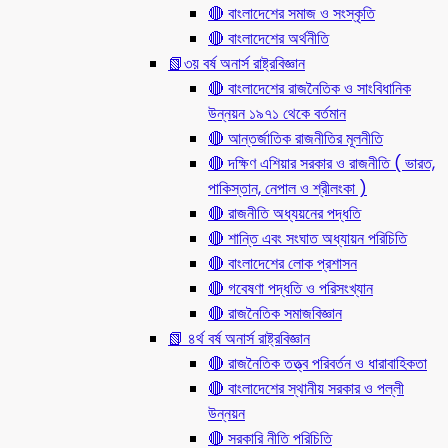
🔴 বাংলাদেশের সমাজ ও সংস্কৃতি
🔴 বাংলাদেশের অর্থনীতি
📗৩য় বর্ষ অনার্স রাষ্ট্রবিজ্ঞান
🔴 বাংলাদেশের রাজনৈতিক ও সাংবিধানিক
উন্নয়ন ১৯৭১ থেকে বর্তমান
🔴 আন্তর্জাতিক রাজনীতির মূলনীতি
🔴 দক্ষিণ এশিয়ার সরকার ও রাজনীতি ( ভারত,
পাকিস্তান, নেপাল ও শ্রীলংকা )
🔴 রাজনীতি অধ্যয়নের পদ্ধতি
🔴 শান্তি এবং সংঘাত অধ্যায়ন পরিচিতি
🔴 বাংলাদেশের লোক প্রশাসন
🔴 গবেষণা পদ্ধতি ও পরিসংখ্যান
🔴 রাজনৈতিক সমাজবিজ্ঞান
📗 ৪র্থ বর্ষ অনার্স রাষ্ট্রবিজ্ঞান
🔴 রাজনৈতিক তত্ত্ব পরিবর্তন ও ধারাবাহিকতা
🔴 বাংলাদেশের স্থানীয় সরকার ও পল্লী
উন্নয়ন
🔴 সরকারি নীতি পরিচিতি