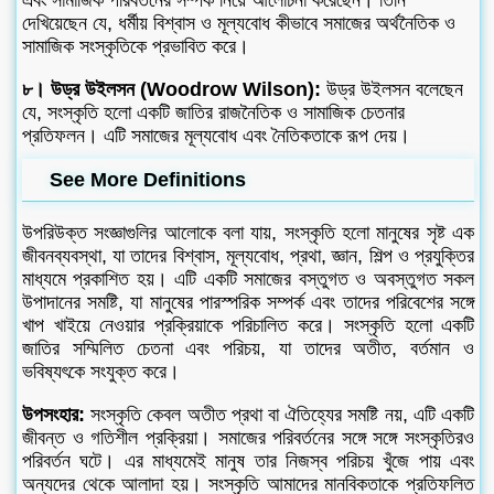
দেখিয়েছেন যে, ধর্মীয় বিশ্বাস ও মূল্যবোধ কীভাবে সমাজের অর্থনৈতিক ও
সামাজিক সংস্কৃতিকে প্রভাবিত করে।
৮। উড্র উইলসন (Woodrow Wilson):
উড্র উইলসন বলেছেন
যে, সংস্কৃতি হলো একটি জাতির রাজনৈতিক ও সামাজিক চেতনার
প্রতিফলন। এটি সমাজের মূল্যবোধ এবং নৈতিকতাকে রূপ দেয়।
See More Definitions
উপরিউক্ত সংজ্ঞাগুলির আলোকে বলা যায়, সংস্কৃতি হলো মানুষের সৃষ্ট এক
জীবনব্যবস্থা, যা তাদের বিশ্বাস, মূল্যবোধ, প্রথা, জ্ঞান, শিল্প ও প্রযুক্তির
মাধ্যমে প্রকাশিত হয়। এটি একটি সমাজের বস্তুগত ও অবস্তুগত সকল
উপাদানের সমষ্টি, যা মানুষের পারস্পরিক সম্পর্ক এবং তাদের পরিবেশের সঙ্গে
খাপ খাইয়ে নেওয়ার প্রক্রিয়াকে পরিচালিত করে। সংস্কৃতি হলো একটি
জাতির সম্মিলিত চেতনা এবং পরিচয়, যা তাদের অতীত, বর্তমান ও
ভবিষ্যৎকে সংযুক্ত করে।
উপসংহার:
সংস্কৃতি কেবল অতীত প্রথা বা ঐতিহ্যের সমষ্টি নয়, এটি একটি
জীবন্ত ও গতিশীল প্রক্রিয়া। সমাজের পরিবর্তনের সঙ্গে সঙ্গে সংস্কৃতিরও
পরিবর্তন ঘটে। এর মাধ্যমেই মানুষ তার নিজস্ব পরিচয় খুঁজে পায় এবং
অন্যদের থেকে আলাদা হয়। সংস্কৃতি আমাদের মানবিকতাকে প্রতিফলিত