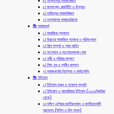
৪। সংখ্যালঘুর সমাজবিজ্ঞান
৫। জনসংখ্যা, রাজনীতি ও উন্নয়ন
৬। দারিদ্র্যের সমাজবিজ্ঞান
৭। তুলনামূলক সমাজকাঠামো
📚 সমাজকর্ম
১। সামাজিক প্রশাসন
২। উচ্চতর সামাজিক গবেষণা ও পরিসংখ্যান
৩। শিল্প সম্পর্ক ও শ্রম আইন
৪। সংশোধন ও সংশোধনমূলক সেবা
৫। নারী ও পরিবার কল্যাণ
৬। শিশু, যুব ও প্রবীণ কল্যাণ
৭। সমাজকর্মের নির্দেশনা ও কাউন্সেলিং
📚 ইতিহাস
১। ইতিহাস তত্ত্ব ও গবেষণা পদ্ধতি
২। ইউরোপ ও আমেরিকার ইতিহাস (১৯১৯খ্রিস্টাব্দ
থেকে)
৩। দক্ষিণ এশিয়ার জাতীয়তাবাদ ও জাতীয়তাবাদী
আন্দোলন (উনিশ ও বিশ শতক)