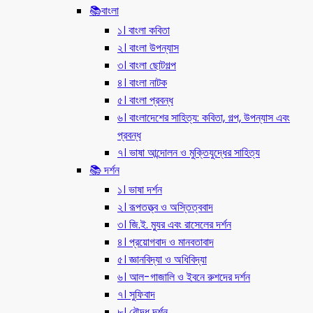
📚বাংলা
১। বাংলা কবিতা
২। বাংলা উপন্যাস
৩। বাংলা ছোটগল্প
৪। বাংলা নাটক
৫। বাংলা প্রবন্ধ
৬। বাংলাদেশের সাহিত্য: কবিতা, গল্প, উপন্যাস এবং
প্রবন্ধ
৭। ভাষা আন্দোলন ও মুক্তিযুদ্ধের সাহিত্য
📚 দর্শন
১। ভাষা দর্শন
২। রূপতত্ত্ব ও অস্তিত্ববাদ
৩। জি.ই. ম্যুর এবং রাসেলের দর্শন
৪। প্রয়োগবাদ ও মানবতাবাদ
৫। জ্ঞানবিদ্যা ও অধিবিদ্যা
৬। আল-গাজালি ও ইবনে রুশদের দর্শন
৭। সুফিবাদ
৮। বৌদ্ধ দর্শন