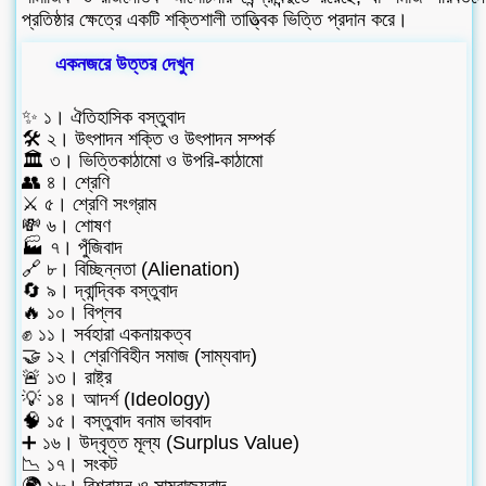
প্রতিষ্ঠার ক্ষেত্রে একটি শক্তিশালী তাত্ত্বিক ভিত্তি প্রদান করে।
একনজরে উত্তর দেখুন
✨ ১। ঐতিহাসিক বস্তুবাদ
🛠️ ২। উৎপাদন শক্তি ও উৎপাদন সম্পর্ক
🏛️ ৩। ভিত্তিকাঠামো ও উপরি-কাঠামো
👥 ৪। শ্রেণি
⚔️ ৫। শ্রেণি সংগ্রাম
💸 ৬। শোষণ
🏭 ৭। পুঁজিবাদ
🔗 ৮। বিচ্ছিন্নতা (Alienation)
🔄 ৯। দ্বান্দ্বিক বস্তুবাদ
🔥 ১০। বিপ্লব
✊ ১১। সর্বহারা একনায়কত্ব
🤝 ১২। শ্রেণিবিহীন সমাজ (সাম্যবাদ)
🚨 ১৩। রাষ্ট্র
💡 ১৪। আদর্শ (Ideology)
🧠 ১৫। বস্তুবাদ বনাম ভাববাদ
➕ ১৬। উদ্বৃত্ত মূল্য (Surplus Value)
📉 ১৭। সংকট