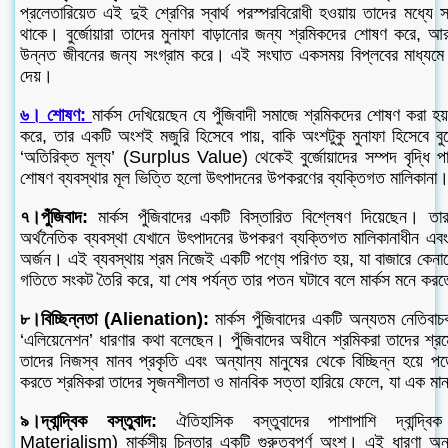
প্রলেতারিয়েত এই দুই শ্রেণির স্বার্থ পরস্পরবিরোধী হওয়ায় তাদের মধ্যে
থাকে। বুর্জোয়ারা তাদের মুনাফা বাড়ানোর জন্য শ্রমিকদের শোষণ করে, 
উন্নত জীবনের জন্য সংগ্রাম করে। এই সংঘাত একসময় বিপ্লবের মাধ্যমে ন
দেয়।
৬। শোষণ:
মার্কস দেখিয়েছেন যে পুঁজিবাদী সমাজে শ্রমিকদের শোষণ করা হয
করে, তার একটি অংশই মজুরি হিসেবে পায়, বাকি অংশটুকু মুনাফা হিসেবে বু
‘অতিরিক্ত মূল্য’ (Surplus Value) থেকেই বুর্জোয়াদের সম্পদ বৃদ্ধি 
শোষণ ব্যবস্থার মূল ভিত্তি হলো উৎপাদনের উপকরণের ব্যক্তিগত মালিকানা
৭।পুঁজিবাদ:
মার্কস পুঁজিবাদের একটি বিস্তারিত বিশ্লেষণ দিয়েছেন। ত
অর্থনৈতিক ব্যবস্থা যেখানে উৎপাদনের উপকরণ ব্যক্তিগত মালিকানাধীন এবং 
অর্জন। এই ব্যবস্থায় শ্রম নিজেই একটি পণ্যে পরিণত হয়, যা বাজারে কেনাবে
গতিতে সংকট তৈরি করে, যা শেষ পর্যন্ত তার পতন ঘটাবে বলে মার্কস মনে কর
৮।বিচ্ছিন্নতা (Alienation):
মার্কস পুঁজিবাদের একটি অন্যতম নেতিবাচক
‘এলিয়েনেশন’ ধারণার কথা বলেছেন। পুঁজিবাদের অধীনে শ্রমিকরা তাদের শ্রম
তাদের নিজস্ব মানব প্রকৃতি এবং অন্যান্য মানুষের থেকে বিচ্ছিন্ন হয়ে 
করতে শ্রমিকরা তাদের সৃজনশীলতা ও মানবিক সত্তা হারিয়ে ফেলে, যা এক মানস
৯।দ্বান্দ্বিক বস্তুবাদ:
ঐতিহাসিক বস্তুবাদের পাশাপাশি দ্বান্দ্বি
Materialism) মার্কসীয় চিন্তার একটি গুরুত্বপূর্ণ অংশ। এই ধারণা অ