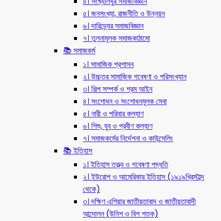
৪। সংখ্যালঘুর সমাজবিজ্ঞান
৫। জনসংখ্যা, রাজনীতি ও উন্নয়ন
৬। দারিদ্র্যের সমাজবিজ্ঞান
৭। তুলনামূলক সমাজকাঠামো
📚 সমাজকর্ম
১। সামাজিক প্রশাসন
২। উচ্চতর সামাজিক গবেষণা ও পরিসংখ্যান
৩। শিল্প সম্পর্ক ও শ্রম আইন
৪। সংশোধন ও সংশোধনমূলক সেবা
৫। নারী ও পরিবার কল্যাণ
৬। শিশু, যুব ও প্রবীণ কল্যাণ
৭। সমাজকর্মের নির্দেশনা ও কাউন্সেলিং
📚 ইতিহাস
১। ইতিহাস তত্ত্ব ও গবেষণা পদ্ধতি
২। ইউরোপ ও আমেরিকার ইতিহাস (১৯১৯খ্রিস্টাব্দ
থেকে)
৩। দক্ষিণ এশিয়ার জাতীয়তাবাদ ও জাতীয়তাবাদী
আন্দোলন (উনিশ ও বিশ শতক)