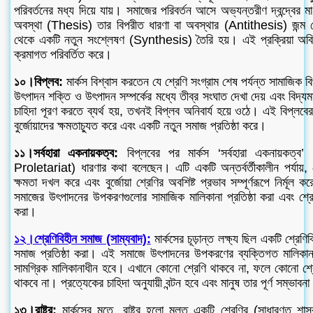
পরিবর্তনের মধ্য দিয়ে যায়। সমাজের পরিবর্তন আসে অভ্যন্তরীণ দ্বন্দ্বের মাধ
অবস্থা (Thesis) তার বিপরীত ধারণা বা অবস্থার (Antithesis) জন্ম দ
থেকে একটি নতুন সংশ্লেষণ (Synthesis) তৈরি হয়। এই প্রক্রিয়া অব
ক্রমাগত পরিবর্তিত করে।
১০।বিপ্লব:
মার্কস বিশ্বাস করতেন যে শ্রেণি সংগ্রাম শেষ পর্যন্ত সামাজিক 
উৎপাদন শক্তি ও উৎপাদন সম্পর্কের মধ্যে তীব্র সংঘাত দেখা দেয় এবং বিদ্য
চাহিদা পূরণ করতে ব্যর্থ হয়, তখনই বিপ্লব অনিবার্য হয়ে ওঠে। এই বিপ্লবের 
বুর্জোয়াদের ক্ষমতাচ্যুত করে এবং একটি নতুন সমাজ প্রতিষ্ঠা করে।
১১।সর্বহারা একনায়কত্ব:
বিপ্লবের পর মার্কস ‘সর্বহারা একনায়কত
Proletariat) ধারণার কথা বলেছেন। এটি একটি অন্তর্বর্তীকালীন পর্যায়, যেখ
ক্ষমতা দখল করে এবং বুর্জোয়া শ্রেণির অবশিষ্ট প্রভাব সম্পূর্ণরূপে নির্মূল
সমাজের উৎপাদনের উপকরণগুলোর সামাজিক মালিকানা প্রতিষ্ঠা করা এবং শ্রে
করা।
১২।শ্রেণিবিহীন সমাজ (সাম্যবাদ):
মার্কসের চূড়ান্ত লক্ষ্য ছিল একটি শ্রেণ
সমাজ প্রতিষ্ঠা করা। এই সমাজে উৎপাদনের উপকরণের ব্যক্তিগত মালিকান
সামগ্রিক মালিকানাধীন হবে। এখানে কোনো শ্রেণি থাকবে না, ফলে কোনো শ্রে
থাকবে না। প্রত্যেকের চাহিদা অনুযায়ী বন্টন হবে এবং মানুষ তার পূর্ণ সম্ভাব
১৩।রাষ্ট্র:
মার্কসের মতে, রাষ্ট্র হলো মূলত একটি শ্রেণির (সাধারণত শাস