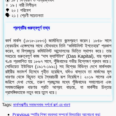
🌍 ১৮। বিশ্বায়ন ও সাম্রাজ্যবাদ
♀️ ১৯। নারী নিপীড়ন
🌳 ২০। পরিবেশ
🗣️ ২১। শ্রেণী সচেতনতা
প্রশ্নটির গুরুত্বপূর্ণ তথ্য
কার্ল মার্কস (১৮১৮-১৮৮৩) জার্মানিতে জন্মগ্রহণ করেন। ১৮৪৮ সালে
ফ্রেডরিখ এঙ্গেলসের সাথে যৌথভাবে তিনি “কমিউনিস্ট ইশতেহার” প্রকাশ
করেন, যা বিশ্বজুড়ে কমিউনিস্ট আন্দোলনের ভিত্তি স্থাপন করে। তার
সবচেয়ে গুরুত্বপূর্ণ কাজ “দাস ক্যাপিটাল” (Das Kapital), যার প্রথম
খণ্ড প্রকাশিত হয় ১৮৬৭ সালে, পুঁজিবাদের গভীর বিশ্লেষণ প্রদান করে।
সোভিয়েত ইউনিয়ন (১৯১৭-১৯৯১) সহ বিশ্বের বিভিন্ন দেশে মার্কসবাদ
রাষ্ট্রীয় মতাদর্শ হিসেবে গৃহীত হয়েছিল, যদিও বাস্তবে তা মার্কসের মূল
ধারণার থেকে বিচ্যুত হয়ে স্বৈরাচারী রূপ নিয়েছিল। ২০১৯ সালের এক
জরিপে দেখা গেছে, তরুণ প্রজন্মের মধ্যে পুঁজিবাদের সমালোচনা এবং
সমাজতান্ত্রিক ধারণার প্রতি আগ্রহ বাড়ছে, যা মার্কসীয় চিন্তার
প্রাসঙ্গিকতাকে নতুন করে তুলে ধরে।
Tags:
কার্কস
মার্ক্সীয় সমাজ
সমাজ সর্পর্কে মর্ক্স এর ধারণা
Previous
স্পার্টার শিক্ষা ব্যবস্থা সম্পর্কে বিস্তারিত আলোচনা কর।