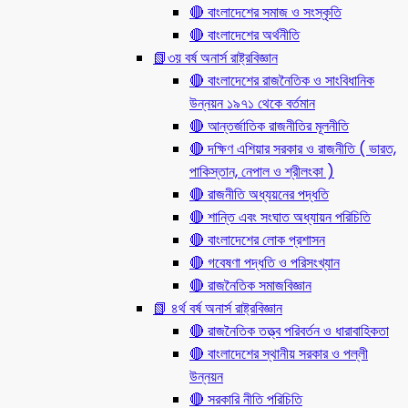
🔴 বাংলাদেশের সমাজ ও সংস্কৃতি
🔴 বাংলাদেশের অর্থনীতি
📗৩য় বর্ষ অনার্স রাষ্ট্রবিজ্ঞান
🔴 বাংলাদেশের রাজনৈতিক ও সাংবিধানিক
উন্নয়ন ১৯৭১ থেকে বর্তমান
🔴 আন্তর্জাতিক রাজনীতির মূলনীতি
🔴 দক্ষিণ এশিয়ার সরকার ও রাজনীতি ( ভারত,
পাকিস্তান, নেপাল ও শ্রীলংকা )
🔴 রাজনীতি অধ্যয়নের পদ্ধতি
🔴 শান্তি এবং সংঘাত অধ্যায়ন পরিচিতি
🔴 বাংলাদেশের লোক প্রশাসন
🔴 গবেষণা পদ্ধতি ও পরিসংখ্যান
🔴 রাজনৈতিক সমাজবিজ্ঞান
📗 ৪র্থ বর্ষ অনার্স রাষ্ট্রবিজ্ঞান
🔴 রাজনৈতিক তত্ত্ব পরিবর্তন ও ধারাবাহিকতা
🔴 বাংলাদেশের স্থানীয় সরকার ও পল্লী
উন্নয়ন
🔴 সরকারি নীতি পরিচিতি