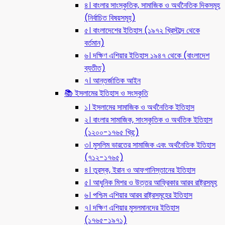
৪। বাংলার সাংস্কৃতিক, সামাজিক ও অর্থনৈতিক দিকসমূহ
(নির্বাচিত বিষয়সমূহ)
৫। বাংলাদেশের ইতিহাস (১৯৭২ খ্রিস্টাব্দ থেকে
বর্তমান)
৬। দক্ষিণ এশিয়ার ইতিহাস ১৯৪৭ থেকে (বাংলাদেশ
ব্যতীত)
৭। আন্তর্জাতিক আইন
📚 ইসলামের ইতিহাস ও সংস্কৃতি
১। ইসলামের সামাজিক ও অর্থনৈতিক ইতিহাস
২। বাংলার সামাজিক, সাংস্কৃতিক ও অর্থতিক ইতিহাস
(১২০০-১৭৬৫ খ্রি:)
৩। মুসলিম ভারতের সামাজিক এবং অর্থনৈতিক ইতিহাস
(৭১২-১৭৬৫)
৪। তুরস্ক, ইরান ও আফগানিস্তানের ইতিহাস
৫। আধুনিক মিশর ও উত্তর আফ্রিকার আরব রাষ্ট্রসমূহ
৬। পশ্চিম এশিয়ার আরব রাষ্ট্রসমূহের ইতিহাস
৭। দক্ষিণ এশিয়ার মুসলমানদের ইতিহাস
(১৭৬৫-১৯৭১)