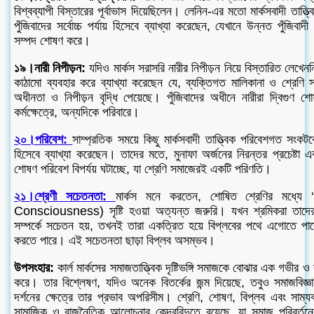
বিশ্বব্যাপী বিস্তারের পূর্বাভাস দিয়েছিলেন। লেনিন-এর মতো মার্কসবাদী তাত্ত্ব
পুঁজিবাদের সর্বোচ্চ পর্যায় হিসেবে ব্যাখ্যা করেছেন, যেখানে উন্নত পুঁজিব
সম্পদ শোষণ করে।
১৯।নারী নিপীড়ন:
যদিও মার্কস সরাসরি নারীর নিপীড়ন নিয়ে বিস্তারিত লেখেননি
কাঠামো ব্যবহার করে ব্যাখ্যা করেছেন যে, ব্যক্তিগত মালিকানা ও শ্রেণি 
অধীনতা ও নিপীড়ন বৃদ্ধি পেয়েছে। পুঁজিবাদের অধীনে নারীরা দ্বিগুণ
কর্মক্ষেত্রে, অন্যদিকে পরিবারে।
২০।পরিবেশ:
সাম্প্রতিক সময়ে কিছু মার্কসবাদী তাত্ত্বিক পরিবেশগত সংকট
হিসেবে ব্যাখ্যা করেছেন। তাদের মতে, মুনাফা অর্জনের নিরন্তর প্রচেষ্টা এবং
শোষণ পরিবেশ বিপর্যয় ঘটাচ্ছে, যা শ্রেণি সমাজেরই একটি পরিণতি।
২১।শ্রেণী সচেতনতা:
মার্কস মনে করতেন, শোষিত শ্রেণির মধ্যে 
Consciousness) সৃষ্টি হওয়া অত্যন্ত জরুরি। যখন শ্রমিকরা তাদের 
সম্পর্কে সচেতন হয়, তখনই তারা একত্রিত হয়ে বিপ্লবের পথে এগোতে পার
করতে পারে। এই সচেতনতা ছাড়া বিপ্লব অসম্ভব।
উপসংহার:
কার্ল মার্কসের সমাজতাত্ত্বিক দৃষ্টিভঙ্গি সমাজকে বোঝার এক গভীর 
করে। তার বিশ্লেষণ, যদিও অনেক বিতর্কের জন্ম দিয়েছে, তবুও সমাজবিজ্ঞান, 
দর্শনের ক্ষেত্রে তার প্রভাব অপরিসীম। শ্রেণি, শোষণ, বিপ্লব এবং সাম্য
সামাজিক ও রাজনৈতিক আলোচনার কেন্দ্রবিন্দুতে রয়েছে, যা সমাজ পরিবর্তনের 