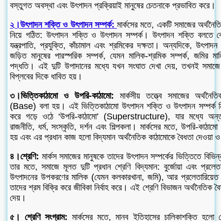
বস্তুগত অবস্থা এবং উৎপাদন প্রক্রিয়াই মানুষের চেতনাকে প্রভাবিত করে।
২।উৎপাদন শক্তি ও উৎপাদন সম্পর্ক:
মার্কসের মতে, একটি সমাজের অর্থনৈতি
নিয়ে গঠিত: উৎপাদন শক্তি ও উৎপাদন সম্পর্ক। উৎপাদন শক্তি বলতে ব
যন্ত্রপাতি, প্রযুক্তি, কাঁচামাল এবং শ্রমিকের দক্ষতা। অন্যদিকে, উৎপাদ
জড়িত মানুষের পারস্পরিক সম্পর্ক, যেমন মালিক-শ্রমিক সম্পর্ক, জমির ম
পদ্ধতি। এই দুটি উপাদানের মধ্যে যখন সংঘাত দেখা দেয়, তখনই সমাজে
বিপ্লবের দিকে ধাবিত হয়।
৩।ভিত্তিকাঠামো ও উপরি-কাঠামো:
মার্কসীয় তত্ত্বে সমাজের অর্থনৈত
(Base) বলা হয়। এই ভিত্তিকাঠামো উৎপাদন শক্তি ও উৎপাদন সম্পর্ক 
করে গড়ে ওঠে ‘উপরি-কাঠামো’ (Superstructure), যার মধ্যে অন্তর্ভ
রাজনীতি, ধর্ম, সংস্কৃতি, দর্শন এবং শিল্পকলা। মার্কসের মতে, উপরি-কাঠামো 
হয় এবং এর প্রধান কাজ হলো বিদ্যমান অর্থনৈতিক কাঠামোকে বৈধতা দেওয়া ও 
৪।শ্রেণি:
মার্কস সমাজের মানুষকে তাদের উৎপাদন সম্পর্কের ভিত্তিতে বিভি
তার মতে, সমাজে মূলত দুটি প্রধান শ্রেণি বিদ্যমান: বুর্জোয়া এবং প্রলেতা
উৎপাদনের উপকরণের মালিক (যেমন কলকারখানা, জমি), আর প্রলেতারিয়েত শ
তাদের শ্রম বিক্রি করে জীবিকা নির্বাহ করে। এই শ্রেণি বিভাজন অর্থনৈতিক ব
দেয়।
৫। শ্রেণি সংগ্রাম:
মার্কসের মতে, মানব ইতিহাসের চালিকাশক্তি হলো শ্র