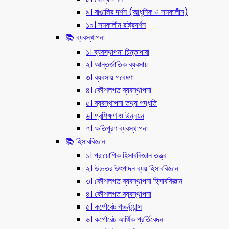
৯। বাঙালির দর্শন (আধুনিক ও সমকালীন)
১০। সমকালীন রাষ্ট্রদর্শন
📚 ব্যবস্থাপনা
১। ব্যবস্থাপনা চিন্তাধারা
২। আন্তর্জাতিক ব্যবসায়
৩। ব্যবসায় গবেষণা
৪। কৌশলগত ব্যবস্থাপনা
৫। ব্যবস্থাপনা তথ্য পদ্ধতি
৬। প্রশিক্ষণ ও উন্নয়ন
৭। ক্ষতিপূরণ ব্যবস্থাপনা
📚 হিসাববিজ্ঞান
১। প্রায়োগিক হিসাববিজ্ঞান তত্ত্ব
২। উচ্চতর উৎপাদন ব্যয় হিসাববিজ্ঞান
৩। কৌশলগত ব্যবস্থাপনা হিসাববিজ্ঞান
৪। কৌশলগত ব্যবস্থাপনা
৫। কর্পোরেট গভর্ন্য্যান্স
৬। কর্পোরেট আর্থিক প্রর্তিবেদন