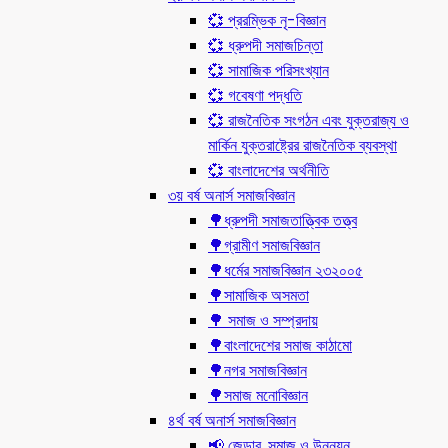
💞 প্ররম্ভিক নৃ-বিজ্ঞান
💞 ধ্রুপদী সমাজচিন্তা
💞 সামাজিক পরিসংখ্যান
💞 গবেষণা পদ্ধতি
💞 রাজনৈতিক সংগঠন এবং যুক্তরাজ্য ও
মার্কিন যুক্তরাষ্ট্রের রাজনৈতিক ব্যবস্থা
💞 বাংলাদেশের অর্থনীতি
৩য় বর্ষ অনার্স সমাজবিজ্ঞান
🌳ধ্রুপদী সমাজতাত্ত্বিক তত্ত্ব
🌳গ্রামীণ সমাজবিজ্ঞান
🌳ধর্মের সমাজবিজ্ঞান ২৩২০০৫
🌳সামাজিক অসমতা
🌳 সমাজ ও সম্প্রদায়
🌳বাংলাদেশের সমাজ কাঠামো
🌳নগর সমাজবিজ্ঞান
🌳সমাজ মনোবিজ্ঞান
৪র্থ বর্ষ অনার্স সমাজবিজ্ঞান
📢 জেন্ডার, সমাজ ও উন্নয়ন