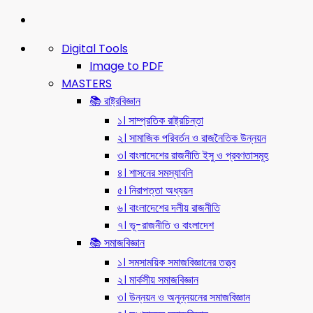
Digital Tools
Image to PDF
MASTERS
📚 রাষ্ট্রবিজ্ঞান
১। সাম্প্রতিক রাষ্ট্রচিন্তা
২। সামাজিক পরিবর্তন ও রাজনৈতিক উন্নয়ন
৩। বাংলাদেশের রাজনীতি ইসু ও প্রবণতাসমূহ
৪। শাসনের সমস্যাবলি
৫। নিরাপত্তা অধ্যয়ন
৬। বাংলাদেশের দলীয় রাজনীতি
৭। ভূ-রাজনীতি ও বাংলাদেশ
📚 সমাজবিজ্ঞান
১। সমসাময়িক সমাজবিজ্ঞানের তত্ত্ব
২। মার্কসীয় সমাজবিজ্ঞান
৩। উন্নয়ন ও অনুন্নয়নের সমাজবিজ্ঞান