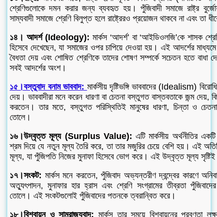
শ্রেণিগুলোকে দমন করার জন্য ব্যবহৃত হয়। পুঁজিবাদী সমাজে রাষ্ট্র বুর্জোয়
সাম্যবাদী সমাজে শ্রেণি বিলুপ্ত হলে রাষ্ট্রেরও প্রয়োজন থাকবে না এবং তা ধী
১৪। আদর্শ (Ideology):
মার্কস ‘আদর্শ’ বা ‘আইডিওলজি’কে শাসক শ্রেণ
হিসেবে দেখেছেন, যা সমাজের ওপর চাপিয়ে দেওয়া হয়। এই আদর্শের মাধ্যমে
বৈধতা দেয় এবং শোষিত শ্রেণিকে তাদের শোষণ সম্পর্কে সচেতন হতে বাধা দে
সবই আদর্শের অংশ।
১৫।বস্তুবাদ বনাম ভাববাদ:
মার্কসীয় দৃষ্টিভঙ্গি ভাববাদের (Idealism) বির
দেয়। ভাববাদীরা মনে করেন ধারণা বা চেতনা বস্তুগত বাস্তবতাকে জন্ম দেয়, কি
করতেন। তার মতে, বস্তুগত পরিস্থিতিই মানুষের ধারণা, চিন্তা ও চেতন
তোলে।
১৬।উদ্বৃত্ত মূল্য (Surplus Value):
এটি মার্কসীয় অর্থনীতির একটি
শ্রম দিয়ে যে নতুন মূল্য তৈরি করে, তা তার মজুরির চেয়ে বেশি হয়। এই অতির
মূল্য, যা পুঁজিপতি নিজের মুনাফা হিসেবে ভোগ করে। এই উদ্বৃত্ত মূল্য সৃষ্ট
১৭।সংকট:
মার্কস মনে করতেন, পুঁজিবাদ অভ্যন্তরীণ দ্বন্দ্বের কারণে অনিবা
অত্যুৎপাদন, মুনাফার হার হ্রাস এবং শ্রেণি সংগ্রামের তীব্রতা পুঁজিবাদ
তোলে। এই সংকটগুলোই পুঁজিবাদের পতনকে ত্বরান্বিত করে।
১৮।বিশ্বায়ন ও সাম্রাজ্যবাদ:
মার্কস তার সময়ে বিশ্বায়নের প্রবণতা লক্