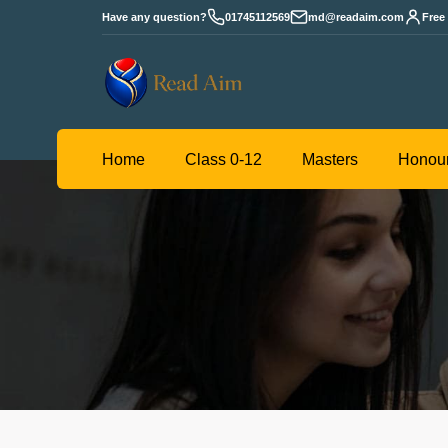
Have any question?
01745112569
md@readaim.com
Free
Read
Home
Class 0-12
Masters
Aim