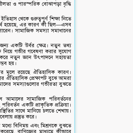
ীলতা ও পারস্পরিক বোঝাপড়া বৃদ্ধি
িহাস থেকে গুরুত্বপূর্ণ শিক্ষা নিতে
র্থ হয়েছে, এর কারণ কী ছিল—এসব
 পারেন। সামাজিক সমস্যা সমাধানের
 একটি উর্বর ক্ষেত্র। নতুন তথ্য
দিক নিয়ে গভীর গবেষণা করার সুযোগ
 করে নতুন জ্ঞান উৎপাদনে সহায়তা
্ভব হয়।
র মূলে রয়েছে ঐতিহাসিক কারণ।
োর ঐতিহাসিক প্রেক্ষাপট বুঝে আমরা
মাদের সমস্যাগুলোর গভীরতা বুঝতে
 আমাদের সামাজিক পরিবর্তনের
রিবর্তন একটি প্রাকৃতিক প্রক্রিয়া।
্থিতির সাথে মানিয়ে চলতে শেখায়।
েলায় প্রস্তুত করে।
 মধ্যে বিনিময় এবং মিশ্রণকে বুঝতে
করেছে, বাণিজ্যের মাধ্যমে কীভাবে