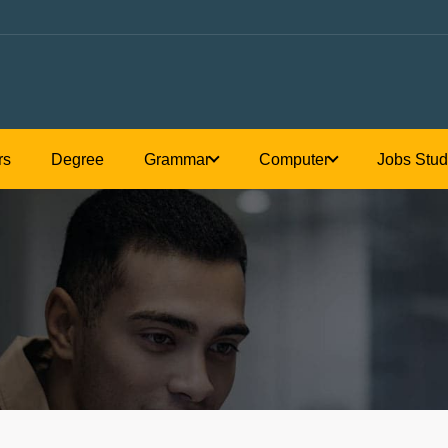
Honours
Degree
Grammar
C