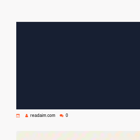
readaim.com
0