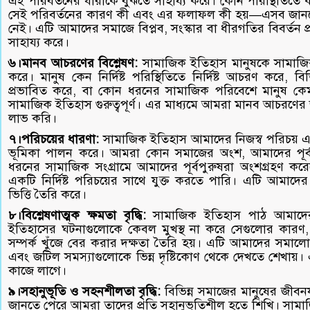
এই পরিবর্তনের ধারাকে বুঝতে সাহায্য করে। কোন পরিস্থিতিতে
সেই পরিবর্তনের কারণ কী এবং এর ফলাফল কী হয়—এসব জানত
নেই। এটি আমাদের সমাজে বিপ্লব, সংস্কার বা ধীরগতির বিবর্তন প্
সাহায্য করে।
৬।মানব আচরণের বিশ্লেষণ:
সামাজিক ইতিহাস মানুষকে সামাজিক প
করে। মানুষ কেন নির্দিষ্ট পরিস্থিতিতে নির্দিষ্ট আচরণ করে, 
প্রভাবিত করে, বা কোন ধরনের সামাজিক পরিবেশে মানুষ কেমন
সামাজিক ইতিহাস গুরুত্বপূর্ণ। এর মাধ্যমে আমরা মানব আচরণের জটি
লাভ করি।
৭।পরিচয়ের ধারণা:
সামাজিক ইতিহাস আমাদের নিজস্ব পরিচয় এবং 
ভূমিকা পালন করে। আমরা কোন সমাজের অংশ, আমাদের পূর্
ধরনের সামাজিক সংগ্রামে আমাদের পূর্বপুরুষরা অংশগ্রহণ
একটি নির্দিষ্ট পরিচয়ের সাথে যুক্ত করতে পারি। এটি আমাদে
ভিত্তি তৈরি করে।
৮।বিশ্লেষণাত্মক ক্ষমতা বৃদ্ধি:
সামাজিক ইতিহাস পাঠ আমাদের বি
ইতিহাসের ঘটনাগুলোকে কেবল মুখস্থ না করে সেগুলোর কারণ,
সম্পর্ক খুঁজে বের করার দক্ষতা তৈরি হয়। এটি আমাদের সমালো
এবং জটিল সমস্যাগুলোকে ভিন্ন দৃষ্টিকোণ থেকে দেখতে শেখায়।
কাজে লাগে।
৯।সহানুভূতি ও সহনশীলতা বৃদ্ধি:
বিভিন্ন সমাজের মানুষের জীবনযাত
জানতে পেরে আমরা তাদের প্রতি সহানুভূতিশীল হতে শিখি। সামাজিক 