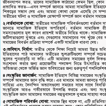
জীবনযাপন করত, তাদের সামাজিক কাঠামো কেমন ছিল, কোন ধর
প্রভাবিত করত—এসব সম্পর্কে জানতে আমরা সামাজিক ইতিহাসে
শিকড়ের সন্ধান দেয় এবং আমরা কোথা থেকে এসেছি সে সম্পর্ক
অতীতের ঘটনা ও সামাজিক প্রেক্ষাপট সম্পর্কে জ্ঞান বর্তমান সমাজ
২।বর্তমানকে বোঝা:
অতীতের সামাজিক পরিবর্তনগুলো বর্তমান স
জানতে সামাজিক ইতিহাস অপরিহার্য। বর্তমান সামাজিক রীতি
সমস্যাগুলোর মূল কারণ প্রায়শই অতীতে নিহিত থাকে। সামাজি
জটিলতাগুলো বুঝতে এবং সেগুলোর সমাধানের পথ খুঁজে বের
সমাজের বিবর্তন প্রক্রিয়া সম্পর্কে একটি সামগ্রিক ধারণা দেয়।
৩।ভবিষ্যৎ নির্মাণ:
অতীত থেকে শিক্ষা নিয়েই আমরা উন্নত ভবি
ইতিহাসের পাঠ আমাদের অতীতের ভুলত্রুটিগুলো সম্পর্কে 
ভুলের পুনরাবৃত্তি না করি। এটি আমাদের সমাজের দুর্বল দিক
সংশোধন করার জন্য প্রয়োজনীয় পদক্ষেপ নিতে উৎসাহিত 
অভিজ্ঞতা থেকে অর্জিত জ্ঞান ভবিষ্যতের জন্য গুরুত্বপূর্ণ পথনির্দ
৪।সংস্কৃতির জ্ঞানার্জন:
সামাজিক ইতিহাস বিভিন্ন সমাজের সংস্কৃত
সম্পর্কে আমাদের জ্ঞান বৃদ্ধি করে। এর মাধ্যমে আমরা জানতে পারি
সাহিত্য এবং দৈনন্দিন অভ্যাসগুলো সময়ের সাথে সাথে বিবর্
সংস্কৃতিকে আরও গভীরভাবে উপলব্ধি করতে এবং অন্য সংস্কৃতি
সাংস্কৃতিক জ্ঞান আমাদের সমাজের বহুত্ববাদকে বুঝতে সাহায্য কর
৫।সামাজিক পরিবর্তন বোঝা:
সমাজ স্থির থাকে না, এটি প্রতিনিয