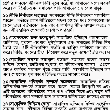
শ্রেণীর মানুষের জীবনকাহিনী তুলে ধরে, যা আমাদের মধ্যে সহনশ
করে। এটি বৈচিত্র্যময় সমাজের প্রতি আমাদের শ্রদ্ধাবোধ বাড়ায়।
১০।নীতি নির্ধারণে সহায়তা:
সরকারের নীতি নির্ধারকরা সামাজিক ইত
পারেন। অতীতে কোন নীতিগুলো সফল হয়েছে এবং কোনগুলো ব্য
জেনে তারা বর্তমানের জন্য আরও কার্যকর নীতি প্রণয়ন করতে
জন্য ঐতিহাসিক প্রেক্ষাপট বোঝা অপরিহার্য।
১১।গবেষকদের জন্য গুরুত্বপূর্ণ:
সামাজিক ইতিহাস গবেষকদের জন্য
আবিষ্কার, পুরনো ধারণার পুনর্মূল্যায়ন এবং সমাজের বিভিন্ন 
তৈরি হয়। এটি ঐতিহাসিক পদ্ধতি ও তাত্ত্বিক কাঠামো ব্যবহার
করে। বিভিন্ন ধরনের উৎস বিশ্লেষণ করে নতুন ব্যাখ্যা তৈরি করা সম
১২।সামাজিক সমস্যা সমাধান:
বর্তমান সমাজের অনেক সমস্যা
দারিদ্র্য, বৈষম্য, জাতিগত সংঘাত, বা পরিবেশগত সমস্যা—এগুল
আরও কার্যকর সমাধান খুঁজে পেতে পারি। সামাজিক ইতিহাস আ
এবং সেগুলোর মূল কারণ চিহ্নিত করতে সাহায্য করে।
১৩।সামাজিক পরিবর্তন সম্পর্কে সচেতনতা:
সামাজিক ইতিহাস
অনিবার্যতা সম্পর্কে সচেতন করে তোলে। সমাজ চিরস্থায়ী নয় এবং প
এটি আমাদের পরিবর্তনের সাথে খাপ খাইয়ে নিতে এবং নতুন পরিস
পরিবর্তনের ধারা সম্পর্কে জ্ঞান আমাদের ভবিষ্যতের চ্যালেঞ্জ মোকাব
১৪।সাংস্কৃতিক বিনিময় বোঝা:
সামাজিক ইতিহাস বিভিন্ন সংস্কৃতির
সাহায্য করে। কীভাবে বিভিন্ন সংস্কৃতি একে অপরকে প্রভাবিত 