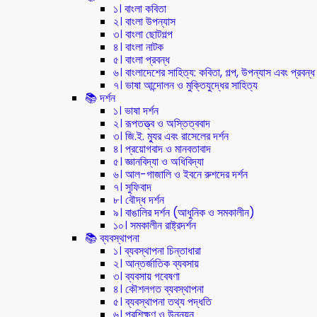
১। বাংলা কবিতা
২। বাংলা উপন্যাস
৩। বাংলা ছোটগল্প
৪। বাংলা নাটক
৫। বাংলা প্রবন্ধ
৬। বাংলাদেশের সাহিত্য: কবিতা, গল্প, উপন্যাস এবং প্রবন্ধ
৭। ভাষা আন্দোলন ও মুক্তিযুদ্ধের সাহিত্য
📚 দর্শন
১। ভাষা দর্শন
২। রূপতত্ত্ব ও অস্তিত্ববাদ
৩। জি.ই. ম্যুর এবং রাসেলের দর্শন
৪। প্রয়োগবাদ ও মানবতাবাদ
৫। জ্ঞানবিদ্যা ও অধিবিদ্যা
৬। আল-গাজালি ও ইবনে রুশদের দর্শন
৭। সুফিবাদ
৮। বৌদ্ধ দর্শন
৯। বাঙালির দর্শন (আধুনিক ও সমকালীন)
১০। সমকালীন রাষ্ট্রদর্শন
📚 ব্যবস্থাপনা
১। ব্যবস্থাপনা চিন্তাধারা
২। আন্তর্জাতিক ব্যবসায়
৩। ব্যবসায় গবেষণা
৪। কৌশলগত ব্যবস্থাপনা
৫। ব্যবস্থাপনা তথ্য পদ্ধতি
৬। প্রশিক্ষণ ও উন্নয়ন