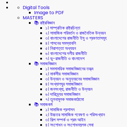
Digital Tools
Image to PDF
MASTERS
📚 রাষ্ট্রবিজ্ঞান
১। সাম্প্রতিক রাষ্ট্রচিন্তা
২। সামাজিক পরিবর্তন ও রাজনৈতিক উন্নয়ন
৩। বাংলাদেশের রাজনীতি ইসু ও প্রবণতাসমূহ
৪। শাসনের সমস্যাবলি
৫। নিরাপত্তা অধ্যয়ন
৬। বাংলাদেশের দলীয় রাজনীতি
৭। ভূ-রাজনীতি ও বাংলাদেশ
📚 সমাজবিজ্ঞান
১। সমসাময়িক সমাজবিজ্ঞানের তত্ত্ব
২। মার্কসীয় সমাজবিজ্ঞান
৩। উন্নয়ন ও অনুন্নয়নের সমাজবিজ্ঞান
৪। সংখ্যালঘুর সমাজবিজ্ঞান
৫। জনসংখ্যা, রাজনীতি ও উন্নয়ন
৬। দারিদ্র্যের সমাজবিজ্ঞান
৭। তুলনামূলক সমাজকাঠামো
📚 সমাজকর্ম
১। সামাজিক প্রশাসন
২। উচ্চতর সামাজিক গবেষণা ও পরিসংখ্যান
৩। শিল্প সম্পর্ক ও শ্রম আইন
৪। সংশোধন ও সংশোধনমূলক সেবা