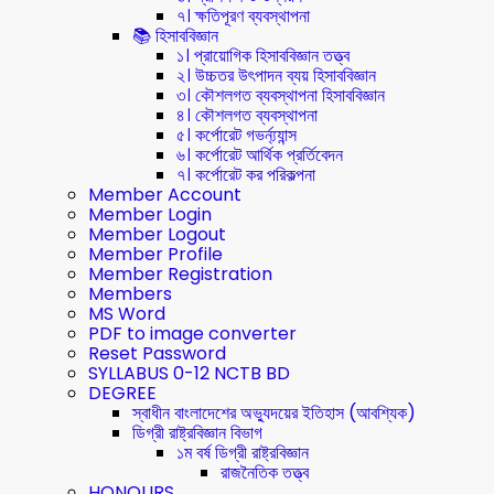
৭। ক্ষতিপূরণ ব্যবস্থাপনা
📚 হিসাববিজ্ঞান
১। প্রায়োগিক হিসাববিজ্ঞান তত্ত্ব
২। উচ্চতর উৎপাদন ব্যয় হিসাববিজ্ঞান
৩। কৌশলগত ব্যবস্থাপনা হিসাববিজ্ঞান
৪। কৌশলগত ব্যবস্থাপনা
৫। কর্পোরেট গভর্ন্য্যান্স
৬। কর্পোরেট আর্থিক প্রর্তিবেদন
৭। কর্পোরেট কর পরিকল্পনা
Member Account
Member Login
Member Logout
Member Profile
Member Registration
Members
MS Word
PDF to image converter
Reset Password
SYLLABUS 0-12 NCTB BD
DEGREE
স্বাধীন বাংলাদেশের অভ্যুদয়ের ইতিহাস (আবশ্যিক)
ডিগ্রী রাষ্ট্রবিজ্ঞান বিভাগ
১ম বর্ষ ডিগ্রী রাষ্ট্রবিজ্ঞান
রাজনৈতিক তত্ত্ব
HONOURS