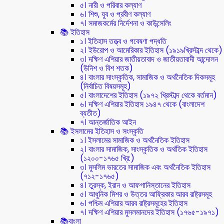
৫। নারী ও পরিবার কল্যাণ
৬। শিশু, যুব ও প্রবীণ কল্যাণ
৭। সমাজকর্মের নির্দেশনা ও কাউন্সেলিং
📚 ইতিহাস
১। ইতিহাস তত্ত্ব ও গবেষণা পদ্ধতি
২। ইউরোপ ও আমেরিকার ইতিহাস (১৯১৯খ্রিস্টাব্দ থেকে)
৩। দক্ষিণ এশিয়ার জাতীয়তাবাদ ও জাতীয়তাবাদী আন্দোলন
(উনিশ ও বিশ শতক)
৪। বাংলার সাংস্কৃতিক, সামাজিক ও অর্থনৈতিক দিকসমূহ
(নির্বাচিত বিষয়সমূহ)
৫। বাংলাদেশের ইতিহাস (১৯৭২ খ্রিস্টাব্দ থেকে বর্তমান)
৬। দক্ষিণ এশিয়ার ইতিহাস ১৯৪৭ থেকে (বাংলাদেশ
ব্যতীত)
৭। আন্তর্জাতিক আইন
📚 ইসলামের ইতিহাস ও সংস্কৃতি
১। ইসলামের সামাজিক ও অর্থনৈতিক ইতিহাস
২। বাংলার সামাজিক, সাংস্কৃতিক ও অর্থতিক ইতিহাস
(১২০০-১৭৬৫ খ্রি:)
৩। মুসলিম ভারতের সামাজিক এবং অর্থনৈতিক ইতিহাস
(৭১২-১৭৬৫)
৪। তুরস্ক, ইরান ও আফগানিস্তানের ইতিহাস
৫। আধুনিক মিশর ও উত্তর আফ্রিকার আরব রাষ্ট্রসমূহ
৬। পশ্চিম এশিয়ার আরব রাষ্ট্রসমূহের ইতিহাস
৭। দক্ষিণ এশিয়ার মুসলমানদের ইতিহাস (১৭৬৫-১৯৭১)
📚বাংলা