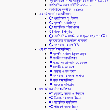
স্বাধীন বাংলাদেশের অভ্যুদয়ের ইতিহাস ২১১৫০১
রাজনৈতিক তত্ত্ব পরিচিতি ২১১৯০৯
অর্থনীতির মূলনীতি ২১১৯০৯
২য় বর্ষ অনার্স সমাজবিজ্ঞান
💞 প্ররম্ভিক নৃ-বিজ্ঞান
💞 ধ্রুপদী সমাজচিন্তা
💞 সামাজিক পরিসংখ্যান
💞 গবেষণা পদ্ধতি
💞 রাজনৈতিক সংগঠন এবং যুক্তরাজ্য ও মার্কিন
যুক্তরাষ্ট্রের রাজনৈতিক ব্যবস্থা
💞 বাংলাদেশের অর্থনীতি
৩য় বর্ষ অনার্স সমাজবিজ্ঞান
🌳ধ্রুপদী সমাজতাত্ত্বিক তত্ত্ব
🌳গ্রামীণ সমাজবিজ্ঞান
🌳ধর্মের সমাজবিজ্ঞান ২৩২০০৫
🌳সামাজিক অসমতা
🌳 সমাজ ও সম্প্রদায়
🌳বাংলাদেশের সমাজ কাঠামো
🌳নগর সমাজবিজ্ঞান
🌳সমাজ মনোবিজ্ঞান
৪র্থ বর্ষ অনার্স সমাজবিজ্ঞান
📢 জেন্ডার, সমাজ ও উন্নয়ন
📢 উন্নয়নের সমাজবিজ্ঞান
📢 সামাজিক জনবিজ্ঞান
📢 পরিবেশ সমাজবিজ্ঞান