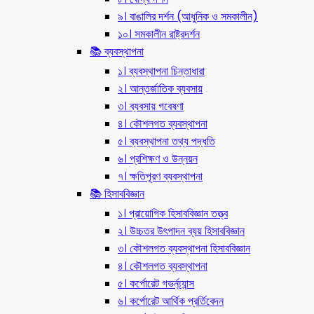
৯। বাঙালির দর্শন (আধুনিক ও সমকালীন)
১০। সমকালীন রাষ্ট্রদর্শন
📚 ব্যবস্থাপনা
১। ব্যবস্থাপনা চিন্তাধারা
২। আন্তর্জাতিক ব্যবসায়
৩। ব্যবসায় গবেষণা
৪। কৌশলগত ব্যবস্থাপনা
৫। ব্যবস্থাপনা তথ্য পদ্ধতি
৬। প্রশিক্ষণ ও উন্নয়ন
৭। ক্ষতিপূরণ ব্যবস্থাপনা
📚 হিসাববিজ্ঞান
১। প্রায়োগিক হিসাববিজ্ঞান তত্ত্ব
২। উচ্চতর উৎপাদন ব্যয় হিসাববিজ্ঞান
৩। কৌশলগত ব্যবস্থাপনা হিসাববিজ্ঞান
৪। কৌশলগত ব্যবস্থাপনা
৫। কর্পোরেট গভর্ন্য্যান্স
৬। কর্পোরেট আর্থিক প্রর্তিবেদন