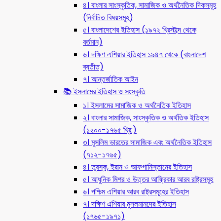
৪। বাংলার সাংস্কৃতিক, সামাজিক ও অর্থনৈতিক দিকসমূহ
(নির্বাচিত বিষয়সমূহ)
৫। বাংলাদেশের ইতিহাস (১৯৭২ খ্রিস্টাব্দ থেকে
বর্তমান)
৬। দক্ষিণ এশিয়ার ইতিহাস ১৯৪৭ থেকে (বাংলাদেশ
ব্যতীত)
৭। আন্তর্জাতিক আইন
📚 ইসলামের ইতিহাস ও সংস্কৃতি
১। ইসলামের সামাজিক ও অর্থনৈতিক ইতিহাস
২। বাংলার সামাজিক, সাংস্কৃতিক ও অর্থতিক ইতিহাস
(১২০০-১৭৬৫ খ্রি:)
৩। মুসলিম ভারতের সামাজিক এবং অর্থনৈতিক ইতিহাস
(৭১২-১৭৬৫)
৪। তুরস্ক, ইরান ও আফগানিস্তানের ইতিহাস
৫। আধুনিক মিশর ও উত্তর আফ্রিকার আরব রাষ্ট্রসমূহ
৬। পশ্চিম এশিয়ার আরব রাষ্ট্রসমূহের ইতিহাস
৭। দক্ষিণ এশিয়ার মুসলমানদের ইতিহাস
(১৭৬৫-১৯৭১)