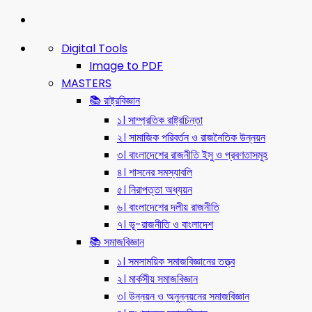
Digital Tools
Image to PDF
MASTERS
📚 রাষ্ট্রবিজ্ঞান
১। সাম্প্রতিক রাষ্ট্রচিন্তা
২। সামাজিক পরিবর্তন ও রাজনৈতিক উন্নয়ন
৩। বাংলাদেশের রাজনীতি ইসু ও প্রবণতাসমূহ
৪। শাসনের সমস্যাবলি
৫। নিরাপত্তা অধ্যয়ন
৬। বাংলাদেশের দলীয় রাজনীতি
৭। ভূ-রাজনীতি ও বাংলাদেশ
📚 সমাজবিজ্ঞান
১। সমসাময়িক সমাজবিজ্ঞানের তত্ত্ব
২। মার্কসীয় সমাজবিজ্ঞান
৩। উন্নয়ন ও অনুন্নয়নের সমাজবিজ্ঞান