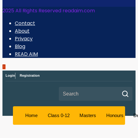
2025 All Rights Reserved readaim.com
Contact
About
Privacy
Blog
READ AIM
Login
Registration
Search for:
Home
Class 0-12
Masters
Honours
D