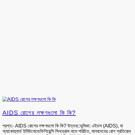
AIDS রোগের লক্ষণগুলো কি কি?
প্রশ্ন:- AIDS রোগের লক্ষণগুলো কি কি? উত্তর::ভূমিকা: এইডস (AIDS), যা
অ্যাকোয়্যার্ড ইমিউনোডেফিশিয়েন্সি সিনড্রোম নামে পরিচিত, মানবদেহের রোগ প্রতিরোধ