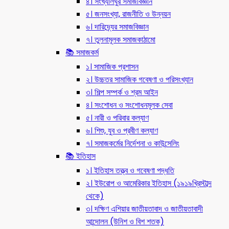
৪। সংখ্যালঘুর সমাজবিজ্ঞান
৫। জনসংখ্যা, রাজনীতি ও উন্নয়ন
৬। দারিদ্র্যের সমাজবিজ্ঞান
৭। তুলনামূলক সমাজকাঠামো
📚 সমাজকর্ম
১। সামাজিক প্রশাসন
২। উচ্চতর সামাজিক গবেষণা ও পরিসংখ্যান
৩। শিল্প সম্পর্ক ও শ্রম আইন
৪। সংশোধন ও সংশোধনমূলক সেবা
৫। নারী ও পরিবার কল্যাণ
৬। শিশু, যুব ও প্রবীণ কল্যাণ
৭। সমাজকর্মের নির্দেশনা ও কাউন্সেলিং
📚 ইতিহাস
১। ইতিহাস তত্ত্ব ও গবেষণা পদ্ধতি
২। ইউরোপ ও আমেরিকার ইতিহাস (১৯১৯খ্রিস্টাব্দ
থেকে)
৩। দক্ষিণ এশিয়ার জাতীয়তাবাদ ও জাতীয়তাবাদী
আন্দোলন (উনিশ ও বিশ শতক)