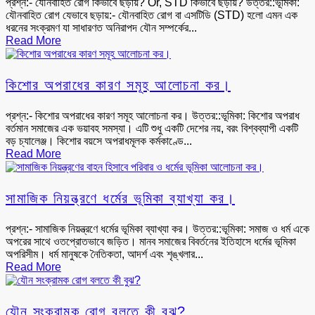
প্রশ্ন:- যৌনবাহিত রোগ কিভাবে ছড়ায়? Or, STD কিভাবে ছড়ায়? উত্তর::ভূমিকা:
যৌনবাহিত রোগ যেভাবে ছড়ায়:- যৌনবাহিত রোগ বা এসটিডি (STD) হলো এমন এক
ধরনের সংক্রমণ যা সাধারণত অনিরাপদ যৌন সম্পর্কের...
Read More
কিশোর অপরাধের কারণ সমূহ আলোচনা কর।
প্রশ্ন:- কিশোর অপরাধের কারণ সমূহ আলোচনা কর। উত্তর::ভূমিকা: কিশোর অপরাধ
বর্তমান সমাজের এক ভয়াবহ সমস্যা। এটি শুধু একটি দেশের নয়, বরং বিশ্বব্যাপী একটি
বড় চ্যালেঞ্জ। কিশোর বয়সে অপরাধমূলক কর্মকাণ্ডে...
Read More
সামাজিক নিয়ন্ত্রণে ধর্মের ভূমিকা ব্যাখ্যা কর।
প্রশ্ন:- সামাজিক নিয়ন্ত্রণে ধর্মের ভূমিকা ব্যাখ্যা কর। উত্তর::ভূমিকা: সমাজ ও ধর্ম একে
অপরের সাথে ওতপ্রোতভাবে জড়িত। মানব সমাজের বিবর্তনের ইতিহাসে ধর্মের ভূমিকা
অপরিসীম। ধর্ম মানুষকে নৈতিকতা, আদর্শ এবং শৃঙ্খলার...
Read More
যৌন সংক্রামক রোগ বলতে কী বুঝ?