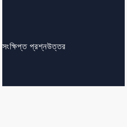
সংক্ষিপ্ত প্রশ্নউত্তর