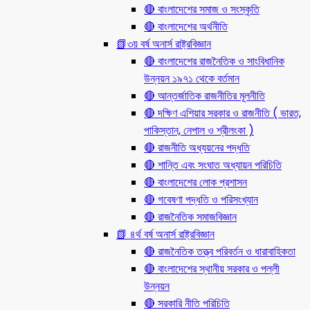
🔴 বাংলাদেশের সমাজ ও সংস্কৃতি
🔴 বাংলাদেশের অর্থনীতি
📗৩য় বর্ষ অনার্স রাষ্ট্রবিজ্ঞান
🔴 বাংলাদেশের রাজনৈতিক ও সাংবিধানিক
উন্নয়ন ১৯৭১ থেকে বর্তমান
🔴 আন্তর্জাতিক রাজনীতির মূলনীতি
🔴 দক্ষিণ এশিয়ার সরকার ও রাজনীতি ( ভারত,
পাকিস্তান, নেপাল ও শ্রীলংকা )
🔴 রাজনীতি অধ্যয়নের পদ্ধতি
🔴 শান্তি এবং সংঘাত অধ্যায়ন পরিচিতি
🔴 বাংলাদেশের লোক প্রশাসন
🔴 গবেষণা পদ্ধতি ও পরিসংখ্যান
🔴 রাজনৈতিক সমাজবিজ্ঞান
📗 ৪র্থ বর্ষ অনার্স রাষ্ট্রবিজ্ঞান
🔴 রাজনৈতিক তত্ত্ব পরিবর্তন ও ধারাবাহিকতা
🔴 বাংলাদেশের স্থানীয় সরকার ও পল্লী
উন্নয়ন
🔴 সরকারি নীতি পরিচিতি