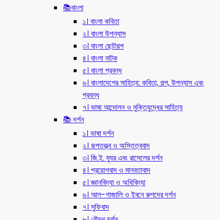
📚বাংলা
১। বাংলা কবিতা
২। বাংলা উপন্যাস
৩। বাংলা ছোটগল্প
৪। বাংলা নাটক
৫। বাংলা প্রবন্ধ
৬। বাংলাদেশের সাহিত্য: কবিতা, গল্প, উপন্যাস এবং
প্রবন্ধ
৭। ভাষা আন্দোলন ও মুক্তিযুদ্ধের সাহিত্য
📚 দর্শন
১। ভাষা দর্শন
২। রূপতত্ত্ব ও অস্তিত্ববাদ
৩। জি.ই. ম্যুর এবং রাসেলের দর্শন
৪। প্রয়োগবাদ ও মানবতাবাদ
৫। জ্ঞানবিদ্যা ও অধিবিদ্যা
৬। আল-গাজালি ও ইবনে রুশদের দর্শন
৭। সুফিবাদ
৮। বৌদ্ধ দর্শন