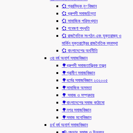
💞 প্ররম্ভিক নৃ-বিজ্ঞান
💞 ধ্রুপদী সমাজচিন্তা
💞 সামাজিক পরিসংখ্যান
💞 গবেষণা পদ্ধতি
💞 রাজনৈতিক সংগঠন এবং যুক্তরাজ্য ও
মার্কিন যুক্তরাষ্ট্রের রাজনৈতিক ব্যবস্থা
💞 বাংলাদেশের অর্থনীতি
৩য় বর্ষ অনার্স সমাজবিজ্ঞান
🌳ধ্রুপদী সমাজতাত্ত্বিক তত্ত্ব
🌳গ্রামীণ সমাজবিজ্ঞান
🌳ধর্মের সমাজবিজ্ঞান ২৩২০০৫
🌳সামাজিক অসমতা
🌳 সমাজ ও সম্প্রদায়
🌳বাংলাদেশের সমাজ কাঠামো
🌳নগর সমাজবিজ্ঞান
🌳সমাজ মনোবিজ্ঞান
৪র্থ বর্ষ অনার্স সমাজবিজ্ঞান
📢 জেন্ডার, সমাজ ও উন্নয়ন