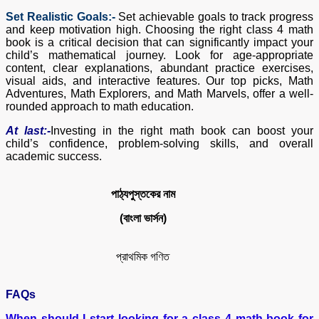
Set Realistic Goals:-
Set achievable goals to track progress
and keep motivation high. Choosing the right class 4 math
book is a critical decision that can significantly impact your
child’s mathematical journey. Look for age-appropriate
content, clear explanations, abundant practice exercises,
visual aids, and interactive features. Our top picks, Math
Adventures, Math Explorers, and Math Marvels, offer a well-
rounded approach to math education.
At last:-
Investing in the right math book can boost your
child’s confidence, problem-solving skills, and overall
academic success.
পাঠ্যপুস্তকের
নাম
(
বাংলা
ভার্সন)
প্রাথমিক গণিত
FAQs
When should I start looking for a class 4 math book for