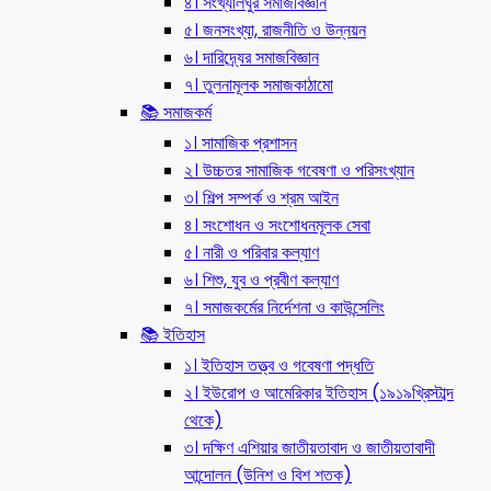
৪। সংখ্যালঘুর সমাজবিজ্ঞান
৫। জনসংখ্যা, রাজনীতি ও উন্নয়ন
৬। দারিদ্র্যের সমাজবিজ্ঞান
৭। তুলনামূলক সমাজকাঠামো
📚 সমাজকর্ম
১। সামাজিক প্রশাসন
২। উচ্চতর সামাজিক গবেষণা ও পরিসংখ্যান
৩। শিল্প সম্পর্ক ও শ্রম আইন
৪। সংশোধন ও সংশোধনমূলক সেবা
৫। নারী ও পরিবার কল্যাণ
৬। শিশু, যুব ও প্রবীণ কল্যাণ
৭। সমাজকর্মের নির্দেশনা ও কাউন্সেলিং
📚 ইতিহাস
১। ইতিহাস তত্ত্ব ও গবেষণা পদ্ধতি
২। ইউরোপ ও আমেরিকার ইতিহাস (১৯১৯খ্রিস্টাব্দ
থেকে)
৩। দক্ষিণ এশিয়ার জাতীয়তাবাদ ও জাতীয়তাবাদী
আন্দোলন (উনিশ ও বিশ শতক)