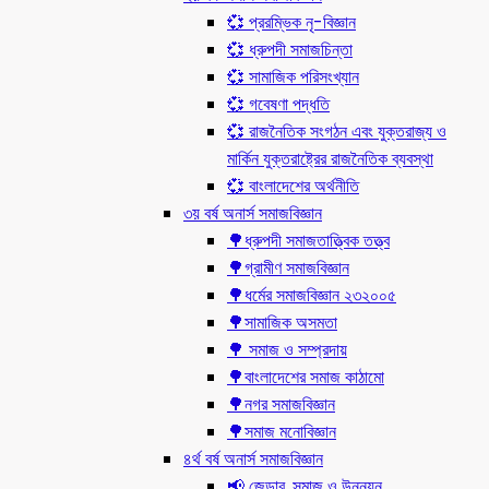
💞 প্ররম্ভিক নৃ-বিজ্ঞান
💞 ধ্রুপদী সমাজচিন্তা
💞 সামাজিক পরিসংখ্যান
💞 গবেষণা পদ্ধতি
💞 রাজনৈতিক সংগঠন এবং যুক্তরাজ্য ও
মার্কিন যুক্তরাষ্ট্রের রাজনৈতিক ব্যবস্থা
💞 বাংলাদেশের অর্থনীতি
৩য় বর্ষ অনার্স সমাজবিজ্ঞান
🌳ধ্রুপদী সমাজতাত্ত্বিক তত্ত্ব
🌳গ্রামীণ সমাজবিজ্ঞান
🌳ধর্মের সমাজবিজ্ঞান ২৩২০০৫
🌳সামাজিক অসমতা
🌳 সমাজ ও সম্প্রদায়
🌳বাংলাদেশের সমাজ কাঠামো
🌳নগর সমাজবিজ্ঞান
🌳সমাজ মনোবিজ্ঞান
৪র্থ বর্ষ অনার্স সমাজবিজ্ঞান
📢 জেন্ডার, সমাজ ও উন্নয়ন