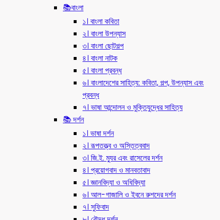
📚বাংলা
১। বাংলা কবিতা
২। বাংলা উপন্যাস
৩। বাংলা ছোটগল্প
৪। বাংলা নাটক
৫। বাংলা প্রবন্ধ
৬। বাংলাদেশের সাহিত্য: কবিতা, গল্প, উপন্যাস এবং
প্রবন্ধ
৭। ভাষা আন্দোলন ও মুক্তিযুদ্ধের সাহিত্য
📚 দর্শন
১। ভাষা দর্শন
২। রূপতত্ত্ব ও অস্তিত্ববাদ
৩। জি.ই. ম্যুর এবং রাসেলের দর্শন
৪। প্রয়োগবাদ ও মানবতাবাদ
৫। জ্ঞানবিদ্যা ও অধিবিদ্যা
৬। আল-গাজালি ও ইবনে রুশদের দর্শন
৭। সুফিবাদ
৮। বৌদ্ধ দর্শন