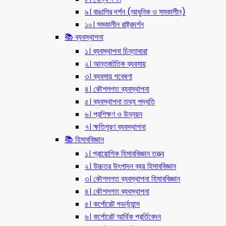
৯। বাঙালির দর্শন (আধুনিক ও সমকালীন)
১০। সমকালীন রাষ্ট্রদর্শন
📚 ব্যবস্থাপনা
১। ব্যবস্থাপনা চিন্তাধারা
২। আন্তর্জাতিক ব্যবসায়
৩। ব্যবসায় গবেষণা
৪। কৌশলগত ব্যবস্থাপনা
৫। ব্যবস্থাপনা তথ্য পদ্ধতি
৬। প্রশিক্ষণ ও উন্নয়ন
৭। ক্ষতিপূরণ ব্যবস্থাপনা
📚 হিসাববিজ্ঞান
১। প্রায়োগিক হিসাববিজ্ঞান তত্ত্ব
২। উচ্চতর উৎপাদন ব্যয় হিসাববিজ্ঞান
৩। কৌশলগত ব্যবস্থাপনা হিসাববিজ্ঞান
৪। কৌশলগত ব্যবস্থাপনা
৫। কর্পোরেট গভর্ন্য্যান্স
৬। কর্পোরেট আর্থিক প্রর্তিবেদন