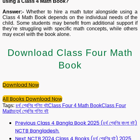
using a Class 4 Math Book?
Answer:-
Whether to hire a math tutor alongside using a
Class 4 Math Book depends on the individual needs of the
child. Some students may benefit from additional support if
they’re struggling with specific math concepts, while others
may excel with the book alone.
Download Class Four Math
Book
Download Now
All Books Download Now
Tags:
৪র্থ শ্রেণির গণিত বই
Class Four 4 Math Book
Class Four
Math
চতুর্থ শ্রেণির গণিত বই
Previous
Class 4 Bangla Book 2025 (৪র্থ শ্রেণির বাংলা বই)
NCTB Bangladesh.
Next
NCTB 2024 Class 4 Books (৪র্থ শ্রেণির বই) 2025