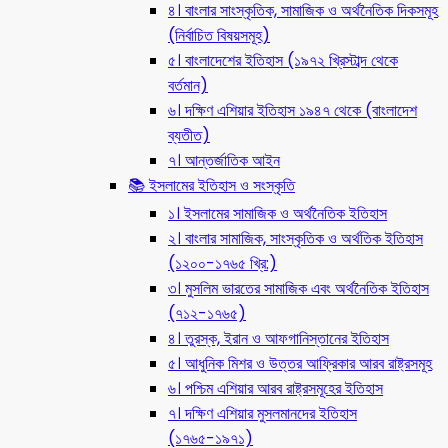
৪। বাংলার সাংস্কৃতিক, সামাজিক ও অর্থনৈতিক দিকসমূহ
(নির্বাচিত বিষয়সমূহ)
৫। বাংলাদেশের ইতিহাস (১৯৭২ খ্রিস্টাব্দ থেকে
বর্তমান)
৬। দক্ষিণ এশিয়ার ইতিহাস ১৯৪৭ থেকে (বাংলাদেশ
ব্যতীত)
৭। আন্তর্জাতিক আইন
📚 ইসলামের ইতিহাস ও সংস্কৃতি
১। ইসলামের সামাজিক ও অর্থনৈতিক ইতিহাস
২। বাংলার সামাজিক, সাংস্কৃতিক ও অর্থতিক ইতিহাস
(১২০০-১৭৬৫ খ্রি:)
৩। মুসলিম ভারতের সামাজিক এবং অর্থনৈতিক ইতিহাস
(৭১২-১৭৬৫)
৪। তুরস্ক, ইরান ও আফগানিস্তানের ইতিহাস
৫। আধুনিক মিশর ও উত্তর আফ্রিকার আরব রাষ্ট্রসমূহ
৬। পশ্চিম এশিয়ার আরব রাষ্ট্রসমূহের ইতিহাস
৭। দক্ষিণ এশিয়ার মুসলমানদের ইতিহাস
(১৭৬৫-১৯৭১)