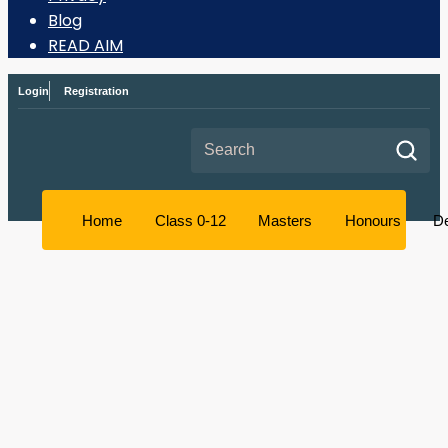
Blog
READ AIM
Login
Registration
Search for:
Home
Class 0-12
Masters
Honours
D