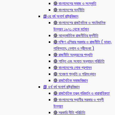
🔴 বাংলাদেশের সমাজ ও সংস্কৃতি
🔴 বাংলাদেশের অর্থনীতি
📗৩য় বর্ষ অনার্স রাষ্ট্রবিজ্ঞান
🔴 বাংলাদেশের রাজনৈতিক ও সাংবিধানিক
উন্নয়ন ১৯৭১ থেকে বর্তমান
🔴 আন্তর্জাতিক রাজনীতির মূলনীতি
🔴 দক্ষিণ এশিয়ার সরকার ও রাজনীতি ( ভারত,
পাকিস্তান, নেপাল ও শ্রীলংকা )
🔴 রাজনীতি অধ্যয়নের পদ্ধতি
🔴 শান্তি এবং সংঘাত অধ্যায়ন পরিচিতি
🔴 বাংলাদেশের লোক প্রশাসন
🔴 গবেষণা পদ্ধতি ও পরিসংখ্যান
🔴 রাজনৈতিক সমাজবিজ্ঞান
📗 ৪র্থ বর্ষ অনার্স রাষ্ট্রবিজ্ঞান
🔴 রাজনৈতিক তত্ত্ব পরিবর্তন ও ধারাবাহিকতা
🔴 বাংলাদেশের স্থানীয় সরকার ও পল্লী
উন্নয়ন
🔴 সরকারি নীতি পরিচিতি