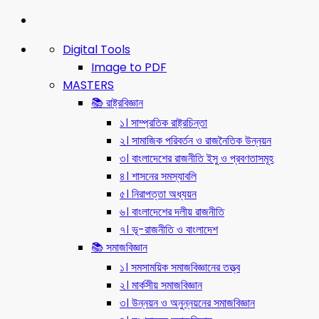
Digital Tools
Image to PDF
MASTERS
📚 রাষ্ট্রবিজ্ঞান
১। সাম্প্রতিক রাষ্ট্রচিন্তা
২। সামাজিক পরিবর্তন ও রাজনৈতিক উন্নয়ন
৩। বাংলাদেশের রাজনীতি ইসু ও প্রবণতাসমূহ
৪। শাসনের সমস্যাবলি
৫। নিরাপত্তা অধ্যয়ন
৬। বাংলাদেশের দলীয় রাজনীতি
৭। ভূ-রাজনীতি ও বাংলাদেশ
📚 সমাজবিজ্ঞান
১। সমসাময়িক সমাজবিজ্ঞানের তত্ত্ব
২। মার্কসীয় সমাজবিজ্ঞান
৩। উন্নয়ন ও অনুন্নয়নের সমাজবিজ্ঞান