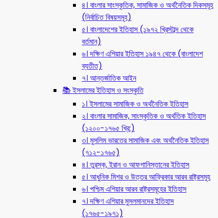
৪। বাংলার সাংস্কৃতিক, সামাজিক ও অর্থনৈতিক দিকসমূহ
(নির্বাচিত বিষয়সমূহ)
৫। বাংলাদেশের ইতিহাস (১৯৭২ খ্রিস্টাব্দ থেকে
বর্তমান)
৬। দক্ষিণ এশিয়ার ইতিহাস ১৯৪৭ থেকে (বাংলাদেশ
ব্যতীত)
৭। আন্তর্জাতিক আইন
📚 ইসলামের ইতিহাস ও সংস্কৃতি
১। ইসলামের সামাজিক ও অর্থনৈতিক ইতিহাস
২। বাংলার সামাজিক, সাংস্কৃতিক ও অর্থতিক ইতিহাস
(১২০০-১৭৬৫ খ্রি:)
৩। মুসলিম ভারতের সামাজিক এবং অর্থনৈতিক ইতিহাস
(৭১২-১৭৬৫)
৪। তুরস্ক, ইরান ও আফগানিস্তানের ইতিহাস
৫। আধুনিক মিশর ও উত্তর আফ্রিকার আরব রাষ্ট্রসমূহ
৬। পশ্চিম এশিয়ার আরব রাষ্ট্রসমূহের ইতিহাস
৭। দক্ষিণ এশিয়ার মুসলমানদের ইতিহাস
(১৭৬৫-১৯৭১)