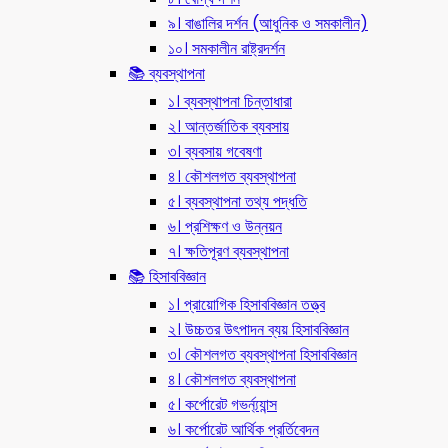
৯। বাঙালির দর্শন (আধুনিক ও সমকালীন)
১০। সমকালীন রাষ্ট্রদর্শন
📚 ব্যবস্থাপনা
১। ব্যবস্থাপনা চিন্তাধারা
২। আন্তর্জাতিক ব্যবসায়
৩। ব্যবসায় গবেষণা
৪। কৌশলগত ব্যবস্থাপনা
৫। ব্যবস্থাপনা তথ্য পদ্ধতি
৬। প্রশিক্ষণ ও উন্নয়ন
৭। ক্ষতিপূরণ ব্যবস্থাপনা
📚 হিসাববিজ্ঞান
১। প্রায়োগিক হিসাববিজ্ঞান তত্ত্ব
২। উচ্চতর উৎপাদন ব্যয় হিসাববিজ্ঞান
৩। কৌশলগত ব্যবস্থাপনা হিসাববিজ্ঞান
৪। কৌশলগত ব্যবস্থাপনা
৫। কর্পোরেট গভর্ন্য্যান্স
৬। কর্পোরেট আর্থিক প্রর্তিবেদন