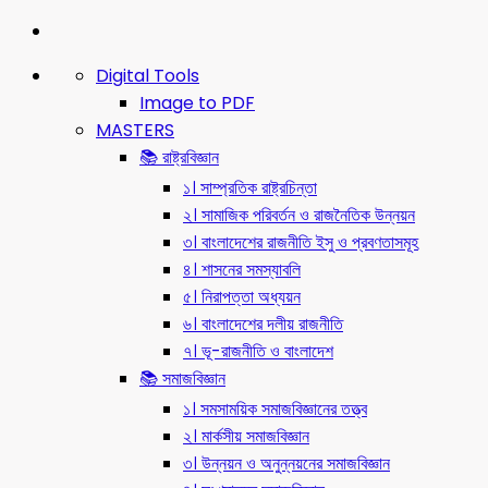
Digital Tools
Image to PDF
MASTERS
📚 রাষ্ট্রবিজ্ঞান
১। সাম্প্রতিক রাষ্ট্রচিন্তা
২। সামাজিক পরিবর্তন ও রাজনৈতিক উন্নয়ন
৩। বাংলাদেশের রাজনীতি ইসু ও প্রবণতাসমূহ
৪। শাসনের সমস্যাবলি
৫। নিরাপত্তা অধ্যয়ন
৬। বাংলাদেশের দলীয় রাজনীতি
৭। ভূ-রাজনীতি ও বাংলাদেশ
📚 সমাজবিজ্ঞান
১। সমসাময়িক সমাজবিজ্ঞানের তত্ত্ব
২। মার্কসীয় সমাজবিজ্ঞান
৩। উন্নয়ন ও অনুন্নয়নের সমাজবিজ্ঞান