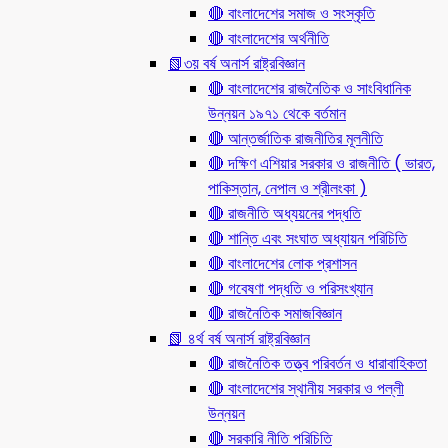
🔴 বাংলাদেশের সমাজ ও সংস্কৃতি
🔴 বাংলাদেশের অর্থনীতি
📗৩য় বর্ষ অনার্স রাষ্ট্রবিজ্ঞান
🔴 বাংলাদেশের রাজনৈতিক ও সাংবিধানিক
উন্নয়ন ১৯৭১ থেকে বর্তমান
🔴 আন্তর্জাতিক রাজনীতির মূলনীতি
🔴 দক্ষিণ এশিয়ার সরকার ও রাজনীতি ( ভারত,
পাকিস্তান, নেপাল ও শ্রীলংকা )
🔴 রাজনীতি অধ্যয়নের পদ্ধতি
🔴 শান্তি এবং সংঘাত অধ্যায়ন পরিচিতি
🔴 বাংলাদেশের লোক প্রশাসন
🔴 গবেষণা পদ্ধতি ও পরিসংখ্যান
🔴 রাজনৈতিক সমাজবিজ্ঞান
📗 ৪র্থ বর্ষ অনার্স রাষ্ট্রবিজ্ঞান
🔴 রাজনৈতিক তত্ত্ব পরিবর্তন ও ধারাবাহিকতা
🔴 বাংলাদেশের স্থানীয় সরকার ও পল্লী
উন্নয়ন
🔴 সরকারি নীতি পরিচিতি