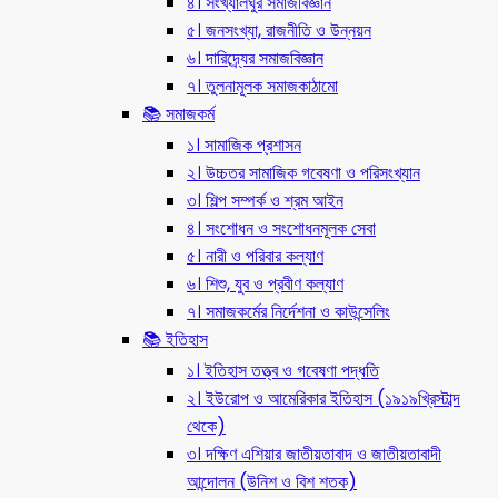
৪। সংখ্যালঘুর সমাজবিজ্ঞান
৫। জনসংখ্যা, রাজনীতি ও উন্নয়ন
৬। দারিদ্র্যের সমাজবিজ্ঞান
৭। তুলনামূলক সমাজকাঠামো
📚 সমাজকর্ম
১। সামাজিক প্রশাসন
২। উচ্চতর সামাজিক গবেষণা ও পরিসংখ্যান
৩। শিল্প সম্পর্ক ও শ্রম আইন
৪। সংশোধন ও সংশোধনমূলক সেবা
৫। নারী ও পরিবার কল্যাণ
৬। শিশু, যুব ও প্রবীণ কল্যাণ
৭। সমাজকর্মের নির্দেশনা ও কাউন্সেলিং
📚 ইতিহাস
১। ইতিহাস তত্ত্ব ও গবেষণা পদ্ধতি
২। ইউরোপ ও আমেরিকার ইতিহাস (১৯১৯খ্রিস্টাব্দ
থেকে)
৩। দক্ষিণ এশিয়ার জাতীয়তাবাদ ও জাতীয়তাবাদী
আন্দোলন (উনিশ ও বিশ শতক)