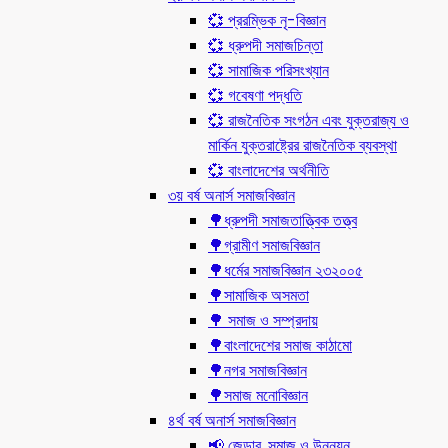
💞 প্ররম্ভিক নৃ-বিজ্ঞান
💞 ধ্রুপদী সমাজচিন্তা
💞 সামাজিক পরিসংখ্যান
💞 গবেষণা পদ্ধতি
💞 রাজনৈতিক সংগঠন এবং যুক্তরাজ্য ও
মার্কিন যুক্তরাষ্ট্রের রাজনৈতিক ব্যবস্থা
💞 বাংলাদেশের অর্থনীতি
৩য় বর্ষ অনার্স সমাজবিজ্ঞান
🌳ধ্রুপদী সমাজতাত্ত্বিক তত্ত্ব
🌳গ্রামীণ সমাজবিজ্ঞান
🌳ধর্মের সমাজবিজ্ঞান ২৩২০০৫
🌳সামাজিক অসমতা
🌳 সমাজ ও সম্প্রদায়
🌳বাংলাদেশের সমাজ কাঠামো
🌳নগর সমাজবিজ্ঞান
🌳সমাজ মনোবিজ্ঞান
৪র্থ বর্ষ অনার্স সমাজবিজ্ঞান
📢 জেন্ডার, সমাজ ও উন্নয়ন