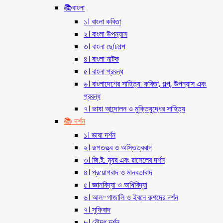
📚বাংলা
১। বাংলা কবিতা
২। বাংলা উপন্যাস
৩। বাংলা ছোটগল্প
৪। বাংলা নাটক
৫। বাংলা প্রবন্ধ
৬। বাংলাদেশের সাহিত্য: কবিতা, গল্প, উপন্যাস এবং
প্রবন্ধ
৭। ভাষা আন্দোলন ও মুক্তিযুদ্ধের সাহিত্য
📚 দর্শন
১। ভাষা দর্শন
২। রূপতত্ত্ব ও অস্তিত্ববাদ
৩। জি.ই. ম্যুর এবং রাসেলের দর্শন
৪। প্রয়োগবাদ ও মানবতাবাদ
৫। জ্ঞানবিদ্যা ও অধিবিদ্যা
৬। আল-গাজালি ও ইবনে রুশদের দর্শন
৭। সুফিবাদ
৮। বৌদ্ধ দর্শন