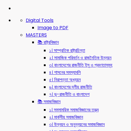
Digital Tools
Image to PDF
MASTERS
📚 রাষ্ট্রবিজ্ঞান
১। সাম্প্রতিক রাষ্ট্রচিন্তা
২। সামাজিক পরিবর্তন ও রাজনৈতিক উন্নয়ন
৩। বাংলাদেশের রাজনীতি ইসু ও প্রবণতাসমূহ
৪। শাসনের সমস্যাবলি
৫। নিরাপত্তা অধ্যয়ন
৬। বাংলাদেশের দলীয় রাজনীতি
৭। ভূ-রাজনীতি ও বাংলাদেশ
📚 সমাজবিজ্ঞান
১। সমসাময়িক সমাজবিজ্ঞানের তত্ত্ব
২। মার্কসীয় সমাজবিজ্ঞান
৩। উন্নয়ন ও অনুন্নয়নের সমাজবিজ্ঞান