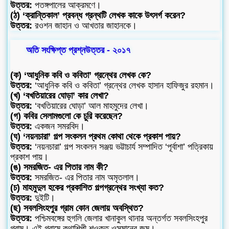
উত্তর:
পতঙ্গপালের আক্রমণে।
(ঠ) ‘ক্রান্তিকাল’ প্রবন্ধ গ্রন্থটি লেখক কাকে উৎসর্গ করেন?
উত্তর:
রওশন জাহান ও আখতার জাহানকে।
অতি সংক্ষিপ্ত প্রশ্নউত্তর - ২০১৭
(ক) ‘আধুনিক কবি ও কবিতা’ গ্রন্থের লেখক কে?
উত্তর:
‘আধুনিক কবি ও কবিতা’ গ্রন্থের লেখক হাসান হাফিজুর রহমান।
(খ) ‘বখতিয়ারের ঘোড়া’ কার লেখা?
উত্তর:
‘বখতিয়ারের ঘোড়া’ আল মাহমুদের লেখা।
(গ) কবির সেলামগুলো কে চুরি করেছেন?
উত্তর:
একজন সমরবিদ।
(ঘ) ‘নয়নচারা’ গল্প সংকলন প্রথম কোথা থেকে প্রকাশ পায়?
উত্তর:
‘নয়নচারা’ গল্প সংকলন সঞ্জয় ভট্টাচার্য সম্পাদিত ‘পূর্বাশা’ পত্রিকায়
প্রকাশ পায়।
(ঙ) সমরজিত- এর পিতার নাম কী?
উত্তর:
সমরজিত- এর পিতার নাম অমৃতলাল।
(চ) মাহমুদুল হকের প্রকাশিত গল্পগ্রন্থের সংখ্যা কত?
উত্তর:
দুইটি।
(ছ) সবলসিংহপুর গ্রাম কোন জেলায় অবস্থিত?
উত্তর:
পশ্চিমবঙ্গের হুগলি জেলার খানাকুল থানার অন্তর্গত সবলসিংহপুর
গ্রাম। এই গ্রামে কথাশিল্পী শওকত ওসমানের জন্ম।