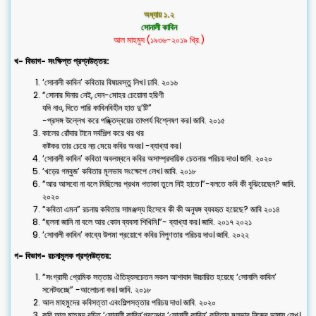
অধ্যায় ১.২
সোনালী কাবিন
আল মাহমুদ (১৯৩৬-২০১৯ খ্রি.)
খ- বিভাগ- সংক্ষিপ্ত প্রশ্নউত্তর:
‘সোনালী কাবিন’ কবিতার বিষয়বস্তু লিখ। ঢাবি. ২০১৬
“সোনার দিনার নেই, দেন-মোহর চেয়োনা হরিণী
যদি নাও, দিতে পারি কাবিনবিহীন হাত দু’টি”
-প্রসঙ্গ উল্লেখ করে পঙ্ক্তিদ্বয়ের তাৎপর্য বিশ্লেষণ কর। জাবি. ২০১৫
কালের রোঁদার টানে সর্বশিল্প করে থর থর
কষ্টকর তার চেয়ে নয় মেয়ে কবির অধর। -ব্যাখ্যা কর।
‘সোনালী কাবিন’ কবিতা অবলম্বনে কবির অসাম্প্রদায়িক চেতনার পরিচয় দাও। জাবি. ২০২০
‘খড়ের গম্বুজ’ কবিতার মূলভাব সংক্ষেপে লেখ। জাবি. ২০১৮
“আর আসবো না বলে মিছিলের প্রথম পতাকা তুলে নিই হাতে।”-বলতে কবি কী বুঝিয়েছেন? জাবি.
২০২০
“কবিতা এমন” রচনায় কবিতার সামঞ্জস্য হিসেবে কী কী অনুষঙ্গ ব্যবহৃত হয়েছে? জাবি ২০১৪
“ছলনা জানি না বলে আর কোন ব্যবসা শিখিনি।”- ব্যাখ্যা কর। জাবি. ২০১৭ ২০২১
‘সোনালী কাবিন’ কাব্যে উপমা প্রয়োগে কবির নিপুণতার পরিচয় দাও। জাবি. ২০২২
গ- বিভাগ- রচনামূলক প্রশ্নউত্তর:
“সংগ্রামী প্রেমিক সত্তার ঐতিহ্যসচেতন সকল আশাবাদ উচ্চারিত হয়েছে ‘সোনালি কাবিন’
সনেটগুচ্ছে” -আলোচনা কর। জাবি. ২০১৮
আল মাহমুদের কবিসত্তা এবংশিল্পসত্তার পরিচয় দাও। জাবি. ২০২০
কবি আল মাহমুদ রচিত ‘সোনালী কাবিন’গ্রন্থের ‘সোনালী কাবিন’ কবিতার মূলভাব নিজের ভাষায় লেখ।