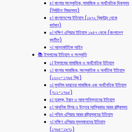
৪। বাংলার সাংস্কৃতিক, সামাজিক ও অর্থনৈতিক দিকসমূহ
(নির্বাচিত বিষয়সমূহ)
৫। বাংলাদেশের ইতিহাস (১৯৭২ খ্রিস্টাব্দ থেকে
বর্তমান)
৬। দক্ষিণ এশিয়ার ইতিহাস ১৯৪৭ থেকে (বাংলাদেশ
ব্যতীত)
৭। আন্তর্জাতিক আইন
📚 ইসলামের ইতিহাস ও সংস্কৃতি
১। ইসলামের সামাজিক ও অর্থনৈতিক ইতিহাস
২। বাংলার সামাজিক, সাংস্কৃতিক ও অর্থতিক ইতিহাস
(১২০০-১৭৬৫ খ্রি:)
৩। মুসলিম ভারতের সামাজিক এবং অর্থনৈতিক ইতিহাস
(৭১২-১৭৬৫)
৪। তুরস্ক, ইরান ও আফগানিস্তানের ইতিহাস
৫। আধুনিক মিশর ও উত্তর আফ্রিকার আরব রাষ্ট্রসমূহ
৬। পশ্চিম এশিয়ার আরব রাষ্ট্রসমূহের ইতিহাস
৭। দক্ষিণ এশিয়ার মুসলমানদের ইতিহাস
(১৭৬৫-১৯৭১)