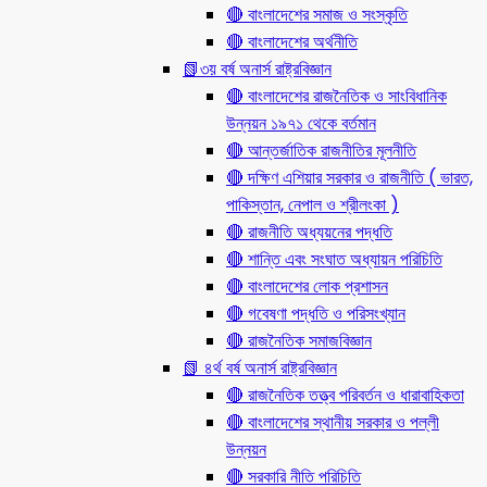
🔴 বাংলাদেশের সমাজ ও সংস্কৃতি
🔴 বাংলাদেশের অর্থনীতি
📗৩য় বর্ষ অনার্স রাষ্ট্রবিজ্ঞান
🔴 বাংলাদেশের রাজনৈতিক ও সাংবিধানিক
উন্নয়ন ১৯৭১ থেকে বর্তমান
🔴 আন্তর্জাতিক রাজনীতির মূলনীতি
🔴 দক্ষিণ এশিয়ার সরকার ও রাজনীতি ( ভারত,
পাকিস্তান, নেপাল ও শ্রীলংকা )
🔴 রাজনীতি অধ্যয়নের পদ্ধতি
🔴 শান্তি এবং সংঘাত অধ্যায়ন পরিচিতি
🔴 বাংলাদেশের লোক প্রশাসন
🔴 গবেষণা পদ্ধতি ও পরিসংখ্যান
🔴 রাজনৈতিক সমাজবিজ্ঞান
📗 ৪র্থ বর্ষ অনার্স রাষ্ট্রবিজ্ঞান
🔴 রাজনৈতিক তত্ত্ব পরিবর্তন ও ধারাবাহিকতা
🔴 বাংলাদেশের স্থানীয় সরকার ও পল্লী
উন্নয়ন
🔴 সরকারি নীতি পরিচিতি