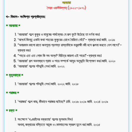
নয়নচারা
সৈয়দ ওয়ালীউল্লাহ্ (১৯২২-১৯৭১)
খ- বিভাগ- সংক্ষিপ্ত প্রশ্নউত্তর:
¤ নয়নচারা ¤
‘নয়নচারা’ গল্পে কুকুর ও মানুষের পার্থক্যের যে রূপ ফুটে উঠেছে তা বর্ণনা কর।
‘আশ্চর্য কিন্তু একটা কথা শহরের কুকুরের চোখে বৈরিতা নেই।”- ব্যাখ্যা কর। জাবি. ২০১৬
“ঘনায়মান কালো রাতে জনশূন্য প্রশস্ত রাস্তাটাকে ময়ূরাক্ষী নদী বলে কল্পনা করতে বেশ লাগে।”-
ব্যাখ্যা কর।
“শহরে এত এত লোক কি সব অন্ধ? বিচিত্র জায়গা এই শহর।”-ব্যাখ্যা কর।
‘নয়নচারা’ গল্প অবলম্বনে গ্রাম ও শহর সম্পর্কে আমুর অনুভূতি বিশ্লেষণ কর। জাবি. ২০২০
‘নয়নচারা’ গল্পের পটভূমি লেখ। জাবি. ২০২২
¤ মৃত্যুযাত্রা ¤
‘নয়নচারা’ গল্পের পটভূমি লেখ। জাবি. ২০২২ জাবি. ২০১৮
¤ পরাজয় ¤
‘পরাজয়’ গল্পে কার, কীভাবে পরাজয় ঘটেছে? ঢাবি. ২০১৬ ২০১৯ জাবি. ২০১৪ ২০১৯
¤ রক্ত ¤
সংক্ষেপে ‘খণ্ডচাঁদের বক্রতায়’ গল্পের মূলভাব লিখ।
অথবা, জব্বারের বস্তিতে আনন্দ ও কোলাহলের স্বরূপ তুলে ধর। জাবি. ২০১৫