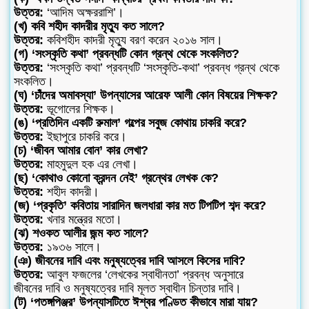
উত্তর:
‘আদিম অক্ষররাশি’।
(খ) কবি শহীদ কাদরীর মৃত্যু কত সালে?
উত্তর:
কবিশহীদ কাদরী মৃত্যু বরণ করেন ২০১৬ সাল।
(গ) ‘সংস্কৃতি কথা’ প্রবন্ধটি কোন গ্রন্থ থেকে সংকলিত?
উত্তর:
‘সংস্কৃতি কথা’ প্রবন্ধটি ‘সংস্কৃতি-কথা’ প্রবন্ধ গ্রন্থ থেকে
সংকলিত।
(ঘ) ‘চাঁদের অমাবস্যা’ উপন্যাসের আরেফ আলী কোন বিষয়ের শিক্ষক?
উত্তর:
ভূগোলের শিক্ষক।
(ঙ) ‘প্রতিদিন একটি রুমাল’ গল্পের সবুজ কোথায় চাকরি করে?
উত্তর:
ইছাপুরে চাকরি করে।
(চ) ‘জীবন আমার বোন’ কার লেখা?
উত্তর:
মাহমুদুল হক এর লেখা।
(ছ) ‘কোথাও কোনো ক্রন্দন নেই’ গ্রন্থের লেখক কে?
উত্তর:
শহীদ কাদরী।
(জ) ‘প্রকৃতি’ কবিতায় সারাদিন জলধারা কার মত টিপটিপ শব্দ করে?
উত্তর:
খনার মন্ত্রের মতো।
(ঝ) শওকত আলীর জন্ম কত সালে?
উত্তর:
১৯৩৬ সালে।
(ঞ) জীবনের দাবি এবং মনুষ্যত্বের দাবি আসলে কিসের দাবি?
উত্তর:
আবুল ফজলের ‘লেখকের স্বাধীনতা’ প্রবন্ধ অনুসারে
জীবনের দাবি ও মনুষ্যত্বের দাবি মূলত স্বাধীন চিন্তার দাবি।
(ট) ‘পতঙ্গপিঞ্জর’ উপন্যাসটিতে ঈশ্বর পণ্ডিত কীভাবে মারা যায়?