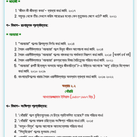
¤ জাহাজী ¤
‘জীবন কী জীবন্ত কবর’- ব্যাখ্যা কর। জাবি. ২০১৭
সমুদ্র থেকে তীর দেখলে করিম সারেঙের মধ্যে কেন মৃত্যুভয় জেগে ওঠে? জাবি. ২০২১
গ- বিভাগ- রচনামূলক প্রশ্নউত্তর:
¤ নয়নচারা ¤
“নয়নচারা” গল্পের শিল্পমূল্য নির্ণয় কর। জাবি. ২০১৪
সৈয়দ ওয়ালীউল্লাহর ‘নয়নচারা’ গল্পে বিধৃত জীবন আলোচনা কর। জাবি. ২০১৪
সৈয়দ ওয়ালীউল্লাহ্র ‘নয়নচারা’ গল্পের নামকরণের সার্থকতা নিরূপণ কর। জাবি. ২০১৫ [অনার্স ৪র্থ বর্ষ]
সৈয়দ ওয়ালীউল্লাহর ‘নয়নচারা’ গল্পগ্রন্থের বিষয় বৈচিত্র্যের পরিচয় দাও। জাবি. ২০২১
“নয়নচারা’ গল্পটি ছিন্নমূল অসহায় আমুর জীবনচিত্র”।-এ উক্তির আলোকে ‘আমু’ চরিত্র বিশ্লেষণ
কর। জাবি. ২০১০ ২০১৯
বাংলাছোটগল্পের ধারায় সৈয়দ ওয়ালীউল্লাহ্র অবস্থান ব্যাখ্যা কর। জাবি. ২০১৬ ২০২২
অধ্যায় ২.২
খোঁয়ারি
আখতারুজ্জামান ইলিয়াস (১৯৪৩-১৯৯৭ খ্রি.)
খ- বিভাগ- সংক্ষিপ্ত প্রশ্নউত্তর:
‘খোঁয়ারি’ গল্পে মুক্তিযুদ্ধের যে চিত্র প্রতিফলিত হয়েছে? তার পরিচয় দাও।
‘খোঁয়ারি’ গল্পের ফারুক চরিত্রের সংক্ষিপ্ত পরিচয় দাও। ঢাবি. ২০১৫
‘অসুখ-বিসুখ’ গল্পের আলোকে আতমন্নেসার পরিচয় দাও।
”পিতৃবিয়োগ’ গল্পের মূলভাব লেখ।