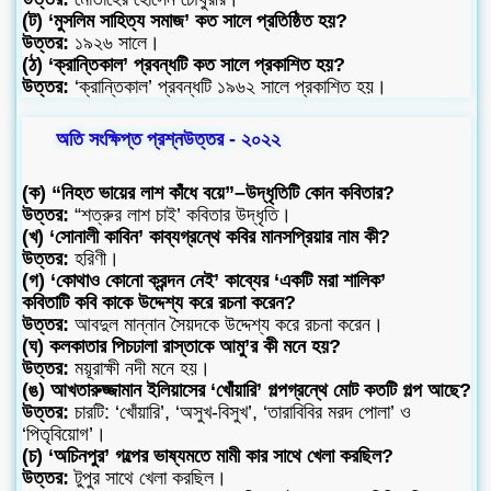
(ট) ‘মুসলিম সাহিত্য সমাজ’ কত সালে প্রতিষ্ঠিত হয়?
উত্তর:
১৯২৬ সালে।
(ঠ) ‘ক্রান্তিকাল’ প্রবন্ধটি কত সালে প্রকাশিত হয়?
উত্তর:
‘ক্রান্তিকাল’ প্রবন্ধটি ১৯৬২ সালে প্রকাশিত হয়।
অতি সংক্ষিপ্ত প্রশ্নউত্তর - ২০২২
(ক) “নিহত ভায়ের লাশ কাঁধে বয়ে”–উদ্ধৃতিটি কোন কবিতার?
উত্তর:
“শত্রুর লাশ চাই’ কবিতার উদ্ধৃতি।
(খ) ‘সোনালী কাবিন’ কাব্যগ্রন্থে কবির মানসপ্রিয়ার নাম কী?
উত্তর:
হরিণী।
(গ) ‘কোথাও কোনো ক্রন্দন নেই’ কাব্যের ‘একটি মরা শালিক’
কবিতাটি কবি কাকে উদ্দেশ্য করে রচনা করেন?
উত্তর:
আবদুল মান্নান সৈয়দকে উদ্দেশ্য করে রচনা করেন।
(ঘ) কলকাতার পিচঢালা রাস্তাকে আমু’র কী মনে হয়?
উত্তর:
ময়ূরাক্ষী নদী মনে হয়।
(ঙ) আখতারুজ্জামান ইলিয়াসের ‘খোঁয়ারি’ গল্পগ্রন্থে মোট কতটি গল্প আছে?
উত্তর:
চারটি: ‘খোঁয়ারি’, ‘অসুখ-বিসুখ’, ‘তারাবিবির মরদ পোলা’ ও
‘পিতৃবিয়োগ’।
(চ) ‘অচিনপুর’ গল্পের ভাষ্যমতে মামী কার সাথে খেলা করছিল?
উত্তর:
টুপুর সাথে খেলা করছিল।