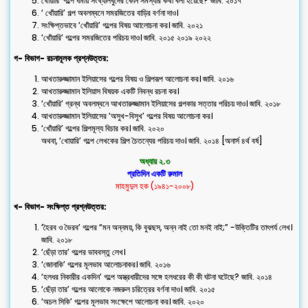
খোয়ারি’ গল্পে ধর্মীয় সংখ্যালঘুদের কোন সমস্যার কথা বলা হয়েছে? জাবি. ২০১৭
‘ খোঁয়ারি’ গল্প অবলম্বনে সমরজিতের বাড়ির বর্ণনা দাও।
সংক্ষিপ্তভাবে ‘খোঁয়ারি’ গল্পের বিষয় আালোচনা কর। জাবি. ২০২১
‘খোঁয়ারি’ গল্পের সমরজিতের পরিচয় দাও। জাবি. ২০১৫ ২০১৯ ২০২২
গ- বিভাগ- রচনামূলক প্রশ্নউত্তর:
আখতারুজ্জামান ইলিয়াসের গল্পের বিষয় ও শিল্পরূপ আলোচনা কর। জাবি. ২০১৬
আখতারুজ্জামান ইলিয়াস বিষয়ক একটি নিবন্ধ রচনা কর।
‘খোঁয়ারি’ গ্রন্থ অবলম্বনে আখতারুজ্জামান ইলিয়াসের গল্পকার সত্তার পরিচয় দাও। জাবি. ২০১৮
আখতারুজ্জামান ইলিয়াসের ‘অসুখ-বিসুখ’ গল্পের বিষয় আলোচনা কর।
‘খোঁয়ারি’ গল্পের শিল্পমূল্য বিচার কর। জাবি. ২০২০
অথবা, ‘খোয়ারি’ গল্পে লেখকের শিল্প চৈতন্যের পরিচয় দাও। জাবি. ২০১৪ [অনার্স ৪র্থ বর্ষ]
অধ্যায় ২.৩
প্রতিদিন একটি রুমাল
মাহমুদুল হক (১৯৪১-২০০৮)
খ- বিভাগ- সংক্ষিপ্ত প্রশ্নউত্তর:
‘হৈরব ও ভৈরব’ গল্পের “মন অন্নময়, কি বুঝছস, অন্ন নাই তো মনই নাই;” -উক্তিটির তাৎপর্য লেখ।
জাবি. ২০১৮
‘ছেঁড়া তার’ গল্পের ভাববস্তু লেখ।
‘জোনাকি’ গল্পের মূলভাব আলোচনাকর। জাবি. ২০১৬
‘হলধর নিকারীর একদিন’ গল্পে অস্ত্রধারীদের সঙ্গে হলধরের কী কী ঘটনা ঘটেছে? জাবি. ২০১৪
‘ছেঁড়া তার’ গল্পের আলোকে নজরুল চরিত্রের বর্ণনা দাও। জাবি. ২০১৫
‘অচল সিকি’ গল্পের মূলভাব সংক্ষেপে আলোচনা কর। জাবি. ২০২০