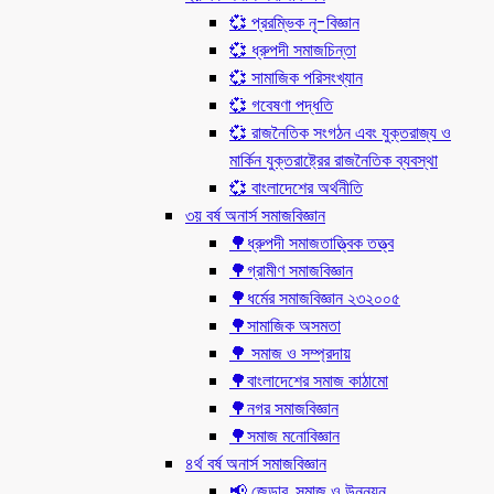
💞 প্ররম্ভিক নৃ-বিজ্ঞান
💞 ধ্রুপদী সমাজচিন্তা
💞 সামাজিক পরিসংখ্যান
💞 গবেষণা পদ্ধতি
💞 রাজনৈতিক সংগঠন এবং যুক্তরাজ্য ও
মার্কিন যুক্তরাষ্ট্রের রাজনৈতিক ব্যবস্থা
💞 বাংলাদেশের অর্থনীতি
৩য় বর্ষ অনার্স সমাজবিজ্ঞান
🌳ধ্রুপদী সমাজতাত্ত্বিক তত্ত্ব
🌳গ্রামীণ সমাজবিজ্ঞান
🌳ধর্মের সমাজবিজ্ঞান ২৩২০০৫
🌳সামাজিক অসমতা
🌳 সমাজ ও সম্প্রদায়
🌳বাংলাদেশের সমাজ কাঠামো
🌳নগর সমাজবিজ্ঞান
🌳সমাজ মনোবিজ্ঞান
৪র্থ বর্ষ অনার্স সমাজবিজ্ঞান
📢 জেন্ডার, সমাজ ও উন্নয়ন