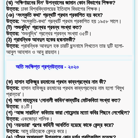
(ঝ) ‘দক্ষিণায়নের দিন’ উপন্যাসের জামান কোন বিভাগের শিক্ষক?
উত্তর:
ঢাকা বিশ্ববিদ্যালয়ের ইতিহাস বিভাগের শিক্ষক।
(ঞ) ‘সংস্কৃতি কথা’ গ্রন্থটি প্রথম প্রকাশিত হয় কবে?
উত্তর:
‘সংস্কৃতি-কথা’ গ্রন্থটি প্রথম প্রকাশিত হয় ১৯৫৮ সালে।
(ট) ‘শুভবুদ্ধি’ গ্রন্থের প্রবন্ধ সংখ্যা কত?
উত্তর:
‘শুভবুদ্ধি’ গ্রন্থের প্রবন্ধ সংখ্যা ৩৫টি।
(ঠ) প্রাবন্ধিক আবদুল হকের ছদ্মনামকী?
উত্তর:
প্রাবন্ধিক আবদুল হক চারটি ছন্দনামে লিখতেন তার দুটি হলো-
আবুল আহসান ও আবু রায়হান।
অতি সংক্ষিপ্ত প্রশ্নউত্তর - ২০২০
(ক) হাসান হাফিজুর রহমানের প্রথম কাব্যগ্রন্থের নাম কী?
উত্তর:
হাসান হাফিজুর রহমানের প্রথম কাব্যগ্রন্থের নাম হলো ‘বিমুখ
প্রান্তর’।
(খ) আল মাহমুদের ‘সোনালী কাবিন’কাব্যটির মোটকবিতা সংখ্যা কত?
উত্তর:
৪১টি।
(গ) ‘আজ সারাদিন’ কবিতায় কারা গোয়েন্দার মতো কবির পিছনে লেগেছিল?
উত্তর:
একজোড়া শালিক।
(ঘ) ‘নয়নচারা’ গল্পের কাহিনী আবর্তিত হয়েছে কাকে কেন্দ্র করে?
উত্তর:
আমু চরিত্রকে কেন্দ্র করে।
(ঙ) ‘চাঁদের অমাবস্যা’ উপন্যাসে কোন দর্শন প্রতিফলিত হয়েছে?