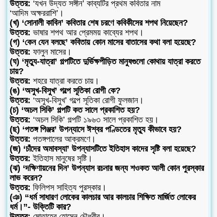
উত্তর:
‘যখন উদ্যত সঙ্গীন’ কাব্যটির প্রথম কবিতার নাম
‘আদিম অক্ষররাশি’।
(খ) ‘সোনালী কাবিন’ কবিতার শেষ চরণে কবিকীসের শপথ নিয়েছেন?
উত্তর:
ভাষার শপথ আর প্রেমময় কাব্যের শপথ।
(গ) ‘কেন যেন বলছে’ কবিতায় কোন মাসের বাতাসের কথা বলা হয়েছে?
উত্তর:
ফালুন মাসের।
(ঘ) ‘মৃত্যু-যাত্রা’ গল্পটিতে দুর্ভিক্ষপীড়িত মানুষগুলো কোথায় যাত্রা করতে
চায়?
উত্তর:
শহরে যাত্রা করতে চায়।
(ঙ) ‘অসুখ-বিসুখ’ গল্পে সূতিকা রোগী কে?
উত্তর:
‘অসুখ-বিসুখ’ গল্পে সূতিকা রোগী ফুলজান।
(চ) ‘অচল সিকি’ গল্পটি কত সালে প্রকাশিত হয়?
উত্তর:
‘অচল সিকি’ গল্পটি ১৯৬৩ সালে প্রকাশিত হয়।
(ছ) ‘পতঙ্গ পিঞ্জর’ উপন্যাসে ঈশ্বর পণ্ডিতের মৃত্যু কীভাবে হয়?
উত্তর:
পতঙ্গপালের আক্রমণে।
(জ) ‘চাঁদের অমাবস্যা’ উপন্যাসটিতে ইতিহাস কাদের সৃষ্টি বলা হয়েছে?
উত্তর:
ইতিহাস মানুষের সৃষ্টি।
(ঝ) ‘দক্ষিণায়নের দিন’ উপন্যাস রচনার জন্য শওকত আলী কোন পুরস্কার
লাভ করেন?
উত্তর:
ফিলিপস সাহিত্য পুরস্কার।
(ঞ) “ধর্ম সাধারণ লোকের কালচার আর কালচার শিক্ষিত মার্জিত লোকের
ধর্ম।”- উক্তিটি কার?
উত্তর:
মোতাহের হোসেন চৌধুরীর।