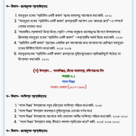
গ- বিভাগ- রচনামূলক প্রশ্নউত্তর:
মাহমুদুল হকের ‘প্রতিদিন একটি রুমাল’ গল্পের ভাববস্তু আলোচনা কর। জাবি. ২০২১
“মাহমুদুল হকের ‘প্রতিদিন একটি রুমাল’ গল্পগ্রন্থটি আক্ষেপ এবং আদরের গল্প।”-এ সম্পর্কে
তোমার মতামত দাও।
‘সমকালীন প্রেক্ষাপটে ভিন্ন ভিন্ন শ্রেণি-পেশার মানুষকে ভালোমন্দের মিশেলে উপস্থাপনের
শিল্পভাষ্য মাহমুদুল হকের ‘প্রতিদিন একটি রুমাল” -মন্তব্যটির যথার্থ বিচার কর। জাবি. ২০১৮
‘প্রতিদিন একটি রুমাল’ গ্রন্থের একাধিক গল্প আলোচনায় করে বাংলাদেশের ছোটগল্পে মাহমুদুল
হকের বিশিষ্টতা নির্দেশ করে। জাবি. ২০১৫ ২০১৯
মাহমুদুলহকের ‘প্রতিদিন একটি রুমাল’ গল্পগ্রন্থে মুক্তিযুদ্ধেরযে প্রতিচ্ছবিফুটে উঠেছে তা
বিশ্লেষণ কর। জাবি. ২০২২
(গ) উপন্যাস→ পতঙ্গপিঞ্জর, চাঁদের অমাবস্যা, দক্ষিণায়নের দিন
অধ্যায় ৩.১
পতঙ্গ পিঞ্জর
শওকত ওসমান (১৯১৭-১৯৯৮)
খ- বিভাগ- সংক্ষিপ্ত প্রশ্নউত্তর:
‘পতঙ্গ পিঞ্জর’ উপন্যাসের গফুর চরিত্রের সংক্ষিপ্ত পরিচয় দাও। জাবি. ২০১৮
‘পতঙ্গ পিঞ্জর’ উপন্যাস অবলম্বনে মুক্তিযুদ্ধের চেতনার বর্ণনা দাও।
‘পতঙ্গ পিঞ্জর’ উপন্যাসের আলোকে কবি মোহাম্মদ আলীর সংক্ষিপ্ত পরিচয় দাও। জাবি. ২০১৬ ২০২০
‘পতঙ্গ পিঞ্জর’ উপন্যাসে কারা, কীভাবে পঙ্গপাল প্রতিরোধ করে? জাবি. ২০১৪ ২০১৯ ২০২২
গ- বিভাগ- রচনামূলক প্রশ্নউত্তর: