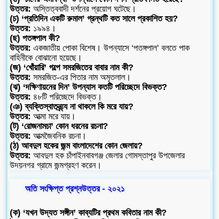
উত্তর:
অস্তিত্ববাদী দর্শনের প্রয়োগ ঘটেছে।
(চ) ‘প্রতিদিন একটি রুমাল’ গ্রন্থটি কত সালে প্রকাশিত হয়?
উত্তর:
১৯৯৪।
(ছ) পতঙ্গপাল কী?
উত্তর:
একজাতীয় পোকা বিশেষ। উপন্যাসে ‘পতঙ্গপাল’ বলতে পাক
বাহিনীকে বোঝানো হয়েছে।
(জ) ‘খোঁয়ারি’ গল্পে সমরজিতের বাবার নাম কী?
উত্তর:
সমরজিত-এর পিতার নাম অমৃতলাল।
(ঝ) ‘দক্ষিণায়নের দিন’ উপন্যাস কতটি পরিচ্ছেদে বিভক্ত?
উত্তর:
৪৮টি পরিচ্ছেদে বিভক্ত।
(ঞ) ব্যক্তিস্বাতন্ত্র্য্য না থাকলে কি মরে যায়?
উত্তর:
আত্মা মরে যায়।
(ট) ‘রোজনামচা’ কোন ধরনের রচনা?
উত্তর:
আত্মজৈবনিক রচনা।
(ঠ) আবদুল হকের জন্ম বাংলাদেশের কোন জেলায়?
উত্তর:
আবদুল হক চাঁপাইনবাবগঞ্জ জেলার গোমস্তাপুর উপজেলার
উদয়নগর গ্রামে জন্মগ্রহণ করেন।
অতি সংক্ষিপ্ত প্রশ্নউত্তর - ২০২১
(ক) ‘যখন উদ্যত সঙ্গীন’ কাব্যটির প্রথম কবিতার নাম কী?