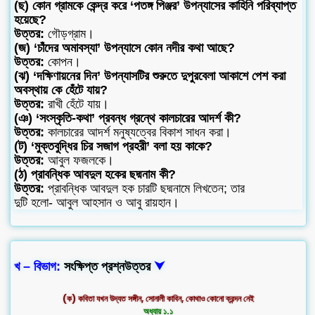
(ছ) কোন গ্রামকে কেন্দ্র করে ‘পতঙ্গ পিঞ্জর’ উপন্যাসের কাহিনি পরিব্যাপ্ত
হয়েছে?
উত্তর:
গৌড়গ্রাম।
(জ) ‘চাঁদের অমাবস্যা’ উপন্যাসে কোন নদীর কথা আছে?
উত্তর:
কোপন।
(ঝ) ‘দক্ষিণায়নের দিন’ উপন্যাসটির শুরুতে দুপুরবেলা আকাশে পেশ করা
অবস্থায় কে হেঁটে যায়?
উত্তর:
রাখী হেঁটে যায়।
(ঞ) ‘সংস্কৃতি-কথা’ প্রবন্ধ গ্রন্থে কালচারের আদর্শ কী?
উত্তর:
কালচারের আদর্শ মনুষ্যত্বের বিকাশ সাধন করা।
(ট) ‘মুক্তবুদ্ধির চির সজাগ প্রহরী’ বলা হয় কাকে?
উত্তর:
আবুল ফজলকে।
(ঠ) প্রাবন্ধিক আবদুল হকের ছদ্মনাম কী?
উত্তর:
প্রাবন্ধিক আবদুল হক চারটি ছদ্মনামে লিখতেন; তার
দুটি হলো- আবুল আহসান ও আবু রায়হান।
খ – বিভাগ:
সংক্ষিপ্ত প্রশ্নউত্তর
⮟
(ক) কবিতা যখন উদ্যত সঙ্গীন, সোনালী কাবিন, কোথাও কোনো ক্রন্দন নেই
অধ্যায় ১.১