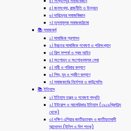
৪। সংখ্যালঘুর সমাজবিজ্ঞান
৫। জনসংখ্যা, রাজনীতি ও উন্নয়ন
৬। দারিদ্র্যের সমাজবিজ্ঞান
৭। তুলনামূলক সমাজকাঠামো
📚 সমাজকর্ম
১। সামাজিক প্রশাসন
২। উচ্চতর সামাজিক গবেষণা ও পরিসংখ্যান
৩। শিল্প সম্পর্ক ও শ্রম আইন
৪। সংশোধন ও সংশোধনমূলক সেবা
৫। নারী ও পরিবার কল্যাণ
৬। শিশু, যুব ও প্রবীণ কল্যাণ
৭। সমাজকর্মের নির্দেশনা ও কাউন্সেলিং
📚 ইতিহাস
১। ইতিহাস তত্ত্ব ও গবেষণা পদ্ধতি
২। ইউরোপ ও আমেরিকার ইতিহাস (১৯১৯খ্রিস্টাব্দ
থেকে)
৩। দক্ষিণ এশিয়ার জাতীয়তাবাদ ও জাতীয়তাবাদী
আন্দোলন (উনিশ ও বিশ শতক)