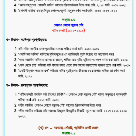
“আল মাহমুদের ‘সোনালী কাবিন’ কাব্যের শিল্পসার্থকতা বিচার কর। ঢাবি. ২০১৫ জাবি. ২০১৯ ২০২১
‘সোনালী কাবিন’ কাব্যে বিধৃত লোকসংস্কৃতি অনুষঙ্গ বর্ণনা কর। জাবি. ২০১৪ ২০১৭ ২০২২
অধ্যায় ১.৩
কোথাও কোনো ক্রন্দন নেই
শহীদ কাদরী (১৯৪২-২০১৬)
খ- বিভাগ- সংক্ষিপ্ত প্রশ্নউত্তর:
কবি শহীদ কাদরীর অসাম্প্রদায়িক মননের পরিচয় দাও। জাবি. ২০১৬ ২০১৯
‘একটি মরা শালিক’ কবিতায় মুক্তিযুদ্ধের যে প্রতিচ্ছবি ফুটে উঠেছে তা আলোচনা কর।
‘আজ সারাদিন’ কবিতার আলোকে বাতাস, শালিক আর বৃষ্টির ভূমিকা সংক্ষেপে বর্ণনা কর। জাবি. ২০২০
‘কেন যেতে চাই’ কবিতায় কবি যাদের কাছে যেতে চান তাদের ব্যস্ততার স্বরূপ তুলে ধর। জাবি. ২০১৮
‘একটি উত্থান পতনের গল্প’ কবিতায় কবির ব্যক্তিগত জীবনের যে ছায়াপাত ঘটেছে তা বর্ণনা কর।
জাবি. ২০২১
গ- বিভাগ- রচনামূলক প্রশ্নউত্তর:
“শহীদ কাদরী নাগরিক কবি হিসেবে বিশিষ্ট।”-‘কোথাও কোন ক্রন্দন নেই’ কাব্য অনুসরণে মম্ভব্যটি
পরীক্ষা কর। ঢাবি. ২০১৪ জাবি. ২০১৬
শহীদ কাদরীর ‘কোথাও কোনো ক্রন্দন নেই’ কাব্যের শিল্পসার্থকতা বিচার কর।
শহীদ কাদরীর কবিতায় তাঁর সময়ের উজ্জ্বল বিস্তৃতির বিষয়টি তুলে ধর। জাবি. ২০১৭ ২০১৯ ২০২০
২০২২
(খ) গল্প → নয়নচারা, খোঁয়ারি, প্রতিদিন একটি রুমাল
অধ্যায় ২.১