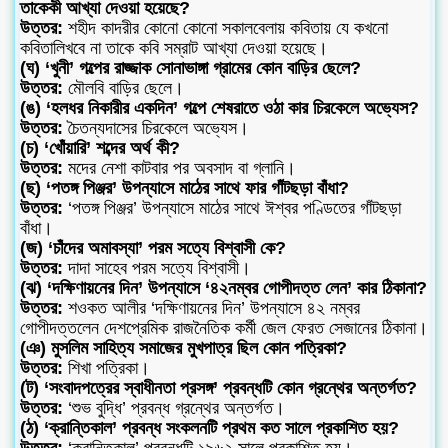
তাকেকী আখ্যা দেওয়া হয়েছে?
উত্তর:
শহীদ কাদরীর কোনো কোনো সকালবেলায় কবিতায় যে কখনো
কবিতালিখবে না তাকে কবি সম্রাট আখ্যা দেওয়া হয়েছে।
(ঘ) ‘খুনী’ গল্পের রাজ্জাক সোনাভাঙ্গা গ্রামের কোন বাড়ির ছেলে?
উত্তর:
মৌলবি বাড়ির ছেলে।
(ঙ) ‘হলধর নিকারীর একদিন’ গল্পে শেষরাতে ওঠা কার চিরকেলে অভ্যেস?
উত্তর:
চৈতন্যদাসের চিরকেলে অভ্যেস।
(চ) ‘খোঁয়ারি’ শব্দের অর্থ কী?
উত্তর:
মদের নেশা কাটবার পর অবসাদ বা গ্লানি।
(ছ) ‘পতঙ্গ পিঞ্জর’ উপন্যাসে মাঠের সাথে ফার গাঁটছড়া বাঁধা?
উত্তর:
‘পতঙ্গ পিঞ্জর’ উপন্যাসে মাঠের সাথে ঈশ্বর পণ্ডিতের গাঁটছড়া
বাঁধা।
(জ) ‘চাঁদের অমাবস্যা’ পরম সত্যে বিশ্বাসী কে?
উত্তর:
দাদা সাহেব পরম সত্যে বিশ্বাসী।
(ঝ) ‘দক্ষিণায়নের দিন’ উপন্যাসে ‘৪২নম্বর গোপীদত্ত লেন’ কার ঠিকানা?
উত্তর:
শওকত আলীর ‘দক্ষিণায়নের দিন’ উপন্যাসে ৪২ নম্বর
গোপীদত্তলেন দেশপ্রেমিক রাজনৈতিক কর্মী জেল ফেরত সেজানের ঠিকানা।
(ঞ) মুসলিম সাহিত্য সমাজের মুখপাত্র ছিল কোন পত্রিকা?
উত্তর:
শিখা পত্রিকা।
(ট) ‘সংবাদপত্রের স্বাধীনতা প্রসঙ্গ’ প্রবন্ধটি কোন গ্রন্থের অন্তর্গত?
উত্তর:
‘শুভ বুদ্ধি’ প্রবন্ধ গ্রন্থের অন্তর্গত।
(ঠ) ‘ক্রান্তিকাল’ প্রবন্ধ সংকলনটি প্রথম কত সালে প্রকাশিত হয়?
উত্তর:
‘ক্রান্তিকাল’ প্রবন্ধটি ১৯৬২ সালে প্রকাশিত হয়।