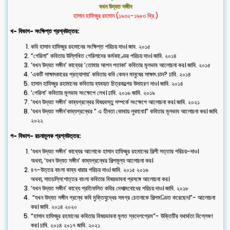
যখন উদ্যত সঙ্গীন
হাসান হাফিজুর রহমান (১৯৩২-১৯৮৩ খ্রি.)
খ- বিভাগ- সংক্ষিপ্ত প্রশ্নউত্তর:
কবি হাসান হাফিজুর রহমানের সংক্ষিপ্ত পরিচয় দাও। জাব. ২০১৫
“গেরিলা” কবিতায় উল্লিখিত গেরিলাদের কর্মকাণ্ডের পরিচয় দাও। জাবি. ২০১৪
‘যখন উদ্যত সঙ্গীন’ কাব্যের ‘তোমার আপন পতাকা’ কবিতার মূলভাব আলোচনা কর। জাবি. ২০১৫
‘একটি সাক্ষাৎকারের প্রত্যাশায়’ কবিতায় কবি কেমন মানুষের সাক্ষাৎ চান? ঢাবি. ২০১৪
হাসান হাফিজুর রহামানের কবিতায় ব্যবহৃত চিত্রকল্পের উদাহরণ দাও। জাবি. ২০১৪
‘গেরিলা’ কবিতায় মূলভাব সংক্ষেপে লেখ। ঢাবি. ২০১৬ জাবি. ২০১৯
‘যখন উদ্যত সঙ্গীন’ কাব্যগ্রন্থের বিষয়বস্তু সম্পর্কে সংক্ষেপে আলোচনা কর। জাবি. ২০২১
‘যখন উদ্যত সঙ্গীন’কাব্যগ্রন্থের ” এ হীনতা কোথায় লুকাবো।” কবিতার মূলভাব আলোচনা কর। জাবি.
২০২২
গ- বিভাগ- রচনামূলক প্রশ্নউত্তর:
‘যখন উদ্যত সঙ্গীন’ কাব্যের আলোকে হাসান হাফিজুর রহমানের শিল্পী সত্তার পরিচয়-দাও।
অথবা, ‘যখন উদ্যত সঙ্গীন’ কাব্যগ্রন্থের শিল্পমূল্য আলোচনা কর।
৪৭-উত্তর বাংলা কাব্য ধারার পরিচয় দাও। জাবি. ২০১৫ ২০১৬
অথবা, সাতচল্লিশোত্তর বাংলা কবিতার বিষয়ভাবনা প্রসঙ্গে আলোচনা কর।
‘যখন উদ্যত সঙ্গীন’ কাব্যে প্রতিফলিত কবির দেশাত্মবোধের পরিচয় দাও। জাবি. ২০১৮
“যখন উদ্যত সঙ্গীন গ্রন্থে কবি মুক্তিযুদ্ধের সমগ্র চেতনাকে শিল্পমণ্ডিত করেছেন।”- আলোচনা
কর। জাবি. ২০১৪ ২০২০
“হাসান হাফিজুর রহমানের কবিতার বিষয়ভাবনা মূলত স্বদেশপ্রেম”- উক্তিটির যথার্থতা বিশ্লেষণ
কর। ঢাবি. ২০১৪ ২০১৭ জাবি. ২০২১