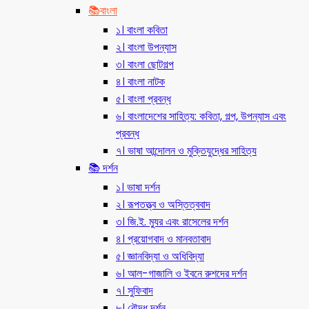
📚বাংলা
১। বাংলা কবিতা
২। বাংলা উপন্যাস
৩। বাংলা ছোটগল্প
৪। বাংলা নাটক
৫। বাংলা প্রবন্ধ
৬। বাংলাদেশের সাহিত্য: কবিতা, গল্প, উপন্যাস এবং
প্রবন্ধ
৭। ভাষা আন্দোলন ও মুক্তিযুদ্ধের সাহিত্য
📚 দর্শন
১। ভাষা দর্শন
২। রূপতত্ত্ব ও অস্তিত্ববাদ
৩। জি.ই. ম্যুর এবং রাসেলের দর্শন
৪। প্রয়োগবাদ ও মানবতাবাদ
৫। জ্ঞানবিদ্যা ও অধিবিদ্যা
৬। আল-গাজালি ও ইবনে রুশদের দর্শন
৭। সুফিবাদ
৮। বৌদ্ধ দর্শন