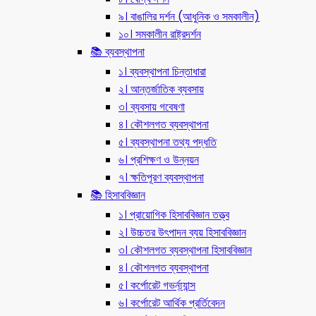
৯। বাঙালির দর্শন (আধুনিক ও সমকালীন)
১০। সমকালীন রাষ্ট্রদর্শন
📚 ব্যবস্থাপনা
১। ব্যবস্থাপনা চিন্তাধারা
২। আন্তর্জাতিক ব্যবসায়
৩। ব্যবসায় গবেষণা
৪। কৌশলগত ব্যবস্থাপনা
৫। ব্যবস্থাপনা তথ্য পদ্ধতি
৬। প্রশিক্ষণ ও উন্নয়ন
৭। ক্ষতিপূরণ ব্যবস্থাপনা
📚 হিসাববিজ্ঞান
১। প্রায়োগিক হিসাববিজ্ঞান তত্ত্ব
২। উচ্চতর উৎপাদন ব্যয় হিসাববিজ্ঞান
৩। কৌশলগত ব্যবস্থাপনা হিসাববিজ্ঞান
৪। কৌশলগত ব্যবস্থাপনা
৫। কর্পোরেট গভর্ন্য্যান্স
৬। কর্পোরেট আর্থিক প্রর্তিবেদন