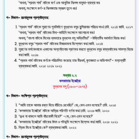
‘অথবা, ‘প্রথম পার্থ’ নাটকে কৰ্ণ এক আধুনিক নিঃসঙ্গ মানুষ।-ব্যাখ্যা কর
অথবা, সংক্ষেপে কর্ণ-র নিঃসঙ্গতার স্বরূপ তুলে ধর।
গ- বিভাগ- রচনামূলক প্রশ্নউত্তর:
‘প্রথম পার্থ’ নাটকে পুরাণের পুননির্মাণে বুদ্ধদেব বসুর মুন্সিয়ানার পরিচয় দাও। ঢাবি. ২০১৪ জাবি. ২০১৭
‘অথবা, ‘প্রথম পার্থ’ নাটকের মিথ-কাহিনি সংক্ষেপে আলোচনা কর।
অথবা, “বাংলা নাটকে মিথের ব্যবহারে বুদ্ধদেব বসু অদ্বিতীয়।” -উক্তিটির যথার্থতা বিচার কর।
বুদ্ধদেব বসুর ‘প্রথম পার্থ’ নাটকের বিষয়ভাবনা বিশ্লেষণ কর। জাবি. ২০১৪
পুরাণের মর্মবেদনাকে একালের অন্তর্যাতনায় প্রাণময় করতে বুদ্ধদেব বসুর কাব্যনাটকের সাফল্য বিচার
কর। জাবি. ২০১৬
“প্রথম পার্থ নাটকের কর্ণকে পরিচালিত করেছে তার বীরধর্ম, কৃতজ্ঞতা ও অভিশাপ।”- মন্তব্যটি
ব্যাখ্যাকর। জাবি. ২০১৫ ২০১৯ ২০২১
অধ্যায় ২.২
কলকাতার ইলেক্ট্রা
বুদ্ধদেব বসু (১৯০৮-১৯৭৪)
খ- বিভাগ- সংক্ষিপ্ত প্রশ্নউত্তর:
“আমি তাকে আমার রক্ত দিয়ে বাঁচিয়ে রেখেছি।” কে, কেন এমন বলেছে? ঢাবি. ২০১৫
‘কলকাতার ইলেক্ট্রা’ নাটকে অদ্রির পরিণতি বর্ণনা কর। ঢাবি. ২০১৬ জাবি. ২০২০
‘দুঃখ না থাকলে আমি বাঁচবোকী নিয়ে?’ -কে, কেন এমন বলেছে?
‘কলকাতার ইলেক্ট্রা’ নাটকের উৎস ও পটভূমি সংক্ষেপে উল্লেখ কর। জাবি. ২০১৮ ২০২১
গ্রিক মিথে ইলেক্ট্রা কে? ব্যাখ্যাকর। জাবি. ২০২২
গ- বিভাগ- রচনামূলক প্রশ্নউত্তর: