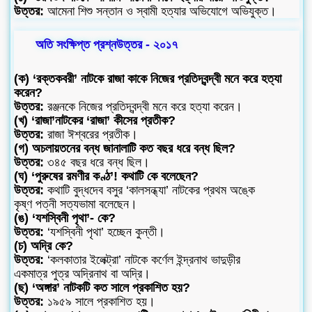
উত্তর:
আমেনা শিশু সন্তান ও স্বামী হত্যার অভিযোগে অভিযুক্ত।
অতি সংক্ষিপ্ত প্রশ্নউত্তর - ২০১৭
(ক) ‘রক্তকবরী’ নাটকে রাজা কাকে নিজের প্রতিদ্বন্দ্বী মনে করে হত্যা
করেন?
উত্তর:
রঞ্জনকে নিজের প্রতিদ্বন্দ্বী মনে করে হত্যা করেন।
(খ) ‘রাজা’নাটকের ‘রাজা’ কীসের প্রতীক?
উত্তর:
রাজা ঈশ্বরের প্রতীক।
(গ) অচলায়তনের বন্ধ জানালাটি কত বছর ধরে বন্ধ ছিল?
উত্তর:
৩৪৫ বছর ধরে বন্ধ ছিল।
(ঘ) ‘পুরুষের রমণীর কণ্ঠ’! কথাটি কে বলেছেন?
উত্তর:
কথাটি বুদ্ধদেব বসুর ‘কালসন্ধ্যা’ নাটকের প্রথম অঙ্কে
কৃষ্ণ পত্নী সত্যভামা বলেছেন।
(ঙ) ‘যশস্বিনী পৃথা’- কে?
উত্তর:
‘যশস্বিনী পৃথা’ হচ্ছেন কুন্তী।
(চ) অদ্রি কে?
উত্তর:
‘কলকাতার ইলেক্ট্রা’ নাটকে কর্ণেল ইন্দ্রনাথ ভাদুড়ীর
একমাত্র পুত্র অদ্রিনাথ বা অদ্রি।
(ছ) ‘অঙ্গার’ নাটকটি কত সালে প্রকাশিত হয়?
উত্তর:
১৯৫৯ সালে প্রকাশিত হয়।