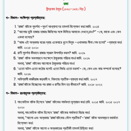
রাজা
বীন্দ্রনাথ ঠাকুর (১৮৬১-১৯৪১ খ্রি.)
খ- বিভাগ- সংক্ষিপ্ত প্রশ্নউত্তর:
‘রাজা’ নাটকে সুদর্শনা -সুবর্ণ আখ্যাগণের তাৎপর্য বিশ্লেষণ কর। জাবি. ২০১৪
“আলোয় তুমি হাজার হাজার জিনিসের সঙ্গে মিলিয়ে আমাকে দেখতে,চাও?” -কে, কাকে এবং কেন
একথা বলেছে?
“আজ এই অন্ধকার ঘরের দ্বার একেবারে খুলে দিলুম -এখানকার লীলা শেষ হলো।” -ব্যাখ্যা কর।
জাবি. ২০১৫ ২০২০
রাণী সুদর্শনা কীভাবে রাজার স্বরূপ উপলব্ধি করল? জাবি. ২০১৯
‘রাজা’ নাটক অবলম্বনে সংক্ষেপে ঠাকুরদার পরিচয় দাও। জাবি. ২০১৯
অথবা, ‘রাজা’ নাটকের আলোকে ঠাকুরদার পরিচয় দাও।
‘এতো অটল এতো কঠোর বলেই এতো নির্ভর এতো ভরসা’- কে, কেন এবং কার সম্পর্কে বলেছে?
জাবি. ২০১৬
অবিশ্বাসী কাঞ্চীরাজ জড়বাদী দ. নিকতার প্রতীক-ব্যাখ্যা কর। জাবি. ২০১৭
‘রাজা’নাটকে বিচ্ছেদের পর রাজা ও রাণীর মিল হয় কীভাবে? জাবি. ২০১৮ ২০২২
গ- বিভাগ- রচনামূলক প্রশ্নউত্তর:
সাংকেতিক নাটক হিসেবে ‘রাজা’ নাটকের সার্থকতা মূল্যায়ন কর। ঢাবি. ২০১৫ জাবি. ২০১৫ ২০১৭
২০২০
অথবা, সাংকেতিক নাটক হিসেবে ‘রাজা’ নাটকের সার্থকতা বিচার কর।
অথবা, “আলো এবং অন্ধকার ‘রাজা’নাটকের মৌল প্রতীক।”-‘রাজা’ নাটক অবলম্বনে যথার্থতা
বিশ্লেষণ কর।
অথবা, ‘রাজা’ নাটকে আলো ও অন্ধকারের প্রতীকী তাৎপর্য চিহ্নিত কর।