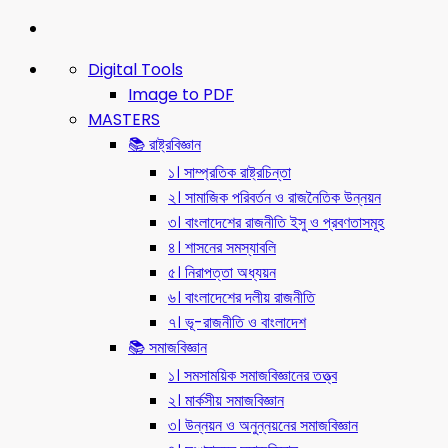
Digital Tools
Image to PDF
MASTERS
📚 রাষ্ট্রবিজ্ঞান
১। সাম্প্রতিক রাষ্ট্রচিন্তা
২। সামাজিক পরিবর্তন ও রাজনৈতিক উন্নয়ন
৩। বাংলাদেশের রাজনীতি ইসু ও প্রবণতাসমূহ
৪। শাসনের সমস্যাবলি
৫। নিরাপত্তা অধ্যয়ন
৬। বাংলাদেশের দলীয় রাজনীতি
৭। ভূ-রাজনীতি ও বাংলাদেশ
📚 সমাজবিজ্ঞান
১। সমসাময়িক সমাজবিজ্ঞানের তত্ত্ব
২। মার্কসীয় সমাজবিজ্ঞান
৩। উন্নয়ন ও অনুন্নয়নের সমাজবিজ্ঞান