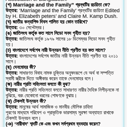
(গ) Marriage and the Family” গ্রন্থটির রচয়িতা কে?
উত্তর:
‘Marriage and the Family’ গ্রন্থটির রচয়িতা Edited
by H. Elizabeth peters’ and Claire M. Kamp Dush.
(ঘ) জাতীয় কন্যাশিশু দিবস পালিত হয় কোন তারিখে?
উত্তর:
৩০ সেপ্টেম্বর।
(ঙ) জাতিসংঘ কর্তৃক কত সালে সিডো সনদ গৃহীত হয়?
উত্তর:
জাতিসংঘ কর্তৃক ১৯৭৯ সালের ১৮ ডিসেম্বর সিডো সনদ গৃহীত
হয়।
(চ) বাংলাদেশে সর্বশেষ নারী উন্নয়ন নীতি প্রণীত হয় কত সালে?
উত্তর:
বাংলাদেশের সর্বশেষ জাতীয় নারী উন্নয়ন নীতি প্রণীত হয় ২০১১
সালে।
(ছ) দেনমোহর কী?
উত্তর:
সাধারণত বিবাহ নামক চুক্তির অনুষদরূপে যে অর্থ বা সম্পত্তি
স্বামী স্ত্রীকে দিতে অঙ্গীকার করেন তাকে দেনমোহর বলে।
(জ) নারীর প্রতি সহিংসতা বলতে কী বুঝ?
উত্তর:
নারীর প্রতি সহিংসতা বলতে সাধারণত নারীর দৈহিক নিপীড়নকে না
বুঝিয়ে, বরং যেকোনো ধরনের শোষণকে বুঝায়।
(ঝ) টেকসই উন্নয়ন কী?
উত্তর:
মানুষের আর্থ সামাজিক ও মানবীয় মৌলিক চাহিদা
পূরণের মাধ্যমে পরিবেশ ও প্রাকৃতিক ভারসাম্য সুরক্ষা অব্যাহত রাখাকে
টেকসই উন্নয়ন বলে।
(ঞ) ‘নারীবাদ’ শব্দটি কে এবং কখন সর্বপ্রথম ব্যবহার করেন?