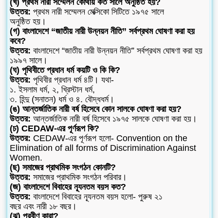
(খ) প্রথম নারী সম্মেলন কোথায় কত সালে অনুষ্ঠিত হয়?
উত্তর:
প্রথম নারী সম্মেলন মেক্সিকো সিটিতে ১৯৭৫ সালে
অনুষ্ঠিত হয়।
(গ) বাংলাদেশে “জাতীয় নারী উন্নয়ন নীতি” সর্বপ্রথম ঘোষণা করা হয়
কবে?
উত্তর:
বাংলাদেশে “জাতীয় নারী উন্নয়ন নীতি” সর্বপ্রথম ঘোষণা করা হয়
১৯৯৭ সালে।
(ঘ) পৃথিবীতে প্রধান ধর্ম কয়টি ও কি কি?
উত্তর:
পৃথিবীর প্রধান ধর্ম ৪টি। যথা-
১. ইসলাম ধর্ম, ২, খ্রিস্টান ধর্ম,
৩. হিন্দু (সনাতন) ধর্ম ও ৪. বৌদ্ধধর্ম।
(ঙ) আন্তর্জাতিক নারী বর্ষ হিসেবে কোন সালকে ঘোষণা করা হয়?
উত্তর:
আন্তর্জাতিক নারী বর্ষ হিসেবে ১৯৭৫ সালকে ঘোষণা করা হয়।
(চ) CEDAW-এর পূর্ণরূপ কি?
উত্তর:
CEDAW-এর পূর্ণরূপ হলো- Convention on the
Elimination of all forms of Discrimination Against
Women.
(ছ) সমাজের প্রাথমিক সংগঠন কোনটি?
উত্তর:
সমাজের প্রাথমিক সংগঠন পরিবার।
(জ) বাংলাদেশে বিবাহের ন্যূনতম বয়স কত?
উত্তর:
বাংলাদেশে বিবাহের ন্যূনতম বয়স হলো- পুরুষ ২১
বছর এবং নারী ১৮ বছর।
(ঝ) প্রবীণ কারা?