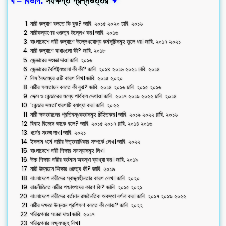
খ – বিভাগ:
সংক্ষিপ্ত প্রশ্নউত্তর
⮟
নারী কল্যাণ বলতে কি বুঝ? জাবি. ২০১৫ ২০২০ ঢাবি. ২০১৬
নারীকল্যাণের গুরুত্ব উল্লেখ কর। জাবি. ২০১৬
বাংলাদেশে নারী কল্যাণে উল্লেখযোগ্য কর্মসূচিসমূহ তুলে ধর। জাবি. ২০১৭ ২০২১
নারী কল্যাণে বাধাগুলো কী? জাবি. ২০১৮
জেন্ডারের সংজ্ঞা দাও। জাবি. ২০১৬
জেন্ডারের বৈশিষ্ট্যগুলো কী কী? জাবি. ২০১৪ ২০১৬ ২০২১ ঢাবি. ২০১৪
লিঙ্গ বৈষম্যের ৫টি কারণ লিখ। জাবি. ২০১৫ ২০২০
নারীর ক্ষমতায়ন বলতে কী বুঝ? জাবি. ২০১৪ ২০১৬ ঢাবি. ২০১৫ ২০১৬
সেক্স ও জেন্ডারের মধ্যে পার্থক্য দেখাও। জাবি. ২০১৭ ২০১৯ ২০২২ ঢাবি. ২০১৪
‘জেন্ডার সমতা’ধারণাটি ব্যাখ্যা কর। জাবি. ২০২২
নারী ক্ষমতায়নের প্রতিবন্ধকতাসমূহ চিহিতকর। জাবি. ২০১৯ ২০২২ ঢাবি. ২০১৬
বিবাহ বিচ্ছেদ কাকে বলে? জাবি. ২০১৫ ২০১৭ ঢাবি. ২০১৪ ২০১৬
ধর্মের সংজ্ঞা দাও। জাবি. ২০২১
ইসলাম ধর্মে নারীর উত্তরাধিকার সম্পর্কে লেখ। জাবি. ২০২২
বাংলাদেশে নারী শিক্ষার সমস্যাসমূহ লিখ।
উচ্চ শিক্ষায় নারীর বর্তমান অবস্থা ব্যাখ্যা কর। জাবি. ২০১৯
নারী উন্নয়নে শিক্ষার গুরুত্ব কী? জাবি. ২০১৯
বাংলাদেশে নারীদের স্বাস্থ্যহীনতার কারণ লেখ। জাবি. ২০২০
রাজনীতিতে নারীর পশ্চাৎপদের কারণ কি? জাবি. ২০১৫ ২০২১
বাংলাদেশে নারীদের বর্তমান রাজনৈতিক অবস্থা বর্ণনা কর। জাবি. ২০১৭ ২০১৯ ২০২২
নারীর দক্ষতা উন্নয়ন প্রশিক্ষণ বলতে কী বোঝ? জাবি. ২০২২
পরিকল্পনার সংজ্ঞা দাও। জাবি. ২০১৭
পরিকল্পনার লক্ষ্যসমূহ লিখ।