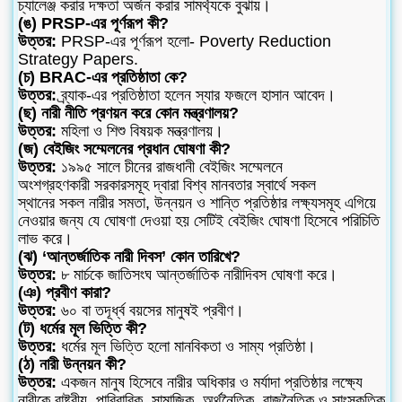
চ্যালেঞ্জ করার দক্ষতা অর্জন করার সামর্থ্যকে বুঝায়।
(ঙ) PRSP-এর পূর্ণরূপ কী?
উত্তর:
PRSP-এর পূর্ণরূপ হলো- Poverty Reduction
Strategy Papers.
(চ) BRAC-এর প্রতিষ্ঠাতা কে?
উত্তর:
ব্র্যাক-এর প্রতিষ্ঠাতা হলেন স্যার ফজলে হাসান আবেদ।
(ছ) নারী নীতি প্রণয়ন করে কোন মন্ত্রণালয়?
উত্তর:
মহিলা ও শিশু বিষয়ক মন্ত্রণালয়।
(জ) বেইজিং সম্মেলনের প্রধান ঘোষণা কী?
উত্তর:
১৯৯৫ সালে চীনের রাজধানী বেইজিং সম্মেলনে
অংশগ্রহণকারী সরকারসমূহ দ্বারা বিশ্ব মানবতার স্বার্থে সকল
স্থানের সকল নারীর সমতা, উন্নয়ন ও শান্তি প্রতিষ্ঠার লক্ষ্যসমূহ এগিয়ে
নেওয়ার জন্য যে ঘোষণা দেওয়া হয় সেটিই বেইজিং ঘোষণা হিসেবে পরিচিতি
লাভ করে।
(ঝ) ‘আন্তর্জাতিক নারী দিবস’ কোন তারিখে?
উত্তর:
৮ মার্চকে জাতিসংঘ আন্তর্জাতিক নারীদিবস ঘোষণা করে।
(ঞ) প্রবীণ কারা?
উত্তর:
৬০ বা তদূর্ধ্ব বয়সের মানুষই প্রবীণ।
(ট) ধর্মের মূল ভিত্তি কী?
উত্তর:
ধর্মের মূল ভিত্তি হলো মানবিকতা ও সাম্য প্রতিষ্ঠা।
(ঠ) নারী উন্নয়ন কী?
উত্তর:
একজন মানুষ হিসেবে নারীর অধিকার ও মর্যাদা প্রতিষ্ঠার লক্ষ্যে
নারীকে রাষ্ট্রীয়, পারিবারিক, সামাজিক, অর্থনৈতিক, রাজনৈতিক ও সাংস্কৃতিক