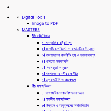
Digital Tools
Image to PDF
MASTERS
📚 রাষ্ট্রবিজ্ঞান
১। সাম্প্রতিক রাষ্ট্রচিন্তা
২। সামাজিক পরিবর্তন ও রাজনৈতিক উন্নয়ন
৩। বাংলাদেশের রাজনীতি ইসু ও প্রবণতাসমূহ
৪। শাসনের সমস্যাবলি
৫। নিরাপত্তা অধ্যয়ন
৬। বাংলাদেশের দলীয় রাজনীতি
৭। ভূ-রাজনীতি ও বাংলাদেশ
📚 সমাজবিজ্ঞান
১। সমসাময়িক সমাজবিজ্ঞানের তত্ত্ব
২। মার্কসীয় সমাজবিজ্ঞান
৩। উন্নয়ন ও অনুন্নয়নের সমাজবিজ্ঞান