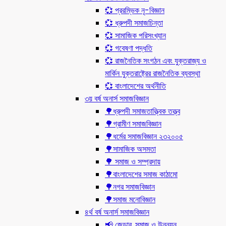
💞 প্ররম্ভিক নৃ-বিজ্ঞান
💞 ধ্রুপদী সমাজচিন্তা
💞 সামাজিক পরিসংখ্যান
💞 গবেষণা পদ্ধতি
💞 রাজনৈতিক সংগঠন এবং যুক্তরাজ্য ও
মার্কিন যুক্তরাষ্ট্রের রাজনৈতিক ব্যবস্থা
💞 বাংলাদেশের অর্থনীতি
৩য় বর্ষ অনার্স সমাজবিজ্ঞান
🌳ধ্রুপদী সমাজতাত্ত্বিক তত্ত্ব
🌳গ্রামীণ সমাজবিজ্ঞান
🌳ধর্মের সমাজবিজ্ঞান ২৩২০০৫
🌳সামাজিক অসমতা
🌳 সমাজ ও সম্প্রদায়
🌳বাংলাদেশের সমাজ কাঠামো
🌳নগর সমাজবিজ্ঞান
🌳সমাজ মনোবিজ্ঞান
৪র্থ বর্ষ অনার্স সমাজবিজ্ঞান
📢 জেন্ডার, সমাজ ও উন্নয়ন