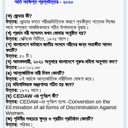
অতি সংক্ষিপ্ত প্রশ্নউত্তর - ২০২০
(ক) জেন্ডার কী?
উত্তর:
জেন্ডার বলতে শরীররভিত্তিক কারণে পৃথকীকৃত পত্যেক লিঙ্গের
সাথে সম্পৃক্ত সামাজিকভাবে গঠিত উপাদানকে বুঝায়।
(খ) প্রথম নরী সম্মেলন কখন কোথায় অনুষ্ঠিত হয়?
উত্তর:
মেক্সিকো সিটিতে, ১৯৭৫ সালে।
(গ) বাংলাদেশে বর্তমানে জাতীয় সংসদে নরীদের জন্য সংরক্ষীত আসন
কতটি?
উত্তর:
৫০ টি।
(ঘ) আদমশুমারী, ২০২১ অনুসারে বাংলাদেশে পুরুষ-মহিলা অনুপাত কত?
উত্তর
:১০০:১০১.৬৮
(ঙ) আন্তর্জাতিক নারী দিবস কোনটি?
উত্তর:
৮ই মার্চকে আন্তর্জাতিক নারীদিবস ঘোষণা করে।
(চ) মহিলাবিষয়ক মন্ত্রণালয় গঠিত হয় কবে?
উত্তর:
১৯৭২ সালে।
(ছ) CEDAW এর পূর্ণরূপ কী?
উত্তর:
CEDAW-এর পূর্ণরূপ হলো- Convention on the
Eli:mination of ail forms of Discrimination Against
Women.
(জ) পৃথিবীর সবচেয়ে ক্ষুদ্র ও প্রাচীন প্রতিষ্ঠান কোনটি?
উত্তর:
পরিবার।