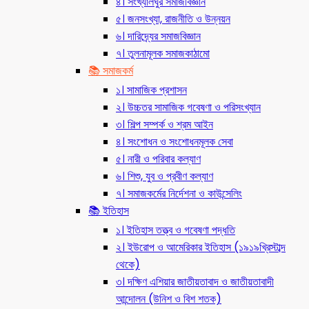
৪। সংখ্যালঘুর সমাজবিজ্ঞান
৫। জনসংখ্যা, রাজনীতি ও উন্নয়ন
৬। দারিদ্র্যের সমাজবিজ্ঞান
৭। তুলনামূলক সমাজকাঠামো
📚 সমাজকর্ম
১। সামাজিক প্রশাসন
২। উচ্চতর সামাজিক গবেষণা ও পরিসংখ্যান
৩। শিল্প সম্পর্ক ও শ্রম আইন
৪। সংশোধন ও সংশোধনমূলক সেবা
৫। নারী ও পরিবার কল্যাণ
৬। শিশু, যুব ও প্রবীণ কল্যাণ
৭। সমাজকর্মের নির্দেশনা ও কাউন্সেলিং
📚 ইতিহাস
১। ইতিহাস তত্ত্ব ও গবেষণা পদ্ধতি
২। ইউরোপ ও আমেরিকার ইতিহাস (১৯১৯খ্রিস্টাব্দ
থেকে)
৩। দক্ষিণ এশিয়ার জাতীয়তাবাদ ও জাতীয়তাবাদী
আন্দোলন (উনিশ ও বিশ শতক)