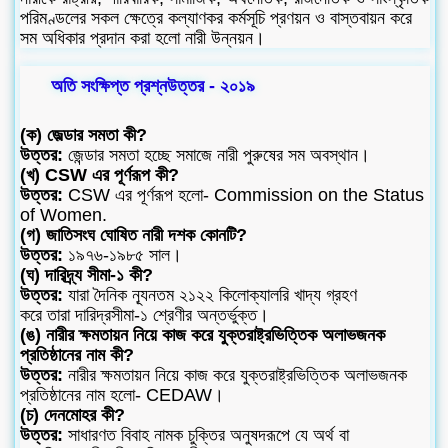
পরিমণ্ডলের সকল ক্ষেত্রে কল্যাণকর কর্মসূচি প্রণয়ন ও বাস্তবায়ন করে
সম অধিকার প্রদান করা হলো নারী উন্নয়ন।
অতি সংক্ষিপ্ত প্রশ্নউত্তর - ২০১৯
(ক) জেল্ডার সমতা কী?
উত্তর:
জেন্ডার সমতা হচ্ছে সমাজে নারী পুরুষের সম অবস্থান।
(খ) CSW এর পূর্ণরূপ কী?
উত্তর:
CSW এর পূর্ণরূপ হলো- Commission on the Status
of Women.
(গ) জাতিসংঘ ঘোষিত নারী দশক কোনটি?
উত্তর:
১৯৭৬-১৯৮৫ সাল।
(ঘ) দারিদ্র্য সীমা-১ কী?
উত্তর:
যারা দৈনিক ন্যূনতম ২১২২ কিলোক্যালরি খাদ্য গ্রহণ
করে তারা দারিদ্রসীমা-১ শ্রেণীর অন্তর্ভুক্ত।
(ঙ) নারীর ক্ষমতায়ন নিয়ে কাজ করে যুক্তরাষ্ট্রভিত্তিক অলাভজনক
প্রতিষ্ঠানের নাম কী?
উত্তর:
নারীর ক্ষমতায়ন নিয়ে কাজ করে যুক্তরাষ্ট্রভিত্তিক অলাভজনক
প্রতিষ্ঠানের নাম হলো- CEDAW।
(চ) দেনমোহর কী?
উত্তর:
সাধারণত বিবাহ নামক চুক্তির অনুষদরূপে যে অর্থ বা