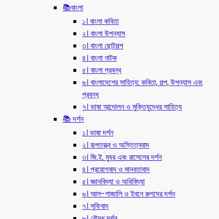
📚বাংলা
১। বাংলা কবিতা
২। বাংলা উপন্যাস
৩। বাংলা ছোটগল্প
৪। বাংলা নাটক
৫। বাংলা প্রবন্ধ
৬। বাংলাদেশের সাহিত্য: কবিতা, গল্প, উপন্যাস এবং
প্রবন্ধ
৭। ভাষা আন্দোলন ও মুক্তিযুদ্ধের সাহিত্য
📚 দর্শন
১। ভাষা দর্শন
২। রূপতত্ত্ব ও অস্তিত্ববাদ
৩। জি.ই. ম্যুর এবং রাসেলের দর্শন
৪। প্রয়োগবাদ ও মানবতাবাদ
৫। জ্ঞানবিদ্যা ও অধিবিদ্যা
৬। আল-গাজালি ও ইবনে রুশদের দর্শন
৭। সুফিবাদ
৮। বৌদ্ধ দর্শন