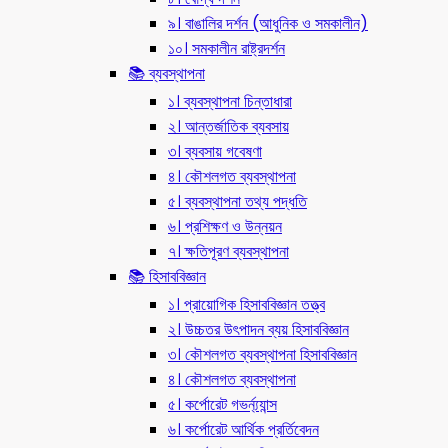
৯। বাঙালির দর্শন (আধুনিক ও সমকালীন)
১০। সমকালীন রাষ্ট্রদর্শন
📚 ব্যবস্থাপনা
১। ব্যবস্থাপনা চিন্তাধারা
২। আন্তর্জাতিক ব্যবসায়
৩। ব্যবসায় গবেষণা
৪। কৌশলগত ব্যবস্থাপনা
৫। ব্যবস্থাপনা তথ্য পদ্ধতি
৬। প্রশিক্ষণ ও উন্নয়ন
৭। ক্ষতিপূরণ ব্যবস্থাপনা
📚 হিসাববিজ্ঞান
১। প্রায়োগিক হিসাববিজ্ঞান তত্ত্ব
২। উচ্চতর উৎপাদন ব্যয় হিসাববিজ্ঞান
৩। কৌশলগত ব্যবস্থাপনা হিসাববিজ্ঞান
৪। কৌশলগত ব্যবস্থাপনা
৫। কর্পোরেট গভর্ন্য্যান্স
৬। কর্পোরেট আর্থিক প্রর্তিবেদন