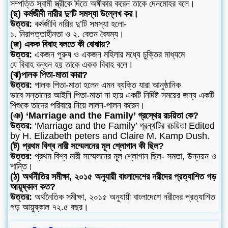
সম্পত্তি স্বামী স্ত্রীকে দিতে অঙ্গীকার করেন তাকে দেনমোহর বলে।
(ছ) কর্মজীবী নারীর দু’টি সমস্যা উল্লেখ কর।
উত্তর:
কর্মজীবি নারীর দু’টি সমস্যা হলো-
১. নিরাপত্তাহীনতা ও ২. বেতন বৈষম্য।
(জ) একক বিবাহ বলতে কী বোঝায়?
উত্তর:
একজন পুরুষ ও একজন মহিলার মধ্যে চুক্তির মাধ্যমে
যে বিবাহ বন্ধন হয় তাকে একক বিবাহ বলে।
(ঝ)পালক পিতা-মাতা কারা?
উত্তর:
পালক পিতা-মাতা হলেন এমন ব্যক্তি যারা আনুষ্ঠানিক
ভাবে সন্তানের আইনি পিতা-মাতা না হয়ে একটি নির্দিষ্ট সময়ের জন্য একটি
শিশুকে তাদের পরিবারে নিয়ে লালন-পালন করেন।
(ঞ) ‘Marriage and the Family’ গ্রস্থের রচয়িতা কে?
উত্তর:
‘Marriage and the Family’ গ্রন্থটির রচয়িতা Edited
by H. Elizabeth peters and Claire M. Kamp Dush.
(ট) প্রথম বিশ্ব নারী সম্মেলনের মূল শ্লোগান কী ছিল?
উত্তর:
প্রথম বিশ্ব নারী সম্মেলনের মূল শ্লোগান ছিল- সমতা, উন্নয়ন ও
শান্তি।
(ঠ) অর্থনীতির সমীক্ষা, ২০১৫ অনুযায়ী বাংলাদেশের নরীদের প্রত্যাশিত গড়
আয়ূষ্কাল কত?
উত্তর:
অর্থনৈতিক সমীক্ষা, ২০১৫ অনুযায়ী বাংলাদেশে নরীদের প্রত্যাশিত
গড় আয়ুষ্কাল ৭২.৫ বছর।