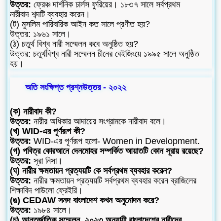
উত্তর:
ফ্রেঞ্চ দার্শনিক চার্লস ফুরিয়ের। ১৮৩৭ সালে সর্বপ্রথম
নারীবাদ শব্দটি ব্যবহার করেন।
(ট) মুসলিম পারিবারিক আইন কত সালে প্রণীত হয়?
উত্তর: ১৯৬১ সালে।
(ঠ) চতুর্থ বিশ্ব নারী সম্মেলন কবে অনুষ্ঠিত হয়?
উত্তর: চতুর্থবিশ্ব নারী সম্মেলন চীনের বেইজিংয়ে ১৯৯৫ সালে অনুষ্ঠিত
হয়।
অতি সংক্ষিপ্ত প্রশ্নউত্তর - ২০২২
(ক) নারীবাদ কী?
উত্তর:
নারীর অধিকার আদায়ের সংগ্রামকে নারীবাদ বলে।
(খ) WID-এর পূর্ণরূপ কী?
উত্তর:
WID-এর পূর্ণরূপ হলো- Women in Development.
(গ) পবিত্র কোরআনে দেনমোহর সম্পর্কিত আয়াতটি কোন সূরায় রয়েছে?
উত্তর:
সূরা নিসা।
(ঘ) নারীর ক্ষমতায়ন প্রত্যয়টি কে সর্বপ্রথম ব্যবহার করেন?
উত্তর:
নারীর ক্ষমতায়ন প্রত্যয়টি সর্বপ্রথম ব্যবহার করেন ব্রাজিলের
শিক্ষাবিদ পাউলো ফ্রেইরি।
(ঙ) CEDAW সনদ বাংলাদেশ কখন অনুমোদন করে?
উত্তর:
১৯৮৪ সালে।
(চ) আন্তর্জাতিক সম্মেলন, ২০২৩ অনুযায়ী বাংলাদেশের নারীদের