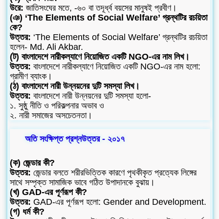
উরে:
জাতিসংঘের মতে, -৬০ বা তদূর্ধ্ব বয়সের মানুষই প্রবীণ।
(ঞ) ‘The Elements of Social Welfare’ গ্রন্থটির রচয়িতা
কে?
উত্তর:
‘The Elements of Social Welfare’ গ্রন্থটির রচয়িতা
হলেন- Md. Ali Akbar.
(ট) বাংলাদেশে নারীকল্যাণে নিয়োজিত একটি NGO-এর নাম লিখ।
উত্তর:
বাংলাদেশে নারীকল্যাণে নিয়োজিত একটি NGO-এর নাম হলো:
গ্রামীণ ব্যাংক।
(ঠ) বাংলাদেশে নারী উন্নয়নের দুটি সমস্যা লিখ।
উত্তর:
বাংলাদেশে নারী উন্নয়নের দুটি সমস্যা হলো-
১. সুষ্ঠু নীতি ও পরিকল্পনার অভাব ও
২. নারী সমাজের অসচেতনতা।
অতি সংক্ষিপ্ত প্রশ্নউত্তর - ২০১৭
(ক) জেন্ডার কী?
উত্তর:
জেন্ডার বলতে শরীরভিত্তিক কারণে পৃথকীকৃত প্রত্যেক লিঙ্গের
সাথে সম্পৃক্ত সামাজিক ভাবে গঠিত উপাদানকে বুঝায়।
(খ) GAD-এর পূর্ণরূপ কী?
উত্তর:
GAD-এর পূর্ণরূপ হলো: Gender and Development.
(গ) ধর্ম কী?