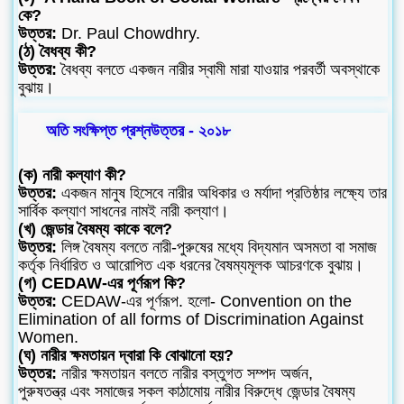
কে?
উত্তর:
Dr. Paul Chowdhry.
(ঠ) বৈধব্য কী?
উত্তর:
বৈধব্য বলতে একজন নারীর স্বামী মারা যাওয়ার পরবর্তী অবস্থাকে
বুঝায়।
অতি সংক্ষিপ্ত প্রশ্নউত্তর - ২০১৮
(ক) নারী কল্যাণ কী?
উত্তর:
একজন মানুষ হিসেবে নারীর অধিকার ও মর্যাদা প্রতিষ্ঠার লক্ষ্যে তার
সার্বিক কল্যাণ সাধনের নামই নারী কল্যাণ।
(খ) জেন্ডার বৈষম্য কাকে বলে?
উত্তর:
লিঙ্গ বৈষম্য বলতে নারী-পুরুষের মধ্যে বিদ্যমান অসমতা বা সমাজ
কর্তৃক নির্ধারিত ও আরোপিত এক ধরনের বৈষম্যমূলক আচরণকে বুঝায়।
(গ) CEDAW-এর পূর্ণরূপ কি?
উত্তর:
CEDAW-এর পূর্ণরূপ. হলো- Convention on the
Elimination of all forms of Discrimination Against
Women.
(ঘ) নারীর ক্ষমতায়ন দ্বারা কি বোঝানো হয়?
উত্তর:
নারীর ক্ষমতায়ন বলতে নারীর বস্তুগত সম্পদ অর্জন,
পুরুষতন্ত্র এবং সমাজের সকল কাঠামোয় নারীর বিরুদ্ধে জেন্ডার বৈষম্য