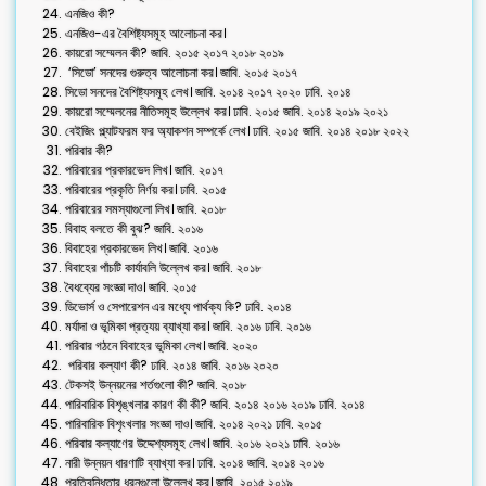
এনজিও কী?
এনজিও-এর বৈশিষ্ট্যসমূহ আলোচনা কর।
কায়রো সম্মেলন কী? জাবি. ২০১৫ ২০১৭ ২০১৮ ২০১৯
‘সিডো’ সনদের গুরুত্ব আলোচনা কর। জাবি. ২০১৫ ২০১৭
সিডো সনদের বৈশিষ্ট্যসমূহ লেখ। জাবি. ২০১৪ ২০১৭ ২০২০ ঢাবি. ২০১৪
কায়রো সম্মেলনের নীতিসমূহ উল্লেখ কর। ঢাবি. ২০১৫ জাবি. ২০১৪ ২০১৯ ২০২১
বেইজিং প্ল্যাটফরম ফর অ্যাকশন সম্পর্কে লেখ। ঢাবি. ২০১৫ জাবি. ২০১৪ ২০১৮ ২০২২
পরিবার কী?
পরিবারের প্রকারভেদ লিখ। জাবি. ২০১৭
পরিবারের প্রকৃতি নির্ণয় কর। ঢাবি. ২০১৫
পরিবারের সমস্যাগুলো লিখ। জাবি. ২০১৮
বিবাহ বলতে কী বুঝ? জাবি. ২০১৬
বিবাহের প্রকারভেদ লিখ। জাবি. ২০১৬
বিবাহের পাঁচটি কার্যাবলি উল্লেখ কর। জাবি. ২০১৮
বৈধব্যের সংজ্ঞা দাও। জাবি. ২০১৫
ডিভোর্স ও সেপারেশন এর মধ্যে পার্থক্য কি? ঢাবি. ২০১৪
মর্যাদা ও ভূমিকা প্রত্যয় ব্যাখ্যা কর। জাবি. ২০১৬ ঢাবি. ২০১৬
পরিবার গঠনে বিবাহের ভূমিকা লেখ। জাবি. ২০২০
পরিবার কল্যাণ কী? ঢাবি. ২০১৪ জাবি. ২০১৬ ২০২০
টেকসই উন্নয়নের শর্তগুলো কী? জাবি. ২০১৮
পারিবারিক বিশৃঙ্খলার কারণ কী কী? জাবি. ২০১৪ ২০১৬ ২০১৯ ঢাবি. ২০১৪
পারিবারিক বিশৃংখলার সংজ্ঞা দাও। জাবি. ২০১৪ ২০২১ ঢাবি. ২০১৫
পরিবার কল্যাণের উদ্দেশ্যসমূহ লেখ। জাবি. ২০১৬ ২০২১ ঢাবি. ২০১৬
নারী উন্নয়ন ধারণাটি ব্যাখ্যা কর। ঢাবি. ২০১৪ জাবি. ২০১৪ ২০১৬
প্রতিবন্ধিতার ধরনগুলো উল্লেখ কর। জাবি. ২০১৫ ২০১৯