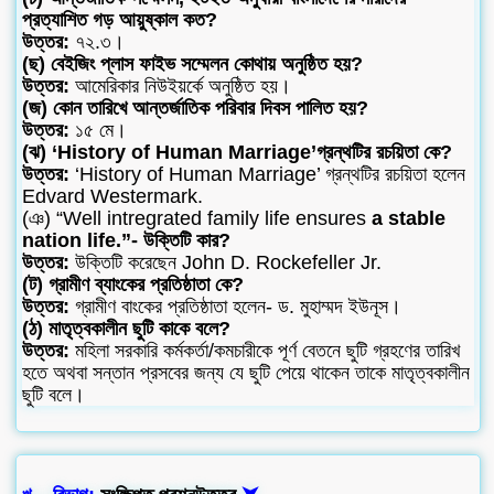
প্রত্যাশিত গড় আয়ুষ্কাল কত?
উত্তর:
৭২.৩।
(ছ) বেইজিং প্লাস ফাইভ সম্মেলন কোথায় অনুষ্ঠিত হয়?
উত্তর:
আমেরিকার নিউইয়র্কে অনুষ্ঠিত হয়।
(জ) কোন তারিখে আন্তর্জাতিক পরিবার দিবস পালিত হয়?
উত্তর:
১৫ মে।
(ঝ) ‘History of Human Marriage’গ্রন্থটির রচয়িতা কে?
উত্তর:
‘History of Human Marriage’ গ্রন্থটির রচয়িতা হলেন
Edvard Westermark.
(ঞ) “Well intregrated family life ensures
a stable
nation life.”- উক্তিটি কার?
উত্তর:
উক্তিটি করেছেন John D. Rockefeller Jr.
(ট) গ্রামীণ ব্যাংকের প্রতিষ্ঠাতা কে?
উত্তর:
গ্রামীণ বাংকের প্রতিষ্ঠাতা হলেন- ড. মুহাম্মদ ইউনূস।
(ঠ) মাতৃত্বকালীন ছুটি কাকে বলে?
উত্তর:
মহিলা সরকারি কর্মকর্তা/কমচারীকে পূর্ণ বেতনে ছুটি গ্রহণের তারিখ
হতে অথবা সন্তান প্রসবের জন্য যে ছুটি পেয়ে থাকেন তাকে মাতৃত্বকালীন
ছুটি বলে।