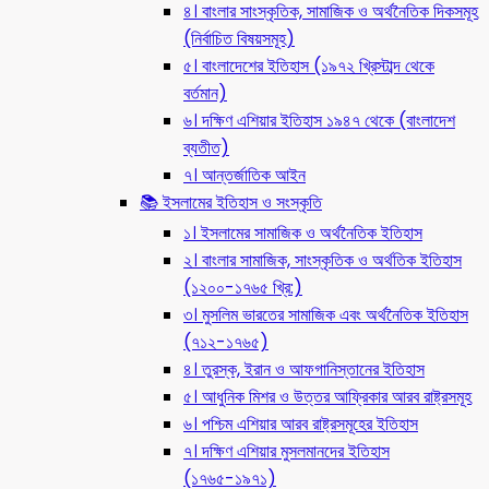
৪। বাংলার সাংস্কৃতিক, সামাজিক ও অর্থনৈতিক দিকসমূহ
(নির্বাচিত বিষয়সমূহ)
৫। বাংলাদেশের ইতিহাস (১৯৭২ খ্রিস্টাব্দ থেকে
বর্তমান)
৬। দক্ষিণ এশিয়ার ইতিহাস ১৯৪৭ থেকে (বাংলাদেশ
ব্যতীত)
৭। আন্তর্জাতিক আইন
📚 ইসলামের ইতিহাস ও সংস্কৃতি
১। ইসলামের সামাজিক ও অর্থনৈতিক ইতিহাস
২। বাংলার সামাজিক, সাংস্কৃতিক ও অর্থতিক ইতিহাস
(১২০০-১৭৬৫ খ্রি:)
৩। মুসলিম ভারতের সামাজিক এবং অর্থনৈতিক ইতিহাস
(৭১২-১৭৬৫)
৪। তুরস্ক, ইরান ও আফগানিস্তানের ইতিহাস
৫। আধুনিক মিশর ও উত্তর আফ্রিকার আরব রাষ্ট্রসমূহ
৬। পশ্চিম এশিয়ার আরব রাষ্ট্রসমূহের ইতিহাস
৭। দক্ষিণ এশিয়ার মুসলমানদের ইতিহাস
(১৭৬৫-১৯৭১)