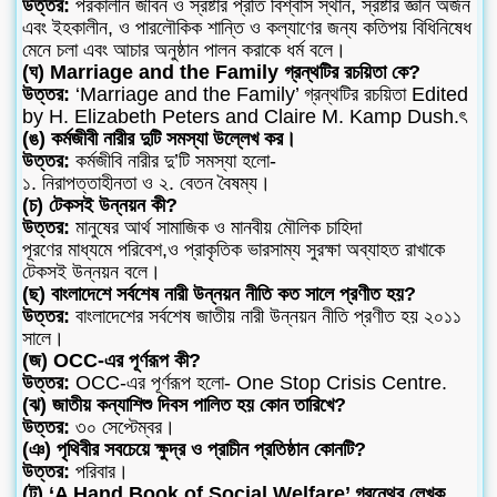
উত্তর:
পরকালীন জীবন ও স্রষ্টার প্রতি বিশ্বাস স্থান, স্রষ্টার জ্ঞান অর্জন
এবং ইহকালীন, ও পারলৌকিক শান্তি ও কল্যাণের জন্য কতিপয় বিধিনিষেধ
মেনে চলা এবং আচার অনুষ্ঠান পালন করাকে ধর্ম বলে।
(ঘ) Marriage and the Family গ্রন্থটির রচয়িতা কে?
উত্তর:
‘Marriage and the Family’ গ্রন্থটির রচয়িতা Edited
by H. Elizabeth Peters and Claire M. Kamp Dush.ৎ
(ঙ) কর্মজীবী নারীর দুটি সমস্যা উল্লেখ কর।
উত্তর:
কর্মজীবি নারীর দু’টি সমস্যা হলো-
১. নিরাপত্তাহীনতা ও ২. বেতন বৈষম্য।
(চ) টেকসই উন্নয়ন কী?
উত্তর:
মানুষের আর্থ সামাজিক ও মানবীয় মৌলিক চাহিদা
পূরণের মাধ্যমে পরিবেশ,ও প্রাকৃতিক ভারসাম্য সুরক্ষা অব্যাহত রাখাকে
টেকসই উন্নয়ন বলে।
(ছ) বাংলাদেশে সর্বশেষ নারী উন্নয়ন নীতি কত সালে প্রণীত হয়?
উত্তর:
বাংলাদেশের সর্বশেষ জাতীয় নারী উন্নয়ন নীতি প্রণীত হয় ২০১১
সালে।
(জ) OCC-এর পূর্ণরূপ কী?
উত্তর:
OCC-এর পূর্ণরূপ হলো- One Stop Crisis Centre.
(ঝ) জাতীয় কন্যাশিশু দিবস পালিত হয় কোন তারিখে?
উত্তর:
৩০ সেপ্টেম্বর।
(ঞ) পৃথিবীর সবচেয়ে ক্ষুদ্র ও প্রাচীন প্রতিষ্ঠান কোনটি?
উত্তর:
পরিবার।
(ট) ‘A Hand Book of Social Welfare’ গ্রন্থের লেখক