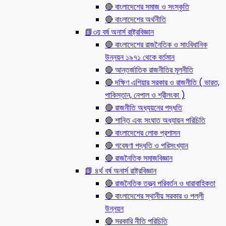
🔴 বাংলাদেশের সমাজ ও সংস্কৃতি
🔴 বাংলাদেশের অর্থনীতি
📗৩য় বর্ষ অনার্স রাষ্ট্রবিজ্ঞান
🔴 বাংলাদেশের রাজনৈতিক ও সাংবিধানিক
উন্নয়ন ১৯৭১ থেকে বর্তমান
🔴 আন্তর্জাতিক রাজনীতির মূলনীতি
🔴 দক্ষিণ এশিয়ার সরকার ও রাজনীতি ( ভারত,
পাকিস্তান, নেপাল ও শ্রীলংকা )
🔴 রাজনীতি অধ্যয়নের পদ্ধতি
🔴 শান্তি এবং সংঘাত অধ্যায়ন পরিচিতি
🔴 বাংলাদেশের লোক প্রশাসন
🔴 গবেষণা পদ্ধতি ও পরিসংখ্যান
🔴 রাজনৈতিক সমাজবিজ্ঞান
📗 ৪র্থ বর্ষ অনার্স রাষ্ট্রবিজ্ঞান
🔴 রাজনৈতিক তত্ত্ব পরিবর্তন ও ধারাবাহিকতা
🔴 বাংলাদেশের স্থানীয় সরকার ও পল্লী
উন্নয়ন
🔴 সরকারি নীতি পরিচিতি