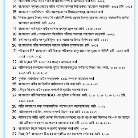
খ্রিস্টধর্মে বর্ণিত নারীর মর্যাদা ও অধিকার সম্পর্কে আলোচনা কর। জাবি. ২০২২
বাংলাদেশে স্বাস্থ্য ক্ষেত্রে নারীর বর্তমান অবস্থা উদাহরণসহ আলোচনা কর। জাবি. ২০১৫ ঢাবি. ২০১৪
বাংলাদেশে রাজনীতিতে নারীর অংশগ্রহণের সীমাবদ্ধতাসমূহ আলোচনা কর।
শিক্ষায় জেন্ডার বৈষম্য বলতে কি বোঝায়? শিক্ষায় জেন্ডার বৈষম্য হ্রাসের ক্ষেত্রে সমাজকর্মীর ভূমিকা
আলোচনা কর। জাবি. ঢাবি. ২০১৫
বাংলাদেশে কর্মস্থানে নারীর বর্তমান অবস্থা তুলে ধর। জাবি. ২০১৮ ২০২০
বাংলাদেশে তৈরি পোশাকখাতে নিয়োজিত নারীদের অবস্থা পর্যালোচনা কর। জাবি. ২০২২
কর্মক্ষেত্রে নারীর সমস্যা চিহ্নিত করে সমাধানের উপায় নির্দেশ কর। জাবি. ২০২২
বাংলাদেশের নারীর ক্ষমতায়নে ব্রাকের ভূমিকা মূল্যায়ন কর। ঢাবি. ২০১৫
পরিকল্পনা কী? বাংলাদেশে নারী উন্নয়ন পরিকল্পনা বাস্তবায়নে সমস্যাগুলো কীকী? ডাবি. ২০১৪ জাবি.
২০১৪ ২০১৭ ২০২১
নারী উন্নয়ন নীতি ২০১১-এর গুরুত্ব আলোচনা কর।
নারীকল্যাণে বাংলাদেশ সরকার গৃহীত উদ্যোগসমূহের সংক্ষিপ্ত বিবরণ দাও। জাবি. ২০১৬ ২০১৯
২০২১ ঢাবি. ২০১৪ ২০১৫
মুসলিম পারিবারিক আইন অধ্যাদেশ- ১৯৬১ সম্পর্কে আলোচনা কর।
বাংলাদেশে নারীর সাংবিধানিক মর্যাদাগুলো বর্ণনা কর। জাবি. ২০১৯ ২০২১
যৌতুক নিরোধ আইন ১৯৮০ সম্পর্কে বিস্তারিত আলোচনা কর।
বাংলাদেশে নারী উন্নয়নে NGO-এর ভূমিকা বর্ণনা কর। জাবি. ২০১৫ ২০১৮ ২০১৯ ২০২১ ঢাবি.
২০১৫ ২০১৬
নারীর কল্যাণের জন্য আন্তর্জাতিক পদক্ষেপগুলো আলোচনা কর। জাবি. ২০২২
নারীকল্যাণে বেইজিং ঘোষণার তাৎপর্য নিরূপণ কর। জাবি. ২০১৬ ২০১৭
জাতিসংঘের নারীর প্রতি বৈষম্য বিলোপসাধন সনদের প্রধান প্রধান ধারা উল্লেখ কর এবং বাংলাদেশে
নারী অধিকার সংরক্ষণে এর গুরুত্ব আলোচনা কর। ঢাবি. ২০১৬ জাবি. ২০১৯ ২০২১
বাংলাদেশে সিডো সনদের অগ্রগতি মূল্যায়ন কর। জাবি. ২০২০
বিবাহ কি? বাংলাদেশে বিবাহের সাম্প্রতিক ধারা সংক্ষেপে বর্ণনা কর। জাবি. ২০১৬