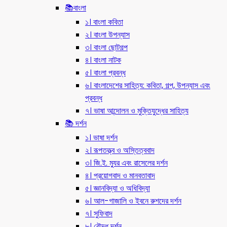
📚বাংলা
১। বাংলা কবিতা
২। বাংলা উপন্যাস
৩। বাংলা ছোটগল্প
৪। বাংলা নাটক
৫। বাংলা প্রবন্ধ
৬। বাংলাদেশের সাহিত্য: কবিতা, গল্প, উপন্যাস এবং
প্রবন্ধ
৭। ভাষা আন্দোলন ও মুক্তিযুদ্ধের সাহিত্য
📚 দর্শন
১। ভাষা দর্শন
২। রূপতত্ত্ব ও অস্তিত্ববাদ
৩। জি.ই. ম্যুর এবং রাসেলের দর্শন
৪। প্রয়োগবাদ ও মানবতাবাদ
৫। জ্ঞানবিদ্যা ও অধিবিদ্যা
৬। আল-গাজালি ও ইবনে রুশদের দর্শন
৭। সুফিবাদ
৮। বৌদ্ধ দর্শন