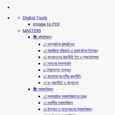
Digital Tools
Image to PDF
MASTERS
📚 রাষ্ট্রবিজ্ঞান
১। সাম্প্রতিক রাষ্ট্রচিন্তা
২। সামাজিক পরিবর্তন ও রাজনৈতিক উন্নয়ন
৩। বাংলাদেশের রাজনীতি ইসু ও প্রবণতাসমূহ
৪। শাসনের সমস্যাবলি
৫। নিরাপত্তা অধ্যয়ন
৬। বাংলাদেশের দলীয় রাজনীতি
৭। ভূ-রাজনীতি ও বাংলাদেশ
📚 সমাজবিজ্ঞান
১। সমসাময়িক সমাজবিজ্ঞানের তত্ত্ব
২। মার্কসীয় সমাজবিজ্ঞান
৩। উন্নয়ন ও অনুন্নয়নের সমাজবিজ্ঞান