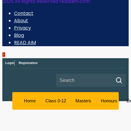
2025 All Rights Reserved readaim.com
Contact
About
Privacy
Blog
READ AIM
Login
Registration
Search for:
Home
Class 0-12
Masters
Honours
D