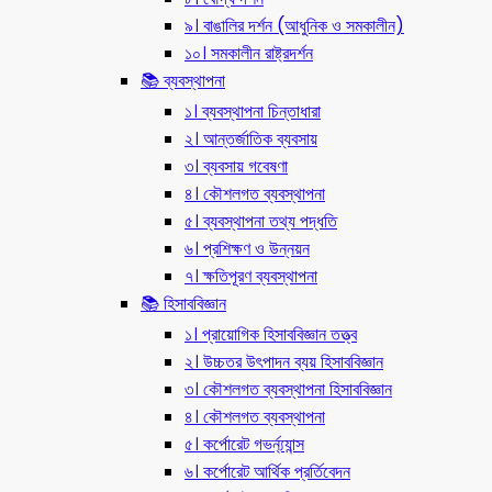
৯। বাঙালির দর্শন (আধুনিক ও সমকালীন)
১০। সমকালীন রাষ্ট্রদর্শন
📚 ব্যবস্থাপনা
১। ব্যবস্থাপনা চিন্তাধারা
২। আন্তর্জাতিক ব্যবসায়
৩। ব্যবসায় গবেষণা
৪। কৌশলগত ব্যবস্থাপনা
৫। ব্যবস্থাপনা তথ্য পদ্ধতি
৬। প্রশিক্ষণ ও উন্নয়ন
৭। ক্ষতিপূরণ ব্যবস্থাপনা
📚 হিসাববিজ্ঞান
১। প্রায়োগিক হিসাববিজ্ঞান তত্ত্ব
২। উচ্চতর উৎপাদন ব্যয় হিসাববিজ্ঞান
৩। কৌশলগত ব্যবস্থাপনা হিসাববিজ্ঞান
৪। কৌশলগত ব্যবস্থাপনা
৫। কর্পোরেট গভর্ন্য্যান্স
৬। কর্পোরেট আর্থিক প্রর্তিবেদন