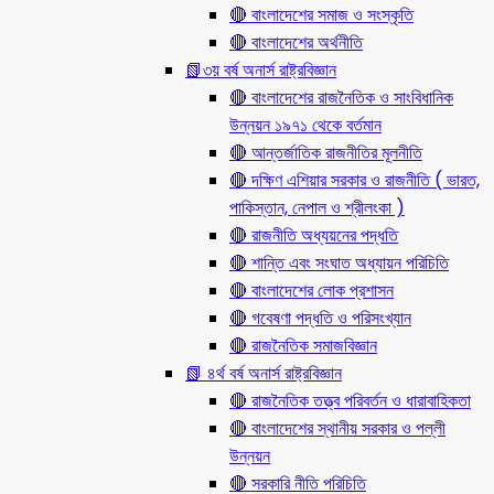
🔴 বাংলাদেশের সমাজ ও সংস্কৃতি
🔴 বাংলাদেশের অর্থনীতি
📗৩য় বর্ষ অনার্স রাষ্ট্রবিজ্ঞান
🔴 বাংলাদেশের রাজনৈতিক ও সাংবিধানিক
উন্নয়ন ১৯৭১ থেকে বর্তমান
🔴 আন্তর্জাতিক রাজনীতির মূলনীতি
🔴 দক্ষিণ এশিয়ার সরকার ও রাজনীতি ( ভারত,
পাকিস্তান, নেপাল ও শ্রীলংকা )
🔴 রাজনীতি অধ্যয়নের পদ্ধতি
🔴 শান্তি এবং সংঘাত অধ্যায়ন পরিচিতি
🔴 বাংলাদেশের লোক প্রশাসন
🔴 গবেষণা পদ্ধতি ও পরিসংখ্যান
🔴 রাজনৈতিক সমাজবিজ্ঞান
📗 ৪র্থ বর্ষ অনার্স রাষ্ট্রবিজ্ঞান
🔴 রাজনৈতিক তত্ত্ব পরিবর্তন ও ধারাবাহিকতা
🔴 বাংলাদেশের স্থানীয় সরকার ও পল্লী
উন্নয়ন
🔴 সরকারি নীতি পরিচিতি