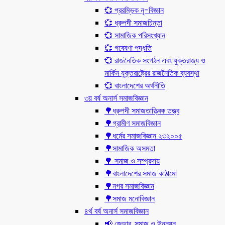
💞 প্ররম্ভিক নৃ-বিজ্ঞান
💞 ধ্রুপদী সমাজচিন্তা
💞 সামাজিক পরিসংখ্যান
💞 গবেষণা পদ্ধতি
💞 রাজনৈতিক সংগঠন এবং যুক্তরাজ্য ও
মার্কিন যুক্তরাষ্ট্রের রাজনৈতিক ব্যবস্থা
💞 বাংলাদেশের অর্থনীতি
৩য় বর্ষ অনার্স সমাজবিজ্ঞান
🌳ধ্রুপদী সমাজতাত্ত্বিক তত্ত্ব
🌳গ্রামীণ সমাজবিজ্ঞান
🌳ধর্মের সমাজবিজ্ঞান ২৩২০০৫
🌳সামাজিক অসমতা
🌳 সমাজ ও সম্প্রদায়
🌳বাংলাদেশের সমাজ কাঠামো
🌳নগর সমাজবিজ্ঞান
🌳সমাজ মনোবিজ্ঞান
৪র্থ বর্ষ অনার্স সমাজবিজ্ঞান
📢 জেন্ডার, সমাজ ও উন্নয়ন