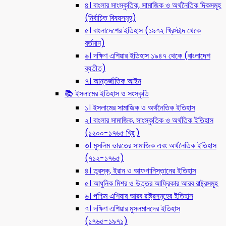
৪। বাংলার সাংস্কৃতিক, সামাজিক ও অর্থনৈতিক দিকসমূহ
(নির্বাচিত বিষয়সমূহ)
৫। বাংলাদেশের ইতিহাস (১৯৭২ খ্রিস্টাব্দ থেকে
বর্তমান)
৬। দক্ষিণ এশিয়ার ইতিহাস ১৯৪৭ থেকে (বাংলাদেশ
ব্যতীত)
৭। আন্তর্জাতিক আইন
📚 ইসলামের ইতিহাস ও সংস্কৃতি
১। ইসলামের সামাজিক ও অর্থনৈতিক ইতিহাস
২। বাংলার সামাজিক, সাংস্কৃতিক ও অর্থতিক ইতিহাস
(১২০০-১৭৬৫ খ্রি:)
৩। মুসলিম ভারতের সামাজিক এবং অর্থনৈতিক ইতিহাস
(৭১২-১৭৬৫)
৪। তুরস্ক, ইরান ও আফগানিস্তানের ইতিহাস
৫। আধুনিক মিশর ও উত্তর আফ্রিকার আরব রাষ্ট্রসমূহ
৬। পশ্চিম এশিয়ার আরব রাষ্ট্রসমূহের ইতিহাস
৭। দক্ষিণ এশিয়ার মুসলমানদের ইতিহাস
(১৭৬৫-১৯৭১)