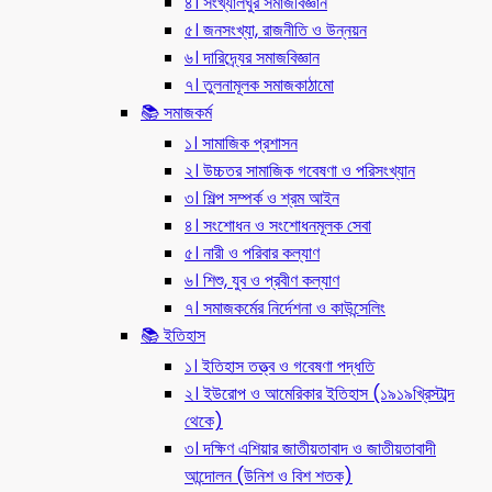
৪। সংখ্যালঘুর সমাজবিজ্ঞান
৫। জনসংখ্যা, রাজনীতি ও উন্নয়ন
৬। দারিদ্র্যের সমাজবিজ্ঞান
৭। তুলনামূলক সমাজকাঠামো
📚 সমাজকর্ম
১। সামাজিক প্রশাসন
২। উচ্চতর সামাজিক গবেষণা ও পরিসংখ্যান
৩। শিল্প সম্পর্ক ও শ্রম আইন
৪। সংশোধন ও সংশোধনমূলক সেবা
৫। নারী ও পরিবার কল্যাণ
৬। শিশু, যুব ও প্রবীণ কল্যাণ
৭। সমাজকর্মের নির্দেশনা ও কাউন্সেলিং
📚 ইতিহাস
১। ইতিহাস তত্ত্ব ও গবেষণা পদ্ধতি
২। ইউরোপ ও আমেরিকার ইতিহাস (১৯১৯খ্রিস্টাব্দ
থেকে)
৩। দক্ষিণ এশিয়ার জাতীয়তাবাদ ও জাতীয়তাবাদী
আন্দোলন (উনিশ ও বিশ শতক)