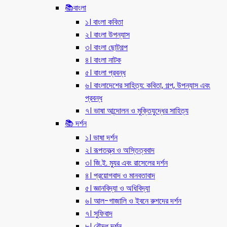
📚বাংলা
১। বাংলা কবিতা
২। বাংলা উপন্যাস
৩। বাংলা ছোটগল্প
৪। বাংলা নাটক
৫। বাংলা প্রবন্ধ
৬। বাংলাদেশের সাহিত্য: কবিতা, গল্প, উপন্যাস এবং
প্রবন্ধ
৭। ভাষা আন্দোলন ও মুক্তিযুদ্ধের সাহিত্য
📚 দর্শন
১। ভাষা দর্শন
২। রূপতত্ত্ব ও অস্তিত্ববাদ
৩। জি.ই. ম্যুর এবং রাসেলের দর্শন
৪। প্রয়োগবাদ ও মানবতাবাদ
৫। জ্ঞানবিদ্যা ও অধিবিদ্যা
৬। আল-গাজালি ও ইবনে রুশদের দর্শন
৭। সুফিবাদ
৮। বৌদ্ধ দর্শন