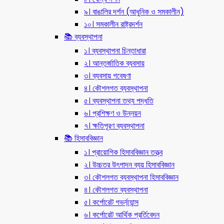
৯। বাঙালির দর্শন (আধুনিক ও সমকালীন)
১০। সমকালীন রাষ্ট্রদর্শন
📚 ব্যবস্থাপনা
১। ব্যবস্থাপনা চিন্তাধারা
২। আন্তর্জাতিক ব্যবসায়
৩। ব্যবসায় গবেষণা
৪। কৌশলগত ব্যবস্থাপনা
৫। ব্যবস্থাপনা তথ্য পদ্ধতি
৬। প্রশিক্ষণ ও উন্নয়ন
৭। ক্ষতিপূরণ ব্যবস্থাপনা
📚 হিসাববিজ্ঞান
১। প্রায়োগিক হিসাববিজ্ঞান তত্ত্ব
২। উচ্চতর উৎপাদন ব্যয় হিসাববিজ্ঞান
৩। কৌশলগত ব্যবস্থাপনা হিসাববিজ্ঞান
৪। কৌশলগত ব্যবস্থাপনা
৫। কর্পোরেট গভর্ন্য্যান্স
৬। কর্পোরেট আর্থিক প্রর্তিবেদন