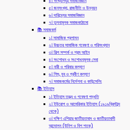
৪। সংখ্যালঘুর সমাজবিজ্ঞান
৫। জনসংখ্যা, রাজনীতি ও উন্নয়ন
৬। দারিদ্র্যের সমাজবিজ্ঞান
৭। তুলনামূলক সমাজকাঠামো
📚 সমাজকর্ম
১। সামাজিক প্রশাসন
২। উচ্চতর সামাজিক গবেষণা ও পরিসংখ্যান
৩। শিল্প সম্পর্ক ও শ্রম আইন
৪। সংশোধন ও সংশোধনমূলক সেবা
৫। নারী ও পরিবার কল্যাণ
৬। শিশু, যুব ও প্রবীণ কল্যাণ
৭। সমাজকর্মের নির্দেশনা ও কাউন্সেলিং
📚 ইতিহাস
১। ইতিহাস তত্ত্ব ও গবেষণা পদ্ধতি
২। ইউরোপ ও আমেরিকার ইতিহাস (১৯১৯খ্রিস্টাব্দ
থেকে)
৩। দক্ষিণ এশিয়ার জাতীয়তাবাদ ও জাতীয়তাবাদী
আন্দোলন (উনিশ ও বিশ শতক)