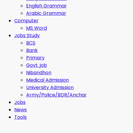
English Grammar
Arabic Grammar
Computer
MS Word
Jobs Study
BCS
Bank
Primary
Govt. job
Nibandhon
Medical Admission
University Admission
Army/Police/BDR/Anchar
Jobs
News
Tools