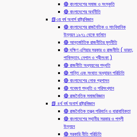
🔴 বাংলাদেশের সমাজ ও সংস্কৃতি
🔴 বাংলাদেশের অর্থনীতি
📗৩য় বর্ষ অনার্স রাষ্ট্রবিজ্ঞান
🔴 বাংলাদেশের রাজনৈতিক ও সাংবিধানিক
উন্নয়ন ১৯৭১ থেকে বর্তমান
🔴 আন্তর্জাতিক রাজনীতির মূলনীতি
🔴 দক্ষিণ এশিয়ার সরকার ও রাজনীতি ( ভারত,
পাকিস্তান, নেপাল ও শ্রীলংকা )
🔴 রাজনীতি অধ্যয়নের পদ্ধতি
🔴 শান্তি এবং সংঘাত অধ্যায়ন পরিচিতি
🔴 বাংলাদেশের লোক প্রশাসন
🔴 গবেষণা পদ্ধতি ও পরিসংখ্যান
🔴 রাজনৈতিক সমাজবিজ্ঞান
📗 ৪র্থ বর্ষ অনার্স রাষ্ট্রবিজ্ঞান
🔴 রাজনৈতিক তত্ত্ব পরিবর্তন ও ধারাবাহিকতা
🔴 বাংলাদেশের স্থানীয় সরকার ও পল্লী
উন্নয়ন
🔴 সরকারি নীতি পরিচিতি