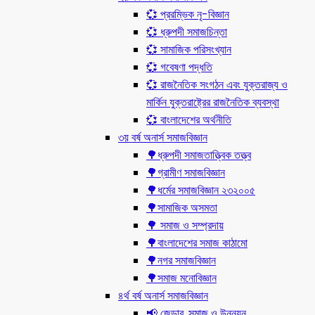
💞 প্ররম্ভিক নৃ-বিজ্ঞান
💞 ধ্রুপদী সমাজচিন্তা
💞 সামাজিক পরিসংখ্যান
💞 গবেষণা পদ্ধতি
💞 রাজনৈতিক সংগঠন এবং যুক্তরাজ্য ও
মার্কিন যুক্তরাষ্ট্রের রাজনৈতিক ব্যবস্থা
💞 বাংলাদেশের অর্থনীতি
৩য় বর্ষ অনার্স সমাজবিজ্ঞান
🌳ধ্রুপদী সমাজতাত্ত্বিক তত্ত্ব
🌳গ্রামীণ সমাজবিজ্ঞান
🌳ধর্মের সমাজবিজ্ঞান ২৩২০০৫
🌳সামাজিক অসমতা
🌳 সমাজ ও সম্প্রদায়
🌳বাংলাদেশের সমাজ কাঠামো
🌳নগর সমাজবিজ্ঞান
🌳সমাজ মনোবিজ্ঞান
৪র্থ বর্ষ অনার্স সমাজবিজ্ঞান
📢 জেন্ডার, সমাজ ও উন্নয়ন