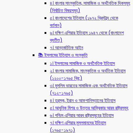
৪। বাংলার সাংস্কৃতিক, সামাজিক ও অর্থনৈতিক দিকসমূহ
(নির্বাচিত বিষয়সমূহ)
৫। বাংলাদেশের ইতিহাস (১৯৭২ খ্রিস্টাব্দ থেকে
বর্তমান)
৬। দক্ষিণ এশিয়ার ইতিহাস ১৯৪৭ থেকে (বাংলাদেশ
ব্যতীত)
৭। আন্তর্জাতিক আইন
📚 ইসলামের ইতিহাস ও সংস্কৃতি
১। ইসলামের সামাজিক ও অর্থনৈতিক ইতিহাস
২। বাংলার সামাজিক, সাংস্কৃতিক ও অর্থতিক ইতিহাস
(১২০০-১৭৬৫ খ্রি:)
৩। মুসলিম ভারতের সামাজিক এবং অর্থনৈতিক ইতিহাস
(৭১২-১৭৬৫)
৪। তুরস্ক, ইরান ও আফগানিস্তানের ইতিহাস
৫। আধুনিক মিশর ও উত্তর আফ্রিকার আরব রাষ্ট্রসমূহ
৬। পশ্চিম এশিয়ার আরব রাষ্ট্রসমূহের ইতিহাস
৭। দক্ষিণ এশিয়ার মুসলমানদের ইতিহাস
(১৭৬৫-১৯৭১)