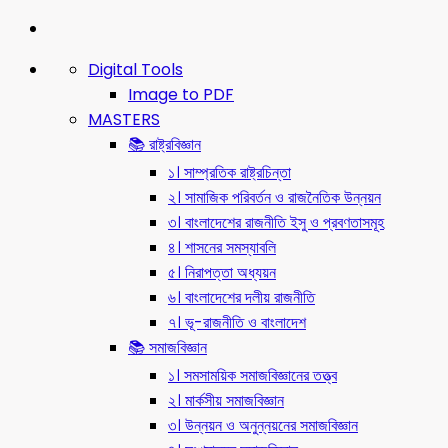
Digital Tools
Image to PDF
MASTERS
📚 রাষ্ট্রবিজ্ঞান
১। সাম্প্রতিক রাষ্ট্রচিন্তা
২। সামাজিক পরিবর্তন ও রাজনৈতিক উন্নয়ন
৩। বাংলাদেশের রাজনীতি ইসু ও প্রবণতাসমূহ
৪। শাসনের সমস্যাবলি
৫। নিরাপত্তা অধ্যয়ন
৬। বাংলাদেশের দলীয় রাজনীতি
৭। ভূ-রাজনীতি ও বাংলাদেশ
📚 সমাজবিজ্ঞান
১। সমসাময়িক সমাজবিজ্ঞানের তত্ত্ব
২। মার্কসীয় সমাজবিজ্ঞান
৩। উন্নয়ন ও অনুন্নয়নের সমাজবিজ্ঞান