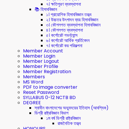
৭। ক্ষতিপূরণ ব্যবস্থাপনা
📚 হিসাববিজ্ঞান
১। প্রায়োগিক হিসাববিজ্ঞান তত্ত্ব
২। উচ্চতর উৎপাদন ব্যয় হিসাববিজ্ঞান
৩। কৌশলগত ব্যবস্থাপনা হিসাববিজ্ঞান
৪। কৌশলগত ব্যবস্থাপনা
৫। কর্পোরেট গভর্ন্য্যান্স
৬। কর্পোরেট আর্থিক প্রর্তিবেদন
৭। কর্পোরেট কর পরিকল্পনা
Member Account
Member Login
Member Logout
Member Profile
Member Registration
Members
MS Word
PDF to image converter
Reset Password
SYLLABUS 0-12 NCTB BD
DEGREE
স্বাধীন বাংলাদেশের অভ্যুদয়ের ইতিহাস (আবশ্যিক)
ডিগ্রী রাষ্ট্রবিজ্ঞান বিভাগ
১ম বর্ষ ডিগ্রী রাষ্ট্রবিজ্ঞান
রাজনৈতিক তত্ত্ব
HONOURS