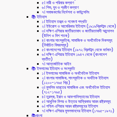
৫। নারী ও পরিবার কল্যাণ
৬। শিশু, যুব ও প্রবীণ কল্যাণ
৭। সমাজকর্মের নির্দেশনা ও কাউন্সেলিং
📚 ইতিহাস
১। ইতিহাস তত্ত্ব ও গবেষণা পদ্ধতি
২। ইউরোপ ও আমেরিকার ইতিহাস (১৯১৯খ্রিস্টাব্দ থেকে)
৩। দক্ষিণ এশিয়ার জাতীয়তাবাদ ও জাতীয়তাবাদী আন্দোলন
(উনিশ ও বিশ শতক)
৪। বাংলার সাংস্কৃতিক, সামাজিক ও অর্থনৈতিক দিকসমূহ
(নির্বাচিত বিষয়সমূহ)
৫। বাংলাদেশের ইতিহাস (১৯৭২ খ্রিস্টাব্দ থেকে বর্তমান)
৬। দক্ষিণ এশিয়ার ইতিহাস ১৯৪৭ থেকে (বাংলাদেশ
ব্যতীত)
৭। আন্তর্জাতিক আইন
📚 ইসলামের ইতিহাস ও সংস্কৃতি
১। ইসলামের সামাজিক ও অর্থনৈতিক ইতিহাস
২। বাংলার সামাজিক, সাংস্কৃতিক ও অর্থতিক ইতিহাস
(১২০০-১৭৬৫ খ্রি:)
৩। মুসলিম ভারতের সামাজিক এবং অর্থনৈতিক ইতিহাস
(৭১২-১৭৬৫)
৪। তুরস্ক, ইরান ও আফগানিস্তানের ইতিহাস
৫। আধুনিক মিশর ও উত্তর আফ্রিকার আরব রাষ্ট্রসমূহ
৬। পশ্চিম এশিয়ার আরব রাষ্ট্রসমূহের ইতিহাস
৭। দক্ষিণ এশিয়ার মুসলমানদের ইতিহাস (১৭৬৫-১৯৭১)
📚বাংলা