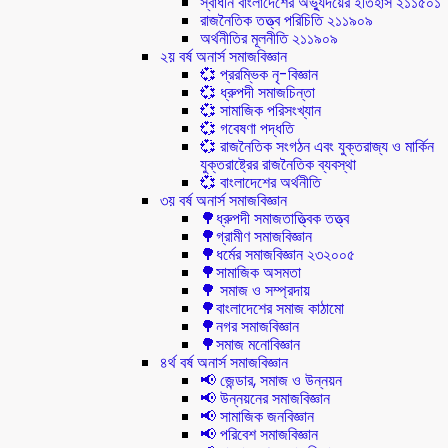
স্বাধীন বাংলাদেশের অভ্যুদয়ের ইতিহাস ২১১৫০১
রাজনৈতিক তত্ত্ব পরিচিতি ২১১৯০৯
অর্থনীতির মূলনীতি ২১১৯০৯
২য় বর্ষ অনার্স সমাজবিজ্ঞান
💞 প্ররম্ভিক নৃ-বিজ্ঞান
💞 ধ্রুপদী সমাজচিন্তা
💞 সামাজিক পরিসংখ্যান
💞 গবেষণা পদ্ধতি
💞 রাজনৈতিক সংগঠন এবং যুক্তরাজ্য ও মার্কিন
যুক্তরাষ্ট্রের রাজনৈতিক ব্যবস্থা
💞 বাংলাদেশের অর্থনীতি
৩য় বর্ষ অনার্স সমাজবিজ্ঞান
🌳ধ্রুপদী সমাজতাত্ত্বিক তত্ত্ব
🌳গ্রামীণ সমাজবিজ্ঞান
🌳ধর্মের সমাজবিজ্ঞান ২৩২০০৫
🌳সামাজিক অসমতা
🌳 সমাজ ও সম্প্রদায়
🌳বাংলাদেশের সমাজ কাঠামো
🌳নগর সমাজবিজ্ঞান
🌳সমাজ মনোবিজ্ঞান
৪র্থ বর্ষ অনার্স সমাজবিজ্ঞান
📢 জেন্ডার, সমাজ ও উন্নয়ন
📢 উন্নয়নের সমাজবিজ্ঞান
📢 সামাজিক জনবিজ্ঞান
📢 পরিবেশ সমাজবিজ্ঞান