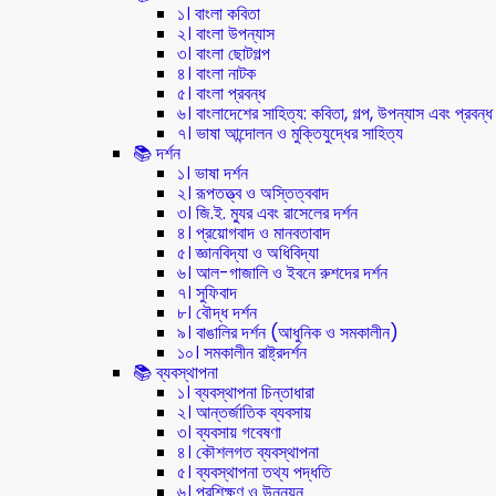
১। বাংলা কবিতা
২। বাংলা উপন্যাস
৩। বাংলা ছোটগল্প
৪। বাংলা নাটক
৫। বাংলা প্রবন্ধ
৬। বাংলাদেশের সাহিত্য: কবিতা, গল্প, উপন্যাস এবং প্রবন্ধ
৭। ভাষা আন্দোলন ও মুক্তিযুদ্ধের সাহিত্য
📚 দর্শন
১। ভাষা দর্শন
২। রূপতত্ত্ব ও অস্তিত্ববাদ
৩। জি.ই. ম্যুর এবং রাসেলের দর্শন
৪। প্রয়োগবাদ ও মানবতাবাদ
৫। জ্ঞানবিদ্যা ও অধিবিদ্যা
৬। আল-গাজালি ও ইবনে রুশদের দর্শন
৭। সুফিবাদ
৮। বৌদ্ধ দর্শন
৯। বাঙালির দর্শন (আধুনিক ও সমকালীন)
১০। সমকালীন রাষ্ট্রদর্শন
📚 ব্যবস্থাপনা
১। ব্যবস্থাপনা চিন্তাধারা
২। আন্তর্জাতিক ব্যবসায়
৩। ব্যবসায় গবেষণা
৪। কৌশলগত ব্যবস্থাপনা
৫। ব্যবস্থাপনা তথ্য পদ্ধতি
৬। প্রশিক্ষণ ও উন্নয়ন