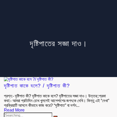
দৃষ্টিপাতের সজ্ঞা দাও।
দৃষ্টিপাত কাকে বলে? / দৃষ্টিপাত কী?
প্রশ্ন:- দৃষ্টিপাত কী? দৃষ্টিপাত কাকে বলে? দৃষ্টিপাতের সজ্ঞা দাও। উত্তর::প্রকা
কথা:- আমরা প্রতিদিন চোখ খুললেই আশেপাশের জগৎকে দেখি। কিন্তু এই “দেখা”
প্রক্রিয়াটি আসলে কীভাবে কাজ করে? “দৃষ্টিপাত” বা দর্শন...
Read More