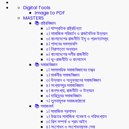
Digital Tools
Image to PDF
MASTERS
📚 রাষ্ট্রবিজ্ঞান
১। সাম্প্রতিক রাষ্ট্রচিন্তা
২। সামাজিক পরিবর্তন ও রাজনৈতিক উন্নয়ন
৩। বাংলাদেশের রাজনীতি ইসু ও প্রবণতাসমূহ
৪। শাসনের সমস্যাবলি
৫। নিরাপত্তা অধ্যয়ন
৬। বাংলাদেশের দলীয় রাজনীতি
৭। ভূ-রাজনীতি ও বাংলাদেশ
📚 সমাজবিজ্ঞান
১। সমসাময়িক সমাজবিজ্ঞানের তত্ত্ব
২। মার্কসীয় সমাজবিজ্ঞান
৩। উন্নয়ন ও অনুন্নয়নের সমাজবিজ্ঞান
৪। সংখ্যালঘুর সমাজবিজ্ঞান
৫। জনসংখ্যা, রাজনীতি ও উন্নয়ন
৬। দারিদ্র্যের সমাজবিজ্ঞান
৭। তুলনামূলক সমাজকাঠামো
📚 সমাজকর্ম
১। সামাজিক প্রশাসন
২। উচ্চতর সামাজিক গবেষণা ও পরিসংখ্যান
৩। শিল্প সম্পর্ক ও শ্রম আইন
৪। সংশোধন ও সংশোধনমূলক সেবা