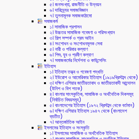
৫। জনসংখ্যা, রাজনীতি ও উন্নয়ন
৬। দারিদ্র্যের সমাজবিজ্ঞান
৭। তুলনামূলক সমাজকাঠামো
সমাজকর্ম
১। সামাজিক প্রশাসন
২। উচ্চতর সামাজিক গবেষণা ও পরিসংখ্যান
৩। শিল্প সম্পর্ক ও শ্রম আইন
৪। সংশোধন ও সংশোধনমূলক সেবা
৫। নারী ও পরিবার কল্যাণ
৬। শিশু, যুব ও প্রবীণ কল্যাণ
৭। সমাজকর্মের নির্দেশনা ও কাউন্সেলিং
ইতিহাস
১। ইতিহাস তত্ত্ব ও গবেষণা পদ্ধতি
২। ইউরোপ ও আমেরিকার ইতিহাস (১৯১৯খ্রিস্টাব্দ থেকে)
৩। দক্ষিণ এশিয়ার জাতীয়তাবাদ ও জাতীয়তাবাদী আন্দোলন
(উনিশ ও বিশ শতক)
৪। বাংলার সাংস্কৃতিক, সামাজিক ও অর্থনৈতিক দিকসমূহ
(নির্বাচিত বিষয়সমূহ)
৫। বাংলাদেশের ইতিহাস (১৯৭২ খ্রিস্টাব্দ থেকে বর্তমান)
৬। দক্ষিণ এশিয়ার ইতিহাস ১৯৪৭ থেকে (বাংলাদেশ
ব্যতীত)
৭। আন্তর্জাতিক আইন
ইসলামের ইতিহাস ও সংস্কৃতি
১। ইসলামের সামাজিক ও অর্থনৈতিক ইতিহাস
২। বাংলার সামাজিক, সাংস্কৃতিক ও অর্থতিক ইতিহাস