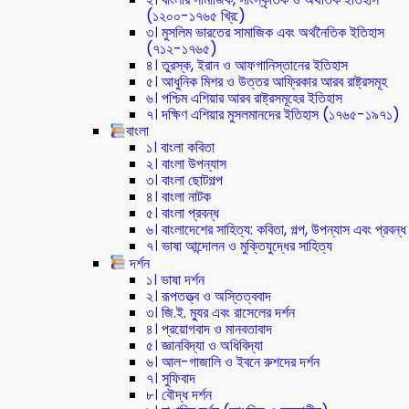
(১২০০-১৭৬৫ খ্রি:)
৩। মুসলিম ভারতের সামাজিক এবং অর্থনৈতিক ইতিহাস
(৭১২-১৭৬৫)
৪। তুরস্ক, ইরান ও আফগানিস্তানের ইতিহাস
৫। আধুনিক মিশর ও উত্তর আফ্রিকার আরব রাষ্ট্রসমূহ
৬। পশ্চিম এশিয়ার আরব রাষ্ট্রসমূহের ইতিহাস
৭। দক্ষিণ এশিয়ার মুসলমানদের ইতিহাস (১৭৬৫-১৯৭১)
বাংলা
১। বাংলা কবিতা
২। বাংলা উপন্যাস
৩। বাংলা ছোটগল্প
৪। বাংলা নাটক
৫। বাংলা প্রবন্ধ
৬। বাংলাদেশের সাহিত্য: কবিতা, গল্প, উপন্যাস এবং প্রবন্ধ
৭। ভাষা আন্দোলন ও মুক্তিযুদ্ধের সাহিত্য
দর্শন
১। ভাষা দর্শন
২। রূপতত্ত্ব ও অস্তিত্ববাদ
৩। জি.ই. ম্যুর এবং রাসেলের দর্শন
৪। প্রয়োগবাদ ও মানবতাবাদ
৫। জ্ঞানবিদ্যা ও অধিবিদ্যা
৬। আল-গাজালি ও ইবনে রুশদের দর্শন
৭। সুফিবাদ
৮। বৌদ্ধ দর্শন