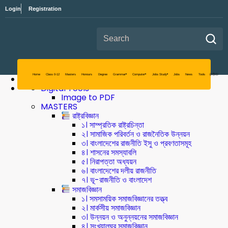
Login
Registration
Search for:
Digital Tools
Image to PDF
MASTERS
রাষ্ট্রবিজ্ঞান
১। সাম্প্রতিক রাষ্ট্রচিন্তা
২। সামাজিক পরিবর্তন ও রাজনৈতিক উন্নয়ন
৩। বাংলাদেশের রাজনীতি ইসু ও প্রবণতাসমূহ
৪। শাসনের সমস্যাবলি
৫। নিরাপত্তা অধ্যয়ন
৬। বাংলাদেশের দলীয় রাজনীতি
৭। ভূ-রাজনীতি ও বাংলাদেশ
সমাজবিজ্ঞান
১। সমসাময়িক সমাজবিজ্ঞানের তত্ত্ব
২। মার্কসীয় সমাজবিজ্ঞান
Home
Class 0-12
Masters
৩। উন্নয়ন ও অনুন্নয়নের সমাজবিজ্ঞান
৪। সংখ্যালঘুর সমাজবিজ্ঞান