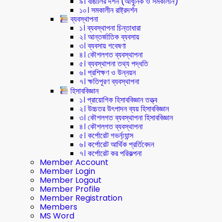
৯। বাঙালির দর্শন (আধুনিক ও সমকালীন)
১০। সমকালীন রাষ্ট্রদর্শন
ব্যবস্থাপনা
১। ব্যবস্থাপনা চিন্তাধারা
২। আন্তর্জাতিক ব্যবসায়
৩। ব্যবসায় গবেষণা
৪। কৌশলগত ব্যবস্থাপনা
৫। ব্যবস্থাপনা তথ্য পদ্ধতি
৬। প্রশিক্ষণ ও উন্নয়ন
৭। ক্ষতিপূরণ ব্যবস্থাপনা
হিসাববিজ্ঞান
১। প্রায়োগিক হিসাববিজ্ঞান তত্ত্ব
২। উচ্চতর উৎপাদন ব্যয় হিসাববিজ্ঞান
৩। কৌশলগত ব্যবস্থাপনা হিসাববিজ্ঞান
৪। কৌশলগত ব্যবস্থাপনা
৫। কর্পোরেট গভর্ন্য্যান্স
৬। কর্পোরেট আর্থিক প্রর্তিবেদন
৭। কর্পোরেট কর পরিকল্পনা
Member Account
Member Login
Member Logout
Member Profile
Member Registration
Members
MS Word