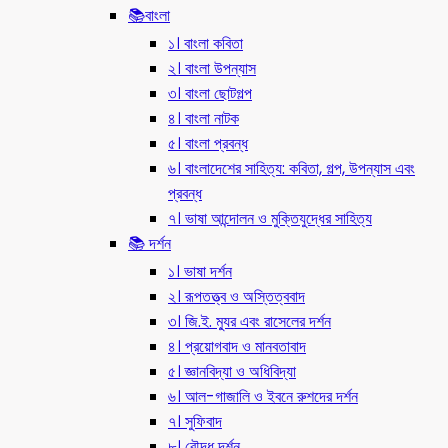
📚বাংলা
১। বাংলা কবিতা
২। বাংলা উপন্যাস
৩। বাংলা ছোটগল্প
৪। বাংলা নাটক
৫। বাংলা প্রবন্ধ
৬। বাংলাদেশের সাহিত্য: কবিতা, গল্প, উপন্যাস এবং
প্রবন্ধ
৭। ভাষা আন্দোলন ও মুক্তিযুদ্ধের সাহিত্য
📚 দর্শন
১। ভাষা দর্শন
২। রূপতত্ত্ব ও অস্তিত্ববাদ
৩। জি.ই. ম্যুর এবং রাসেলের দর্শন
৪। প্রয়োগবাদ ও মানবতাবাদ
৫। জ্ঞানবিদ্যা ও অধিবিদ্যা
৬। আল-গাজালি ও ইবনে রুশদের দর্শন
৭। সুফিবাদ
৮। বৌদ্ধ দর্শন