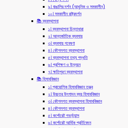
৯। বাঙালির দর্শন (আধুনিক ও সমকালীন)
১০। সমকালীন রাষ্ট্রদর্শন
📚 ব্যবস্থাপনা
১। ব্যবস্থাপনা চিন্তাধারা
২। আন্তর্জাতিক ব্যবসায়
৩। ব্যবসায় গবেষণা
৪। কৌশলগত ব্যবস্থাপনা
৫। ব্যবস্থাপনা তথ্য পদ্ধতি
৬। প্রশিক্ষণ ও উন্নয়ন
৭। ক্ষতিপূরণ ব্যবস্থাপনা
📚 হিসাববিজ্ঞান
১। প্রায়োগিক হিসাববিজ্ঞান তত্ত্ব
২। উচ্চতর উৎপাদন ব্যয় হিসাববিজ্ঞান
৩। কৌশলগত ব্যবস্থাপনা হিসাববিজ্ঞান
৪। কৌশলগত ব্যবস্থাপনা
৫। কর্পোরেট গভর্ন্য্যান্স
৬। কর্পোরেট আর্থিক প্রর্তিবেদন