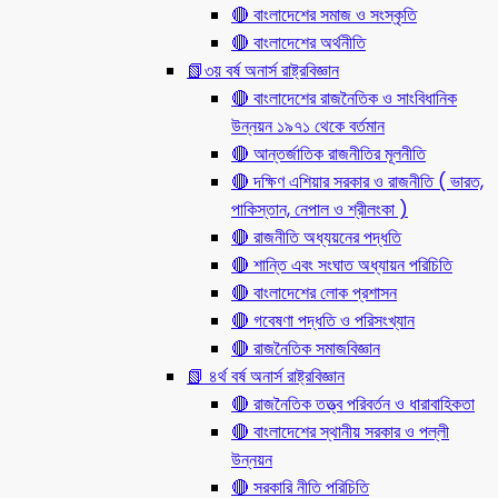
🔴 বাংলাদেশের সমাজ ও সংস্কৃতি
🔴 বাংলাদেশের অর্থনীতি
📗৩য় বর্ষ অনার্স রাষ্ট্রবিজ্ঞান
🔴 বাংলাদেশের রাজনৈতিক ও সাংবিধানিক
উন্নয়ন ১৯৭১ থেকে বর্তমান
🔴 আন্তর্জাতিক রাজনীতির মূলনীতি
🔴 দক্ষিণ এশিয়ার সরকার ও রাজনীতি ( ভারত,
পাকিস্তান, নেপাল ও শ্রীলংকা )
🔴 রাজনীতি অধ্যয়নের পদ্ধতি
🔴 শান্তি এবং সংঘাত অধ্যায়ন পরিচিতি
🔴 বাংলাদেশের লোক প্রশাসন
🔴 গবেষণা পদ্ধতি ও পরিসংখ্যান
🔴 রাজনৈতিক সমাজবিজ্ঞান
📗 ৪র্থ বর্ষ অনার্স রাষ্ট্রবিজ্ঞান
🔴 রাজনৈতিক তত্ত্ব পরিবর্তন ও ধারাবাহিকতা
🔴 বাংলাদেশের স্থানীয় সরকার ও পল্লী
উন্নয়ন
🔴 সরকারি নীতি পরিচিতি