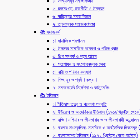
৪। সংখ্যালঘুর সমাজবিজ্ঞান
৫। জনসংখ্যা, রাজনীতি ও উন্নয়ন
৬। দারিদ্র্যের সমাজবিজ্ঞান
৭। তুলনামূলক সমাজকাঠামো
📚 সমাজকর্ম
১। সামাজিক প্রশাসন
২। উচ্চতর সামাজিক গবেষণা ও পরিসংখ্যান
৩। শিল্প সম্পর্ক ও শ্রম আইন
৪। সংশোধন ও সংশোধনমূলক সেবা
৫। নারী ও পরিবার কল্যাণ
৬। শিশু, যুব ও প্রবীণ কল্যাণ
৭। সমাজকর্মের নির্দেশনা ও কাউন্সেলিং
📚 ইতিহাস
১। ইতিহাস তত্ত্ব ও গবেষণা পদ্ধতি
২। ইউরোপ ও আমেরিকার ইতিহাস (১৯১৯খ্রিস্টাব্দ থেকে
৩। দক্ষিণ এশিয়ার জাতীয়তাবাদ ও জাতীয়তাবাদী আন্দো
৪। বাংলার সাংস্কৃতিক, সামাজিক ও অর্থনৈতিক দিকসমূহ (ন
৫। বাংলাদেশের ইতিহাস (১৯৭২ খ্রিস্টাব্দ থেকে বর্তমান)