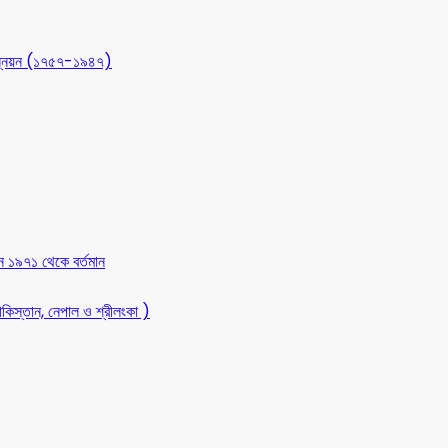
 উন্নয়ন (১৭৫৭-১৯৪৭)
ন ১৯৭১ থেকে বর্তমান
কিস্তান, নেপাল ও শ্রীলংকা )