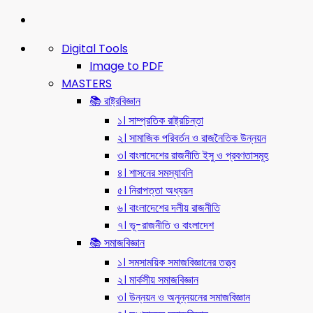
Digital Tools
Image to PDF
MASTERS
📚 রাষ্ট্রবিজ্ঞান
১। সাম্প্রতিক রাষ্ট্রচিন্তা
২। সামাজিক পরিবর্তন ও রাজনৈতিক উন্নয়ন
৩। বাংলাদেশের রাজনীতি ইসু ও প্রবণতাসমূহ
৪। শাসনের সমস্যাবলি
৫। নিরাপত্তা অধ্যয়ন
৬। বাংলাদেশের দলীয় রাজনীতি
৭। ভূ-রাজনীতি ও বাংলাদেশ
📚 সমাজবিজ্ঞান
১। সমসাময়িক সমাজবিজ্ঞানের তত্ত্ব
২। মার্কসীয় সমাজবিজ্ঞান
৩। উন্নয়ন ও অনুন্নয়নের সমাজবিজ্ঞান