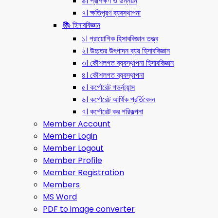
৬। প্রশিক্ষণ ও উন্নয়ন
৭। ক্ষতিপূরণ ব্যবস্থাপনা
📚 হিসাববিজ্ঞান
১। প্রায়োগিক হিসাববিজ্ঞান তত্ত্ব
২। উচ্চতর উৎপাদন ব্যয় হিসাববিজ্ঞান
৩। কৌশলগত ব্যবস্থাপনা হিসাববিজ্ঞান
৪। কৌশলগত ব্যবস্থাপনা
৫। কর্পোরেট গভর্ন্য্যান্স
৬। কর্পোরেট আর্থিক প্রর্তিবেদন
৭। কর্পোরেট কর পরিকল্পনা
Member Account
Member Login
Member Logout
Member Profile
Member Registration
Members
MS Word
PDF to image converter