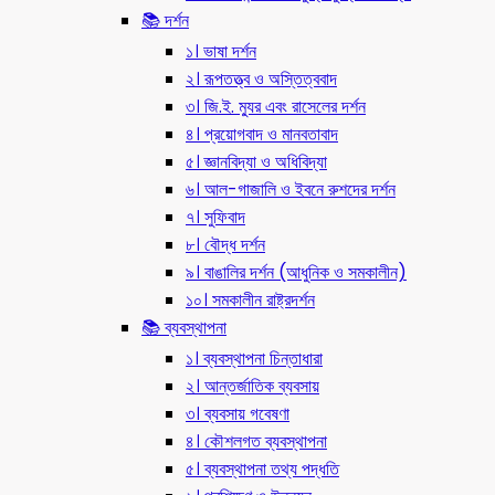
📚 দর্শন
১। ভাষা দর্শন
২। রূপতত্ত্ব ও অস্তিত্ববাদ
৩। জি.ই. ম্যুর এবং রাসেলের দর্শন
৪। প্রয়োগবাদ ও মানবতাবাদ
৫। জ্ঞানবিদ্যা ও অধিবিদ্যা
৬। আল-গাজালি ও ইবনে রুশদের দর্শন
৭। সুফিবাদ
৮। বৌদ্ধ দর্শন
৯। বাঙালির দর্শন (আধুনিক ও সমকালীন)
১০। সমকালীন রাষ্ট্রদর্শন
📚 ব্যবস্থাপনা
১। ব্যবস্থাপনা চিন্তাধারা
২। আন্তর্জাতিক ব্যবসায়
৩। ব্যবসায় গবেষণা
৪। কৌশলগত ব্যবস্থাপনা
৫। ব্যবস্থাপনা তথ্য পদ্ধতি