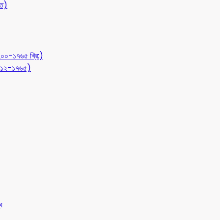
ীত)
১২০০-১৭৬৫ খ্রি:)
 (৭১২-১৭৬৫)
ধ