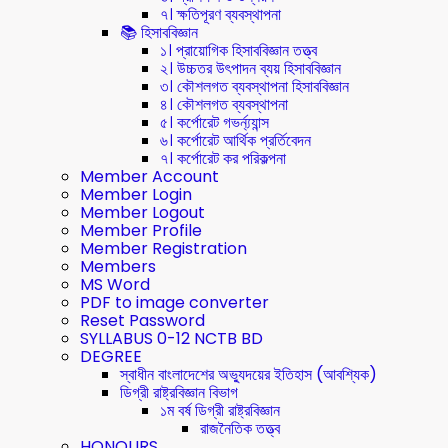
৭। ক্ষতিপূরণ ব্যবস্থাপনা
📚 হিসাববিজ্ঞান
১। প্রায়োগিক হিসাববিজ্ঞান তত্ত্ব
২। উচ্চতর উৎপাদন ব্যয় হিসাববিজ্ঞান
৩। কৌশলগত ব্যবস্থাপনা হিসাববিজ্ঞান
৪। কৌশলগত ব্যবস্থাপনা
৫। কর্পোরেট গভর্ন্য্যান্স
৬। কর্পোরেট আর্থিক প্রর্তিবেদন
৭। কর্পোরেট কর পরিকল্পনা
Member Account
Member Login
Member Logout
Member Profile
Member Registration
Members
MS Word
PDF to image converter
Reset Password
SYLLABUS 0-12 NCTB BD
DEGREE
স্বাধীন বাংলাদেশের অভ্যুদয়ের ইতিহাস (আবশ্যিক)
ডিগ্রী রাষ্ট্রবিজ্ঞান বিভাগ
১ম বর্ষ ডিগ্রী রাষ্ট্রবিজ্ঞান
রাজনৈতিক তত্ত্ব
HONOURS