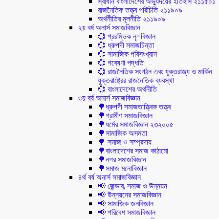
স্বাধীন বাংলাদেশের অভ্যুদয়ের ইতিহাস ২১১৫০১
রাজনৈতিক তত্ত্ব পরিচিতি ২১১৯০৯
অর্থনীতির মূলনীতি ২১১৯০৯
২য় বর্ষ অনার্স সমাজবিজ্ঞান
💞 প্ররম্ভিক নৃ-বিজ্ঞান
💞 ধ্রুপদী সমাজচিন্তা
💞 সামাজিক পরিসংখ্যান
💞 গবেষণা পদ্ধতি
💞 রাজনৈতিক সংগঠন এবং যুক্তরাজ্য ও মার্কিন
যুক্তরাষ্ট্রের রাজনৈতিক ব্যবস্থা
💞 বাংলাদেশের অর্থনীতি
৩য় বর্ষ অনার্স সমাজবিজ্ঞান
🌳ধ্রুপদী সমাজতাত্ত্বিক তত্ত্ব
🌳গ্রামীণ সমাজবিজ্ঞান
🌳ধর্মের সমাজবিজ্ঞান ২৩২০০৫
🌳সামাজিক অসমতা
🌳 সমাজ ও সম্প্রদায়
🌳বাংলাদেশের সমাজ কাঠামো
🌳নগর সমাজবিজ্ঞান
🌳সমাজ মনোবিজ্ঞান
৪র্থ বর্ষ অনার্স সমাজবিজ্ঞান
📢 জেন্ডার, সমাজ ও উন্নয়ন
📢 উন্নয়নের সমাজবিজ্ঞান
📢 সামাজিক জনবিজ্ঞান
📢 পরিবেশ সমাজবিজ্ঞান