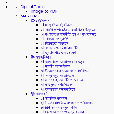
Digital Tools
Image to PDF
MASTERS
📚 রাষ্ট্রবিজ্ঞান
১। সাম্প্রতিক রাষ্ট্রচিন্তা
২। সামাজিক পরিবর্তন ও রাজনৈতিক উন্নয়ন
৩। বাংলাদেশের রাজনীতি ইসু ও প্রবণতাসমূহ
৪। শাসনের সমস্যাবলি
৫। নিরাপত্তা অধ্যয়ন
৬। বাংলাদেশের দলীয় রাজনীতি
৭। ভূ-রাজনীতি ও বাংলাদেশ
📚 সমাজবিজ্ঞান
১। সমসাময়িক সমাজবিজ্ঞানের তত্ত্ব
২। মার্কসীয় সমাজবিজ্ঞান
৩। উন্নয়ন ও অনুন্নয়নের সমাজবিজ্ঞান
৪। সংখ্যালঘুর সমাজবিজ্ঞান
৫। জনসংখ্যা, রাজনীতি ও উন্নয়ন
৬। দারিদ্র্যের সমাজবিজ্ঞান
৭। তুলনামূলক সমাজকাঠামো
📚 সমাজকর্ম
১। সামাজিক প্রশাসন
২। উচ্চতর সামাজিক গবেষণা ও পরিসংখ্যান
৩। শিল্প সম্পর্ক ও শ্রম আইন
৪। সংশোধন ও সংশোধনমূলক সেবা