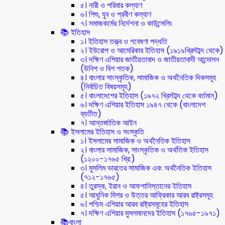
৫। নারী ও পরিবার কল্যাণ
৬। শিশু, যুব ও প্রবীণ কল্যাণ
৭। সমাজকর্মের নির্দেশনা ও কাউন্সেলিং
📚 ইতিহাস
১। ইতিহাস তত্ত্ব ও গবেষণা পদ্ধতি
২। ইউরোপ ও আমেরিকার ইতিহাস (১৯১৯খ্রিস্টাব্দ থেকে)
৩। দক্ষিণ এশিয়ার জাতীয়তাবাদ ও জাতীয়তাবাদী আন্দোলন
(উনিশ ও বিশ শতক)
৪। বাংলার সাংস্কৃতিক, সামাজিক ও অর্থনৈতিক দিকসমূহ
(নির্বাচিত বিষয়সমূহ)
৫। বাংলাদেশের ইতিহাস (১৯৭২ খ্রিস্টাব্দ থেকে বর্তমান)
৬। দক্ষিণ এশিয়ার ইতিহাস ১৯৪৭ থেকে (বাংলাদেশ
ব্যতীত)
৭। আন্তর্জাতিক আইন
📚 ইসলামের ইতিহাস ও সংস্কৃতি
১। ইসলামের সামাজিক ও অর্থনৈতিক ইতিহাস
২। বাংলার সামাজিক, সাংস্কৃতিক ও অর্থতিক ইতিহাস
(১২০০-১৭৬৫ খ্রি:)
৩। মুসলিম ভারতের সামাজিক এবং অর্থনৈতিক ইতিহাস
(৭১২-১৭৬৫)
৪। তুরস্ক, ইরান ও আফগানিস্তানের ইতিহাস
৫। আধুনিক মিশর ও উত্তর আফ্রিকার আরব রাষ্ট্রসমূহ
৬। পশ্চিম এশিয়ার আরব রাষ্ট্রসমূহের ইতিহাস
৭। দক্ষিণ এশিয়ার মুসলমানদের ইতিহাস (১৭৬৫-১৯৭১)
📚বাংলা