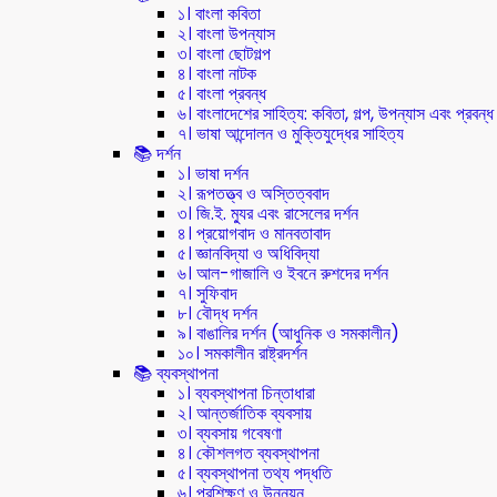
১। বাংলা কবিতা
২। বাংলা উপন্যাস
৩। বাংলা ছোটগল্প
৪। বাংলা নাটক
৫। বাংলা প্রবন্ধ
৬। বাংলাদেশের সাহিত্য: কবিতা, গল্প, উপন্যাস এবং প্রবন্ধ
৭। ভাষা আন্দোলন ও মুক্তিযুদ্ধের সাহিত্য
📚 দর্শন
১। ভাষা দর্শন
২। রূপতত্ত্ব ও অস্তিত্ববাদ
৩। জি.ই. ম্যুর এবং রাসেলের দর্শন
৪। প্রয়োগবাদ ও মানবতাবাদ
৫। জ্ঞানবিদ্যা ও অধিবিদ্যা
৬। আল-গাজালি ও ইবনে রুশদের দর্শন
৭। সুফিবাদ
৮। বৌদ্ধ দর্শন
৯। বাঙালির দর্শন (আধুনিক ও সমকালীন)
১০। সমকালীন রাষ্ট্রদর্শন
📚 ব্যবস্থাপনা
১। ব্যবস্থাপনা চিন্তাধারা
২। আন্তর্জাতিক ব্যবসায়
৩। ব্যবসায় গবেষণা
৪। কৌশলগত ব্যবস্থাপনা
৫। ব্যবস্থাপনা তথ্য পদ্ধতি
৬। প্রশিক্ষণ ও উন্নয়ন