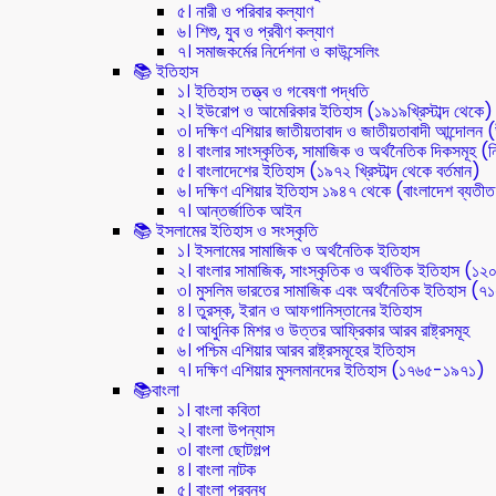
৫। নারী ও পরিবার কল্যাণ
৬। শিশু, যুব ও প্রবীণ কল্যাণ
৭। সমাজকর্মের নির্দেশনা ও কাউন্সেলিং
📚 ইতিহাস
১। ইতিহাস তত্ত্ব ও গবেষণা পদ্ধতি
২। ইউরোপ ও আমেরিকার ইতিহাস (১৯১৯খ্রিস্টাব্দ থেকে)
৩। দক্ষিণ এশিয়ার জাতীয়তাবাদ ও জাতীয়তাবাদী আন্দোলন
৪। বাংলার সাংস্কৃতিক, সামাজিক ও অর্থনৈতিক দিকসমূহ (নি
৫। বাংলাদেশের ইতিহাস (১৯৭২ খ্রিস্টাব্দ থেকে বর্তমান)
৬। দক্ষিণ এশিয়ার ইতিহাস ১৯৪৭ থেকে (বাংলাদেশ ব্যতী
৭। আন্তর্জাতিক আইন
📚 ইসলামের ইতিহাস ও সংস্কৃতি
১। ইসলামের সামাজিক ও অর্থনৈতিক ইতিহাস
২। বাংলার সামাজিক, সাংস্কৃতিক ও অর্থতিক ইতিহাস (১২
৩। মুসলিম ভারতের সামাজিক এবং অর্থনৈতিক ইতিহাস (
৪। তুরস্ক, ইরান ও আফগানিস্তানের ইতিহাস
৫। আধুনিক মিশর ও উত্তর আফ্রিকার আরব রাষ্ট্রসমূহ
৬। পশ্চিম এশিয়ার আরব রাষ্ট্রসমূহের ইতিহাস
৭। দক্ষিণ এশিয়ার মুসলমানদের ইতিহাস (১৭৬৫-১৯৭১)
📚বাংলা
১। বাংলা কবিতা
২। বাংলা উপন্যাস
৩। বাংলা ছোটগল্প
৪। বাংলা নাটক
৫। বাংলা প্রবন্ধ