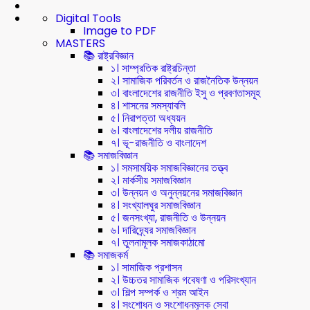
Digital Tools
Image to PDF
MASTERS
📚 রাষ্ট্রবিজ্ঞান
১। সাম্প্রতিক রাষ্ট্রচিন্তা
২। সামাজিক পরিবর্তন ও রাজনৈতিক উন্নয়ন
৩। বাংলাদেশের রাজনীতি ইসু ও প্রবণতাসমূহ
৪। শাসনের সমস্যাবলি
৫। নিরাপত্তা অধ্যয়ন
৬। বাংলাদেশের দলীয় রাজনীতি
৭। ভূ-রাজনীতি ও বাংলাদেশ
📚 সমাজবিজ্ঞান
১। সমসাময়িক সমাজবিজ্ঞানের তত্ত্ব
২। মার্কসীয় সমাজবিজ্ঞান
৩। উন্নয়ন ও অনুন্নয়নের সমাজবিজ্ঞান
৪। সংখ্যালঘুর সমাজবিজ্ঞান
৫। জনসংখ্যা, রাজনীতি ও উন্নয়ন
৬। দারিদ্র্যের সমাজবিজ্ঞান
৭। তুলনামূলক সমাজকাঠামো
📚 সমাজকর্ম
১। সামাজিক প্রশাসন
২। উচ্চতর সামাজিক গবেষণা ও পরিসংখ্যান
৩। শিল্প সম্পর্ক ও শ্রম আইন
৪। সংশোধন ও সংশোধনমূলক সেবা