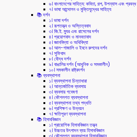
৬। বাংলাদেশের সাহিত্য: কবিতা, গল্প, উপন্যাস এবং প্রবন্ধ
৭। ভাষা আন্দোলন ও মুক্তিযুদ্ধের সাহিত্য
📚 দর্শন
১। ভাষা দর্শন
২। রূপতত্ত্ব ও অস্তিত্ববাদ
৩। জি.ই. ম্যুর এবং রাসেলের দর্শন
৪। প্রয়োগবাদ ও মানবতাবাদ
৫। জ্ঞানবিদ্যা ও অধিবিদ্যা
৬। আল-গাজালি ও ইবনে রুশদের দর্শন
৭। সুফিবাদ
৮। বৌদ্ধ দর্শন
৯। বাঙালির দর্শন (আধুনিক ও সমকালীন)
১০। সমকালীন রাষ্ট্রদর্শন
📚 ব্যবস্থাপনা
১। ব্যবস্থাপনা চিন্তাধারা
২। আন্তর্জাতিক ব্যবসায়
৩। ব্যবসায় গবেষণা
৪। কৌশলগত ব্যবস্থাপনা
৫। ব্যবস্থাপনা তথ্য পদ্ধতি
৬। প্রশিক্ষণ ও উন্নয়ন
৭। ক্ষতিপূরণ ব্যবস্থাপনা
📚 হিসাববিজ্ঞান
১। প্রায়োগিক হিসাববিজ্ঞান তত্ত্ব
২। উচ্চতর উৎপাদন ব্যয় হিসাববিজ্ঞান
৩। কৌশলগত ব্যবস্থাপনা হিসাববিজ্ঞান