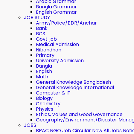
Arabic Grammar
Bangla Grammar
English Grammar
JOB STUDY
Army/Police/BDR/Anchar
Bank
BCS
Govt. job
Medical Admission
Nibandhon
Primary
University Admission
Bangla
English
Math
General Knowledge Bangladesh
General Knowledge International
Computer & IT
Biology
Chemistry
Physics
Ethics, Values ​​and Good Governance
Geography/Environment/Disaster Mana
JOBS
BRAC NGO Job Circular New All Jobs Noti