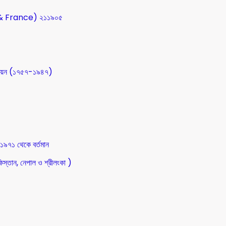
SA & France) ২১১৯০৫
উন্নয়ন (১৭৫৭-১৯৪৭)
 ১৯৭১ থেকে বর্তমান
িস্তান, নেপাল ও শ্রীলংকা )