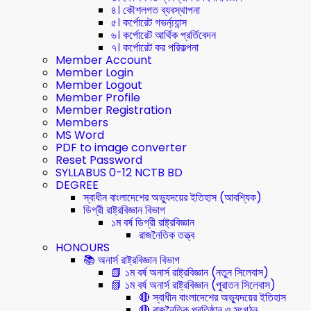
৪। কৌশলগত ব্যবস্থাপনা
৫। কর্পোরেট গভর্ন্য্যান্স
৬। কর্পোরেট আর্থিক প্রর্তিবেদন
৭। কর্পোরেট কর পরিকল্পনা
Member Account
Member Login
Member Logout
Member Profile
Member Registration
Members
MS Word
PDF to image converter
Reset Password
SYLLABUS 0-12 NCTB BD
DEGREE
স্বাধীন বাংলাদেশের অভ্যুদয়ের ইতিহাস (আবশ্যিক)
ডিগ্রী রাষ্ট্রবিজ্ঞান বিভাগ
১ম বর্ষ ডিগ্রী রাষ্ট্রবিজ্ঞান
রাজনৈতিক তত্ত্ব
HONOURS
📚 অনার্স রাষ্ট্রবিজ্ঞান বিভাগ
📗 ১ম বর্ষ অনার্স রাষ্ট্রবিজ্ঞান (নতুন সিলেবাস)
📗 ১ম বর্ষ অনার্স রাষ্ট্রবিজ্ঞান (পুরাতন সিলেবাস)
🔴 স্বাধীন বাংলাদেশের অভ্যুদয়ের ইতিহাস
🔴 রাজনৈতিক প্রতিষ্ঠান ও সংগঠন