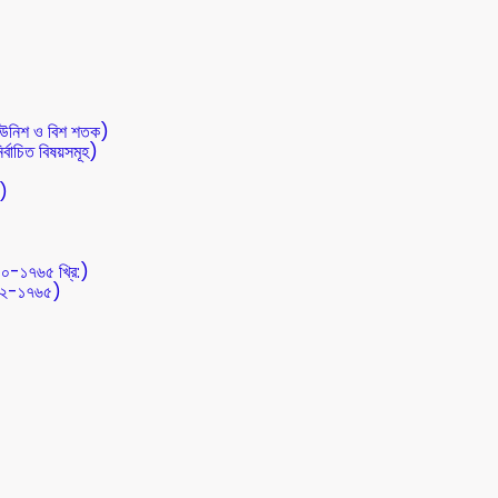
 (উনিশ ও বিশ শতক)
র্বাচিত বিষয়সমূহ)
ত)
০০-১৭৬৫ খ্রি:)
৭১২-১৭৬৫)