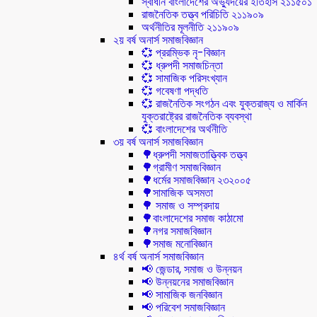
স্বাধীন বাংলাদেশের অভ্যুদয়ের ইতিহাস ২১১৫০১
রাজনৈতিক তত্ত্ব পরিচিতি ২১১৯০৯
অর্থনীতির মূলনীতি ২১১৯০৯
২য় বর্ষ অনার্স সমাজবিজ্ঞান
💞 প্ররম্ভিক নৃ-বিজ্ঞান
💞 ধ্রুপদী সমাজচিন্তা
💞 সামাজিক পরিসংখ্যান
💞 গবেষণা পদ্ধতি
💞 রাজনৈতিক সংগঠন এবং যুক্তরাজ্য ও মার্কিন
যুক্তরাষ্ট্রের রাজনৈতিক ব্যবস্থা
💞 বাংলাদেশের অর্থনীতি
৩য় বর্ষ অনার্স সমাজবিজ্ঞান
🌳ধ্রুপদী সমাজতাত্ত্বিক তত্ত্ব
🌳গ্রামীণ সমাজবিজ্ঞান
🌳ধর্মের সমাজবিজ্ঞান ২৩২০০৫
🌳সামাজিক অসমতা
🌳 সমাজ ও সম্প্রদায়
🌳বাংলাদেশের সমাজ কাঠামো
🌳নগর সমাজবিজ্ঞান
🌳সমাজ মনোবিজ্ঞান
৪র্থ বর্ষ অনার্স সমাজবিজ্ঞান
📢 জেন্ডার, সমাজ ও উন্নয়ন
📢 উন্নয়নের সমাজবিজ্ঞান
📢 সামাজিক জনবিজ্ঞান
📢 পরিবেশ সমাজবিজ্ঞান