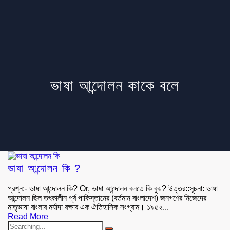
ভাষা আন্দোলন কাকে বলে
ভাষা আন্দোলন কি ?
প্রশ্ন:- ভাষা আন্দোলন কি? Or, ভাষা আন্দোলন বলতে কি বুঝ? উত্তর::সূচনা: ভাষা
আন্দোলন ছিল তৎকালীন পূর্ব পাকিস্তানের (বর্তমান বাংলাদেশ) জনগণের নিজেদের
মাতৃভাষা বাংলার মর্যাদা রক্ষার এক ঐতিহাসিক সংগ্রাম। ১৯৫২...
Read More