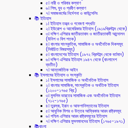
৫। নারী ও পরিবার কল্যাণ
৬। শিশু, যুব ও প্রবীণ কল্যাণ
৭। সমাজকর্মের নির্দেশনা ও কাউন্সেলিং
📚 ইতিহাস
১। ইতিহাস তত্ত্ব ও গবেষণা পদ্ধতি
২। ইউরোপ ও আমেরিকার ইতিহাস (১৯১৯খ্রিস্টাব্দ থেকে)
৩। দক্ষিণ এশিয়ার জাতীয়তাবাদ ও জাতীয়তাবাদী আন্দোলন
(উনিশ ও বিশ শতক)
৪। বাংলার সাংস্কৃতিক, সামাজিক ও অর্থনৈতিক দিকসমূহ
(নির্বাচিত বিষয়সমূহ)
৫। বাংলাদেশের ইতিহাস (১৯৭২ খ্রিস্টাব্দ থেকে বর্তমান)
৬। দক্ষিণ এশিয়ার ইতিহাস ১৯৪৭ থেকে (বাংলাদেশ
ব্যতীত)
৭। আন্তর্জাতিক আইন
📚 ইসলামের ইতিহাস ও সংস্কৃতি
১। ইসলামের সামাজিক ও অর্থনৈতিক ইতিহাস
২। বাংলার সামাজিক, সাংস্কৃতিক ও অর্থতিক ইতিহাস
(১২০০-১৭৬৫ খ্রি:)
৩। মুসলিম ভারতের সামাজিক এবং অর্থনৈতিক ইতিহাস
(৭১২-১৭৬৫)
৪। তুরস্ক, ইরান ও আফগানিস্তানের ইতিহাস
৫। আধুনিক মিশর ও উত্তর আফ্রিকার আরব রাষ্ট্রসমূহ
৬। পশ্চিম এশিয়ার আরব রাষ্ট্রসমূহের ইতিহাস
৭। দক্ষিণ এশিয়ার মুসলমানদের ইতিহাস (১৭৬৫-১৯৭১)
📚বাংলা