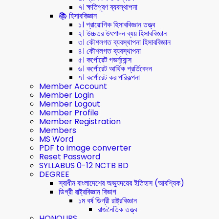
৭। ক্ষতিপূরণ ব্যবস্থাপনা
📚 হিসাববিজ্ঞান
১। প্রায়োগিক হিসাববিজ্ঞান তত্ত্ব
২। উচ্চতর উৎপাদন ব্যয় হিসাববিজ্ঞান
৩। কৌশলগত ব্যবস্থাপনা হিসাববিজ্ঞান
৪। কৌশলগত ব্যবস্থাপনা
৫। কর্পোরেট গভর্ন্য্যান্স
৬। কর্পোরেট আর্থিক প্রর্তিবেদন
৭। কর্পোরেট কর পরিকল্পনা
Member Account
Member Login
Member Logout
Member Profile
Member Registration
Members
MS Word
PDF to image converter
Reset Password
SYLLABUS 0-12 NCTB BD
DEGREE
স্বাধীন বাংলাদেশের অভ্যুদয়ের ইতিহাস (আবশ্যিক)
ডিগ্রী রাষ্ট্রবিজ্ঞান বিভাগ
১ম বর্ষ ডিগ্রী রাষ্ট্রবিজ্ঞান
রাজনৈতিক তত্ত্ব
HONOURS