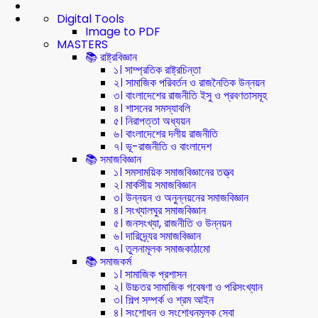
Digital Tools
Image to PDF
MASTERS
📚 রাষ্ট্রবিজ্ঞান
১। সাম্প্রতিক রাষ্ট্রচিন্তা
২। সামাজিক পরিবর্তন ও রাজনৈতিক উন্নয়ন
৩। বাংলাদেশের রাজনীতি ইসু ও প্রবণতাসমূহ
৪। শাসনের সমস্যাবলি
৫। নিরাপত্তা অধ্যয়ন
৬। বাংলাদেশের দলীয় রাজনীতি
৭। ভূ-রাজনীতি ও বাংলাদেশ
📚 সমাজবিজ্ঞান
১। সমসাময়িক সমাজবিজ্ঞানের তত্ত্ব
২। মার্কসীয় সমাজবিজ্ঞান
৩। উন্নয়ন ও অনুন্নয়নের সমাজবিজ্ঞান
৪। সংখ্যালঘুর সমাজবিজ্ঞান
৫। জনসংখ্যা, রাজনীতি ও উন্নয়ন
৬। দারিদ্র্যের সমাজবিজ্ঞান
৭। তুলনামূলক সমাজকাঠামো
📚 সমাজকর্ম
১। সামাজিক প্রশাসন
২। উচ্চতর সামাজিক গবেষণা ও পরিসংখ্যান
৩। শিল্প সম্পর্ক ও শ্রম আইন
৪। সংশোধন ও সংশোধনমূলক সেবা