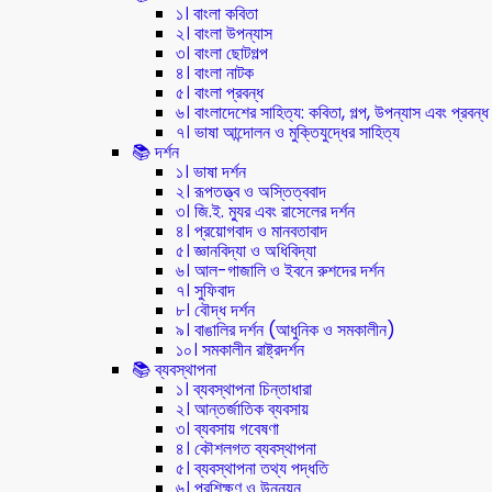
১। বাংলা কবিতা
২। বাংলা উপন্যাস
৩। বাংলা ছোটগল্প
৪। বাংলা নাটক
৫। বাংলা প্রবন্ধ
৬। বাংলাদেশের সাহিত্য: কবিতা, গল্প, উপন্যাস এবং প্রবন্ধ
৭। ভাষা আন্দোলন ও মুক্তিযুদ্ধের সাহিত্য
📚 দর্শন
১। ভাষা দর্শন
২। রূপতত্ত্ব ও অস্তিত্ববাদ
৩। জি.ই. ম্যুর এবং রাসেলের দর্শন
৪। প্রয়োগবাদ ও মানবতাবাদ
৫। জ্ঞানবিদ্যা ও অধিবিদ্যা
৬। আল-গাজালি ও ইবনে রুশদের দর্শন
৭। সুফিবাদ
৮। বৌদ্ধ দর্শন
৯। বাঙালির দর্শন (আধুনিক ও সমকালীন)
১০। সমকালীন রাষ্ট্রদর্শন
📚 ব্যবস্থাপনা
১। ব্যবস্থাপনা চিন্তাধারা
২। আন্তর্জাতিক ব্যবসায়
৩। ব্যবসায় গবেষণা
৪। কৌশলগত ব্যবস্থাপনা
৫। ব্যবস্থাপনা তথ্য পদ্ধতি
৬। প্রশিক্ষণ ও উন্নয়ন