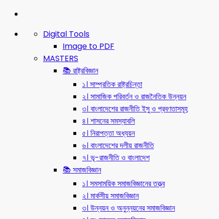
Digital Tools
Image to PDF
MASTERS
📚 রাষ্ট্রবিজ্ঞান
১। সাম্প্রতিক রাষ্ট্রচিন্তা
২। সামাজিক পরিবর্তন ও রাজনৈতিক উন্নয়ন
৩। বাংলাদেশের রাজনীতি ইসু ও প্রবণতাসমূহ
৪। শাসনের সমস্যাবলি
৫। নিরাপত্তা অধ্যয়ন
৬। বাংলাদেশের দলীয় রাজনীতি
৭। ভূ-রাজনীতি ও বাংলাদেশ
📚 সমাজবিজ্ঞান
১। সমসাময়িক সমাজবিজ্ঞানের তত্ত্ব
২। মার্কসীয় সমাজবিজ্ঞান
৩। উন্নয়ন ও অনুন্নয়নের সমাজবিজ্ঞান