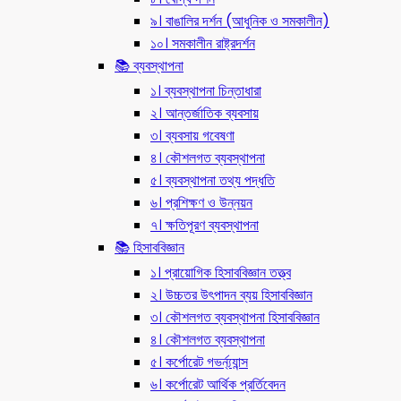
৯। বাঙালির দর্শন (আধুনিক ও সমকালীন)
১০। সমকালীন রাষ্ট্রদর্শন
📚 ব্যবস্থাপনা
১। ব্যবস্থাপনা চিন্তাধারা
২। আন্তর্জাতিক ব্যবসায়
৩। ব্যবসায় গবেষণা
৪। কৌশলগত ব্যবস্থাপনা
৫। ব্যবস্থাপনা তথ্য পদ্ধতি
৬। প্রশিক্ষণ ও উন্নয়ন
৭। ক্ষতিপূরণ ব্যবস্থাপনা
📚 হিসাববিজ্ঞান
১। প্রায়োগিক হিসাববিজ্ঞান তত্ত্ব
২। উচ্চতর উৎপাদন ব্যয় হিসাববিজ্ঞান
৩। কৌশলগত ব্যবস্থাপনা হিসাববিজ্ঞান
৪। কৌশলগত ব্যবস্থাপনা
৫। কর্পোরেট গভর্ন্য্যান্স
৬। কর্পোরেট আর্থিক প্রর্তিবেদন