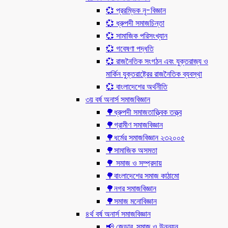
💞 প্ররম্ভিক নৃ-বিজ্ঞান
💞 ধ্রুপদী সমাজচিন্তা
💞 সামাজিক পরিসংখ্যান
💞 গবেষণা পদ্ধতি
💞 রাজনৈতিক সংগঠন এবং যুক্তরাজ্য ও
মার্কিন যুক্তরাষ্ট্রের রাজনৈতিক ব্যবস্থা
💞 বাংলাদেশের অর্থনীতি
৩য় বর্ষ অনার্স সমাজবিজ্ঞান
🌳ধ্রুপদী সমাজতাত্ত্বিক তত্ত্ব
🌳গ্রামীণ সমাজবিজ্ঞান
🌳ধর্মের সমাজবিজ্ঞান ২৩২০০৫
🌳সামাজিক অসমতা
🌳 সমাজ ও সম্প্রদায়
🌳বাংলাদেশের সমাজ কাঠামো
🌳নগর সমাজবিজ্ঞান
🌳সমাজ মনোবিজ্ঞান
৪র্থ বর্ষ অনার্স সমাজবিজ্ঞান
📢 জেন্ডার, সমাজ ও উন্নয়ন