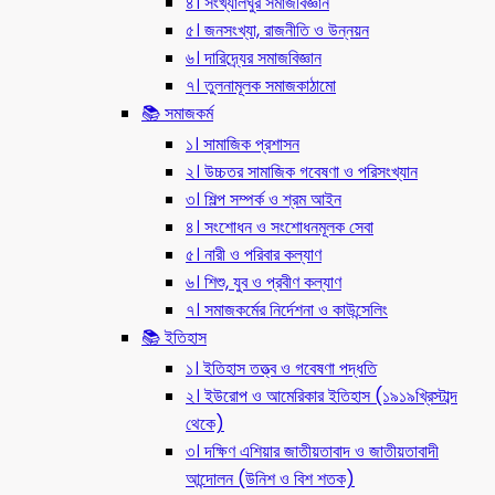
৪। সংখ্যালঘুর সমাজবিজ্ঞান
৫। জনসংখ্যা, রাজনীতি ও উন্নয়ন
৬। দারিদ্র্যের সমাজবিজ্ঞান
৭। তুলনামূলক সমাজকাঠামো
📚 সমাজকর্ম
১। সামাজিক প্রশাসন
২। উচ্চতর সামাজিক গবেষণা ও পরিসংখ্যান
৩। শিল্প সম্পর্ক ও শ্রম আইন
৪। সংশোধন ও সংশোধনমূলক সেবা
৫। নারী ও পরিবার কল্যাণ
৬। শিশু, যুব ও প্রবীণ কল্যাণ
৭। সমাজকর্মের নির্দেশনা ও কাউন্সেলিং
📚 ইতিহাস
১। ইতিহাস তত্ত্ব ও গবেষণা পদ্ধতি
২। ইউরোপ ও আমেরিকার ইতিহাস (১৯১৯খ্রিস্টাব্দ
থেকে)
৩। দক্ষিণ এশিয়ার জাতীয়তাবাদ ও জাতীয়তাবাদী
আন্দোলন (উনিশ ও বিশ শতক)