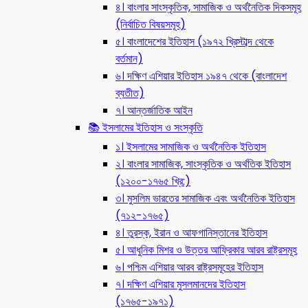
৪। বাংলার সাংস্কৃতিক, সামাজিক ও অর্থনৈতিক দিকসমূহ
(নির্বাচিত বিষয়সমূহ)
৫। বাংলাদেশের ইতিহাস (১৯৭২ খ্রিস্টাব্দ থেকে
বর্তমান)
৬। দক্ষিণ এশিয়ার ইতিহাস ১৯৪৭ থেকে (বাংলাদেশ
ব্যতীত)
৭। আন্তর্জাতিক আইন
📚 ইসলামের ইতিহাস ও সংস্কৃতি
১। ইসলামের সামাজিক ও অর্থনৈতিক ইতিহাস
২। বাংলার সামাজিক, সাংস্কৃতিক ও অর্থতিক ইতিহাস
(১২০০-১৭৬৫ খ্রি:)
৩। মুসলিম ভারতের সামাজিক এবং অর্থনৈতিক ইতিহাস
(৭১২-১৭৬৫)
৪। তুরস্ক, ইরান ও আফগানিস্তানের ইতিহাস
৫। আধুনিক মিশর ও উত্তর আফ্রিকার আরব রাষ্ট্রসমূহ
৬। পশ্চিম এশিয়ার আরব রাষ্ট্রসমূহের ইতিহাস
৭। দক্ষিণ এশিয়ার মুসলমানদের ইতিহাস
(১৭৬৫-১৯৭১)