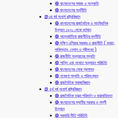
🔴 বাংলাদেশের সমাজ ও সংস্কৃতি
🔴 বাংলাদেশের অর্থনীতি
📗৩য় বর্ষ অনার্স রাষ্ট্রবিজ্ঞান
🔴 বাংলাদেশের রাজনৈতিক ও সাংবিধানিক
উন্নয়ন ১৯৭১ থেকে বর্তমান
🔴 আন্তর্জাতিক রাজনীতির মূলনীতি
🔴 দক্ষিণ এশিয়ার সরকার ও রাজনীতি ( ভারত,
পাকিস্তান, নেপাল ও শ্রীলংকা )
🔴 রাজনীতি অধ্যয়নের পদ্ধতি
🔴 শান্তি এবং সংঘাত অধ্যায়ন পরিচিতি
🔴 বাংলাদেশের লোক প্রশাসন
🔴 গবেষণা পদ্ধতি ও পরিসংখ্যান
🔴 রাজনৈতিক সমাজবিজ্ঞান
📗 ৪র্থ বর্ষ অনার্স রাষ্ট্রবিজ্ঞান
🔴 রাজনৈতিক তত্ত্ব পরিবর্তন ও ধারাবাহিকতা
🔴 বাংলাদেশের স্থানীয় সরকার ও পল্লী
উন্নয়ন
🔴 সরকারি নীতি পরিচিতি