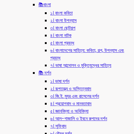
📚বাংলা
১। বাংলা কবিতা
২। বাংলা উপন্যাস
৩। বাংলা ছোটগল্প
৪। বাংলা নাটক
৫। বাংলা প্রবন্ধ
৬। বাংলাদেশের সাহিত্য: কবিতা, গল্প, উপন্যাস এবং
প্রবন্ধ
৭। ভাষা আন্দোলন ও মুক্তিযুদ্ধের সাহিত্য
📚 দর্শন
১। ভাষা দর্শন
২। রূপতত্ত্ব ও অস্তিত্ববাদ
৩। জি.ই. ম্যুর এবং রাসেলের দর্শন
৪। প্রয়োগবাদ ও মানবতাবাদ
৫। জ্ঞানবিদ্যা ও অধিবিদ্যা
৬। আল-গাজালি ও ইবনে রুশদের দর্শন
৭। সুফিবাদ
৮। বৌদ্ধ দর্শন