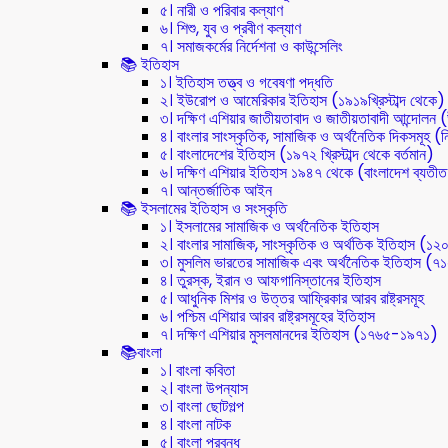
৫। নারী ও পরিবার কল্যাণ
৬। শিশু, যুব ও প্রবীণ কল্যাণ
৭। সমাজকর্মের নির্দেশনা ও কাউন্সেলিং
📚 ইতিহাস
১। ইতিহাস তত্ত্ব ও গবেষণা পদ্ধতি
২। ইউরোপ ও আমেরিকার ইতিহাস (১৯১৯খ্রিস্টাব্দ থেকে)
৩। দক্ষিণ এশিয়ার জাতীয়তাবাদ ও জাতীয়তাবাদী আন্দোলন
৪। বাংলার সাংস্কৃতিক, সামাজিক ও অর্থনৈতিক দিকসমূহ (নি
৫। বাংলাদেশের ইতিহাস (১৯৭২ খ্রিস্টাব্দ থেকে বর্তমান)
৬। দক্ষিণ এশিয়ার ইতিহাস ১৯৪৭ থেকে (বাংলাদেশ ব্যতী
৭। আন্তর্জাতিক আইন
📚 ইসলামের ইতিহাস ও সংস্কৃতি
১। ইসলামের সামাজিক ও অর্থনৈতিক ইতিহাস
২। বাংলার সামাজিক, সাংস্কৃতিক ও অর্থতিক ইতিহাস (১২
৩। মুসলিম ভারতের সামাজিক এবং অর্থনৈতিক ইতিহাস (
৪। তুরস্ক, ইরান ও আফগানিস্তানের ইতিহাস
৫। আধুনিক মিশর ও উত্তর আফ্রিকার আরব রাষ্ট্রসমূহ
৬। পশ্চিম এশিয়ার আরব রাষ্ট্রসমূহের ইতিহাস
৭। দক্ষিণ এশিয়ার মুসলমানদের ইতিহাস (১৭৬৫-১৯৭১)
📚বাংলা
১। বাংলা কবিতা
২। বাংলা উপন্যাস
৩। বাংলা ছোটগল্প
৪। বাংলা নাটক
৫। বাংলা প্রবন্ধ