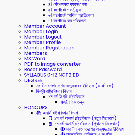
৪। কৌশলগত ব্যবস্থাপনা
৫। কর্পোরেট গভর্ন্য্যান্স
৬। কর্পোরেট আর্থিক প্রর্তিবেদন
৭। কর্পোরেট কর পরিকল্পনা
Member Account
Member Login
Member Logout
Member Profile
Member Registration
Members
MS Word
PDF to image converter
Reset Password
SYLLABUS 0-12 NCTB BD
DEGREE
স্বাধীন বাংলাদেশের অভ্যুদয়ের ইতিহাস (আবশ্যিক)
ডিগ্রী রাষ্ট্রবিজ্ঞান বিভাগ
১ম বর্ষ ডিগ্রী রাষ্ট্রবিজ্ঞান
রাজনৈতিক তত্ত্ব
HONOURS
📚 অনার্স রাষ্ট্রবিজ্ঞান বিভাগ
📗 ১ম বর্ষ অনার্স রাষ্ট্রবিজ্ঞান (নতুন সিলেবাস)
📗 ১ম বর্ষ অনার্স রাষ্ট্রবিজ্ঞান (পুরাতন সিলেবাস)
🔴 স্বাধীন বাংলাদেশের অভ্যুদয়ের ইতিহাস
🔴 রাজনৈতিক প্রতিষ্ঠান ও সংগঠন