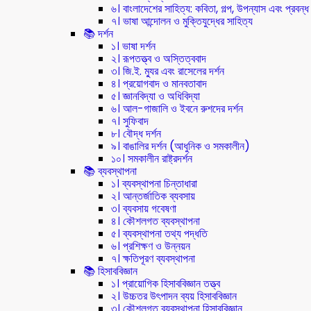
৬। বাংলাদেশের সাহিত্য: কবিতা, গল্প, উপন্যাস এবং প্রবন্ধ
৭। ভাষা আন্দোলন ও মুক্তিযুদ্ধের সাহিত্য
📚 দর্শন
১। ভাষা দর্শন
২। রূপতত্ত্ব ও অস্তিত্ববাদ
৩। জি.ই. ম্যুর এবং রাসেলের দর্শন
৪। প্রয়োগবাদ ও মানবতাবাদ
৫। জ্ঞানবিদ্যা ও অধিবিদ্যা
৬। আল-গাজালি ও ইবনে রুশদের দর্শন
৭। সুফিবাদ
৮। বৌদ্ধ দর্শন
৯। বাঙালির দর্শন (আধুনিক ও সমকালীন)
১০। সমকালীন রাষ্ট্রদর্শন
📚 ব্যবস্থাপনা
১। ব্যবস্থাপনা চিন্তাধারা
২। আন্তর্জাতিক ব্যবসায়
৩। ব্যবসায় গবেষণা
৪। কৌশলগত ব্যবস্থাপনা
৫। ব্যবস্থাপনা তথ্য পদ্ধতি
৬। প্রশিক্ষণ ও উন্নয়ন
৭। ক্ষতিপূরণ ব্যবস্থাপনা
📚 হিসাববিজ্ঞান
১। প্রায়োগিক হিসাববিজ্ঞান তত্ত্ব
২। উচ্চতর উৎপাদন ব্যয় হিসাববিজ্ঞান
৩। কৌশলগত ব্যবস্থাপনা হিসাববিজ্ঞান