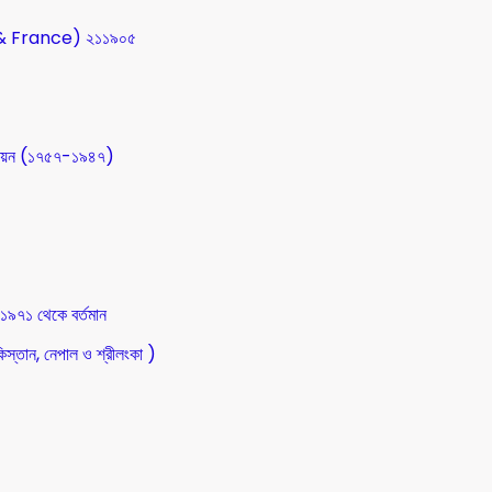
SA & France) ২১১৯০৫
উন্নয়ন (১৭৫৭-১৯৪৭)
 ১৯৭১ থেকে বর্তমান
িস্তান, নেপাল ও শ্রীলংকা )