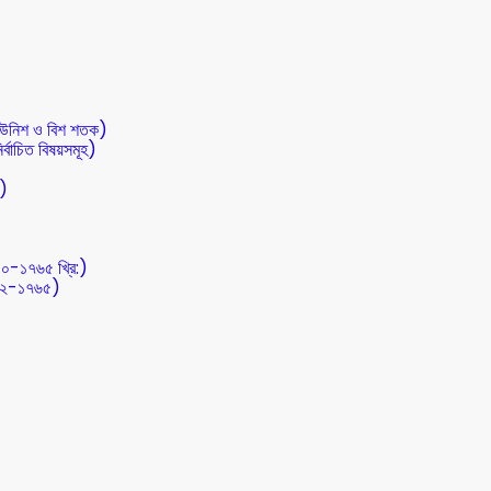
 (উনিশ ও বিশ শতক)
র্বাচিত বিষয়সমূহ)
ত)
০০-১৭৬৫ খ্রি:)
৭১২-১৭৬৫)