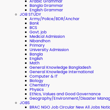
Arabic Grammar
Bangla Grammar
English Grammar
JOB STUDY
Army/Police/BDR/Anchar
Bank
BCS
Govt. job
Medical Admission
Nibandhon
Primary
University Admission
Bangla
English
Math
General Knowledge Bangladesh
General Knowledge International
Computer & IT
Biology
Chemistry
Physics
Ethics, Values ​​and Good Governance
Geography/Environment/Disaster Mana
JOBS
BRAC NGO Job Circular New All Jobs Noti