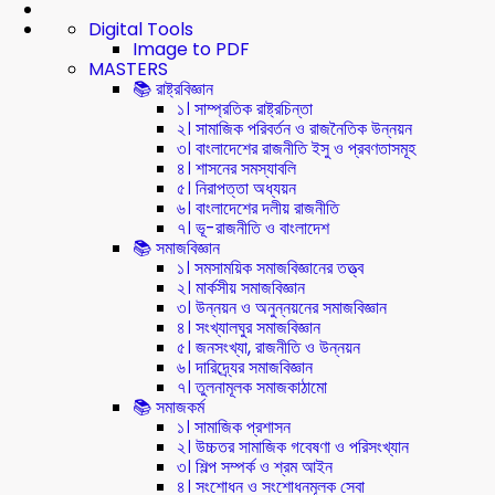
Digital Tools
Image to PDF
MASTERS
📚 রাষ্ট্রবিজ্ঞান
১। সাম্প্রতিক রাষ্ট্রচিন্তা
২। সামাজিক পরিবর্তন ও রাজনৈতিক উন্নয়ন
৩। বাংলাদেশের রাজনীতি ইসু ও প্রবণতাসমূহ
৪। শাসনের সমস্যাবলি
৫। নিরাপত্তা অধ্যয়ন
৬। বাংলাদেশের দলীয় রাজনীতি
৭। ভূ-রাজনীতি ও বাংলাদেশ
📚 সমাজবিজ্ঞান
১। সমসাময়িক সমাজবিজ্ঞানের তত্ত্ব
২। মার্কসীয় সমাজবিজ্ঞান
৩। উন্নয়ন ও অনুন্নয়নের সমাজবিজ্ঞান
৪। সংখ্যালঘুর সমাজবিজ্ঞান
৫। জনসংখ্যা, রাজনীতি ও উন্নয়ন
৬। দারিদ্র্যের সমাজবিজ্ঞান
৭। তুলনামূলক সমাজকাঠামো
📚 সমাজকর্ম
১। সামাজিক প্রশাসন
২। উচ্চতর সামাজিক গবেষণা ও পরিসংখ্যান
৩। শিল্প সম্পর্ক ও শ্রম আইন
৪। সংশোধন ও সংশোধনমূলক সেবা