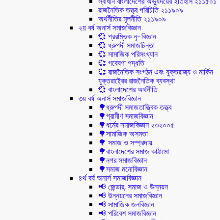
স্বাধীন বাংলাদেশের অভ্যুদয়ের ইতিহাস ২১১৫০১
রাজনৈতিক তত্ত্ব পরিচিতি ২১১৯০৯
অর্থনীতির মূলনীতি ২১১৯০৯
২য় বর্ষ অনার্স সমাজবিজ্ঞান
💞 প্ররম্ভিক নৃ-বিজ্ঞান
💞 ধ্রুপদী সমাজচিন্তা
💞 সামাজিক পরিসংখ্যান
💞 গবেষণা পদ্ধতি
💞 রাজনৈতিক সংগঠন এবং যুক্তরাজ্য ও মার্কিন
যুক্তরাষ্ট্রের রাজনৈতিক ব্যবস্থা
💞 বাংলাদেশের অর্থনীতি
৩য় বর্ষ অনার্স সমাজবিজ্ঞান
🌳ধ্রুপদী সমাজতাত্ত্বিক তত্ত্ব
🌳গ্রামীণ সমাজবিজ্ঞান
🌳ধর্মের সমাজবিজ্ঞান ২৩২০০৫
🌳সামাজিক অসমতা
🌳 সমাজ ও সম্প্রদায়
🌳বাংলাদেশের সমাজ কাঠামো
🌳নগর সমাজবিজ্ঞান
🌳সমাজ মনোবিজ্ঞান
৪র্থ বর্ষ অনার্স সমাজবিজ্ঞান
📢 জেন্ডার, সমাজ ও উন্নয়ন
📢 উন্নয়নের সমাজবিজ্ঞান
📢 সামাজিক জনবিজ্ঞান
📢 পরিবেশ সমাজবিজ্ঞান