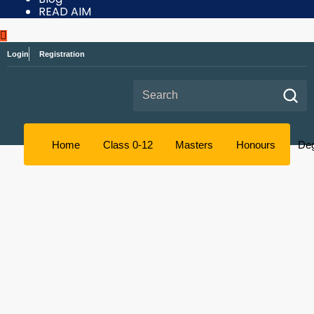
READ AIM
Login
Registration
Search for:
Home
Class 0-12
Masters
Honours
De