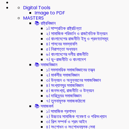
Digital Tools
Image to PDF
MASTERS
📚 রাষ্ট্রবিজ্ঞান
১। সাম্প্রতিক রাষ্ট্রচিন্তা
২। সামাজিক পরিবর্তন ও রাজনৈতিক উন্নয়ন
৩। বাংলাদেশের রাজনীতি ইসু ও প্রবণতাসমূহ
৪। শাসনের সমস্যাবলি
৫। নিরাপত্তা অধ্যয়ন
৬। বাংলাদেশের দলীয় রাজনীতি
৭। ভূ-রাজনীতি ও বাংলাদেশ
📚 সমাজবিজ্ঞান
১। সমসাময়িক সমাজবিজ্ঞানের তত্ত্ব
২। মার্কসীয় সমাজবিজ্ঞান
৩। উন্নয়ন ও অনুন্নয়নের সমাজবিজ্ঞান
৪। সংখ্যালঘুর সমাজবিজ্ঞান
৫। জনসংখ্যা, রাজনীতি ও উন্নয়ন
৬। দারিদ্র্যের সমাজবিজ্ঞান
৭। তুলনামূলক সমাজকাঠামো
📚 সমাজকর্ম
১। সামাজিক প্রশাসন
২। উচ্চতর সামাজিক গবেষণা ও পরিসংখ্যান
৩। শিল্প সম্পর্ক ও শ্রম আইন
৪। সংশোধন ও সংশোধনমূলক সেবা