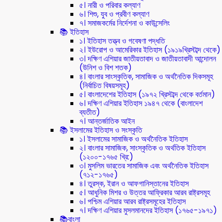
৫। নারী ও পরিবার কল্যাণ
৬। শিশু, যুব ও প্রবীণ কল্যাণ
৭। সমাজকর্মের নির্দেশনা ও কাউন্সেলিং
📚 ইতিহাস
১। ইতিহাস তত্ত্ব ও গবেষণা পদ্ধতি
২। ইউরোপ ও আমেরিকার ইতিহাস (১৯১৯খ্রিস্টাব্দ থেকে)
৩। দক্ষিণ এশিয়ার জাতীয়তাবাদ ও জাতীয়তাবাদী আন্দোলন
(উনিশ ও বিশ শতক)
৪। বাংলার সাংস্কৃতিক, সামাজিক ও অর্থনৈতিক দিকসমূহ
(নির্বাচিত বিষয়সমূহ)
৫। বাংলাদেশের ইতিহাস (১৯৭২ খ্রিস্টাব্দ থেকে বর্তমান)
৬। দক্ষিণ এশিয়ার ইতিহাস ১৯৪৭ থেকে (বাংলাদেশ
ব্যতীত)
৭। আন্তর্জাতিক আইন
📚 ইসলামের ইতিহাস ও সংস্কৃতি
১। ইসলামের সামাজিক ও অর্থনৈতিক ইতিহাস
২। বাংলার সামাজিক, সাংস্কৃতিক ও অর্থতিক ইতিহাস
(১২০০-১৭৬৫ খ্রি:)
৩। মুসলিম ভারতের সামাজিক এবং অর্থনৈতিক ইতিহাস
(৭১২-১৭৬৫)
৪। তুরস্ক, ইরান ও আফগানিস্তানের ইতিহাস
৫। আধুনিক মিশর ও উত্তর আফ্রিকার আরব রাষ্ট্রসমূহ
৬। পশ্চিম এশিয়ার আরব রাষ্ট্রসমূহের ইতিহাস
৭। দক্ষিণ এশিয়ার মুসলমানদের ইতিহাস (১৭৬৫-১৯৭১)
📚বাংলা