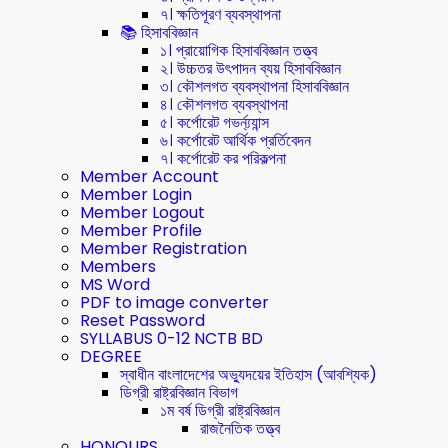
৭। ক্ষতিপূরণ ব্যবস্থাপনা
📚 হিসাববিজ্ঞান
১। প্রায়োগিক হিসাববিজ্ঞান তত্ত্ব
২। উচ্চতর উৎপাদন ব্যয় হিসাববিজ্ঞান
৩। কৌশলগত ব্যবস্থাপনা হিসাববিজ্ঞান
৪। কৌশলগত ব্যবস্থাপনা
৫। কর্পোরেট গভর্ন্য্যান্স
৬। কর্পোরেট আর্থিক প্রর্তিবেদন
৭। কর্পোরেট কর পরিকল্পনা
Member Account
Member Login
Member Logout
Member Profile
Member Registration
Members
MS Word
PDF to image converter
Reset Password
SYLLABUS 0-12 NCTB BD
DEGREE
স্বাধীন বাংলাদেশের অভ্যুদয়ের ইতিহাস (আবশ্যিক)
ডিগ্রী রাষ্ট্রবিজ্ঞান বিভাগ
১ম বর্ষ ডিগ্রী রাষ্ট্রবিজ্ঞান
রাজনৈতিক তত্ত্ব
HONOURS