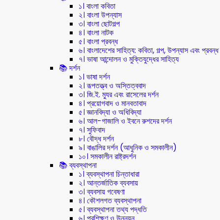
১। বাংলা কবিতা
২। বাংলা উপন্যাস
৩। বাংলা ছোটগল্প
৪। বাংলা নাটক
৫। বাংলা প্রবন্ধ
৬। বাংলাদেশের সাহিত্য: কবিতা, গল্প, উপন্যাস এবং প্রবন্ধ
৭। ভাষা আন্দোলন ও মুক্তিযুদ্ধের সাহিত্য
📚 দর্শন
১। ভাষা দর্শন
২। রূপতত্ত্ব ও অস্তিত্ববাদ
৩। জি.ই. ম্যুর এবং রাসেলের দর্শন
৪। প্রয়োগবাদ ও মানবতাবাদ
৫। জ্ঞানবিদ্যা ও অধিবিদ্যা
৬। আল-গাজালি ও ইবনে রুশদের দর্শন
৭। সুফিবাদ
৮। বৌদ্ধ দর্শন
৯। বাঙালির দর্শন (আধুনিক ও সমকালীন)
১০। সমকালীন রাষ্ট্রদর্শন
📚 ব্যবস্থাপনা
১। ব্যবস্থাপনা চিন্তাধারা
২। আন্তর্জাতিক ব্যবসায়
৩। ব্যবসায় গবেষণা
৪। কৌশলগত ব্যবস্থাপনা
৫। ব্যবস্থাপনা তথ্য পদ্ধতি
৬। প্রশিক্ষণ ও উন্নয়ন