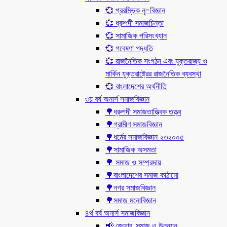
💞 প্ররম্ভিক নৃ-বিজ্ঞান
💞 ধ্রুপদী সমাজচিন্তা
💞 সামাজিক পরিসংখ্যান
💞 গবেষণা পদ্ধতি
💞 রাজনৈতিক সংগঠন এবং যুক্তরাজ্য ও
মার্কিন যুক্তরাষ্ট্রের রাজনৈতিক ব্যবস্থা
💞 বাংলাদেশের অর্থনীতি
৩য় বর্ষ অনার্স সমাজবিজ্ঞান
🌳ধ্রুপদী সমাজতাত্ত্বিক তত্ত্ব
🌳গ্রামীণ সমাজবিজ্ঞান
🌳ধর্মের সমাজবিজ্ঞান ২৩২০০৫
🌳সামাজিক অসমতা
🌳 সমাজ ও সম্প্রদায়
🌳বাংলাদেশের সমাজ কাঠামো
🌳নগর সমাজবিজ্ঞান
🌳সমাজ মনোবিজ্ঞান
৪র্থ বর্ষ অনার্স সমাজবিজ্ঞান
📢 জেন্ডার, সমাজ ও উন্নয়ন