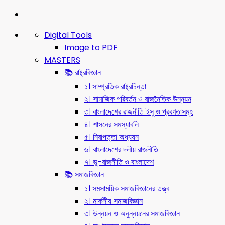
Digital Tools
Image to PDF
MASTERS
📚 রাষ্ট্রবিজ্ঞান
১। সাম্প্রতিক রাষ্ট্রচিন্তা
২। সামাজিক পরিবর্তন ও রাজনৈতিক উন্নয়ন
৩। বাংলাদেশের রাজনীতি ইসু ও প্রবণতাসমূহ
৪। শাসনের সমস্যাবলি
৫। নিরাপত্তা অধ্যয়ন
৬। বাংলাদেশের দলীয় রাজনীতি
৭। ভূ-রাজনীতি ও বাংলাদেশ
📚 সমাজবিজ্ঞান
১। সমসাময়িক সমাজবিজ্ঞানের তত্ত্ব
২। মার্কসীয় সমাজবিজ্ঞান
৩। উন্নয়ন ও অনুন্নয়নের সমাজবিজ্ঞান