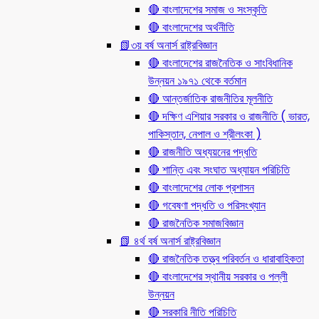
🔴 বাংলাদেশের সমাজ ও সংস্কৃতি
🔴 বাংলাদেশের অর্থনীতি
📗৩য় বর্ষ অনার্স রাষ্ট্রবিজ্ঞান
🔴 বাংলাদেশের রাজনৈতিক ও সাংবিধানিক
উন্নয়ন ১৯৭১ থেকে বর্তমান
🔴 আন্তর্জাতিক রাজনীতির মূলনীতি
🔴 দক্ষিণ এশিয়ার সরকার ও রাজনীতি ( ভারত,
পাকিস্তান, নেপাল ও শ্রীলংকা )
🔴 রাজনীতি অধ্যয়নের পদ্ধতি
🔴 শান্তি এবং সংঘাত অধ্যায়ন পরিচিতি
🔴 বাংলাদেশের লোক প্রশাসন
🔴 গবেষণা পদ্ধতি ও পরিসংখ্যান
🔴 রাজনৈতিক সমাজবিজ্ঞান
📗 ৪র্থ বর্ষ অনার্স রাষ্ট্রবিজ্ঞান
🔴 রাজনৈতিক তত্ত্ব পরিবর্তন ও ধারাবাহিকতা
🔴 বাংলাদেশের স্থানীয় সরকার ও পল্লী
উন্নয়ন
🔴 সরকারি নীতি পরিচিতি