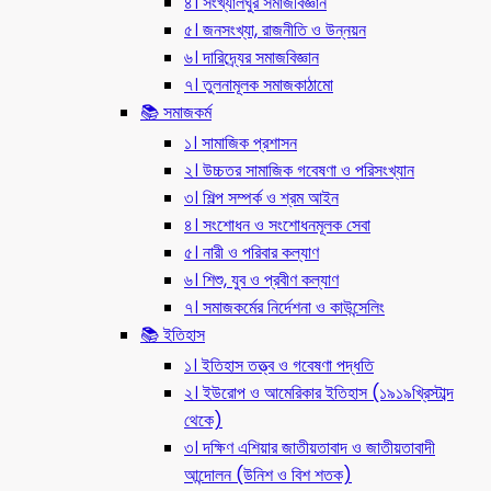
৪। সংখ্যালঘুর সমাজবিজ্ঞান
৫। জনসংখ্যা, রাজনীতি ও উন্নয়ন
৬। দারিদ্র্যের সমাজবিজ্ঞান
৭। তুলনামূলক সমাজকাঠামো
📚 সমাজকর্ম
১। সামাজিক প্রশাসন
২। উচ্চতর সামাজিক গবেষণা ও পরিসংখ্যান
৩। শিল্প সম্পর্ক ও শ্রম আইন
৪। সংশোধন ও সংশোধনমূলক সেবা
৫। নারী ও পরিবার কল্যাণ
৬। শিশু, যুব ও প্রবীণ কল্যাণ
৭। সমাজকর্মের নির্দেশনা ও কাউন্সেলিং
📚 ইতিহাস
১। ইতিহাস তত্ত্ব ও গবেষণা পদ্ধতি
২। ইউরোপ ও আমেরিকার ইতিহাস (১৯১৯খ্রিস্টাব্দ
থেকে)
৩। দক্ষিণ এশিয়ার জাতীয়তাবাদ ও জাতীয়তাবাদী
আন্দোলন (উনিশ ও বিশ শতক)