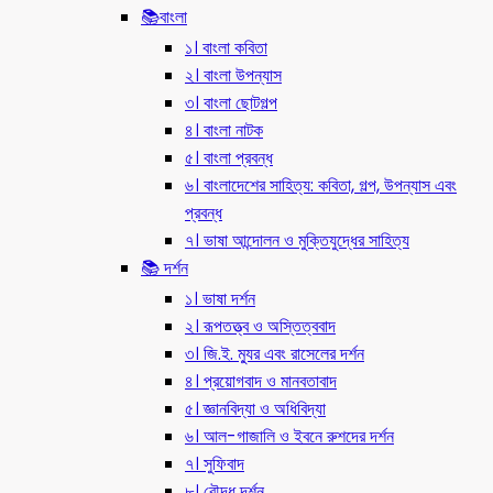
📚বাংলা
১। বাংলা কবিতা
২। বাংলা উপন্যাস
৩। বাংলা ছোটগল্প
৪। বাংলা নাটক
৫। বাংলা প্রবন্ধ
৬। বাংলাদেশের সাহিত্য: কবিতা, গল্প, উপন্যাস এবং
প্রবন্ধ
৭। ভাষা আন্দোলন ও মুক্তিযুদ্ধের সাহিত্য
📚 দর্শন
১। ভাষা দর্শন
২। রূপতত্ত্ব ও অস্তিত্ববাদ
৩। জি.ই. ম্যুর এবং রাসেলের দর্শন
৪। প্রয়োগবাদ ও মানবতাবাদ
৫। জ্ঞানবিদ্যা ও অধিবিদ্যা
৬। আল-গাজালি ও ইবনে রুশদের দর্শন
৭। সুফিবাদ
৮। বৌদ্ধ দর্শন