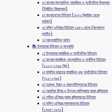
৪। বাংলার সাংস্কৃতিক, সামাজিক ও অর্থনৈতিক দিকসমূহ
(নির্বাচিত বিষয়সমূহ)
৫। বাংলাদেশের ইতিহাস (১৯৭২ খ্রিস্টাব্দ থেকে
বর্তমান)
৬। দক্ষিণ এশিয়ার ইতিহাস ১৯৪৭ থেকে (বাংলাদেশ
ব্যতীত)
৭। আন্তর্জাতিক আইন
📚 ইসলামের ইতিহাস ও সংস্কৃতি
১। ইসলামের সামাজিক ও অর্থনৈতিক ইতিহাস
২। বাংলার সামাজিক, সাংস্কৃতিক ও অর্থতিক ইতিহাস
(১২০০-১৭৬৫ খ্রি:)
৩। মুসলিম ভারতের সামাজিক এবং অর্থনৈতিক ইতিহাস
(৭১২-১৭৬৫)
৪। তুরস্ক, ইরান ও আফগানিস্তানের ইতিহাস
৫। আধুনিক মিশর ও উত্তর আফ্রিকার আরব রাষ্ট্রসমূহ
৬। পশ্চিম এশিয়ার আরব রাষ্ট্রসমূহের ইতিহাস
৭। দক্ষিণ এশিয়ার মুসলমানদের ইতিহাস
(১৭৬৫-১৯৭১)