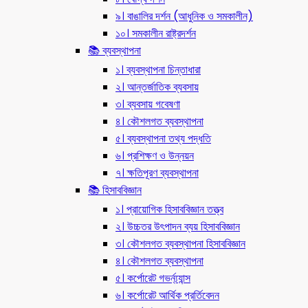
৯। বাঙালির দর্শন (আধুনিক ও সমকালীন)
১০। সমকালীন রাষ্ট্রদর্শন
📚 ব্যবস্থাপনা
১। ব্যবস্থাপনা চিন্তাধারা
২। আন্তর্জাতিক ব্যবসায়
৩। ব্যবসায় গবেষণা
৪। কৌশলগত ব্যবস্থাপনা
৫। ব্যবস্থাপনা তথ্য পদ্ধতি
৬। প্রশিক্ষণ ও উন্নয়ন
৭। ক্ষতিপূরণ ব্যবস্থাপনা
📚 হিসাববিজ্ঞান
১। প্রায়োগিক হিসাববিজ্ঞান তত্ত্ব
২। উচ্চতর উৎপাদন ব্যয় হিসাববিজ্ঞান
৩। কৌশলগত ব্যবস্থাপনা হিসাববিজ্ঞান
৪। কৌশলগত ব্যবস্থাপনা
৫। কর্পোরেট গভর্ন্য্যান্স
৬। কর্পোরেট আর্থিক প্রর্তিবেদন