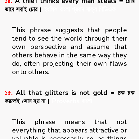
১৪.
A thief thinks every man steals = চোর
ভাবে সবাই চোর।
ইংলিশ বাংলা প্রবাদ বাক্য পিডিএফ
This phrase suggests that people
tend to see the world through their
own perspective and assume that
others behave in the same way they
do, often projecting their own flaws
onto others.
১৫.
All that glitters is not gold = চক চক
করলেই সোন হয় না।
Proverbs বাংলা
This phrase means that not
everything that appears attractive or
valuable is necessarily so, as things