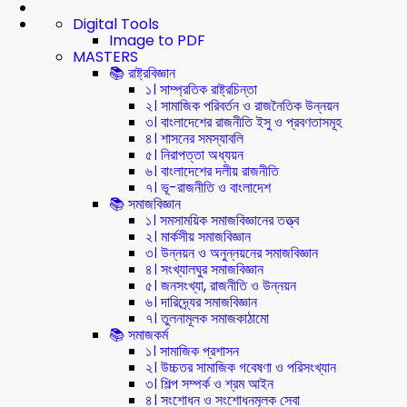
Digital Tools
Image to PDF
MASTERS
📚 রাষ্ট্রবিজ্ঞান
১। সাম্প্রতিক রাষ্ট্রচিন্তা
২। সামাজিক পরিবর্তন ও রাজনৈতিক উন্নয়ন
৩। বাংলাদেশের রাজনীতি ইসু ও প্রবণতাসমূহ
৪। শাসনের সমস্যাবলি
৫। নিরাপত্তা অধ্যয়ন
৬। বাংলাদেশের দলীয় রাজনীতি
৭। ভূ-রাজনীতি ও বাংলাদেশ
📚 সমাজবিজ্ঞান
১। সমসাময়িক সমাজবিজ্ঞানের তত্ত্ব
২। মার্কসীয় সমাজবিজ্ঞান
৩। উন্নয়ন ও অনুন্নয়নের সমাজবিজ্ঞান
৪। সংখ্যালঘুর সমাজবিজ্ঞান
৫। জনসংখ্যা, রাজনীতি ও উন্নয়ন
৬। দারিদ্র্যের সমাজবিজ্ঞান
৭। তুলনামূলক সমাজকাঠামো
📚 সমাজকর্ম
১। সামাজিক প্রশাসন
২। উচ্চতর সামাজিক গবেষণা ও পরিসংখ্যান
৩। শিল্প সম্পর্ক ও শ্রম আইন
৪। সংশোধন ও সংশোধনমূলক সেবা