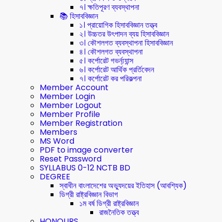
৭। ক্ষতিপূরণ ব্যবস্থাপনা
📚 হিসাববিজ্ঞান
১। প্রায়োগিক হিসাববিজ্ঞান তত্ত্ব
২। উচ্চতর উৎপাদন ব্যয় হিসাববিজ্ঞান
৩। কৌশলগত ব্যবস্থাপনা হিসাববিজ্ঞান
৪। কৌশলগত ব্যবস্থাপনা
৫। কর্পোরেট গভর্ন্য্যান্স
৬। কর্পোরেট আর্থিক প্রর্তিবেদন
৭। কর্পোরেট কর পরিকল্পনা
Member Account
Member Login
Member Logout
Member Profile
Member Registration
Members
MS Word
PDF to image converter
Reset Password
SYLLABUS 0-12 NCTB BD
DEGREE
স্বাধীন বাংলাদেশের অভ্যুদয়ের ইতিহাস (আবশ্যিক)
ডিগ্রী রাষ্ট্রবিজ্ঞান বিভাগ
১ম বর্ষ ডিগ্রী রাষ্ট্রবিজ্ঞান
রাজনৈতিক তত্ত্ব
HONOURS