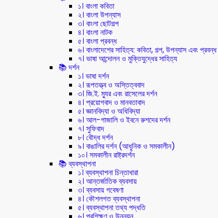
১। বাংলা কবিতা
২। বাংলা উপন্যাস
৩। বাংলা ছোটগল্প
৪। বাংলা নাটক
৫। বাংলা প্রবন্ধ
৬। বাংলাদেশের সাহিত্য: কবিতা, গল্প, উপন্যাস এবং প্রবন্ধ
৭। ভাষা আন্দোলন ও মুক্তিযুদ্ধের সাহিত্য
📚 দর্শন
১। ভাষা দর্শন
২। রূপতত্ত্ব ও অস্তিত্ববাদ
৩। জি.ই. ম্যুর এবং রাসেলের দর্শন
৪। প্রয়োগবাদ ও মানবতাবাদ
৫। জ্ঞানবিদ্যা ও অধিবিদ্যা
৬। আল-গাজালি ও ইবনে রুশদের দর্শন
৭। সুফিবাদ
৮। বৌদ্ধ দর্শন
৯। বাঙালির দর্শন (আধুনিক ও সমকালীন)
১০। সমকালীন রাষ্ট্রদর্শন
📚 ব্যবস্থাপনা
১। ব্যবস্থাপনা চিন্তাধারা
২। আন্তর্জাতিক ব্যবসায়
৩। ব্যবসায় গবেষণা
৪। কৌশলগত ব্যবস্থাপনা
৫। ব্যবস্থাপনা তথ্য পদ্ধতি
৬। প্রশিক্ষণ ও উন্নয়ন