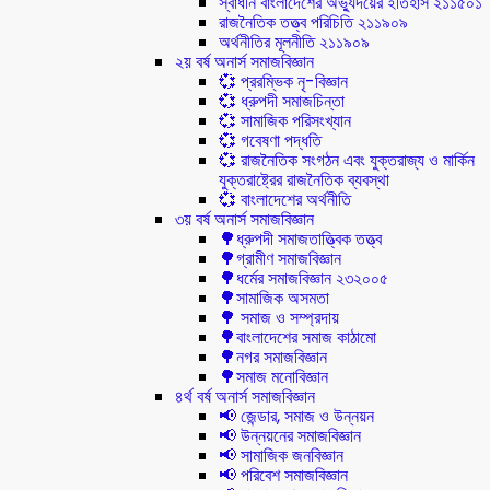
স্বাধীন বাংলাদেশের অভ্যুদয়ের ইতিহাস ২১১৫০১
রাজনৈতিক তত্ত্ব পরিচিতি ২১১৯০৯
অর্থনীতির মূলনীতি ২১১৯০৯
২য় বর্ষ অনার্স সমাজবিজ্ঞান
💞 প্ররম্ভিক নৃ-বিজ্ঞান
💞 ধ্রুপদী সমাজচিন্তা
💞 সামাজিক পরিসংখ্যান
💞 গবেষণা পদ্ধতি
💞 রাজনৈতিক সংগঠন এবং যুক্তরাজ্য ও মার্কিন
যুক্তরাষ্ট্রের রাজনৈতিক ব্যবস্থা
💞 বাংলাদেশের অর্থনীতি
৩য় বর্ষ অনার্স সমাজবিজ্ঞান
🌳ধ্রুপদী সমাজতাত্ত্বিক তত্ত্ব
🌳গ্রামীণ সমাজবিজ্ঞান
🌳ধর্মের সমাজবিজ্ঞান ২৩২০০৫
🌳সামাজিক অসমতা
🌳 সমাজ ও সম্প্রদায়
🌳বাংলাদেশের সমাজ কাঠামো
🌳নগর সমাজবিজ্ঞান
🌳সমাজ মনোবিজ্ঞান
৪র্থ বর্ষ অনার্স সমাজবিজ্ঞান
📢 জেন্ডার, সমাজ ও উন্নয়ন
📢 উন্নয়নের সমাজবিজ্ঞান
📢 সামাজিক জনবিজ্ঞান
📢 পরিবেশ সমাজবিজ্ঞান