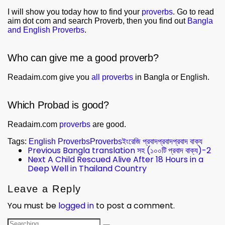
I will show you today how to find your
proverbs
. Go to read
aim dot com and search Proverb, then you find out
Bangla
and English Proverbs
.
Who can give me a good proverb?
Readaim.com give you
all proverbs
in Bangla or English.
Which Probad is good?
Readaim.com
proverbs
are good.
Tags:
English Proverbs
Proverbs
ইংরেজি প্রবাদ
প্রবাদ
প্রবাদ বাক্য
Previous
Bangla translation সহ (১০০টি প্রবাদ বাক্য)-2
Next
A Child Rescued Alive After 18 Hours in a
Deep Well in Thailand Country
Leave a Reply
You must be
logged in
to post a comment.