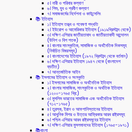
৫। নারী ও পরিবার কল্যাণ
৬। শিশু, যুব ও প্রবীণ কল্যাণ
৭। সমাজকর্মের নির্দেশনা ও কাউন্সেলিং
📚 ইতিহাস
১। ইতিহাস তত্ত্ব ও গবেষণা পদ্ধতি
২। ইউরোপ ও আমেরিকার ইতিহাস (১৯১৯খ্রিস্টাব্দ থেকে)
৩। দক্ষিণ এশিয়ার জাতীয়তাবাদ ও জাতীয়তাবাদী আন্দোলন
(উনিশ ও বিশ শতক)
৪। বাংলার সাংস্কৃতিক, সামাজিক ও অর্থনৈতিক দিকসমূহ
(নির্বাচিত বিষয়সমূহ)
৫। বাংলাদেশের ইতিহাস (১৯৭২ খ্রিস্টাব্দ থেকে বর্তমান)
৬। দক্ষিণ এশিয়ার ইতিহাস ১৯৪৭ থেকে (বাংলাদেশ
ব্যতীত)
৭। আন্তর্জাতিক আইন
📚 ইসলামের ইতিহাস ও সংস্কৃতি
১। ইসলামের সামাজিক ও অর্থনৈতিক ইতিহাস
২। বাংলার সামাজিক, সাংস্কৃতিক ও অর্থতিক ইতিহাস
(১২০০-১৭৬৫ খ্রি:)
৩। মুসলিম ভারতের সামাজিক এবং অর্থনৈতিক ইতিহাস
(৭১২-১৭৬৫)
৪। তুরস্ক, ইরান ও আফগানিস্তানের ইতিহাস
৫। আধুনিক মিশর ও উত্তর আফ্রিকার আরব রাষ্ট্রসমূহ
৬। পশ্চিম এশিয়ার আরব রাষ্ট্রসমূহের ইতিহাস
৭। দক্ষিণ এশিয়ার মুসলমানদের ইতিহাস (১৭৬৫-১৯৭১)
📚বাংলা