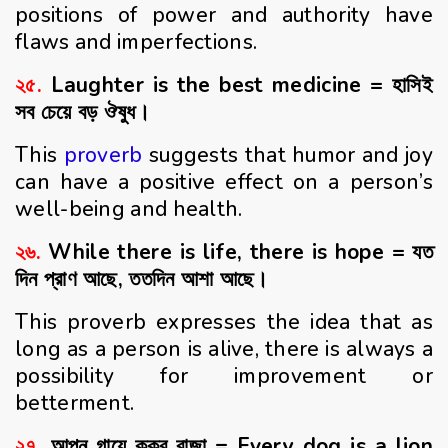
positions of power and authority have
flaws and imperfections.
২৫.
Laughter is the best medicine = হাসিই
সব চেয়ে বড় ঔষুধ।
This
proverb
suggests that humor and joy
can have a positive effect on a person’s
well-being and health.
২৬.
While there is life, there is hope = যত
‍দিন প্রাণ আছে, ততদিন আশা আছে।
This proverb expresses the idea that as
long as a person is alive, there is always a
possibility for improvement or
betterment.
২৭.
আপন গায়ে কুকুর রাজা = Every dog is a lion