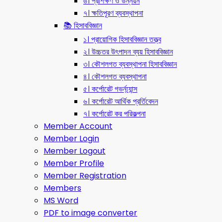
৬। প্রশিক্ষণ ও উন্নয়ন
৭। ক্ষতিপূরণ ব্যবস্থাপনা
📚 হিসাববিজ্ঞান
১। প্রায়োগিক হিসাববিজ্ঞান তত্ত্ব
২। উচ্চতর উৎপাদন ব্যয় হিসাববিজ্ঞান
৩। কৌশলগত ব্যবস্থাপনা হিসাববিজ্ঞান
৪। কৌশলগত ব্যবস্থাপনা
৫। কর্পোরেট গভর্ন্য্যান্স
৬। কর্পোরেট আর্থিক প্রর্তিবেদন
৭। কর্পোরেট কর পরিকল্পনা
Member Account
Member Login
Member Logout
Member Profile
Member Registration
Members
MS Word
PDF to image converter