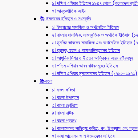
৬। দক্ষিণ এশিয়ার ইতিহাস ১৯৪৭ থেকে (বাংলাদেশ ব্যত
৭। আন্তর্জাতিক আইন
📚 ইসলামের ইতিহাস ও সংস্কৃতি
১। ইসলামের সামাজিক ও অর্থনৈতিক ইতিহাস
২। বাংলার সামাজিক, সাংস্কৃতিক ও অর্থতিক ইতিহাস (
৩। মুসলিম ভারতের সামাজিক এবং অর্থনৈতিক ইতিহাস
৪। তুরস্ক, ইরান ও আফগানিস্তানের ইতিহাস
৫। আধুনিক মিশর ও উত্তর আফ্রিকার আরব রাষ্ট্রসমূহ
৬। পশ্চিম এশিয়ার আরব রাষ্ট্রসমূহের ইতিহাস
৭। দক্ষিণ এশিয়ার মুসলমানদের ইতিহাস (১৭৬৫-১৯৭১)
📚বাংলা
১। বাংলা কবিতা
২। বাংলা উপন্যাস
৩। বাংলা ছোটগল্প
৪। বাংলা নাটক
৫। বাংলা প্রবন্ধ
৬। বাংলাদেশের সাহিত্য: কবিতা, গল্প, উপন্যাস এবং প্রবন্
৭। ভাষা আন্দোলন ও মুক্তিযুদ্ধের সাহিত্য