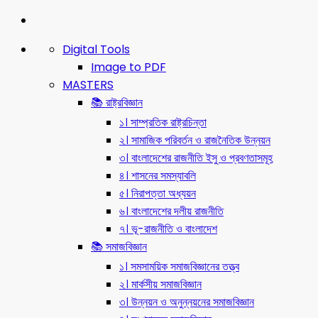
Digital Tools
Image to PDF
MASTERS
📚 রাষ্ট্রবিজ্ঞান
১। সাম্প্রতিক রাষ্ট্রচিন্তা
২। সামাজিক পরিবর্তন ও রাজনৈতিক উন্নয়ন
৩। বাংলাদেশের রাজনীতি ইসু ও প্রবণতাসমূহ
৪। শাসনের সমস্যাবলি
৫। নিরাপত্তা অধ্যয়ন
৬। বাংলাদেশের দলীয় রাজনীতি
৭। ভূ-রাজনীতি ও বাংলাদেশ
📚 সমাজবিজ্ঞান
১। সমসাময়িক সমাজবিজ্ঞানের তত্ত্ব
২। মার্কসীয় সমাজবিজ্ঞান
৩। উন্নয়ন ও অনুন্নয়নের সমাজবিজ্ঞান