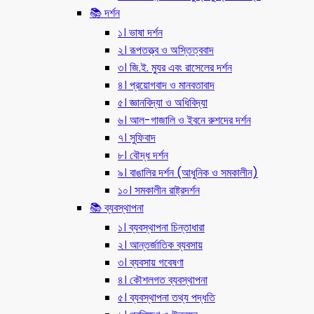
📚 দর্শন
১। ভাষা দর্শন
২। রূপতত্ত্ব ও অস্তিত্ববাদ
৩। জি.ই. ম্যুর এবং রাসেলের দর্শন
৪। প্রয়োগবাদ ও মানবতাবাদ
৫। জ্ঞানবিদ্যা ও অধিবিদ্যা
৬। আল-গাজালি ও ইবনে রুশদের দর্শন
৭। সুফিবাদ
৮। বৌদ্ধ দর্শন
৯। বাঙালির দর্শন (আধুনিক ও সমকালীন)
১০। সমকালীন রাষ্ট্রদর্শন
📚 ব্যবস্থাপনা
১। ব্যবস্থাপনা চিন্তাধারা
২। আন্তর্জাতিক ব্যবসায়
৩। ব্যবসায় গবেষণা
৪। কৌশলগত ব্যবস্থাপনা
৫। ব্যবস্থাপনা তথ্য পদ্ধতি