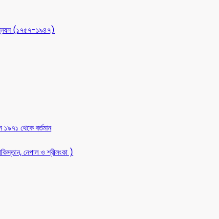
 উন্নয়ন (১৭৫৭-১৯৪৭)
ন ১৯৭১ থেকে বর্তমান
কিস্তান, নেপাল ও শ্রীলংকা )