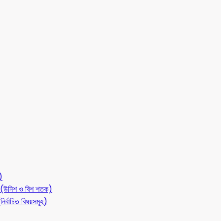
)
লন (উনিশ ও বিশ শতক)
ির্বাচিত বিষয়সমূহ)