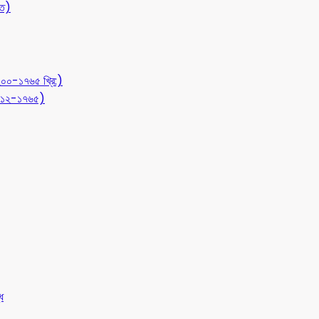
ীত)
১২০০-১৭৬৫ খ্রি:)
 (৭১২-১৭৬৫)
ধ