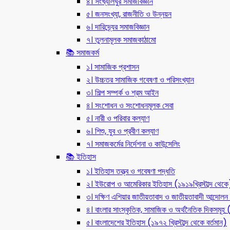
৪। সংখ্যালঘুর সমাজবিজ্ঞান
৫। জনসংখ্যা, রাজনীতি ও উন্নয়ন
৬। দারিদ্র্যের সমাজবিজ্ঞান
৭। তুলনামূলক সমাজকাঠামো
📚 সমাজকর্ম
১। সামাজিক প্রশাসন
২। উচ্চতর সামাজিক গবেষণা ও পরিসংখ্যান
৩। শিল্প সম্পর্ক ও শ্রম আইন
৪। সংশোধন ও সংশোধনমূলক সেবা
৫। নারী ও পরিবার কল্যাণ
৬। শিশু, যুব ও প্রবীণ কল্যাণ
৭। সমাজকর্মের নির্দেশনা ও কাউন্সেলিং
📚 ইতিহাস
১। ইতিহাস তত্ত্ব ও গবেষণা পদ্ধতি
২। ইউরোপ ও আমেরিকার ইতিহাস (১৯১৯খ্রিস্টাব্দ থেকে
৩। দক্ষিণ এশিয়ার জাতীয়তাবাদ ও জাতীয়তাবাদী আন্দো
৪। বাংলার সাংস্কৃতিক, সামাজিক ও অর্থনৈতিক দিকসমূহ (ন
৫। বাংলাদেশের ইতিহাস (১৯৭২ খ্রিস্টাব্দ থেকে বর্তমান)