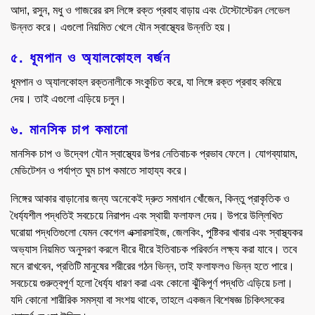
আদা, রসুন, মধু ও গাজরের রস লিঙ্গে রক্ত প্রবাহ বাড়ায় এবং টেস্টোস্টেরন লেভেল
উন্নত করে। এগুলো নিয়মিত খেলে যৌন স্বাস্থ্যের উন্নতি হয়।
৫. ধূমপান ও অ্যালকোহল বর্জন
ধূমপান ও অ্যালকোহল রক্তনালীকে সংকুচিত করে, যা লিঙ্গে রক্ত প্রবাহ কমিয়ে
দেয়। তাই এগুলো এড়িয়ে চলুন।
৬. মানসিক চাপ কমানো
মানসিক চাপ ও উদ্বেগ যৌন স্বাস্থ্যের উপর নেতিবাচক প্রভাব ফেলে। যোগব্যায়াম,
মেডিটেশন ও পর্যাপ্ত ঘুম চাপ কমাতে সাহায্য করে।
লিঙ্গের আকার বাড়ানোর জন্য অনেকেই দ্রুত সমাধান খোঁজেন, কিন্তু প্রাকৃতিক ও
ধৈর্য্যশীল পদ্ধতিই সবচেয়ে নিরাপদ এবং স্থায়ী ফলাফল দেয়। উপরে উল্লিখিত
ঘরোয়া পদ্ধতিগুলো যেমন কেগেল এক্সারসাইজ, জেলকিং, পুষ্টিকর খাবার এবং স্বাস্থ্যকর
অভ্যাস নিয়মিত অনুসরণ করলে ধীরে ধীরে ইতিবাচক পরিবর্তন লক্ষ্য করা যাবে। তবে
মনে রাখবেন, প্রতিটি মানুষের শরীরের গঠন ভিন্ন, তাই ফলাফলও ভিন্ন হতে পারে।
সবচেয়ে গুরুত্বপূর্ণ হলো ধৈর্য্য ধারণ করা এবং কোনো ঝুঁকিপূর্ণ পদ্ধতি এড়িয়ে চলা।
যদি কোনো শারীরিক সমস্যা বা সংশয় থাকে, তাহলে একজন বিশেষজ্ঞ চিকিৎসকের