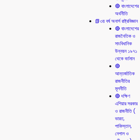
🔴 বাংলাদেশের
অর্থনীতি
📗৩য় বর্ষ অনার্স রাষ্ট্রবিজ্ঞান
🔴 বাংলাদেশের
রাজনৈতিক ও
সাংবিধানিক
উন্নয়ন ১৯৭১
থেকে বর্তমান
🔴
আন্তর্জাতিক
রাজনীতির
মূলনীতি
🔴 দক্ষিণ
এশিয়ার সরকার
ও রাজনীতি (
ভারত,
পাকিস্তান,
নেপাল ও