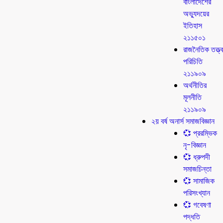
বাংলাদেশের
অভ্যুদয়ের
ইতিহাস
২১১৫০১
রাজনৈতিক তত্ত্ব
পরিচিতি
২১১৯০৯
অর্থনীতির
মূলনীতি
২১১৯০৯
২য় বর্ষ অনার্স সমাজবিজ্ঞান
💞 প্ররম্ভিক
নৃ-বিজ্ঞান
💞 ধ্রুপদী
সমাজচিন্তা
💞 সামাজিক
পরিসংখ্যান
💞 গবেষণা
পদ্ধতি