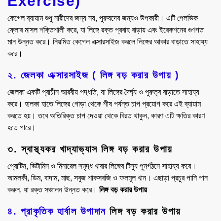
Exercise)
কেগেল ব্যায়াম শুধু নারীদের জন্য নয়, পুরুষদের জন্যও উপকারী। এটি পেলভিক
ফ্লোর মাসল শক্তিশালী করে, যা লিঙ্গে রক্ত প্রবাহ বাড়ায় এবং ইরেকশনের গুণগত
মান উন্নত করে। নিয়মিত কেগেল এক্সারসাইজ করলে লিঙ্গের আকার বাড়াতে সাহায্য
করে।
২. জেলকা এক্সারসাইজ ( লিঙ্গ বড় করার উপায়
)
জেলকা একটি প্রাচীন আরবীয় পদ্ধতি, যা লিঙ্গের দৈর্ঘ্য ও পুরুত্ব বাড়াতে সাহায্য
করে। হালকা হাতে লিঙ্গের গোড়া থেকে শীষ পর্যন্ত চাপ প্রয়োগ করে এই ব্যায়াম
করতে হয়। তবে অতিরিক্ত চাপ দেওয়া থেকে বিরত থাকুন, কারণ এটি ক্ষতির কারণ
হতে পারে।
৩. স্বাস্থ্যকর খাদ্যাভ্যাস
লিঙ্গ বড় করার উপায়
প্রোটিন, ভিটামিন ও মিনারেল সমৃদ্ধ খাবার লিঙ্গের টিস্যু পুনর্গঠনে সাহায্য করে।
আমলকী, ডিম, বাদাম, মাছ, সবুজ শাকসবজি ও ফলমূল খান। এছাড়া প্রচুর পানি পান
করুন, যা রক্ত সঞ্চালন উন্নত করে।
লিঙ্গ বড় করার উপায়
৪. প্রাকৃতিক হার্বাল উপাদান
লিঙ্গ বড় করার উপায়