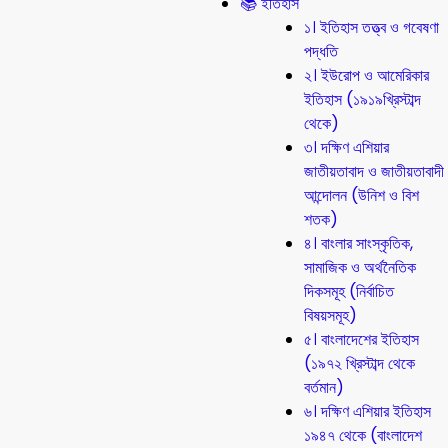
📚 ইতিহাস
১। ইতিহাস তত্ত্ব ও গবেষণা
পদ্ধতি
২। ইউরোপ ও আমেরিকার
ইতিহাস (১৯১৯খ্রিস্টাব্দ
থেকে)
৩। দক্ষিণ এশিয়ার
জাতীয়তাবাদ ও জাতীয়তাবাদী
আন্দোলন (উনিশ ও বিশ
শতক)
৪। বাংলার সাংস্কৃতিক,
সামাজিক ও অর্থনৈতিক
দিকসমূহ (নির্বাচিত
বিষয়সমূহ)
৫। বাংলাদেশের ইতিহাস
(১৯৭২ খ্রিস্টাব্দ থেকে
বর্তমান)
৬। দক্ষিণ এশিয়ার ইতিহাস
১৯৪৭ থেকে (বাংলাদেশ