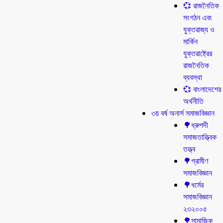
💞 রাজনৈতিক
সংগঠন এবং
যুক্তরাজ্য ও
মার্কিন
যুক্তরাষ্ট্রের
রাজনৈতিক
ব্যবস্থা
💞 বাংলাদেশের
অর্থনীতি
৩য় বর্ষ অনার্স সমাজবিজ্ঞান
🌳ধ্রুপদী
সমাজতাত্ত্বিক
তত্ত্ব
🌳গ্রামীণ
সমাজবিজ্ঞান
🌳ধর্মের
সমাজবিজ্ঞান
২৩২০০৫
🌳সামাজিক