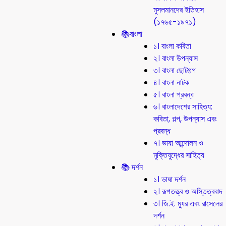
মুসলমানদের ইতিহাস
(১৭৬৫-১৯৭১)
📚বাংলা
১। বাংলা কবিতা
২। বাংলা উপন্যাস
৩। বাংলা ছোটগল্প
৪। বাংলা নাটক
৫। বাংলা প্রবন্ধ
৬। বাংলাদেশের সাহিত্য:
কবিতা, গল্প, উপন্যাস এবং
প্রবন্ধ
৭। ভাষা আন্দোলন ও
মুক্তিযুদ্ধের সাহিত্য
📚 দর্শন
১। ভাষা দর্শন
২। রূপতত্ত্ব ও অস্তিত্ববাদ
৩। জি.ই. ম্যুর এবং রাসেলের
দর্শন