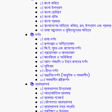
১। বাংলা কবিতা
২। বাংলা উপন্যাস
৩। বাংলা ছোটগল্প
৪। বাংলা নাটক
৫। বাংলা প্রবন্ধ
৬। বাংলাদেশের সাহিত্য: কবিতা, গল্প, উপন্যাস এবং প্রবন্ধ
৭। ভাষা আন্দোলন ও মুক্তিযুদ্ধের সাহিত্য
📚 দর্শন
১। ভাষা দর্শন
২। রূপতত্ত্ব ও অস্তিত্ববাদ
৩। জি.ই. ম্যুর এবং রাসেলের দর্শন
৪। প্রয়োগবাদ ও মানবতাবাদ
৫। জ্ঞানবিদ্যা ও অধিবিদ্যা
৬। আল-গাজালি ও ইবনে রুশদের দর্শন
৭। সুফিবাদ
৮। বৌদ্ধ দর্শন
৯। বাঙালির দর্শন (আধুনিক ও সমকালীন)
১০। সমকালীন রাষ্ট্রদর্শন
📚 ব্যবস্থাপনা
১। ব্যবস্থাপনা চিন্তাধারা
২। আন্তর্জাতিক ব্যবসায়
৩। ব্যবসায় গবেষণা
৪। কৌশলগত ব্যবস্থাপনা
৫। ব্যবস্থাপনা তথ্য পদ্ধতি
৬। প্রশিক্ষণ ও উন্নয়ন