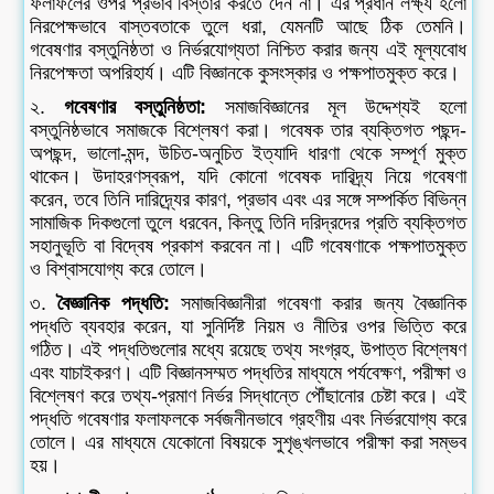
ফলাফলের ওপর প্রভাব বিস্তার করতে দেন না। এর প্রধান লক্ষ্য হলো
নিরপেক্ষভাবে বাস্তবতাকে তুলে ধরা, যেমনটি আছে ঠিক তেমনি।
গবেষণার বস্তুনিষ্ঠতা ও নির্ভরযোগ্যতা নিশ্চিত করার জন্য এই মূল্যবোধ
নিরপেক্ষতা অপরিহার্য। এটি বিজ্ঞানকে কুসংস্কার ও পক্ষপাতমুক্ত করে।
২.
গবেষণার বস্তুনিষ্ঠতা:
সমাজবিজ্ঞানের মূল উদ্দেশ্যই হলো
বস্তুনিষ্ঠভাবে সমাজকে বিশ্লেষণ করা। গবেষক তার ব্যক্তিগত পছন্দ-
অপছন্দ, ভালো-মন্দ, উচিত-অনুচিত ইত্যাদি ধারণা থেকে সম্পূর্ণ মুক্ত
থাকেন। উদাহরণস্বরূপ, যদি কোনো গবেষক দারিদ্র্য নিয়ে গবেষণা
করেন, তবে তিনি দারিদ্র্যের কারণ, প্রভাব এবং এর সঙ্গে সম্পর্কিত বিভিন্ন
সামাজিক দিকগুলো তুলে ধরবেন, কিন্তু তিনি দরিদ্রদের প্রতি ব্যক্তিগত
সহানুভূতি বা বিদ্বেষ প্রকাশ করবেন না। এটি গবেষণাকে পক্ষপাতমুক্ত
ও বিশ্বাসযোগ্য করে তোলে।
৩.
বৈজ্ঞানিক পদ্ধতি:
সমাজবিজ্ঞানীরা গবেষণা করার জন্য বৈজ্ঞানিক
পদ্ধতি ব্যবহার করেন, যা সুনির্দিষ্ট নিয়ম ও নীতির ওপর ভিত্তি করে
গঠিত। এই পদ্ধতিগুলোর মধ্যে রয়েছে তথ্য সংগ্রহ, উপাত্ত বিশ্লেষণ
এবং যাচাইকরণ। এটি বিজ্ঞানসম্মত পদ্ধতির মাধ্যমে পর্যবেক্ষণ, পরীক্ষা ও
বিশ্লেষণ করে তথ্য-প্রমাণ নির্ভর সিদ্ধান্তে পৌঁছানোর চেষ্টা করে। এই
পদ্ধতি গবেষণার ফলাফলকে সর্বজনীনভাবে গ্রহণীয় এবং নির্ভরযোগ্য করে
তোলে। এর মাধ্যমে যেকোনো বিষয়কে সুশৃঙ্খলভাবে পরীক্ষা করা সম্ভব
হয়।