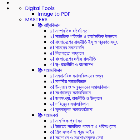
Digital Tools
Image to PDF
MASTERS
📚 রাষ্ট্রবিজ্ঞান
১। সাম্প্রতিক রাষ্ট্রচিন্তা
২। সামাজিক পরিবর্তন ও রাজনৈতিক উন্নয়ন
৩। বাংলাদেশের রাজনীতি ইসু ও প্রবণতাসমূহ
৪। শাসনের সমস্যাবলি
৫। নিরাপত্তা অধ্যয়ন
৬। বাংলাদেশের দলীয় রাজনীতি
৭। ভূ-রাজনীতি ও বাংলাদেশ
📚 সমাজবিজ্ঞান
১। সমসাময়িক সমাজবিজ্ঞানের তত্ত্ব
২। মার্কসীয় সমাজবিজ্ঞান
৩। উন্নয়ন ও অনুন্নয়নের সমাজবিজ্ঞান
৪। সংখ্যালঘুর সমাজবিজ্ঞান
৫। জনসংখ্যা, রাজনীতি ও উন্নয়ন
৬। দারিদ্র্যের সমাজবিজ্ঞান
৭। তুলনামূলক সমাজকাঠামো
📚 সমাজকর্ম
১। সামাজিক প্রশাসন
২। উচ্চতর সামাজিক গবেষণা ও পরিসংখ্যান
৩। শিল্প সম্পর্ক ও শ্রম আইন
৪। সংশোধন ও সংশোধনমূলক সেবা