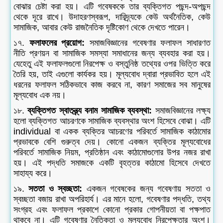
বোঝার চেষ্টা করা হয়। এটি গবেষককে তার ব্যক্তিগত পছন্দ-অপছন্দ
থেকে দূরে রাখে। উদাহরণস্বরূপ, দারিদ্র্যকে কেউ অর্থনৈতিক, কেউ
সামাজিক, আবার কেউ রাজনৈতিক দৃষ্টিকোণ থেকে দেখতে পারেন।
১৭.
ফলাফলের প্রয়োগ:
সমাজবিজ্ঞানের গবেষণার ফলাফল সাধারণত
নীতি প্রণয়ন বা সামাজিক সমস্যা সমাধানের জন্য ব্যবহার করা হয়।
যেহেতু এই ফলাফলগুলো নিরপেক্ষ ও বস্তুনিষ্ঠ তথ্যের ওপর ভিত্তি করে
তৈরি হয়, তাই এগুলো কার্যকর হয়। মূল্যবোধ দ্বারা প্রভাবিত হলে এই
ধরনের ফলাফল সঠিকভাবে কাজ করবে না, কারণ সমাজের সব মানুষের
মূল্যবোধ এক নয়।
১৮.
ব্যক্তিগত স্বাতন্ত্র্য বনাম সামাজিক ব্যবস্থা:
সমাজবিজ্ঞানের লক্ষ্য
হলো ব্যক্তিগত আচরণকে সামাজিক ব্যবস্থার অংশ হিসেবে বোঝা। এটি
individual বা একক ব্যক্তির আচরণের পরিবর্তে সামাজিক কাঠামোর
প্রভাবকে বেশি গুরুত্ব দেয়। কোনো একজন ব্যক্তির মূল্যবোধের
পরিবর্তে সামাজিক নিয়ম, প্রতিষ্ঠান এবং কাঠামোগুলোর উপর নজর রাখা
হয়। এই পদ্ধতি সমাজকে একটি বৃহত্তর কাঠামো হিসেবে দেখতে
সাহায্য করে।
১৯.
সততা ও স্বচ্ছতা:
একজন গবেষকের জন্য গবেষণায় সততা ও
স্বচ্ছতা বজায় রাখা অপরিহার্য। এর মানে হলো, গবেষণার পদ্ধতি, তথ্য
সংগ্রহ এবং ফলাফল প্রকাশে কোনো প্রকার গোপনীয়তা বা পক্ষপাত
থাকবে না। এটি গবেষণার নৈতিকতা ও মূল্যবোধ নিরপেক্ষতার অংশ।