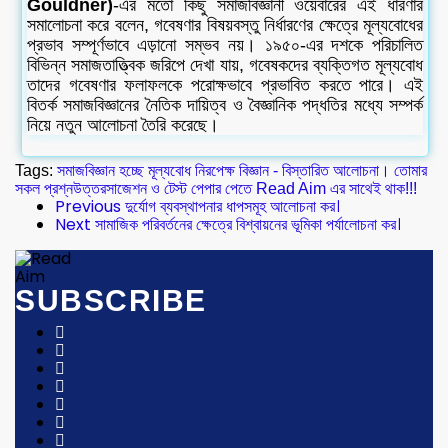
Gouldner)
-এর মতো কিছু সমাজবিজ্ঞানী ওয়েবারের এই ধারণার
সমালোচনা করে বলেন, গবেষণার বিষয়বস্তু নির্ধারণের ক্ষেত্রে মূল্যবোধের
প্রভাব সম্পূর্ণভাবে এড়ানো সম্ভব নয়। ১৯৫০-এর দশকে পরিচালিত
বিভিন্ন সমাজতাত্ত্বিক জরিপে দেখা যায়, গবেষকদের ব্যক্তিগত মূল্যবোধ
তাদের গবেষণার ফলাফলকে পরোক্ষভাবে প্রভাবিত করতে পারে। এই
বিতর্ক সমাজবিজ্ঞানের নৈতিক দায়িত্ব ও বৈজ্ঞানিক পদ্ধতির মধ্যে সম্পর্ক
নিয়ে নতুন আলোচনা তৈরি করেছে।
Tags:
সমাজবিজ্ঞান হচ্ছে মূল্যবোধ নিরপেক্ষ বিজ্ঞান - বিস্তারিত আলোচনা। তোমার
সকল প্রশ্নউত্তর
সাজেশন ও টেস্ট পেপার পেতে Read Aim এর সাথেই থাক!!!
Previous
দুর্যোগ ব্যবস্থাপনার ধাপসমূহ আলোচনা কর।
Next
সামাজিক পরিবর্তনের ক্ষেত্রে বিশ্বায়নের ভূমিকা পর্যালোচনা কর।
SUBSCRIBE