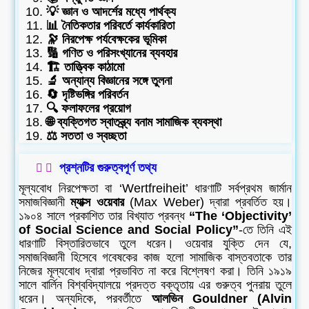
💡 জ্ঞান ও আদর্শের মধ্যে পার্থক্য
📊 নৈতিকতার পরিবর্তে কার্যকারিতা
🔭 নিরপেক্ষ পর্যবেক্ষকের ভূমিকা
🔢 গণিত ও পরিসংখ্যানের ব্যবহার
🏗️ তাত্ত্বিক কাঠামো
🔬 অন্যান্য বিজ্ঞানের সঙ্গে তুলনা
🔄 দৃষ্টিভঙ্গির পরিবর্তন
🔍 ফলাফলের প্রয়োগ
🌐 ব্যক্তিগত স্বাতন্ত্র্য বনাম সামাজিক ব্যবস্থা
⚖️ সততা ও স্বচ্ছতা
প্রশ্নটির গুরুত্বপূর্ণ তথ্য
মূল্যবোধ নিরপেক্ষতা বা ‘Wertfreiheit’ ধারণাটি সর্বপ্রথম জার্মান
সমাজবিজ্ঞানী
ম্যাক্স ওয়েবার
(Max Weber) দ্বারা প্রবর্তিত হয়।
১৯০৪ সালে প্রকাশিত তার বিখ্যাত প্রবন্ধ
“The ‘Objectivity’
of Social Science and Social Policy”
-তে তিনি এই
ধারণাটি বিস্তারিতভাবে তুলে ধরেন। ওয়েবার যুক্তি দেন যে,
সমাজবিজ্ঞানী হিসেবে গবেষকের কাজ হলো সামাজিক বাস্তবতাকে তার
নিজের মূল্যবোধ দ্বারা প্রভাবিত না করে বিশ্লেষণ করা। তিনি ১৯১৯
সালে বার্লিন বিশ্ববিদ্যালয়ে প্রদত্ত বক্তৃতায় এর গুরুত্ব পুনরায় তুলে
ধরেন। অন্যদিকে, পরবর্তীতে
আলভিন Gouldner (Alvin