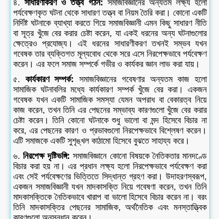
৪.
সাধারণীকরণ ও তত্ত্ব গঠন:
সমাজবিজ্ঞানের অন্যতম লক্ষ্য হলো
পর্যবেক্ষণকৃত ঘটনা থেকে সাধারণ তত্ত্ব বা নিয়ম তৈরি করা। কোনো একটি
নির্দিষ্ট ঘটনাকে ব্যাখ্যা করতে গিয়ে সমাজবিজ্ঞানী এমন কিছু সাধারণ নীতি
বা সূত্র খুঁজে বের করার চেষ্টা করেন, যা একই ধরনের অন্য ঘটনাগুলোর
ক্ষেত্রেও প্রযোজ্য। এই ধরনের সাধারণীকরণ তখনই সম্ভব যখন
গবেষক তার ব্যক্তিগত মূল্যবোধ থেকে সরে এসে নিরপেক্ষভাবে পর্যবেক্ষণ
করেন। এর ফলে সমাজ সম্পর্কে গভীর ও কার্যকর জ্ঞান লাভ করা যায়।
৫.
কার্যকারণ সম্পর্ক:
সমাজবিজ্ঞানের গবেষণার অন্যতম কাজ হলো
সামাজিক ঘটনাবলির মধ্যে কার্যকারণ সম্পর্ক খুঁজে বের করা। একজন
গবেষক যখন একটি সামাজিক সমস্যা যেমন অপরাধ বা বেকারত্ব নিয়ে
কাজ করেন, তখন তিনি এর পেছনের সম্ভাব্য কারণগুলো খুঁজে বের করার
চেষ্টা করেন। তিনি কোনো ঘটনাকে শুধু ভালো বা মন্দ হিসেবে বিচার না
করে, এর পেছনের কারণ ও প্রভাবগুলো নিরপেক্ষভাবে বিশ্লেষণ করেন।
এটি সমাজকে একটি সুশৃঙ্খল কাঠামো হিসেবে বুঝতে সাহায্য করে।
৬.
নিরপেক্ষ দৃষ্টিভঙ্গি:
সমাজবিজ্ঞানে কোনো বিষয়কে নৈতিকতার মানদণ্ডে
বিচার করা হয় না। এর প্রধান লক্ষ্য হলো নিরপেক্ষভাবে পর্যবেক্ষণ করা
এবং সেই পর্যবেক্ষণের ভিত্তিতে সিদ্ধান্ত গ্রহণ করা। উদাহরণস্বরূপ,
একজন সমাজবিজ্ঞানী যখন মাদকাসক্তি নিয়ে গবেষণা করেন, তখন তিনি
মাদকাসক্তিকে নৈতিকভাবে খারাপ বা ভালো হিসেবে বিচার করেন না। বরং
তিনি মাদকাসক্তির পেছনের সামাজিক, অর্থনৈতিক এবং মনস্তাত্ত্বিক
কারণগুলো অনুসন্ধান করেন।