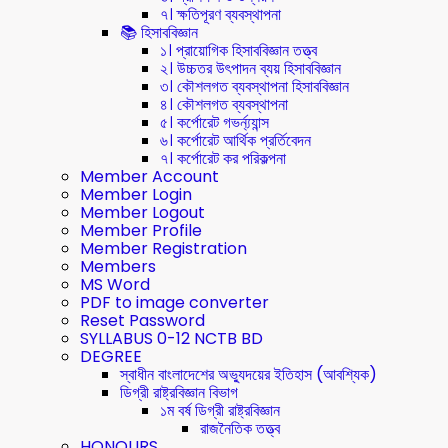
৭। ক্ষতিপূরণ ব্যবস্থাপনা
📚 হিসাববিজ্ঞান
১। প্রায়োগিক হিসাববিজ্ঞান তত্ত্ব
২। উচ্চতর উৎপাদন ব্যয় হিসাববিজ্ঞান
৩। কৌশলগত ব্যবস্থাপনা হিসাববিজ্ঞান
৪। কৌশলগত ব্যবস্থাপনা
৫। কর্পোরেট গভর্ন্য্যান্স
৬। কর্পোরেট আর্থিক প্রর্তিবেদন
৭। কর্পোরেট কর পরিকল্পনা
Member Account
Member Login
Member Logout
Member Profile
Member Registration
Members
MS Word
PDF to image converter
Reset Password
SYLLABUS 0-12 NCTB BD
DEGREE
স্বাধীন বাংলাদেশের অভ্যুদয়ের ইতিহাস (আবশ্যিক)
ডিগ্রী রাষ্ট্রবিজ্ঞান বিভাগ
১ম বর্ষ ডিগ্রী রাষ্ট্রবিজ্ঞান
রাজনৈতিক তত্ত্ব
HONOURS