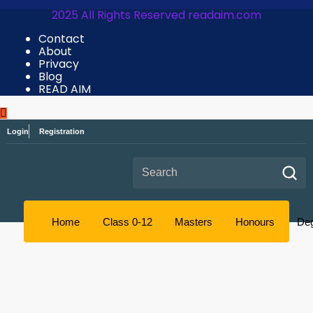
2025 All Rights Reserved readaim.com
Contact
About
Privacy
Blog
READ AIM
Login
Registration
Search for:
Home
Class 0-12
Masters
Honours
De