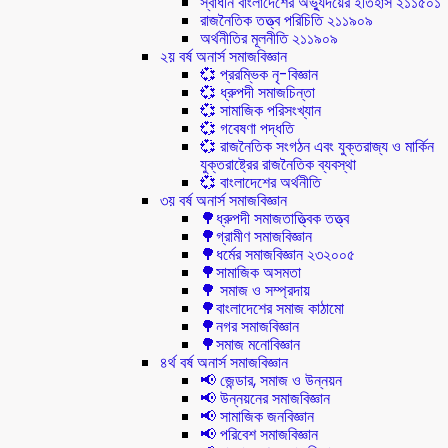
স্বাধীন বাংলাদেশের অভ্যুদয়ের ইতিহাস ২১১৫০১
রাজনৈতিক তত্ত্ব পরিচিতি ২১১৯০৯
অর্থনীতির মূলনীতি ২১১৯০৯
২য় বর্ষ অনার্স সমাজবিজ্ঞান
💞 প্ররম্ভিক নৃ-বিজ্ঞান
💞 ধ্রুপদী সমাজচিন্তা
💞 সামাজিক পরিসংখ্যান
💞 গবেষণা পদ্ধতি
💞 রাজনৈতিক সংগঠন এবং যুক্তরাজ্য ও মার্কিন
যুক্তরাষ্ট্রের রাজনৈতিক ব্যবস্থা
💞 বাংলাদেশের অর্থনীতি
৩য় বর্ষ অনার্স সমাজবিজ্ঞান
🌳ধ্রুপদী সমাজতাত্ত্বিক তত্ত্ব
🌳গ্রামীণ সমাজবিজ্ঞান
🌳ধর্মের সমাজবিজ্ঞান ২৩২০০৫
🌳সামাজিক অসমতা
🌳 সমাজ ও সম্প্রদায়
🌳বাংলাদেশের সমাজ কাঠামো
🌳নগর সমাজবিজ্ঞান
🌳সমাজ মনোবিজ্ঞান
৪র্থ বর্ষ অনার্স সমাজবিজ্ঞান
📢 জেন্ডার, সমাজ ও উন্নয়ন
📢 উন্নয়নের সমাজবিজ্ঞান
📢 সামাজিক জনবিজ্ঞান
📢 পরিবেশ সমাজবিজ্ঞান