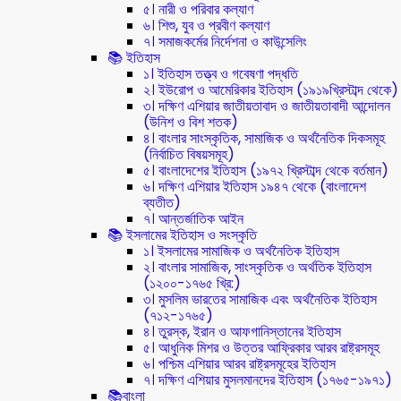
৫। নারী ও পরিবার কল্যাণ
৬। শিশু, যুব ও প্রবীণ কল্যাণ
৭। সমাজকর্মের নির্দেশনা ও কাউন্সেলিং
📚 ইতিহাস
১। ইতিহাস তত্ত্ব ও গবেষণা পদ্ধতি
২। ইউরোপ ও আমেরিকার ইতিহাস (১৯১৯খ্রিস্টাব্দ থেকে)
৩। দক্ষিণ এশিয়ার জাতীয়তাবাদ ও জাতীয়তাবাদী আন্দোলন
(উনিশ ও বিশ শতক)
৪। বাংলার সাংস্কৃতিক, সামাজিক ও অর্থনৈতিক দিকসমূহ
(নির্বাচিত বিষয়সমূহ)
৫। বাংলাদেশের ইতিহাস (১৯৭২ খ্রিস্টাব্দ থেকে বর্তমান)
৬। দক্ষিণ এশিয়ার ইতিহাস ১৯৪৭ থেকে (বাংলাদেশ
ব্যতীত)
৭। আন্তর্জাতিক আইন
📚 ইসলামের ইতিহাস ও সংস্কৃতি
১। ইসলামের সামাজিক ও অর্থনৈতিক ইতিহাস
২। বাংলার সামাজিক, সাংস্কৃতিক ও অর্থতিক ইতিহাস
(১২০০-১৭৬৫ খ্রি:)
৩। মুসলিম ভারতের সামাজিক এবং অর্থনৈতিক ইতিহাস
(৭১২-১৭৬৫)
৪। তুরস্ক, ইরান ও আফগানিস্তানের ইতিহাস
৫। আধুনিক মিশর ও উত্তর আফ্রিকার আরব রাষ্ট্রসমূহ
৬। পশ্চিম এশিয়ার আরব রাষ্ট্রসমূহের ইতিহাস
৭। দক্ষিণ এশিয়ার মুসলমানদের ইতিহাস (১৭৬৫-১৯৭১)
📚বাংলা