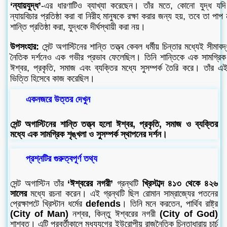
‘ন্যায়যুদ্ধ’
-এর ধারণাটিও ব্যাখ্যা করেছেন। তাঁর মতে, কোনো যুদ্ধ যদি
ন্যায়বিচার প্রতিষ্ঠা করা বা নিরীহ মানুষকে রক্ষা করার জন্য হয়, তবে তা পা
শান্তি প্রতিষ্ঠা করা, যুদ্ধকে দীর্ঘস্থায়ী করা নয়।
উপসংহার:
সেন্ট অগাস্টিনের শান্তি তত্ত্ব কেবল ধর্মীয় চিন্তার মধ্যেই সীমাবদ্
নৈতিক দর্শনেও এক গভীর প্রভাব ফেলেছিল। তিনি শান্তিকে এক সামগ্রিক 
ঈশ্বর, প্রকৃতি, সমাজ এবং ব্যক্তির মধ্যে সুসম্পর্ক তৈরি করে। তাঁর এই দর্
ভিত্তি হিসেবে কাজ করেছিল।
একনজরে উত্তর দেখুন
সেন্ট অগাস্টিনের শান্তি তত্ত্ব হলো ঈশ্বর, প্রকৃতি, সমাজ ও ব্যক্তির
মধ্যে এক সামগ্রিক শৃঙ্খলা ও সুসম্পর্ক স্থাপনের দর্শন।
প্রশ্নটির গুরুত্বপূর্ণ তথ্য
সেন্ট অগাস্টিন তাঁর
‘ঈশ্বরের নগরী’
গ্রন্থটি
খ্রিস্টাব্দ ৪১৩ থেকে ৪২৬
সালের
মধ্যে রচনা করেন। এই গ্রন্থটি ছিল রোমান সাম্রাজ্যের পতনের
প্রেক্ষাপটে খ্রিস্টান ধর্মের
defends
। তিনি মনে করতেন, পার্থিব রাষ্ট্র
(City of Man)
নশ্বর, কিন্তু ঈশ্বরের নগরী
(City of God)
শাশ্বত। এটি পরবর্তীকালে মধ্যযুগের ইউরোপীয় রাজনৈতিক চিন্তাধারায় চার্চ