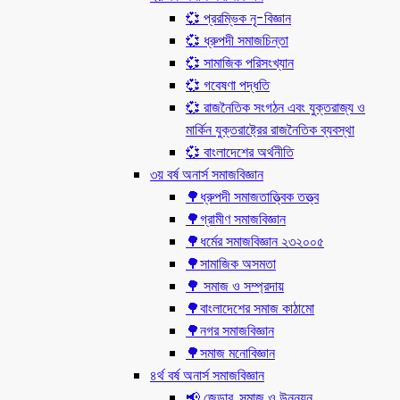
💞 প্ররম্ভিক নৃ-বিজ্ঞান
💞 ধ্রুপদী সমাজচিন্তা
💞 সামাজিক পরিসংখ্যান
💞 গবেষণা পদ্ধতি
💞 রাজনৈতিক সংগঠন এবং যুক্তরাজ্য ও
মার্কিন যুক্তরাষ্ট্রের রাজনৈতিক ব্যবস্থা
💞 বাংলাদেশের অর্থনীতি
৩য় বর্ষ অনার্স সমাজবিজ্ঞান
🌳ধ্রুপদী সমাজতাত্ত্বিক তত্ত্ব
🌳গ্রামীণ সমাজবিজ্ঞান
🌳ধর্মের সমাজবিজ্ঞান ২৩২০০৫
🌳সামাজিক অসমতা
🌳 সমাজ ও সম্প্রদায়
🌳বাংলাদেশের সমাজ কাঠামো
🌳নগর সমাজবিজ্ঞান
🌳সমাজ মনোবিজ্ঞান
৪র্থ বর্ষ অনার্স সমাজবিজ্ঞান
📢 জেন্ডার, সমাজ ও উন্নয়ন