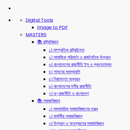
Digital Tools
Image to PDF
MASTERS
📚 রাষ্ট্রবিজ্ঞান
১। সাম্প্রতিক রাষ্ট্রচিন্তা
২। সামাজিক পরিবর্তন ও রাজনৈতিক উন্নয়ন
৩। বাংলাদেশের রাজনীতি ইসু ও প্রবণতাসমূহ
৪। শাসনের সমস্যাবলি
৫। নিরাপত্তা অধ্যয়ন
৬। বাংলাদেশের দলীয় রাজনীতি
৭। ভূ-রাজনীতি ও বাংলাদেশ
📚 সমাজবিজ্ঞান
১। সমসাময়িক সমাজবিজ্ঞানের তত্ত্ব
২। মার্কসীয় সমাজবিজ্ঞান
৩। উন্নয়ন ও অনুন্নয়নের সমাজবিজ্ঞান