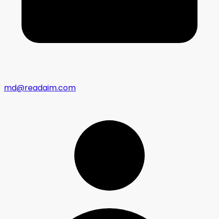
md@readaim.com