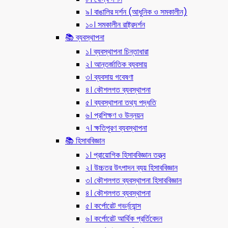
৯। বাঙালির দর্শন (আধুনিক ও সমকালীন)
১০। সমকালীন রাষ্ট্রদর্শন
📚 ব্যবস্থাপনা
১। ব্যবস্থাপনা চিন্তাধারা
২। আন্তর্জাতিক ব্যবসায়
৩। ব্যবসায় গবেষণা
৪। কৌশলগত ব্যবস্থাপনা
৫। ব্যবস্থাপনা তথ্য পদ্ধতি
৬। প্রশিক্ষণ ও উন্নয়ন
৭। ক্ষতিপূরণ ব্যবস্থাপনা
📚 হিসাববিজ্ঞান
১। প্রায়োগিক হিসাববিজ্ঞান তত্ত্ব
২। উচ্চতর উৎপাদন ব্যয় হিসাববিজ্ঞান
৩। কৌশলগত ব্যবস্থাপনা হিসাববিজ্ঞান
৪। কৌশলগত ব্যবস্থাপনা
৫। কর্পোরেট গভর্ন্য্যান্স
৬। কর্পোরেট আর্থিক প্রর্তিবেদন