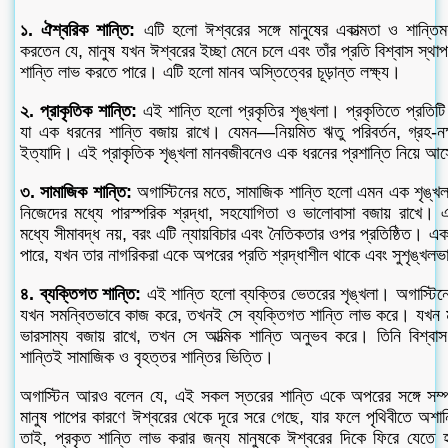
১. ঐশ্বরিক শান্তি:
এটি হলো ঈশ্বরের সঙ্গে মানুষের একাত্মতা ও শান্তিময
করতেন যে, মানুষ যখন ঈশ্বরের ইচ্ছা মেনে চলে এবং তাঁর প্রতি বিশ্বাস স্থা
শান্তি লাভ করতে পারে। এটি হলো মানব অস্তিত্বের চূড়ান্ত লক্ষ্য।
২. প্রাকৃতিক শান্তি:
এই শান্তি হলো প্রকৃতির শৃঙ্খলা। প্রকৃতিতে প্রতিটি 
যা এক ধরনের শান্তি বজায় রাখে। যেমন—নিয়মিত ঋতু পরিবর্তন, গ্রহ-নক্ষত্র
ইত্যাদি। এই প্রাকৃতিক শৃঙ্খলা মানবজীবনেও এক ধরনের প্রশান্তি নিয়ে আ
৩. সামাজিক শান্তি:
অগাস্টিনের মতে, সামাজিক শান্তি হলো এমন এক শৃঙ্খল
নিজেদের মধ্যে পারস্পরিক শ্রদ্ধা, সহযোগিতা ও ভালোবাসা বজায় রাখে। 
মধ্যে সীমাবদ্ধ নয়, বরং এটি ন্যায়বিচার এবং নৈতিকতার ওপর প্রতিষ্ঠিত। একটি
পারে, যখন তার নাগরিকরা একে অপরের প্রতি শ্রদ্ধাশীল থাকে এবং সুশৃঙ্খলভ
৪. ব্যক্তিগত শান্তি:
এই শান্তি হলো ব্যক্তির ভেতরের শৃঙ্খলা। অগাস্টিনে
যখন সমন্বিতভাবে কাজ করে, তখনই সে ব্যক্তিগত শান্তি লাভ করে। যখন ম
ভারসাম্য বজায় রাখে, তখন সে আত্মিক শান্তি অনুভব করে। তিনি বিশ্ব
শান্তিই সামাজিক ও বৃহত্তর শান্তির ভিত্তি।
অগাস্টিন আরও বলেন যে, এই সকল স্তরের শান্তি একে অপরের সঙ্গে সম্পর
মানুষ পাপের কারণে ঈশ্বরের থেকে দূরে সরে গেছে, যার ফলে পৃথিবীতে অশান্তি
তাই, প্রকৃত শান্তি লাভ করার জন্য মানুষকে ঈশ্বরের দিকে ফিরে যেতে