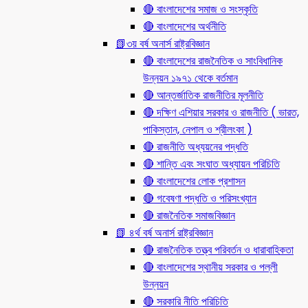
🔴 বাংলাদেশের সমাজ ও সংস্কৃতি
🔴 বাংলাদেশের অর্থনীতি
📗৩য় বর্ষ অনার্স রাষ্ট্রবিজ্ঞান
🔴 বাংলাদেশের রাজনৈতিক ও সাংবিধানিক
উন্নয়ন ১৯৭১ থেকে বর্তমান
🔴 আন্তর্জাতিক রাজনীতির মূলনীতি
🔴 দক্ষিণ এশিয়ার সরকার ও রাজনীতি ( ভারত,
পাকিস্তান, নেপাল ও শ্রীলংকা )
🔴 রাজনীতি অধ্যয়নের পদ্ধতি
🔴 শান্তি এবং সংঘাত অধ্যায়ন পরিচিতি
🔴 বাংলাদেশের লোক প্রশাসন
🔴 গবেষণা পদ্ধতি ও পরিসংখ্যান
🔴 রাজনৈতিক সমাজবিজ্ঞান
📗 ৪র্থ বর্ষ অনার্স রাষ্ট্রবিজ্ঞান
🔴 রাজনৈতিক তত্ত্ব পরিবর্তন ও ধারাবাহিকতা
🔴 বাংলাদেশের স্থানীয় সরকার ও পল্লী
উন্নয়ন
🔴 সরকারি নীতি পরিচিতি