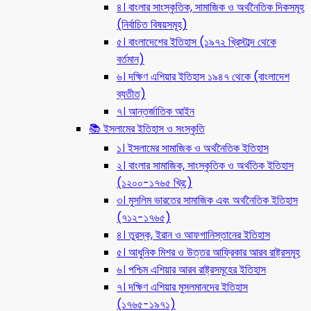
৪। বাংলার সাংস্কৃতিক, সামাজিক ও অর্থনৈতিক দিকসমূহ
(নির্বাচিত বিষয়সমূহ)
৫। বাংলাদেশের ইতিহাস (১৯৭২ খ্রিস্টাব্দ থেকে
বর্তমান)
৬। দক্ষিণ এশিয়ার ইতিহাস ১৯৪৭ থেকে (বাংলাদেশ
ব্যতীত)
৭। আন্তর্জাতিক আইন
📚 ইসলামের ইতিহাস ও সংস্কৃতি
১। ইসলামের সামাজিক ও অর্থনৈতিক ইতিহাস
২। বাংলার সামাজিক, সাংস্কৃতিক ও অর্থতিক ইতিহাস
(১২০০-১৭৬৫ খ্রি:)
৩। মুসলিম ভারতের সামাজিক এবং অর্থনৈতিক ইতিহাস
(৭১২-১৭৬৫)
৪। তুরস্ক, ইরান ও আফগানিস্তানের ইতিহাস
৫। আধুনিক মিশর ও উত্তর আফ্রিকার আরব রাষ্ট্রসমূহ
৬। পশ্চিম এশিয়ার আরব রাষ্ট্রসমূহের ইতিহাস
৭। দক্ষিণ এশিয়ার মুসলমানদের ইতিহাস
(১৭৬৫-১৯৭১)