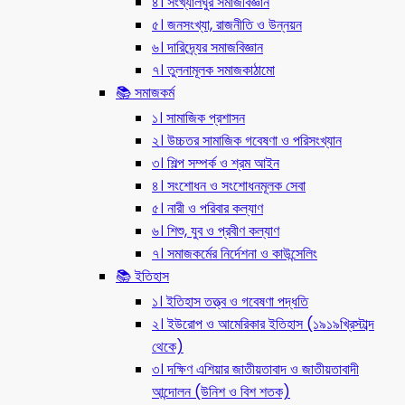
৪। সংখ্যালঘুর সমাজবিজ্ঞান
৫। জনসংখ্যা, রাজনীতি ও উন্নয়ন
৬। দারিদ্র্যের সমাজবিজ্ঞান
৭। তুলনামূলক সমাজকাঠামো
📚 সমাজকর্ম
১। সামাজিক প্রশাসন
২। উচ্চতর সামাজিক গবেষণা ও পরিসংখ্যান
৩। শিল্প সম্পর্ক ও শ্রম আইন
৪। সংশোধন ও সংশোধনমূলক সেবা
৫। নারী ও পরিবার কল্যাণ
৬। শিশু, যুব ও প্রবীণ কল্যাণ
৭। সমাজকর্মের নির্দেশনা ও কাউন্সেলিং
📚 ইতিহাস
১। ইতিহাস তত্ত্ব ও গবেষণা পদ্ধতি
২। ইউরোপ ও আমেরিকার ইতিহাস (১৯১৯খ্রিস্টাব্দ
থেকে)
৩। দক্ষিণ এশিয়ার জাতীয়তাবাদ ও জাতীয়তাবাদী
আন্দোলন (উনিশ ও বিশ শতক)