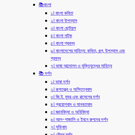
📚বাংলা
১। বাংলা কবিতা
২। বাংলা উপন্যাস
৩। বাংলা ছোটগল্প
৪। বাংলা নাটক
৫। বাংলা প্রবন্ধ
৬। বাংলাদেশের সাহিত্য: কবিতা, গল্প, উপন্যাস এবং
প্রবন্ধ
৭। ভাষা আন্দোলন ও মুক্তিযুদ্ধের সাহিত্য
📚 দর্শন
১। ভাষা দর্শন
২। রূপতত্ত্ব ও অস্তিত্ববাদ
৩। জি.ই. ম্যুর এবং রাসেলের দর্শন
৪। প্রয়োগবাদ ও মানবতাবাদ
৫। জ্ঞানবিদ্যা ও অধিবিদ্যা
৬। আল-গাজালি ও ইবনে রুশদের দর্শন
৭। সুফিবাদ
৮। বৌদ্ধ দর্শন