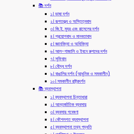
📚 দর্শন
১। ভাষা দর্শন
২। রূপতত্ত্ব ও অস্তিত্ববাদ
৩। জি.ই. ম্যুর এবং রাসেলের দর্শন
৪। প্রয়োগবাদ ও মানবতাবাদ
৫। জ্ঞানবিদ্যা ও অধিবিদ্যা
৬। আল-গাজালি ও ইবনে রুশদের দর্শন
৭। সুফিবাদ
৮। বৌদ্ধ দর্শন
৯। বাঙালির দর্শন (আধুনিক ও সমকালীন)
১০। সমকালীন রাষ্ট্রদর্শন
📚 ব্যবস্থাপনা
১। ব্যবস্থাপনা চিন্তাধারা
২। আন্তর্জাতিক ব্যবসায়
৩। ব্যবসায় গবেষণা
৪। কৌশলগত ব্যবস্থাপনা
৫। ব্যবস্থাপনা তথ্য পদ্ধতি