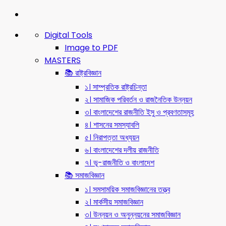
Digital Tools
Image to PDF
MASTERS
📚 রাষ্ট্রবিজ্ঞান
১। সাম্প্রতিক রাষ্ট্রচিন্তা
২। সামাজিক পরিবর্তন ও রাজনৈতিক উন্নয়ন
৩। বাংলাদেশের রাজনীতি ইসু ও প্রবণতাসমূহ
৪। শাসনের সমস্যাবলি
৫। নিরাপত্তা অধ্যয়ন
৬। বাংলাদেশের দলীয় রাজনীতি
৭। ভূ-রাজনীতি ও বাংলাদেশ
📚 সমাজবিজ্ঞান
১। সমসাময়িক সমাজবিজ্ঞানের তত্ত্ব
২। মার্কসীয় সমাজবিজ্ঞান
৩। উন্নয়ন ও অনুন্নয়নের সমাজবিজ্ঞান