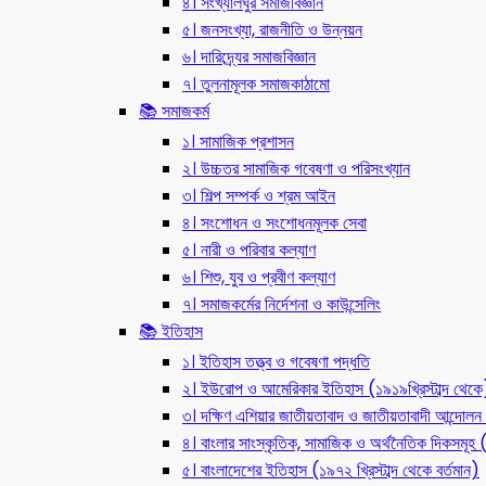
৪। সংখ্যালঘুর সমাজবিজ্ঞান
৫। জনসংখ্যা, রাজনীতি ও উন্নয়ন
৬। দারিদ্র্যের সমাজবিজ্ঞান
৭। তুলনামূলক সমাজকাঠামো
📚 সমাজকর্ম
১। সামাজিক প্রশাসন
২। উচ্চতর সামাজিক গবেষণা ও পরিসংখ্যান
৩। শিল্প সম্পর্ক ও শ্রম আইন
৪। সংশোধন ও সংশোধনমূলক সেবা
৫। নারী ও পরিবার কল্যাণ
৬। শিশু, যুব ও প্রবীণ কল্যাণ
৭। সমাজকর্মের নির্দেশনা ও কাউন্সেলিং
📚 ইতিহাস
১। ইতিহাস তত্ত্ব ও গবেষণা পদ্ধতি
২। ইউরোপ ও আমেরিকার ইতিহাস (১৯১৯খ্রিস্টাব্দ থেকে
৩। দক্ষিণ এশিয়ার জাতীয়তাবাদ ও জাতীয়তাবাদী আন্দো
৪। বাংলার সাংস্কৃতিক, সামাজিক ও অর্থনৈতিক দিকসমূহ (ন
৫। বাংলাদেশের ইতিহাস (১৯৭২ খ্রিস্টাব্দ থেকে বর্তমান)