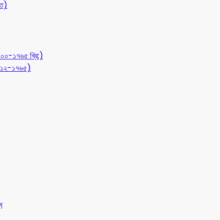
ীত)
১২০০-১৭৬৫ খ্রি:)
 (৭১২-১৭৬৫)
ধ