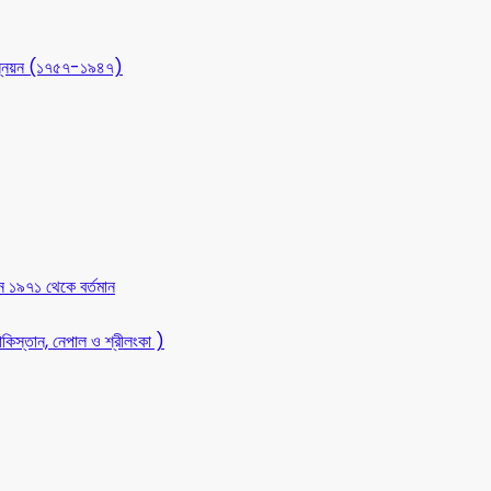
 উন্নয়ন (১৭৫৭-১৯৪৭)
ন ১৯৭১ থেকে বর্তমান
কিস্তান, নেপাল ও শ্রীলংকা )