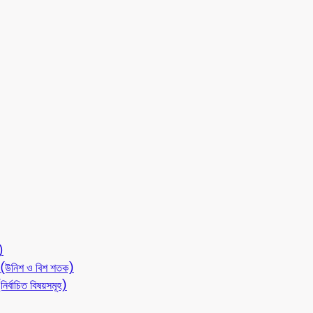
)
লন (উনিশ ও বিশ শতক)
ির্বাচিত বিষয়সমূহ)