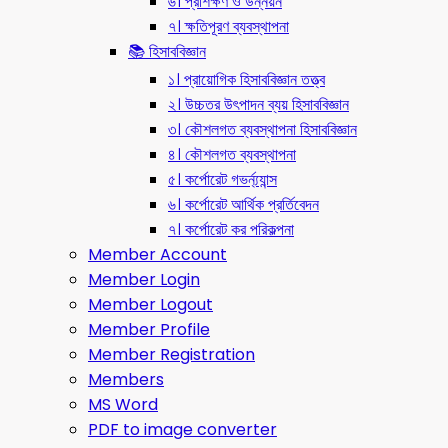
৬। প্রশিক্ষণ ও উন্নয়ন
৭। ক্ষতিপূরণ ব্যবস্থাপনা
📚 হিসাববিজ্ঞান
১। প্রায়োগিক হিসাববিজ্ঞান তত্ত্ব
২। উচ্চতর উৎপাদন ব্যয় হিসাববিজ্ঞান
৩। কৌশলগত ব্যবস্থাপনা হিসাববিজ্ঞান
৪। কৌশলগত ব্যবস্থাপনা
৫। কর্পোরেট গভর্ন্য্যান্স
৬। কর্পোরেট আর্থিক প্রর্তিবেদন
৭। কর্পোরেট কর পরিকল্পনা
Member Account
Member Login
Member Logout
Member Profile
Member Registration
Members
MS Word
PDF to image converter