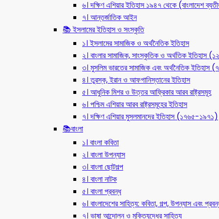
৬। দক্ষিণ এশিয়ার ইতিহাস ১৯৪৭ থেকে (বাংলাদেশ ব্যত
৭। আন্তর্জাতিক আইন
📚 ইসলামের ইতিহাস ও সংস্কৃতি
১। ইসলামের সামাজিক ও অর্থনৈতিক ইতিহাস
২। বাংলার সামাজিক, সাংস্কৃতিক ও অর্থতিক ইতিহাস (
৩। মুসলিম ভারতের সামাজিক এবং অর্থনৈতিক ইতিহাস
৪। তুরস্ক, ইরান ও আফগানিস্তানের ইতিহাস
৫। আধুনিক মিশর ও উত্তর আফ্রিকার আরব রাষ্ট্রসমূহ
৬। পশ্চিম এশিয়ার আরব রাষ্ট্রসমূহের ইতিহাস
৭। দক্ষিণ এশিয়ার মুসলমানদের ইতিহাস (১৭৬৫-১৯৭১)
📚বাংলা
১। বাংলা কবিতা
২। বাংলা উপন্যাস
৩। বাংলা ছোটগল্প
৪। বাংলা নাটক
৫। বাংলা প্রবন্ধ
৬। বাংলাদেশের সাহিত্য: কবিতা, গল্প, উপন্যাস এবং প্রবন্
৭। ভাষা আন্দোলন ও মুক্তিযুদ্ধের সাহিত্য