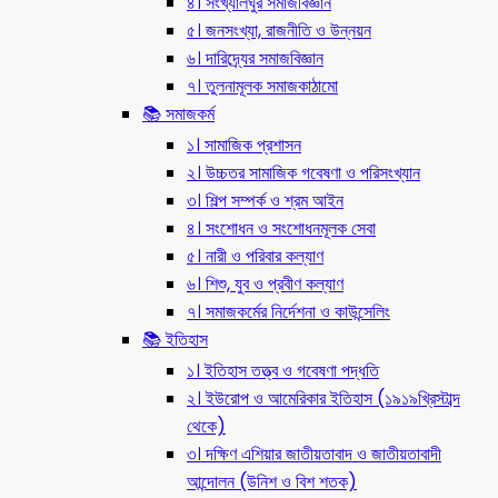
৪। সংখ্যালঘুর সমাজবিজ্ঞান
৫। জনসংখ্যা, রাজনীতি ও উন্নয়ন
৬। দারিদ্র্যের সমাজবিজ্ঞান
৭। তুলনামূলক সমাজকাঠামো
📚 সমাজকর্ম
১। সামাজিক প্রশাসন
২। উচ্চতর সামাজিক গবেষণা ও পরিসংখ্যান
৩। শিল্প সম্পর্ক ও শ্রম আইন
৪। সংশোধন ও সংশোধনমূলক সেবা
৫। নারী ও পরিবার কল্যাণ
৬। শিশু, যুব ও প্রবীণ কল্যাণ
৭। সমাজকর্মের নির্দেশনা ও কাউন্সেলিং
📚 ইতিহাস
১। ইতিহাস তত্ত্ব ও গবেষণা পদ্ধতি
২। ইউরোপ ও আমেরিকার ইতিহাস (১৯১৯খ্রিস্টাব্দ
থেকে)
৩। দক্ষিণ এশিয়ার জাতীয়তাবাদ ও জাতীয়তাবাদী
আন্দোলন (উনিশ ও বিশ শতক)