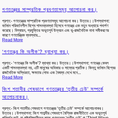
গণতন্ত্রের সাম্প্রতিক প্রবণতাসমূহ আলোচনা কর।
প্রশ্ন:- গণতন্ত্রের সাম্প্রতিক প্রবণতাসমূহ আলোচনা কর। উত্তর।।উপস্থাপনা:
বর্তমান পরিবর্তনশীল বিশ্বে শাসনব্যবস্থা হিসেবে গণতন্ত্র এক নতুন অধ্যায়ে পদার্পণ
করেছে। বিশ্বায়ন, প্রযুক্তির অভূতপূর্ব উন্নয়ন এবং ভূ-রাজনৈতিক নানা সমীকরণের
কারণে গণতান্ত্রিক ব্যবস্থার...
Read More
‘গণতন্ত্র কি অলীক’? ব্যাখ্যা কর।
প্রশ্ন:- ‘গণতন্ত্র কি অলীক’? ব্যাখ্যা কর। উত্তর।।উপস্থাপনা: গণতন্ত্র কেবল
একটি শাসনব্যবস্থা নয়, এটি মানুষের অধিকার ও সাম্যের প্রতীক। কিন্তু বর্তমান বিশ্বের
রাজনৈতিক অস্থিরতা, ক্ষমতার লোভ এবং বৈষম্য দেখে মনে...
Read More
বিংশ শতাদীর শেষভাগে গণতন্ত্রের ‘তৃতীয় ঢেউ’ সম্পর্কে
আলোচনাকর।
প্রশ্ন:- বিংশ শতাদীর শেষভাগে গণতন্ত্রের ‘তৃতীয় ঢেউ’ সম্পর্কে আলোচনাকর।
উত্তর।।উপস্থাপনা: বিংশ শতাব্দীর শেষভাগে বৈশ্বিক রাজনীতিতে এক অভূতপূর্ব
পরিবর্তন ঘটে, যা রাষ্ট্রবিজ্ঞানীদের কাছে গণতন্ত্রের ‘তৃতীয় ঢেউ’ বা ‘Third Wave