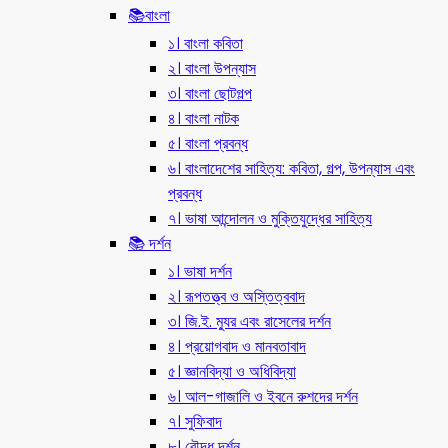
📚বাংলা
১। বাংলা কবিতা
২। বাংলা উপন্যাস
৩। বাংলা ছোটগল্প
৪। বাংলা নাটক
৫। বাংলা প্রবন্ধ
৬। বাংলাদেশের সাহিত্য: কবিতা, গল্প, উপন্যাস এবং
প্রবন্ধ
৭। ভাষা আন্দোলন ও মুক্তিযুদ্ধের সাহিত্য
📚 দর্শন
১। ভাষা দর্শন
২। রূপতত্ত্ব ও অস্তিত্ববাদ
৩। জি.ই. ম্যুর এবং রাসেলের দর্শন
৪। প্রয়োগবাদ ও মানবতাবাদ
৫। জ্ঞানবিদ্যা ও অধিবিদ্যা
৬। আল-গাজালি ও ইবনে রুশদের দর্শন
৭। সুফিবাদ
৮। বৌদ্ধ দর্শন