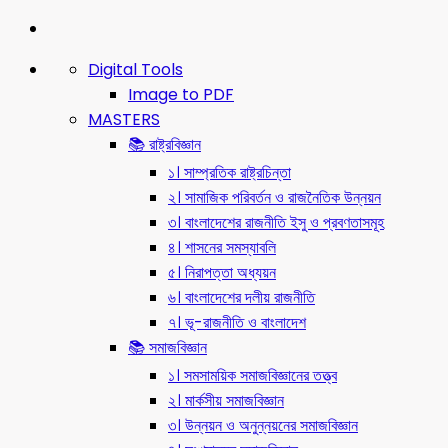
Digital Tools
Image to PDF
MASTERS
📚 রাষ্ট্রবিজ্ঞান
১। সাম্প্রতিক রাষ্ট্রচিন্তা
২। সামাজিক পরিবর্তন ও রাজনৈতিক উন্নয়ন
৩। বাংলাদেশের রাজনীতি ইসু ও প্রবণতাসমূহ
৪। শাসনের সমস্যাবলি
৫। নিরাপত্তা অধ্যয়ন
৬। বাংলাদেশের দলীয় রাজনীতি
৭। ভূ-রাজনীতি ও বাংলাদেশ
📚 সমাজবিজ্ঞান
১। সমসাময়িক সমাজবিজ্ঞানের তত্ত্ব
২। মার্কসীয় সমাজবিজ্ঞান
৩। উন্নয়ন ও অনুন্নয়নের সমাজবিজ্ঞান