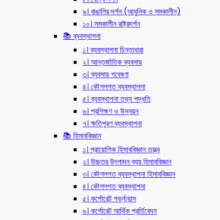
৯। বাঙালির দর্শন (আধুনিক ও সমকালীন)
১০। সমকালীন রাষ্ট্রদর্শন
📚 ব্যবস্থাপনা
১। ব্যবস্থাপনা চিন্তাধারা
২। আন্তর্জাতিক ব্যবসায়
৩। ব্যবসায় গবেষণা
৪। কৌশলগত ব্যবস্থাপনা
৫। ব্যবস্থাপনা তথ্য পদ্ধতি
৬। প্রশিক্ষণ ও উন্নয়ন
৭। ক্ষতিপূরণ ব্যবস্থাপনা
📚 হিসাববিজ্ঞান
১। প্রায়োগিক হিসাববিজ্ঞান তত্ত্ব
২। উচ্চতর উৎপাদন ব্যয় হিসাববিজ্ঞান
৩। কৌশলগত ব্যবস্থাপনা হিসাববিজ্ঞান
৪। কৌশলগত ব্যবস্থাপনা
৫। কর্পোরেট গভর্ন্য্যান্স
৬। কর্পোরেট আর্থিক প্রর্তিবেদন