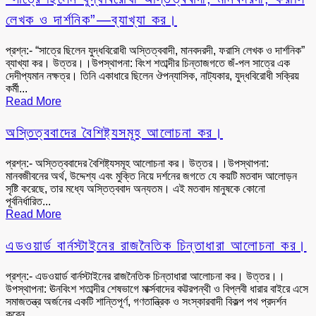
লেখক ও দার্শনিক”—ব্যাখ্যা কর।
প্রশ্ন:- “সাত্রে ছিলেন যুদ্ধবিরোধী অস্তিত্ববাদী, মানবদরদী, ফরাসি লেখক ও দার্শনিক”
ব্যাখ্যা কর। উত্তর।।উপস্থাপনা: বিংশ শতাব্দীর চিন্তাজগতে জঁ-পল সাত্রে এক
দেদীপ্যমান নক্ষত্র। তিনি একাধারে ছিলেন ঔপন্যাসিক, নাট্যকার, যুদ্ধবিরোধী সক্রিয়
কর্মী...
Read More
অস্তিত্ববাদের বৈশিষ্ট্যসমূহ আলোচনা কর।
প্রশ্ন:- অস্তিত্ববাদের বৈশিষ্ট্যসমূহ আলোচনা কর। উত্তর।।উপস্থাপনা:
মানবজীবনের অর্থ, উদ্দেশ্য এবং মুক্তি নিয়ে দর্শনের জগতে যে কয়টি মতবাদ আলোড়ন
সৃষ্টি করেছে, তার মধ্যে অস্তিত্ববাদ অন্যতম। এই মতবাদ মানুষকে কোনো
পূর্বনির্ধারিত...
Read More
এডওয়ার্ড বার্নস্টাইনের রাজনৈতিক চিন্তাধারা আলোচনা কর।
প্রশ্ন:- এডওয়ার্ড বার্নস্টাইনের রাজনৈতিক চিন্তাধারা আলোচনা কর। উত্তর।।
উপস্থাপনা: ঊনবিংশ শতাব্দীর শেষভাগে মার্ক্সবাদের কট্টরপন্থী ও বিপ্লবী ধারার বাইরে এসে
সমাজতন্ত্র অর্জনের একটি শান্তিপূর্ণ, গণতান্ত্রিক ও সংস্কারবাদী বিকল্প পথ প্রদর্শন
করেন...