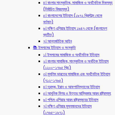
৪। বাংলার সাংস্কৃতিক, সামাজিক ও অর্থনৈতিক দিকসমূহ
(নির্বাচিত বিষয়সমূহ)
৫। বাংলাদেশের ইতিহাস (১৯৭২ খ্রিস্টাব্দ থেকে
বর্তমান)
৬। দক্ষিণ এশিয়ার ইতিহাস ১৯৪৭ থেকে (বাংলাদেশ
ব্যতীত)
৭। আন্তর্জাতিক আইন
📚 ইসলামের ইতিহাস ও সংস্কৃতি
১। ইসলামের সামাজিক ও অর্থনৈতিক ইতিহাস
২। বাংলার সামাজিক, সাংস্কৃতিক ও অর্থতিক ইতিহাস
(১২০০-১৭৬৫ খ্রি:)
৩। মুসলিম ভারতের সামাজিক এবং অর্থনৈতিক ইতিহাস
(৭১২-১৭৬৫)
৪। তুরস্ক, ইরান ও আফগানিস্তানের ইতিহাস
৫। আধুনিক মিশর ও উত্তর আফ্রিকার আরব রাষ্ট্রসমূহ
৬। পশ্চিম এশিয়ার আরব রাষ্ট্রসমূহের ইতিহাস
৭। দক্ষিণ এশিয়ার মুসলমানদের ইতিহাস
(১৭৬৫-১৯৭১)