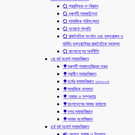
💞 প্ররম্ভিক নৃ-বিজ্ঞান
💞 ধ্রুপদী সমাজচিন্তা
💞 সামাজিক পরিসংখ্যান
💞 গবেষণা পদ্ধতি
💞 রাজনৈতিক সংগঠন এবং যুক্তরাজ্য ও
মার্কিন যুক্তরাষ্ট্রের রাজনৈতিক ব্যবস্থা
💞 বাংলাদেশের অর্থনীতি
৩য় বর্ষ অনার্স সমাজবিজ্ঞান
🌳ধ্রুপদী সমাজতাত্ত্বিক তত্ত্ব
🌳গ্রামীণ সমাজবিজ্ঞান
🌳ধর্মের সমাজবিজ্ঞান ২৩২০০৫
🌳সামাজিক অসমতা
🌳 সমাজ ও সম্প্রদায়
🌳বাংলাদেশের সমাজ কাঠামো
🌳নগর সমাজবিজ্ঞান
🌳সমাজ মনোবিজ্ঞান
৪র্থ বর্ষ অনার্স সমাজবিজ্ঞান
📢 জেন্ডার, সমাজ ও উন্নয়ন