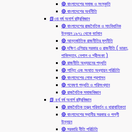
🔴 বাংলাদেশের সমাজ ও সংস্কৃতি
🔴 বাংলাদেশের অর্থনীতি
📗৩য় বর্ষ অনার্স রাষ্ট্রবিজ্ঞান
🔴 বাংলাদেশের রাজনৈতিক ও সাংবিধানিক
উন্নয়ন ১৯৭১ থেকে বর্তমান
🔴 আন্তর্জাতিক রাজনীতির মূলনীতি
🔴 দক্ষিণ এশিয়ার সরকার ও রাজনীতি ( ভারত,
পাকিস্তান, নেপাল ও শ্রীলংকা )
🔴 রাজনীতি অধ্যয়নের পদ্ধতি
🔴 শান্তি এবং সংঘাত অধ্যায়ন পরিচিতি
🔴 বাংলাদেশের লোক প্রশাসন
🔴 গবেষণা পদ্ধতি ও পরিসংখ্যান
🔴 রাজনৈতিক সমাজবিজ্ঞান
📗 ৪র্থ বর্ষ অনার্স রাষ্ট্রবিজ্ঞান
🔴 রাজনৈতিক তত্ত্ব পরিবর্তন ও ধারাবাহিকতা
🔴 বাংলাদেশের স্থানীয় সরকার ও পল্লী
উন্নয়ন
🔴 সরকারি নীতি পরিচিতি