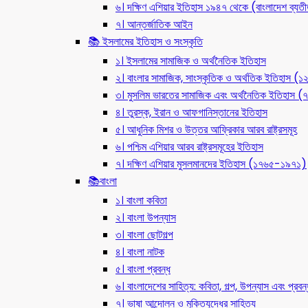
৬। দক্ষিণ এশিয়ার ইতিহাস ১৯৪৭ থেকে (বাংলাদেশ ব্যত
৭। আন্তর্জাতিক আইন
📚 ইসলামের ইতিহাস ও সংস্কৃতি
১। ইসলামের সামাজিক ও অর্থনৈতিক ইতিহাস
২। বাংলার সামাজিক, সাংস্কৃতিক ও অর্থতিক ইতিহাস (
৩। মুসলিম ভারতের সামাজিক এবং অর্থনৈতিক ইতিহাস
৪। তুরস্ক, ইরান ও আফগানিস্তানের ইতিহাস
৫। আধুনিক মিশর ও উত্তর আফ্রিকার আরব রাষ্ট্রসমূহ
৬। পশ্চিম এশিয়ার আরব রাষ্ট্রসমূহের ইতিহাস
৭। দক্ষিণ এশিয়ার মুসলমানদের ইতিহাস (১৭৬৫-১৯৭১)
📚বাংলা
১। বাংলা কবিতা
২। বাংলা উপন্যাস
৩। বাংলা ছোটগল্প
৪। বাংলা নাটক
৫। বাংলা প্রবন্ধ
৬। বাংলাদেশের সাহিত্য: কবিতা, গল্প, উপন্যাস এবং প্রবন্
৭। ভাষা আন্দোলন ও মুক্তিযুদ্ধের সাহিত্য