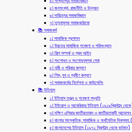
৪। সংখ্যালঘুর সমাজবিজ্ঞান
৫। জনসংখ্যা, রাজনীতি ও উন্নয়ন
৬। দারিদ্র্যের সমাজবিজ্ঞান
৭। তুলনামূলক সমাজকাঠামো
📚 সমাজকর্ম
১। সামাজিক প্রশাসন
২। উচ্চতর সামাজিক গবেষণা ও পরিসংখ্যান
৩। শিল্প সম্পর্ক ও শ্রম আইন
৪। সংশোধন ও সংশোধনমূলক সেবা
৫। নারী ও পরিবার কল্যাণ
৬। শিশু, যুব ও প্রবীণ কল্যাণ
৭। সমাজকর্মের নির্দেশনা ও কাউন্সেলিং
📚 ইতিহাস
১। ইতিহাস তত্ত্ব ও গবেষণা পদ্ধতি
২। ইউরোপ ও আমেরিকার ইতিহাস (১৯১৯খ্রিস্টাব্দ থেকে
৩। দক্ষিণ এশিয়ার জাতীয়তাবাদ ও জাতীয়তাবাদী আন্দো
৪। বাংলার সাংস্কৃতিক, সামাজিক ও অর্থনৈতিক দিকসমূহ (ন
৫। বাংলাদেশের ইতিহাস (১৯৭২ খ্রিস্টাব্দ থেকে বর্তমান)