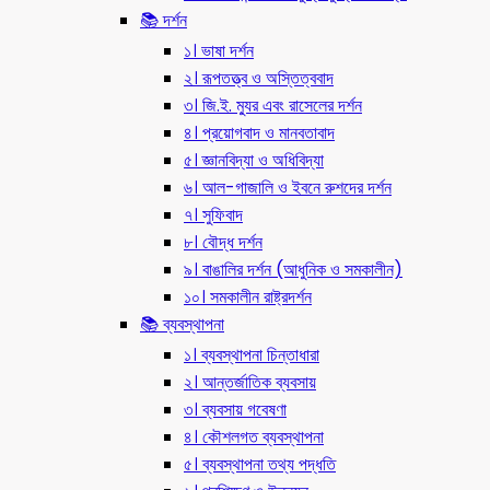
📚 দর্শন
১। ভাষা দর্শন
২। রূপতত্ত্ব ও অস্তিত্ববাদ
৩। জি.ই. ম্যুর এবং রাসেলের দর্শন
৪। প্রয়োগবাদ ও মানবতাবাদ
৫। জ্ঞানবিদ্যা ও অধিবিদ্যা
৬। আল-গাজালি ও ইবনে রুশদের দর্শন
৭। সুফিবাদ
৮। বৌদ্ধ দর্শন
৯। বাঙালির দর্শন (আধুনিক ও সমকালীন)
১০। সমকালীন রাষ্ট্রদর্শন
📚 ব্যবস্থাপনা
১। ব্যবস্থাপনা চিন্তাধারা
২। আন্তর্জাতিক ব্যবসায়
৩। ব্যবসায় গবেষণা
৪। কৌশলগত ব্যবস্থাপনা
৫। ব্যবস্থাপনা তথ্য পদ্ধতি