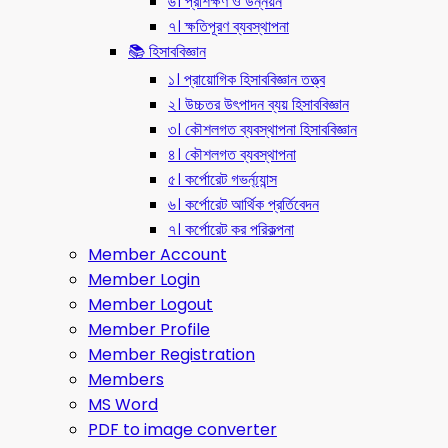
৬। প্রশিক্ষণ ও উন্নয়ন
৭। ক্ষতিপূরণ ব্যবস্থাপনা
📚 হিসাববিজ্ঞান
১। প্রায়োগিক হিসাববিজ্ঞান তত্ত্ব
২। উচ্চতর উৎপাদন ব্যয় হিসাববিজ্ঞান
৩। কৌশলগত ব্যবস্থাপনা হিসাববিজ্ঞান
৪। কৌশলগত ব্যবস্থাপনা
৫। কর্পোরেট গভর্ন্য্যান্স
৬। কর্পোরেট আর্থিক প্রর্তিবেদন
৭। কর্পোরেট কর পরিকল্পনা
Member Account
Member Login
Member Logout
Member Profile
Member Registration
Members
MS Word
PDF to image converter