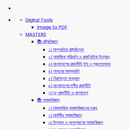
Digital Tools
Image to PDF
MASTERS
📚 রাষ্ট্রবিজ্ঞান
১। সাম্প্রতিক রাষ্ট্রচিন্তা
২। সামাজিক পরিবর্তন ও রাজনৈতিক উন্নয়ন
৩। বাংলাদেশের রাজনীতি ইসু ও প্রবণতাসমূহ
৪। শাসনের সমস্যাবলি
৫। নিরাপত্তা অধ্যয়ন
৬। বাংলাদেশের দলীয় রাজনীতি
৭। ভূ-রাজনীতি ও বাংলাদেশ
📚 সমাজবিজ্ঞান
১। সমসাময়িক সমাজবিজ্ঞানের তত্ত্ব
২। মার্কসীয় সমাজবিজ্ঞান
৩। উন্নয়ন ও অনুন্নয়নের সমাজবিজ্ঞান