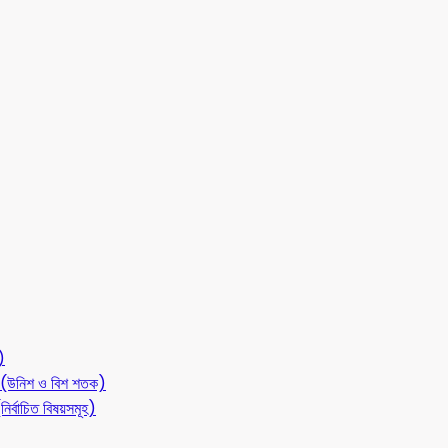
)
লন (উনিশ ও বিশ শতক)
ির্বাচিত বিষয়সমূহ)