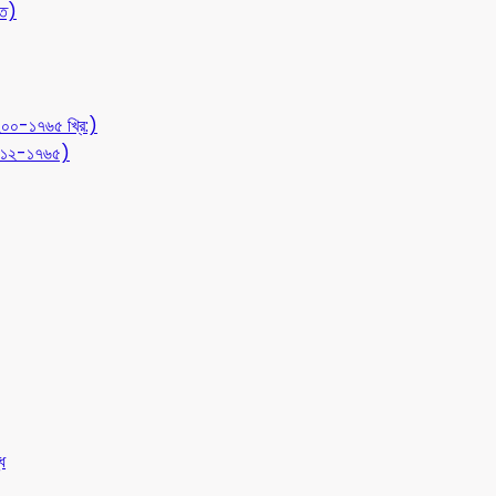
ীত)
১২০০-১৭৬৫ খ্রি:)
 (৭১২-১৭৬৫)
ধ