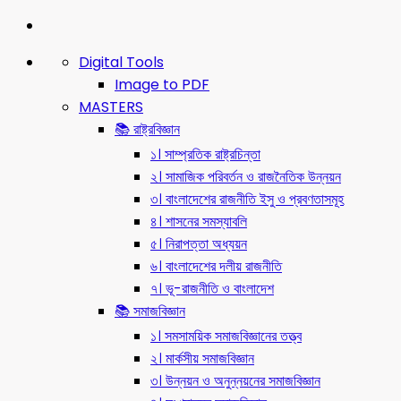
Digital Tools
Image to PDF
MASTERS
📚 রাষ্ট্রবিজ্ঞান
১। সাম্প্রতিক রাষ্ট্রচিন্তা
২। সামাজিক পরিবর্তন ও রাজনৈতিক উন্নয়ন
৩। বাংলাদেশের রাজনীতি ইসু ও প্রবণতাসমূহ
৪। শাসনের সমস্যাবলি
৫। নিরাপত্তা অধ্যয়ন
৬। বাংলাদেশের দলীয় রাজনীতি
৭। ভূ-রাজনীতি ও বাংলাদেশ
📚 সমাজবিজ্ঞান
১। সমসাময়িক সমাজবিজ্ঞানের তত্ত্ব
২। মার্কসীয় সমাজবিজ্ঞান
৩। উন্নয়ন ও অনুন্নয়নের সমাজবিজ্ঞান