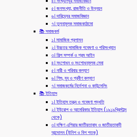
৪। সংখ্যালঘুর সমাজবিজ্ঞান
৫। জনসংখ্যা, রাজনীতি ও উন্নয়ন
৬। দারিদ্র্যের সমাজবিজ্ঞান
৭। তুলনামূলক সমাজকাঠামো
📚 সমাজকর্ম
১। সামাজিক প্রশাসন
২। উচ্চতর সামাজিক গবেষণা ও পরিসংখ্যান
৩। শিল্প সম্পর্ক ও শ্রম আইন
৪। সংশোধন ও সংশোধনমূলক সেবা
৫। নারী ও পরিবার কল্যাণ
৬। শিশু, যুব ও প্রবীণ কল্যাণ
৭। সমাজকর্মের নির্দেশনা ও কাউন্সেলিং
📚 ইতিহাস
১। ইতিহাস তত্ত্ব ও গবেষণা পদ্ধতি
২। ইউরোপ ও আমেরিকার ইতিহাস (১৯১৯খ্রিস্টাব্দ
থেকে)
৩। দক্ষিণ এশিয়ার জাতীয়তাবাদ ও জাতীয়তাবাদী
আন্দোলন (উনিশ ও বিশ শতক)