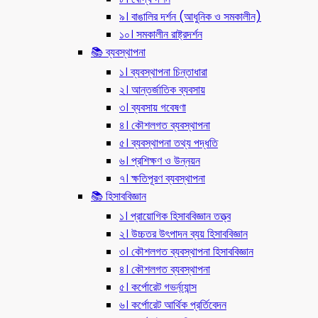
৯। বাঙালির দর্শন (আধুনিক ও সমকালীন)
১০। সমকালীন রাষ্ট্রদর্শন
📚 ব্যবস্থাপনা
১। ব্যবস্থাপনা চিন্তাধারা
২। আন্তর্জাতিক ব্যবসায়
৩। ব্যবসায় গবেষণা
৪। কৌশলগত ব্যবস্থাপনা
৫। ব্যবস্থাপনা তথ্য পদ্ধতি
৬। প্রশিক্ষণ ও উন্নয়ন
৭। ক্ষতিপূরণ ব্যবস্থাপনা
📚 হিসাববিজ্ঞান
১। প্রায়োগিক হিসাববিজ্ঞান তত্ত্ব
২। উচ্চতর উৎপাদন ব্যয় হিসাববিজ্ঞান
৩। কৌশলগত ব্যবস্থাপনা হিসাববিজ্ঞান
৪। কৌশলগত ব্যবস্থাপনা
৫। কর্পোরেট গভর্ন্য্যান্স
৬। কর্পোরেট আর্থিক প্রর্তিবেদন