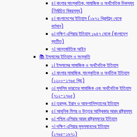
৪। বাংলার সাংস্কৃতিক, সামাজিক ও অর্থনৈতিক দিকসমূহ
(নির্বাচিত বিষয়সমূহ)
৫। বাংলাদেশের ইতিহাস (১৯৭২ খ্রিস্টাব্দ থেকে
বর্তমান)
৬। দক্ষিণ এশিয়ার ইতিহাস ১৯৪৭ থেকে (বাংলাদেশ
ব্যতীত)
৭। আন্তর্জাতিক আইন
📚 ইসলামের ইতিহাস ও সংস্কৃতি
১। ইসলামের সামাজিক ও অর্থনৈতিক ইতিহাস
২। বাংলার সামাজিক, সাংস্কৃতিক ও অর্থতিক ইতিহাস
(১২০০-১৭৬৫ খ্রি:)
৩। মুসলিম ভারতের সামাজিক এবং অর্থনৈতিক ইতিহাস
(৭১২-১৭৬৫)
৪। তুরস্ক, ইরান ও আফগানিস্তানের ইতিহাস
৫। আধুনিক মিশর ও উত্তর আফ্রিকার আরব রাষ্ট্রসমূহ
৬। পশ্চিম এশিয়ার আরব রাষ্ট্রসমূহের ইতিহাস
৭। দক্ষিণ এশিয়ার মুসলমানদের ইতিহাস
(১৭৬৫-১৯৭১)