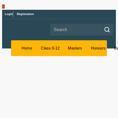
Login
Registration
Search for:
Home
Class 0-12
Masters
Honours
D