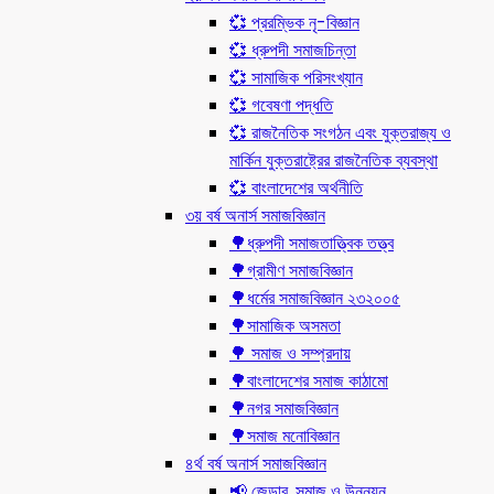
💞 প্ররম্ভিক নৃ-বিজ্ঞান
💞 ধ্রুপদী সমাজচিন্তা
💞 সামাজিক পরিসংখ্যান
💞 গবেষণা পদ্ধতি
💞 রাজনৈতিক সংগঠন এবং যুক্তরাজ্য ও
মার্কিন যুক্তরাষ্ট্রের রাজনৈতিক ব্যবস্থা
💞 বাংলাদেশের অর্থনীতি
৩য় বর্ষ অনার্স সমাজবিজ্ঞান
🌳ধ্রুপদী সমাজতাত্ত্বিক তত্ত্ব
🌳গ্রামীণ সমাজবিজ্ঞান
🌳ধর্মের সমাজবিজ্ঞান ২৩২০০৫
🌳সামাজিক অসমতা
🌳 সমাজ ও সম্প্রদায়
🌳বাংলাদেশের সমাজ কাঠামো
🌳নগর সমাজবিজ্ঞান
🌳সমাজ মনোবিজ্ঞান
৪র্থ বর্ষ অনার্স সমাজবিজ্ঞান
📢 জেন্ডার, সমাজ ও উন্নয়ন