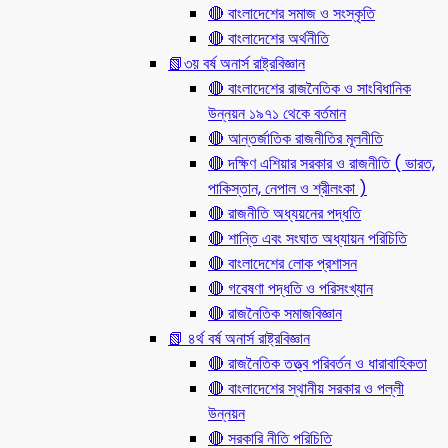
🔴 বাংলাদেশের সমাজ ও সংস্কৃতি
🔴 বাংলাদেশের অর্থনীতি
📗৩য় বর্ষ অনার্স রাষ্ট্রবিজ্ঞান
🔴 বাংলাদেশের রাজনৈতিক ও সাংবিধানিক
উন্নয়ন ১৯৭১ থেকে বর্তমান
🔴 আন্তর্জাতিক রাজনীতির মূলনীতি
🔴 দক্ষিণ এশিয়ার সরকার ও রাজনীতি ( ভারত,
পাকিস্তান, নেপাল ও শ্রীলংকা )
🔴 রাজনীতি অধ্যয়নের পদ্ধতি
🔴 শান্তি এবং সংঘাত অধ্যায়ন পরিচিতি
🔴 বাংলাদেশের লোক প্রশাসন
🔴 গবেষণা পদ্ধতি ও পরিসংখ্যান
🔴 রাজনৈতিক সমাজবিজ্ঞান
📗 ৪র্থ বর্ষ অনার্স রাষ্ট্রবিজ্ঞান
🔴 রাজনৈতিক তত্ত্ব পরিবর্তন ও ধারাবাহিকতা
🔴 বাংলাদেশের স্থানীয় সরকার ও পল্লী
উন্নয়ন
🔴 সরকারি নীতি পরিচিতি