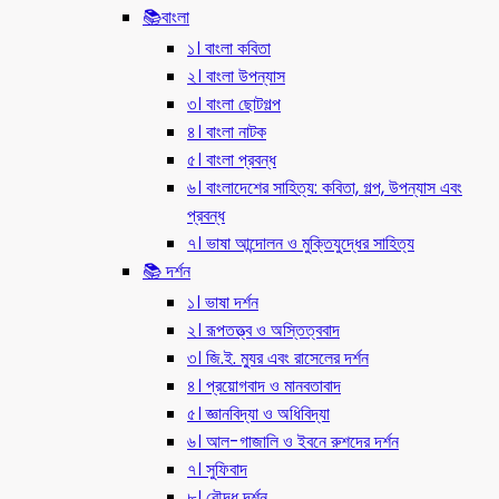
📚বাংলা
১। বাংলা কবিতা
২। বাংলা উপন্যাস
৩। বাংলা ছোটগল্প
৪। বাংলা নাটক
৫। বাংলা প্রবন্ধ
৬। বাংলাদেশের সাহিত্য: কবিতা, গল্প, উপন্যাস এবং
প্রবন্ধ
৭। ভাষা আন্দোলন ও মুক্তিযুদ্ধের সাহিত্য
📚 দর্শন
১। ভাষা দর্শন
২। রূপতত্ত্ব ও অস্তিত্ববাদ
৩। জি.ই. ম্যুর এবং রাসেলের দর্শন
৪। প্রয়োগবাদ ও মানবতাবাদ
৫। জ্ঞানবিদ্যা ও অধিবিদ্যা
৬। আল-গাজালি ও ইবনে রুশদের দর্শন
৭। সুফিবাদ
৮। বৌদ্ধ দর্শন