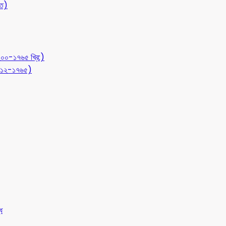
ীত)
১২০০-১৭৬৫ খ্রি:)
 (৭১২-১৭৬৫)
ধ