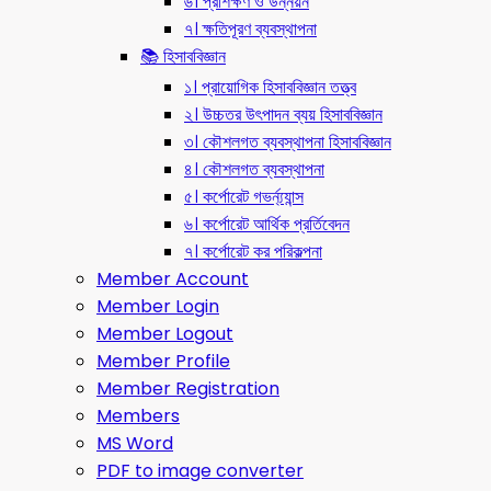
৬। প্রশিক্ষণ ও উন্নয়ন
৭। ক্ষতিপূরণ ব্যবস্থাপনা
📚 হিসাববিজ্ঞান
১। প্রায়োগিক হিসাববিজ্ঞান তত্ত্ব
২। উচ্চতর উৎপাদন ব্যয় হিসাববিজ্ঞান
৩। কৌশলগত ব্যবস্থাপনা হিসাববিজ্ঞান
৪। কৌশলগত ব্যবস্থাপনা
৫। কর্পোরেট গভর্ন্য্যান্স
৬। কর্পোরেট আর্থিক প্রর্তিবেদন
৭। কর্পোরেট কর পরিকল্পনা
Member Account
Member Login
Member Logout
Member Profile
Member Registration
Members
MS Word
PDF to image converter