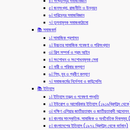
৪। সংখ্যালঘুর সমাজবিজ্ঞান
৫। জনসংখ্যা, রাজনীতি ও উন্নয়ন
৬। দারিদ্র্যের সমাজবিজ্ঞান
৭। তুলনামূলক সমাজকাঠামো
📚 সমাজকর্ম
১। সামাজিক প্রশাসন
২। উচ্চতর সামাজিক গবেষণা ও পরিসংখ্যান
৩। শিল্প সম্পর্ক ও শ্রম আইন
৪। সংশোধন ও সংশোধনমূলক সেবা
৫। নারী ও পরিবার কল্যাণ
৬। শিশু, যুব ও প্রবীণ কল্যাণ
৭। সমাজকর্মের নির্দেশনা ও কাউন্সেলিং
📚 ইতিহাস
১। ইতিহাস তত্ত্ব ও গবেষণা পদ্ধতি
২। ইউরোপ ও আমেরিকার ইতিহাস (১৯১৯খ্রিস্টাব্দ থেকে
৩। দক্ষিণ এশিয়ার জাতীয়তাবাদ ও জাতীয়তাবাদী আন্দো
৪। বাংলার সাংস্কৃতিক, সামাজিক ও অর্থনৈতিক দিকসমূহ (ন
৫। বাংলাদেশের ইতিহাস (১৯৭২ খ্রিস্টাব্দ থেকে বর্তমান)