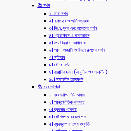
📚 দর্শন
১। ভাষা দর্শন
২। রূপতত্ত্ব ও অস্তিত্ববাদ
৩। জি.ই. ম্যুর এবং রাসেলের দর্শন
৪। প্রয়োগবাদ ও মানবতাবাদ
৫। জ্ঞানবিদ্যা ও অধিবিদ্যা
৬। আল-গাজালি ও ইবনে রুশদের দর্শন
৭। সুফিবাদ
৮। বৌদ্ধ দর্শন
৯। বাঙালির দর্শন (আধুনিক ও সমকালীন)
১০। সমকালীন রাষ্ট্রদর্শন
📚 ব্যবস্থাপনা
১। ব্যবস্থাপনা চিন্তাধারা
২। আন্তর্জাতিক ব্যবসায়
৩। ব্যবসায় গবেষণা
৪। কৌশলগত ব্যবস্থাপনা
৫। ব্যবস্থাপনা তথ্য পদ্ধতি