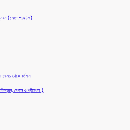
 উন্নয়ন (১৭৫৭-১৯৪৭)
ন ১৯৭১ থেকে বর্তমান
কিস্তান, নেপাল ও শ্রীলংকা )