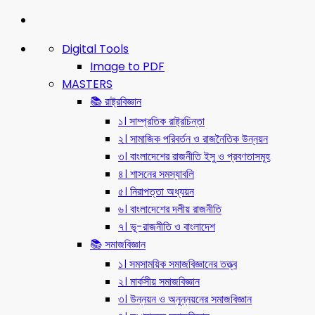
Digital Tools
Image to PDF
MASTERS
📚 রাষ্ট্রবিজ্ঞান
১। সাম্প্রতিক রাষ্ট্রচিন্তা
২। সামাজিক পরিবর্তন ও রাজনৈতিক উন্নয়ন
৩। বাংলাদেশের রাজনীতি ইসু ও প্রবণতাসমূহ
৪। শাসনের সমস্যাবলি
৫। নিরাপত্তা অধ্যয়ন
৬। বাংলাদেশের দলীয় রাজনীতি
৭। ভূ-রাজনীতি ও বাংলাদেশ
📚 সমাজবিজ্ঞান
১। সমসাময়িক সমাজবিজ্ঞানের তত্ত্ব
২। মার্কসীয় সমাজবিজ্ঞান
৩। উন্নয়ন ও অনুন্নয়নের সমাজবিজ্ঞান