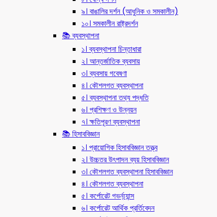
৯। বাঙালির দর্শন (আধুনিক ও সমকালীন)
১০। সমকালীন রাষ্ট্রদর্শন
📚 ব্যবস্থাপনা
১। ব্যবস্থাপনা চিন্তাধারা
২। আন্তর্জাতিক ব্যবসায়
৩। ব্যবসায় গবেষণা
৪। কৌশলগত ব্যবস্থাপনা
৫। ব্যবস্থাপনা তথ্য পদ্ধতি
৬। প্রশিক্ষণ ও উন্নয়ন
৭। ক্ষতিপূরণ ব্যবস্থাপনা
📚 হিসাববিজ্ঞান
১। প্রায়োগিক হিসাববিজ্ঞান তত্ত্ব
২। উচ্চতর উৎপাদন ব্যয় হিসাববিজ্ঞান
৩। কৌশলগত ব্যবস্থাপনা হিসাববিজ্ঞান
৪। কৌশলগত ব্যবস্থাপনা
৫। কর্পোরেট গভর্ন্য্যান্স
৬। কর্পোরেট আর্থিক প্রর্তিবেদন