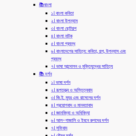
📚বাংলা
১। বাংলা কবিতা
২। বাংলা উপন্যাস
৩। বাংলা ছোটগল্প
৪। বাংলা নাটক
৫। বাংলা প্রবন্ধ
৬। বাংলাদেশের সাহিত্য: কবিতা, গল্প, উপন্যাস এবং
প্রবন্ধ
৭। ভাষা আন্দোলন ও মুক্তিযুদ্ধের সাহিত্য
📚 দর্শন
১। ভাষা দর্শন
২। রূপতত্ত্ব ও অস্তিত্ববাদ
৩। জি.ই. ম্যুর এবং রাসেলের দর্শন
৪। প্রয়োগবাদ ও মানবতাবাদ
৫। জ্ঞানবিদ্যা ও অধিবিদ্যা
৬। আল-গাজালি ও ইবনে রুশদের দর্শন
৭। সুফিবাদ
৮। বৌদ্ধ দর্শন