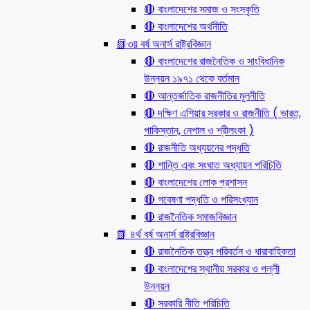
🔴 বাংলাদেশের সমাজ ও সংস্কৃতি
🔴 বাংলাদেশের অর্থনীতি
📗৩য় বর্ষ অনার্স রাষ্ট্রবিজ্ঞান
🔴 বাংলাদেশের রাজনৈতিক ও সাংবিধানিক
উন্নয়ন ১৯৭১ থেকে বর্তমান
🔴 আন্তর্জাতিক রাজনীতির মূলনীতি
🔴 দক্ষিণ এশিয়ার সরকার ও রাজনীতি ( ভারত,
পাকিস্তান, নেপাল ও শ্রীলংকা )
🔴 রাজনীতি অধ্যয়নের পদ্ধতি
🔴 শান্তি এবং সংঘাত অধ্যায়ন পরিচিতি
🔴 বাংলাদেশের লোক প্রশাসন
🔴 গবেষণা পদ্ধতি ও পরিসংখ্যান
🔴 রাজনৈতিক সমাজবিজ্ঞান
📗 ৪র্থ বর্ষ অনার্স রাষ্ট্রবিজ্ঞান
🔴 রাজনৈতিক তত্ত্ব পরিবর্তন ও ধারাবাহিকতা
🔴 বাংলাদেশের স্থানীয় সরকার ও পল্লী
উন্নয়ন
🔴 সরকারি নীতি পরিচিতি