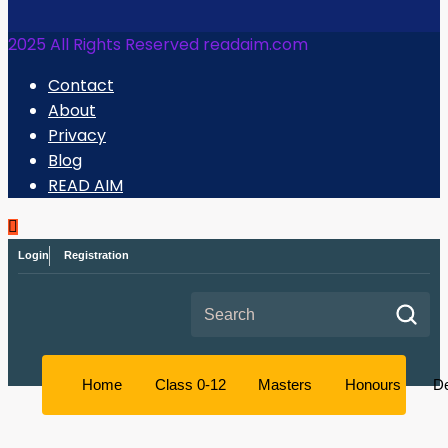
2025 All Rights Reserved readaim.com
Contact
About
Privacy
Blog
READ AIM
Login
Registration
Search for:
Home
Class 0-12
Masters
Honours
D