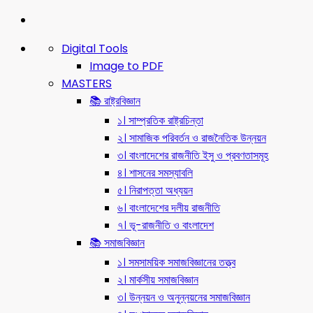
Digital Tools
Image to PDF
MASTERS
📚 রাষ্ট্রবিজ্ঞান
১। সাম্প্রতিক রাষ্ট্রচিন্তা
২। সামাজিক পরিবর্তন ও রাজনৈতিক উন্নয়ন
৩। বাংলাদেশের রাজনীতি ইসু ও প্রবণতাসমূহ
৪। শাসনের সমস্যাবলি
৫। নিরাপত্তা অধ্যয়ন
৬। বাংলাদেশের দলীয় রাজনীতি
৭। ভূ-রাজনীতি ও বাংলাদেশ
📚 সমাজবিজ্ঞান
১। সমসাময়িক সমাজবিজ্ঞানের তত্ত্ব
২। মার্কসীয় সমাজবিজ্ঞান
৩। উন্নয়ন ও অনুন্নয়নের সমাজবিজ্ঞান