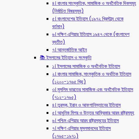
৪। বাংলার সাংস্কৃতিক, সামাজিক ও অর্থনৈতিক দিকসমূহ
(নির্বাচিত বিষয়সমূহ)
৫। বাংলাদেশের ইতিহাস (১৯৭২ খ্রিস্টাব্দ থেকে
বর্তমান)
৬। দক্ষিণ এশিয়ার ইতিহাস ১৯৪৭ থেকে (বাংলাদেশ
ব্যতীত)
৭। আন্তর্জাতিক আইন
📚 ইসলামের ইতিহাস ও সংস্কৃতি
১। ইসলামের সামাজিক ও অর্থনৈতিক ইতিহাস
২। বাংলার সামাজিক, সাংস্কৃতিক ও অর্থতিক ইতিহাস
(১২০০-১৭৬৫ খ্রি:)
৩। মুসলিম ভারতের সামাজিক এবং অর্থনৈতিক ইতিহাস
(৭১২-১৭৬৫)
৪। তুরস্ক, ইরান ও আফগানিস্তানের ইতিহাস
৫। আধুনিক মিশর ও উত্তর আফ্রিকার আরব রাষ্ট্রসমূহ
৬। পশ্চিম এশিয়ার আরব রাষ্ট্রসমূহের ইতিহাস
৭। দক্ষিণ এশিয়ার মুসলমানদের ইতিহাস
(১৭৬৫-১৯৭১)