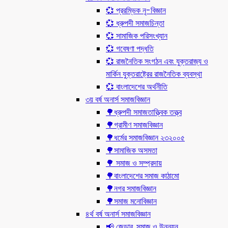
💞 প্ররম্ভিক নৃ-বিজ্ঞান
💞 ধ্রুপদী সমাজচিন্তা
💞 সামাজিক পরিসংখ্যান
💞 গবেষণা পদ্ধতি
💞 রাজনৈতিক সংগঠন এবং যুক্তরাজ্য ও
মার্কিন যুক্তরাষ্ট্রের রাজনৈতিক ব্যবস্থা
💞 বাংলাদেশের অর্থনীতি
৩য় বর্ষ অনার্স সমাজবিজ্ঞান
🌳ধ্রুপদী সমাজতাত্ত্বিক তত্ত্ব
🌳গ্রামীণ সমাজবিজ্ঞান
🌳ধর্মের সমাজবিজ্ঞান ২৩২০০৫
🌳সামাজিক অসমতা
🌳 সমাজ ও সম্প্রদায়
🌳বাংলাদেশের সমাজ কাঠামো
🌳নগর সমাজবিজ্ঞান
🌳সমাজ মনোবিজ্ঞান
৪র্থ বর্ষ অনার্স সমাজবিজ্ঞান
📢 জেন্ডার, সমাজ ও উন্নয়ন