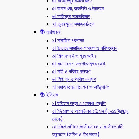
৪। সংখ্যালঘুর সমাজবিজ্ঞান
৫। জনসংখ্যা, রাজনীতি ও উন্নয়ন
৬। দারিদ্র্যের সমাজবিজ্ঞান
৭। তুলনামূলক সমাজকাঠামো
📚 সমাজকর্ম
১। সামাজিক প্রশাসন
২। উচ্চতর সামাজিক গবেষণা ও পরিসংখ্যান
৩। শিল্প সম্পর্ক ও শ্রম আইন
৪। সংশোধন ও সংশোধনমূলক সেবা
৫। নারী ও পরিবার কল্যাণ
৬। শিশু, যুব ও প্রবীণ কল্যাণ
৭। সমাজকর্মের নির্দেশনা ও কাউন্সেলিং
📚 ইতিহাস
১। ইতিহাস তত্ত্ব ও গবেষণা পদ্ধতি
২। ইউরোপ ও আমেরিকার ইতিহাস (১৯১৯খ্রিস্টাব্দ
থেকে)
৩। দক্ষিণ এশিয়ার জাতীয়তাবাদ ও জাতীয়তাবাদী
আন্দোলন (উনিশ ও বিশ শতক)