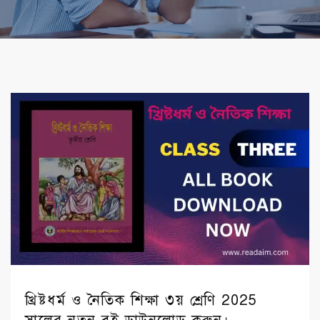
খ্রিষ্টধর্ম ও নৈতিক শিক্ষা ৩য় শ্রেণি 2025