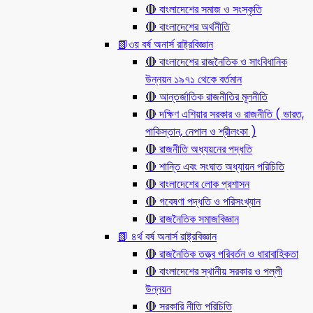
🔴 বাংলাদেশের সমাজ ও সংস্কৃতি
🔴 বাংলাদেশের অর্থনীতি
📗৩য় বর্ষ অনার্স রাষ্ট্রবিজ্ঞান
🔴 বাংলাদেশের রাজনৈতিক ও সাংবিধানিক
উন্নয়ন ১৯৭১ থেকে বর্তমান
🔴 আন্তর্জাতিক রাজনীতির মূলনীতি
🔴 দক্ষিণ এশিয়ার সরকার ও রাজনীতি ( ভারত,
পাকিস্তান, নেপাল ও শ্রীলংকা )
🔴 রাজনীতি অধ্যয়নের পদ্ধতি
🔴 শান্তি এবং সংঘাত অধ্যায়ন পরিচিতি
🔴 বাংলাদেশের লোক প্রশাসন
🔴 গবেষণা পদ্ধতি ও পরিসংখ্যান
🔴 রাজনৈতিক সমাজবিজ্ঞান
📗 ৪র্থ বর্ষ অনার্স রাষ্ট্রবিজ্ঞান
🔴 রাজনৈতিক তত্ত্ব পরিবর্তন ও ধারাবাহিকতা
🔴 বাংলাদেশের স্থানীয় সরকার ও পল্লী
উন্নয়ন
🔴 সরকারি নীতি পরিচিতি