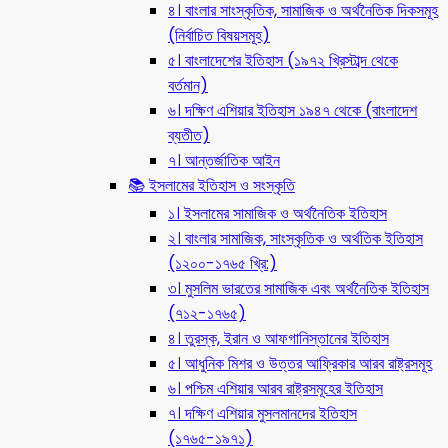
৪। বাংলার সাংস্কৃতিক, সামাজিক ও অর্থনৈতিক দিকসমূহ
(নির্বাচিত বিষয়সমূহ)
৫। বাংলাদেশের ইতিহাস (১৯৭২ খ্রিস্টাব্দ থেকে
বর্তমান)
৬। দক্ষিণ এশিয়ার ইতিহাস ১৯৪৭ থেকে (বাংলাদেশ
ব্যতীত)
৭। আন্তর্জাতিক আইন
📚 ইসলামের ইতিহাস ও সংস্কৃতি
১। ইসলামের সামাজিক ও অর্থনৈতিক ইতিহাস
২। বাংলার সামাজিক, সাংস্কৃতিক ও অর্থতিক ইতিহাস
(১২০০-১৭৬৫ খ্রি:)
৩। মুসলিম ভারতের সামাজিক এবং অর্থনৈতিক ইতিহাস
(৭১২-১৭৬৫)
৪। তুরস্ক, ইরান ও আফগানিস্তানের ইতিহাস
৫। আধুনিক মিশর ও উত্তর আফ্রিকার আরব রাষ্ট্রসমূহ
৬। পশ্চিম এশিয়ার আরব রাষ্ট্রসমূহের ইতিহাস
৭। দক্ষিণ এশিয়ার মুসলমানদের ইতিহাস
(১৭৬৫-১৯৭১)