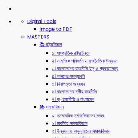
Digital Tools
Image to PDF
MASTERS
📚 রাষ্ট্রবিজ্ঞান
১। সাম্প্রতিক রাষ্ট্রচিন্তা
২। সামাজিক পরিবর্তন ও রাজনৈতিক উন্নয়ন
৩। বাংলাদেশের রাজনীতি ইসু ও প্রবণতাসমূহ
৪। শাসনের সমস্যাবলি
৫। নিরাপত্তা অধ্যয়ন
৬। বাংলাদেশের দলীয় রাজনীতি
৭। ভূ-রাজনীতি ও বাংলাদেশ
📚 সমাজবিজ্ঞান
১। সমসাময়িক সমাজবিজ্ঞানের তত্ত্ব
২। মার্কসীয় সমাজবিজ্ঞান
৩। উন্নয়ন ও অনুন্নয়নের সমাজবিজ্ঞান