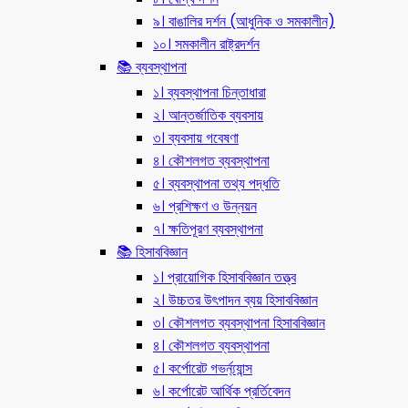
৯। বাঙালির দর্শন (আধুনিক ও সমকালীন)
১০। সমকালীন রাষ্ট্রদর্শন
📚 ব্যবস্থাপনা
১। ব্যবস্থাপনা চিন্তাধারা
২। আন্তর্জাতিক ব্যবসায়
৩। ব্যবসায় গবেষণা
৪। কৌশলগত ব্যবস্থাপনা
৫। ব্যবস্থাপনা তথ্য পদ্ধতি
৬। প্রশিক্ষণ ও উন্নয়ন
৭। ক্ষতিপূরণ ব্যবস্থাপনা
📚 হিসাববিজ্ঞান
১। প্রায়োগিক হিসাববিজ্ঞান তত্ত্ব
২। উচ্চতর উৎপাদন ব্যয় হিসাববিজ্ঞান
৩। কৌশলগত ব্যবস্থাপনা হিসাববিজ্ঞান
৪। কৌশলগত ব্যবস্থাপনা
৫। কর্পোরেট গভর্ন্য্যান্স
৬। কর্পোরেট আর্থিক প্রর্তিবেদন