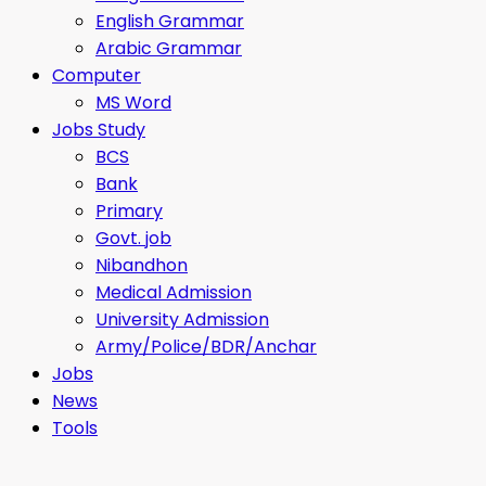
English Grammar
Arabic Grammar
Computer
MS Word
Jobs Study
BCS
Bank
Primary
Govt. job
Nibandhon
Medical Admission
University Admission
Army/Police/BDR/Anchar
Jobs
News
Tools