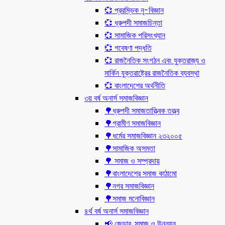
💞 প্ররম্ভিক নৃ-বিজ্ঞান
💞 ধ্রুপদী সমাজচিন্তা
💞 সামাজিক পরিসংখ্যান
💞 গবেষণা পদ্ধতি
💞 রাজনৈতিক সংগঠন এবং যুক্তরাজ্য ও
মার্কিন যুক্তরাষ্ট্রের রাজনৈতিক ব্যবস্থা
💞 বাংলাদেশের অর্থনীতি
৩য় বর্ষ অনার্স সমাজবিজ্ঞান
🌳ধ্রুপদী সমাজতাত্ত্বিক তত্ত্ব
🌳গ্রামীণ সমাজবিজ্ঞান
🌳ধর্মের সমাজবিজ্ঞান ২৩২০০৫
🌳সামাজিক অসমতা
🌳 সমাজ ও সম্প্রদায়
🌳বাংলাদেশের সমাজ কাঠামো
🌳নগর সমাজবিজ্ঞান
🌳সমাজ মনোবিজ্ঞান
৪র্থ বর্ষ অনার্স সমাজবিজ্ঞান
📢 জেন্ডার, সমাজ ও উন্নয়ন