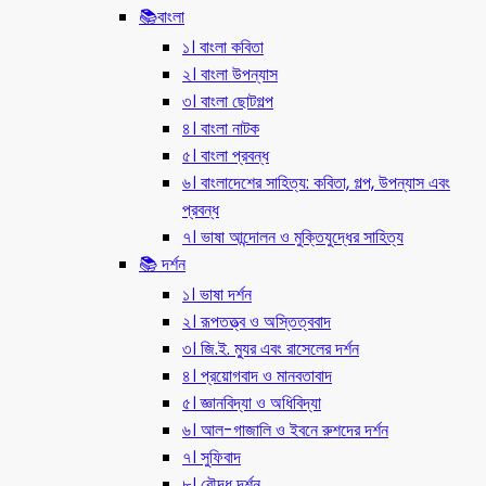
📚বাংলা
১। বাংলা কবিতা
২। বাংলা উপন্যাস
৩। বাংলা ছোটগল্প
৪। বাংলা নাটক
৫। বাংলা প্রবন্ধ
৬। বাংলাদেশের সাহিত্য: কবিতা, গল্প, উপন্যাস এবং
প্রবন্ধ
৭। ভাষা আন্দোলন ও মুক্তিযুদ্ধের সাহিত্য
📚 দর্শন
১। ভাষা দর্শন
২। রূপতত্ত্ব ও অস্তিত্ববাদ
৩। জি.ই. ম্যুর এবং রাসেলের দর্শন
৪। প্রয়োগবাদ ও মানবতাবাদ
৫। জ্ঞানবিদ্যা ও অধিবিদ্যা
৬। আল-গাজালি ও ইবনে রুশদের দর্শন
৭। সুফিবাদ
৮। বৌদ্ধ দর্শন