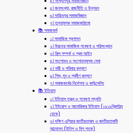
৪। সংখ্যালঘুর সমাজবিজ্ঞান
৫। জনসংখ্যা, রাজনীতি ও উন্নয়ন
৬। দারিদ্র্যের সমাজবিজ্ঞান
৭। তুলনামূলক সমাজকাঠামো
📚 সমাজকর্ম
১। সামাজিক প্রশাসন
২। উচ্চতর সামাজিক গবেষণা ও পরিসংখ্যান
৩। শিল্প সম্পর্ক ও শ্রম আইন
৪। সংশোধন ও সংশোধনমূলক সেবা
৫। নারী ও পরিবার কল্যাণ
৬। শিশু, যুব ও প্রবীণ কল্যাণ
৭। সমাজকর্মের নির্দেশনা ও কাউন্সেলিং
📚 ইতিহাস
১। ইতিহাস তত্ত্ব ও গবেষণা পদ্ধতি
২। ইউরোপ ও আমেরিকার ইতিহাস (১৯১৯খ্রিস্টাব্দ
থেকে)
৩। দক্ষিণ এশিয়ার জাতীয়তাবাদ ও জাতীয়তাবাদী
আন্দোলন (উনিশ ও বিশ শতক)