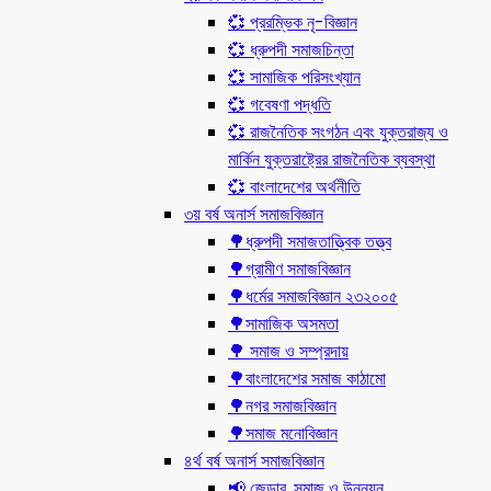
💞 প্ররম্ভিক নৃ-বিজ্ঞান
💞 ধ্রুপদী সমাজচিন্তা
💞 সামাজিক পরিসংখ্যান
💞 গবেষণা পদ্ধতি
💞 রাজনৈতিক সংগঠন এবং যুক্তরাজ্য ও
মার্কিন যুক্তরাষ্ট্রের রাজনৈতিক ব্যবস্থা
💞 বাংলাদেশের অর্থনীতি
৩য় বর্ষ অনার্স সমাজবিজ্ঞান
🌳ধ্রুপদী সমাজতাত্ত্বিক তত্ত্ব
🌳গ্রামীণ সমাজবিজ্ঞান
🌳ধর্মের সমাজবিজ্ঞান ২৩২০০৫
🌳সামাজিক অসমতা
🌳 সমাজ ও সম্প্রদায়
🌳বাংলাদেশের সমাজ কাঠামো
🌳নগর সমাজবিজ্ঞান
🌳সমাজ মনোবিজ্ঞান
৪র্থ বর্ষ অনার্স সমাজবিজ্ঞান
📢 জেন্ডার, সমাজ ও উন্নয়ন