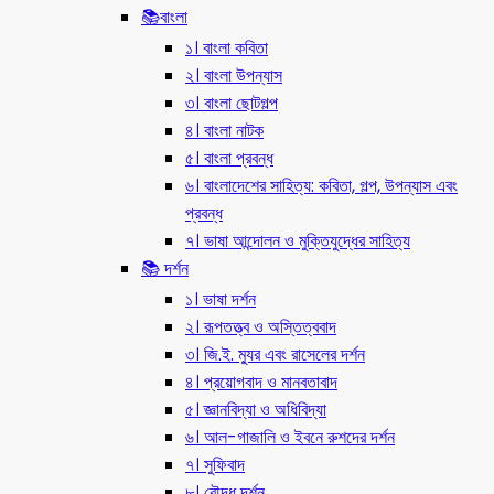
📚বাংলা
১। বাংলা কবিতা
২। বাংলা উপন্যাস
৩। বাংলা ছোটগল্প
৪। বাংলা নাটক
৫। বাংলা প্রবন্ধ
৬। বাংলাদেশের সাহিত্য: কবিতা, গল্প, উপন্যাস এবং
প্রবন্ধ
৭। ভাষা আন্দোলন ও মুক্তিযুদ্ধের সাহিত্য
📚 দর্শন
১। ভাষা দর্শন
২। রূপতত্ত্ব ও অস্তিত্ববাদ
৩। জি.ই. ম্যুর এবং রাসেলের দর্শন
৪। প্রয়োগবাদ ও মানবতাবাদ
৫। জ্ঞানবিদ্যা ও অধিবিদ্যা
৬। আল-গাজালি ও ইবনে রুশদের দর্শন
৭। সুফিবাদ
৮। বৌদ্ধ দর্শন