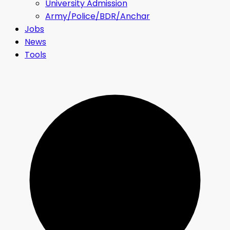
University Admission
Army/Police/BDR/Anchar
Jobs
News
Tools