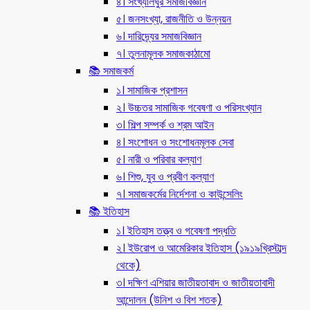
৪। সংখ্যালঘুর সমাজবিজ্ঞান
৫। জনসংখ্যা, রাজনীতি ও উন্নয়ন
৬। দারিদ্র্যের সমাজবিজ্ঞান
৭। তুলনামূলক সমাজকাঠামো
📚 সমাজকর্ম
১। সামাজিক প্রশাসন
২। উচ্চতর সামাজিক গবেষণা ও পরিসংখ্যান
৩। শিল্প সম্পর্ক ও শ্রম আইন
৪। সংশোধন ও সংশোধনমূলক সেবা
৫। নারী ও পরিবার কল্যাণ
৬। শিশু, যুব ও প্রবীণ কল্যাণ
৭। সমাজকর্মের নির্দেশনা ও কাউন্সেলিং
📚 ইতিহাস
১। ইতিহাস তত্ত্ব ও গবেষণা পদ্ধতি
২। ইউরোপ ও আমেরিকার ইতিহাস (১৯১৯খ্রিস্টাব্দ
থেকে)
৩। দক্ষিণ এশিয়ার জাতীয়তাবাদ ও জাতীয়তাবাদী
আন্দোলন (উনিশ ও বিশ শতক)