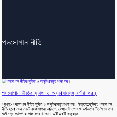
পদসোপান নীতি
পদসোপান নীতির সুবিধা ও অসুবিধাসমূহ বর্ণনা কর।
প্রশ্ন:- পদসোপান নীতির সুবিধা ও অসুবিধাসমূহ বর্ণনা কর। উত্তর::ভূমিকা: পদসোপান
নীতি হলো এমন একটি ব্যবস্থাপনা কাঠামো, যেখানে উচ্চপদস্থ কর্মকর্তার নির্দেশনায় তার
অধীনস্থ কর্মকর্তারা কাজ করে থাকেন। এটি একটি অত্যন্ত...