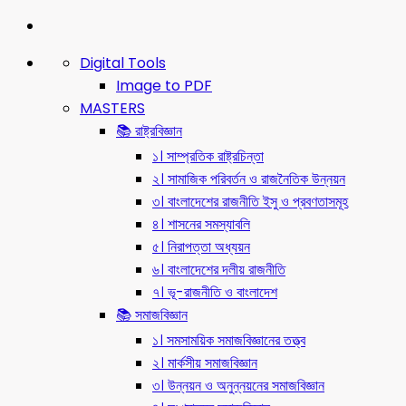
Digital Tools
Image to PDF
MASTERS
📚 রাষ্ট্রবিজ্ঞান
১। সাম্প্রতিক রাষ্ট্রচিন্তা
২। সামাজিক পরিবর্তন ও রাজনৈতিক উন্নয়ন
৩। বাংলাদেশের রাজনীতি ইসু ও প্রবণতাসমূহ
৪। শাসনের সমস্যাবলি
৫। নিরাপত্তা অধ্যয়ন
৬। বাংলাদেশের দলীয় রাজনীতি
৭। ভূ-রাজনীতি ও বাংলাদেশ
📚 সমাজবিজ্ঞান
১। সমসাময়িক সমাজবিজ্ঞানের তত্ত্ব
২। মার্কসীয় সমাজবিজ্ঞান
৩। উন্নয়ন ও অনুন্নয়নের সমাজবিজ্ঞান