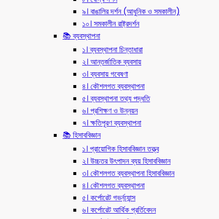
৯। বাঙালির দর্শন (আধুনিক ও সমকালীন)
১০। সমকালীন রাষ্ট্রদর্শন
📚 ব্যবস্থাপনা
১। ব্যবস্থাপনা চিন্তাধারা
২। আন্তর্জাতিক ব্যবসায়
৩। ব্যবসায় গবেষণা
৪। কৌশলগত ব্যবস্থাপনা
৫। ব্যবস্থাপনা তথ্য পদ্ধতি
৬। প্রশিক্ষণ ও উন্নয়ন
৭। ক্ষতিপূরণ ব্যবস্থাপনা
📚 হিসাববিজ্ঞান
১। প্রায়োগিক হিসাববিজ্ঞান তত্ত্ব
২। উচ্চতর উৎপাদন ব্যয় হিসাববিজ্ঞান
৩। কৌশলগত ব্যবস্থাপনা হিসাববিজ্ঞান
৪। কৌশলগত ব্যবস্থাপনা
৫। কর্পোরেট গভর্ন্য্যান্স
৬। কর্পোরেট আর্থিক প্রর্তিবেদন