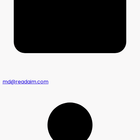
md@readaim.com