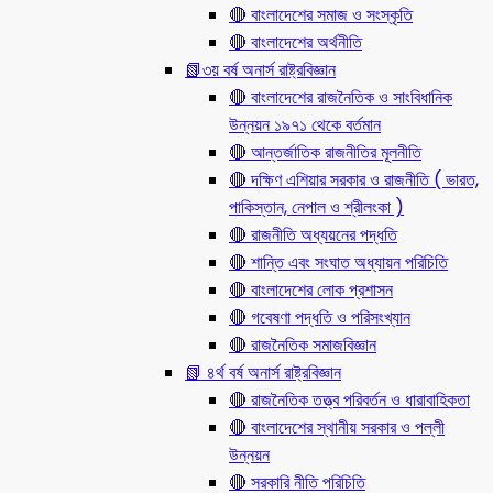
🔴 বাংলাদেশের সমাজ ও সংস্কৃতি
🔴 বাংলাদেশের অর্থনীতি
📗৩য় বর্ষ অনার্স রাষ্ট্রবিজ্ঞান
🔴 বাংলাদেশের রাজনৈতিক ও সাংবিধানিক
উন্নয়ন ১৯৭১ থেকে বর্তমান
🔴 আন্তর্জাতিক রাজনীতির মূলনীতি
🔴 দক্ষিণ এশিয়ার সরকার ও রাজনীতি ( ভারত,
পাকিস্তান, নেপাল ও শ্রীলংকা )
🔴 রাজনীতি অধ্যয়নের পদ্ধতি
🔴 শান্তি এবং সংঘাত অধ্যায়ন পরিচিতি
🔴 বাংলাদেশের লোক প্রশাসন
🔴 গবেষণা পদ্ধতি ও পরিসংখ্যান
🔴 রাজনৈতিক সমাজবিজ্ঞান
📗 ৪র্থ বর্ষ অনার্স রাষ্ট্রবিজ্ঞান
🔴 রাজনৈতিক তত্ত্ব পরিবর্তন ও ধারাবাহিকতা
🔴 বাংলাদেশের স্থানীয় সরকার ও পল্লী
উন্নয়ন
🔴 সরকারি নীতি পরিচিতি