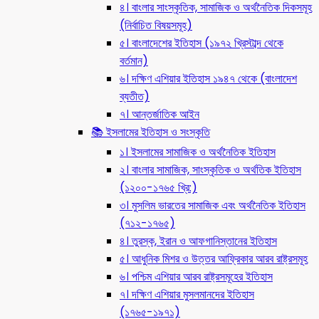
৪। বাংলার সাংস্কৃতিক, সামাজিক ও অর্থনৈতিক দিকসমূহ
(নির্বাচিত বিষয়সমূহ)
৫। বাংলাদেশের ইতিহাস (১৯৭২ খ্রিস্টাব্দ থেকে
বর্তমান)
৬। দক্ষিণ এশিয়ার ইতিহাস ১৯৪৭ থেকে (বাংলাদেশ
ব্যতীত)
৭। আন্তর্জাতিক আইন
📚 ইসলামের ইতিহাস ও সংস্কৃতি
১। ইসলামের সামাজিক ও অর্থনৈতিক ইতিহাস
২। বাংলার সামাজিক, সাংস্কৃতিক ও অর্থতিক ইতিহাস
(১২০০-১৭৬৫ খ্রি:)
৩। মুসলিম ভারতের সামাজিক এবং অর্থনৈতিক ইতিহাস
(৭১২-১৭৬৫)
৪। তুরস্ক, ইরান ও আফগানিস্তানের ইতিহাস
৫। আধুনিক মিশর ও উত্তর আফ্রিকার আরব রাষ্ট্রসমূহ
৬। পশ্চিম এশিয়ার আরব রাষ্ট্রসমূহের ইতিহাস
৭। দক্ষিণ এশিয়ার মুসলমানদের ইতিহাস
(১৭৬৫-১৯৭১)