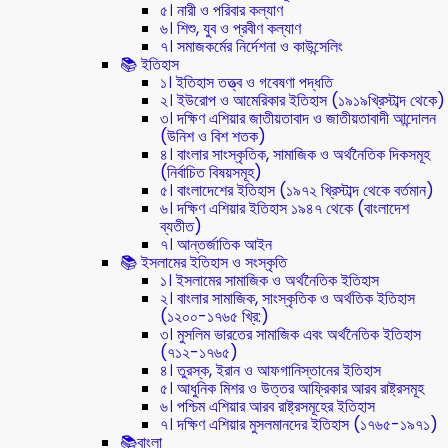
৫। নারী ও পরিবার কল্যাণ
৬। শিশু, যুব ও প্রবীণ কল্যাণ
৭। সমাজকর্মের নির্দেশনা ও কাউন্সেলিং
📚 ইতিহাস
১। ইতিহাস তত্ত্ব ও গবেষণা পদ্ধতি
২। ইউরোপ ও আমেরিকার ইতিহাস (১৯১৯খ্রিস্টাব্দ থেকে)
৩। দক্ষিণ এশিয়ার জাতীয়তাবাদ ও জাতীয়তাবাদী আন্দোলন
(উনিশ ও বিশ শতক)
৪। বাংলার সাংস্কৃতিক, সামাজিক ও অর্থনৈতিক দিকসমূহ
(নির্বাচিত বিষয়সমূহ)
৫। বাংলাদেশের ইতিহাস (১৯৭২ খ্রিস্টাব্দ থেকে বর্তমান)
৬। দক্ষিণ এশিয়ার ইতিহাস ১৯৪৭ থেকে (বাংলাদেশ
ব্যতীত)
৭। আন্তর্জাতিক আইন
📚 ইসলামের ইতিহাস ও সংস্কৃতি
১। ইসলামের সামাজিক ও অর্থনৈতিক ইতিহাস
২। বাংলার সামাজিক, সাংস্কৃতিক ও অর্থতিক ইতিহাস
(১২০০-১৭৬৫ খ্রি:)
৩। মুসলিম ভারতের সামাজিক এবং অর্থনৈতিক ইতিহাস
(৭১২-১৭৬৫)
৪। তুরস্ক, ইরান ও আফগানিস্তানের ইতিহাস
৫। আধুনিক মিশর ও উত্তর আফ্রিকার আরব রাষ্ট্রসমূহ
৬। পশ্চিম এশিয়ার আরব রাষ্ট্রসমূহের ইতিহাস
৭। দক্ষিণ এশিয়ার মুসলমানদের ইতিহাস (১৭৬৫-১৯৭১)
📚বাংলা