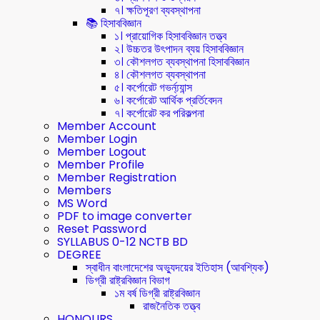
৭। ক্ষতিপূরণ ব্যবস্থাপনা
📚 হিসাববিজ্ঞান
১। প্রায়োগিক হিসাববিজ্ঞান তত্ত্ব
২। উচ্চতর উৎপাদন ব্যয় হিসাববিজ্ঞান
৩। কৌশলগত ব্যবস্থাপনা হিসাববিজ্ঞান
৪। কৌশলগত ব্যবস্থাপনা
৫। কর্পোরেট গভর্ন্য্যান্স
৬। কর্পোরেট আর্থিক প্রর্তিবেদন
৭। কর্পোরেট কর পরিকল্পনা
Member Account
Member Login
Member Logout
Member Profile
Member Registration
Members
MS Word
PDF to image converter
Reset Password
SYLLABUS 0-12 NCTB BD
DEGREE
স্বাধীন বাংলাদেশের অভ্যুদয়ের ইতিহাস (আবশ্যিক)
ডিগ্রী রাষ্ট্রবিজ্ঞান বিভাগ
১ম বর্ষ ডিগ্রী রাষ্ট্রবিজ্ঞান
রাজনৈতিক তত্ত্ব
HONOURS