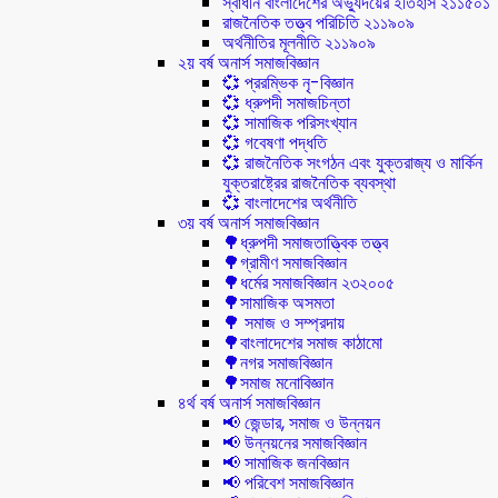
স্বাধীন বাংলাদেশের অভ্যুদয়ের ইতিহাস ২১১৫০১
রাজনৈতিক তত্ত্ব পরিচিতি ২১১৯০৯
অর্থনীতির মূলনীতি ২১১৯০৯
২য় বর্ষ অনার্স সমাজবিজ্ঞান
💞 প্ররম্ভিক নৃ-বিজ্ঞান
💞 ধ্রুপদী সমাজচিন্তা
💞 সামাজিক পরিসংখ্যান
💞 গবেষণা পদ্ধতি
💞 রাজনৈতিক সংগঠন এবং যুক্তরাজ্য ও মার্কিন
যুক্তরাষ্ট্রের রাজনৈতিক ব্যবস্থা
💞 বাংলাদেশের অর্থনীতি
৩য় বর্ষ অনার্স সমাজবিজ্ঞান
🌳ধ্রুপদী সমাজতাত্ত্বিক তত্ত্ব
🌳গ্রামীণ সমাজবিজ্ঞান
🌳ধর্মের সমাজবিজ্ঞান ২৩২০০৫
🌳সামাজিক অসমতা
🌳 সমাজ ও সম্প্রদায়
🌳বাংলাদেশের সমাজ কাঠামো
🌳নগর সমাজবিজ্ঞান
🌳সমাজ মনোবিজ্ঞান
৪র্থ বর্ষ অনার্স সমাজবিজ্ঞান
📢 জেন্ডার, সমাজ ও উন্নয়ন
📢 উন্নয়নের সমাজবিজ্ঞান
📢 সামাজিক জনবিজ্ঞান
📢 পরিবেশ সমাজবিজ্ঞান