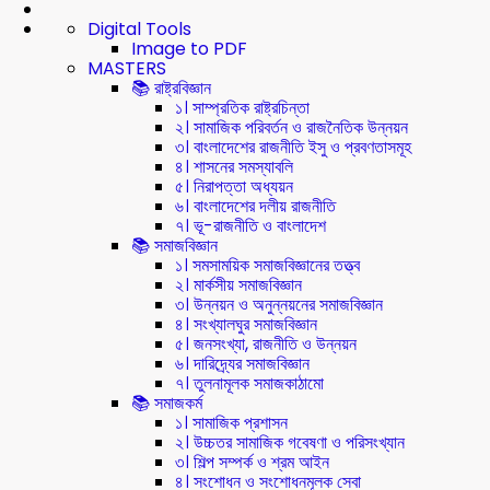
Digital Tools
Image to PDF
MASTERS
📚 রাষ্ট্রবিজ্ঞান
১। সাম্প্রতিক রাষ্ট্রচিন্তা
২। সামাজিক পরিবর্তন ও রাজনৈতিক উন্নয়ন
৩। বাংলাদেশের রাজনীতি ইসু ও প্রবণতাসমূহ
৪। শাসনের সমস্যাবলি
৫। নিরাপত্তা অধ্যয়ন
৬। বাংলাদেশের দলীয় রাজনীতি
৭। ভূ-রাজনীতি ও বাংলাদেশ
📚 সমাজবিজ্ঞান
১। সমসাময়িক সমাজবিজ্ঞানের তত্ত্ব
২। মার্কসীয় সমাজবিজ্ঞান
৩। উন্নয়ন ও অনুন্নয়নের সমাজবিজ্ঞান
৪। সংখ্যালঘুর সমাজবিজ্ঞান
৫। জনসংখ্যা, রাজনীতি ও উন্নয়ন
৬। দারিদ্র্যের সমাজবিজ্ঞান
৭। তুলনামূলক সমাজকাঠামো
📚 সমাজকর্ম
১। সামাজিক প্রশাসন
২। উচ্চতর সামাজিক গবেষণা ও পরিসংখ্যান
৩। শিল্প সম্পর্ক ও শ্রম আইন
৪। সংশোধন ও সংশোধনমূলক সেবা