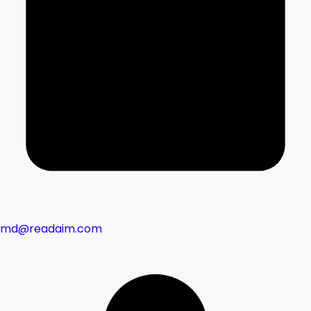
md@readaim.com