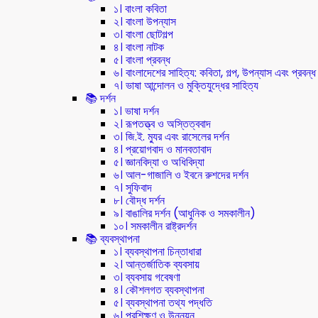
১। বাংলা কবিতা
২। বাংলা উপন্যাস
৩। বাংলা ছোটগল্প
৪। বাংলা নাটক
৫। বাংলা প্রবন্ধ
৬। বাংলাদেশের সাহিত্য: কবিতা, গল্প, উপন্যাস এবং প্রবন্ধ
৭। ভাষা আন্দোলন ও মুক্তিযুদ্ধের সাহিত্য
📚 দর্শন
১। ভাষা দর্শন
২। রূপতত্ত্ব ও অস্তিত্ববাদ
৩। জি.ই. ম্যুর এবং রাসেলের দর্শন
৪। প্রয়োগবাদ ও মানবতাবাদ
৫। জ্ঞানবিদ্যা ও অধিবিদ্যা
৬। আল-গাজালি ও ইবনে রুশদের দর্শন
৭। সুফিবাদ
৮। বৌদ্ধ দর্শন
৯। বাঙালির দর্শন (আধুনিক ও সমকালীন)
১০। সমকালীন রাষ্ট্রদর্শন
📚 ব্যবস্থাপনা
১। ব্যবস্থাপনা চিন্তাধারা
২। আন্তর্জাতিক ব্যবসায়
৩। ব্যবসায় গবেষণা
৪। কৌশলগত ব্যবস্থাপনা
৫। ব্যবস্থাপনা তথ্য পদ্ধতি
৬। প্রশিক্ষণ ও উন্নয়ন