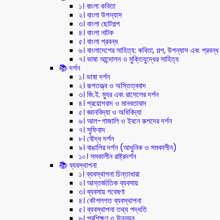
১। বাংলা কবিতা
২। বাংলা উপন্যাস
৩। বাংলা ছোটগল্প
৪। বাংলা নাটক
৫। বাংলা প্রবন্ধ
৬। বাংলাদেশের সাহিত্য: কবিতা, গল্প, উপন্যাস এবং প্রবন্ধ
৭। ভাষা আন্দোলন ও মুক্তিযুদ্ধের সাহিত্য
📚 দর্শন
১। ভাষা দর্শন
২। রূপতত্ত্ব ও অস্তিত্ববাদ
৩। জি.ই. ম্যুর এবং রাসেলের দর্শন
৪। প্রয়োগবাদ ও মানবতাবাদ
৫। জ্ঞানবিদ্যা ও অধিবিদ্যা
৬। আল-গাজালি ও ইবনে রুশদের দর্শন
৭। সুফিবাদ
৮। বৌদ্ধ দর্শন
৯। বাঙালির দর্শন (আধুনিক ও সমকালীন)
১০। সমকালীন রাষ্ট্রদর্শন
📚 ব্যবস্থাপনা
১। ব্যবস্থাপনা চিন্তাধারা
২। আন্তর্জাতিক ব্যবসায়
৩। ব্যবসায় গবেষণা
৪। কৌশলগত ব্যবস্থাপনা
৫। ব্যবস্থাপনা তথ্য পদ্ধতি
৬। প্রশিক্ষণ ও উন্নয়ন