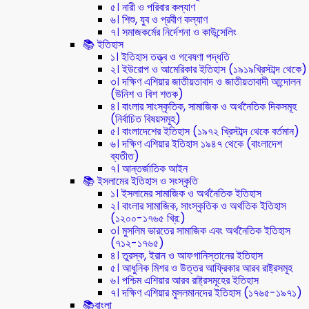
৫। নারী ও পরিবার কল্যাণ
৬। শিশু, যুব ও প্রবীণ কল্যাণ
৭। সমাজকর্মের নির্দেশনা ও কাউন্সেলিং
📚 ইতিহাস
১। ইতিহাস তত্ত্ব ও গবেষণা পদ্ধতি
২। ইউরোপ ও আমেরিকার ইতিহাস (১৯১৯খ্রিস্টাব্দ থেকে)
৩। দক্ষিণ এশিয়ার জাতীয়তাবাদ ও জাতীয়তাবাদী আন্দোলন
(উনিশ ও বিশ শতক)
৪। বাংলার সাংস্কৃতিক, সামাজিক ও অর্থনৈতিক দিকসমূহ
(নির্বাচিত বিষয়সমূহ)
৫। বাংলাদেশের ইতিহাস (১৯৭২ খ্রিস্টাব্দ থেকে বর্তমান)
৬। দক্ষিণ এশিয়ার ইতিহাস ১৯৪৭ থেকে (বাংলাদেশ
ব্যতীত)
৭। আন্তর্জাতিক আইন
📚 ইসলামের ইতিহাস ও সংস্কৃতি
১। ইসলামের সামাজিক ও অর্থনৈতিক ইতিহাস
২। বাংলার সামাজিক, সাংস্কৃতিক ও অর্থতিক ইতিহাস
(১২০০-১৭৬৫ খ্রি:)
৩। মুসলিম ভারতের সামাজিক এবং অর্থনৈতিক ইতিহাস
(৭১২-১৭৬৫)
৪। তুরস্ক, ইরান ও আফগানিস্তানের ইতিহাস
৫। আধুনিক মিশর ও উত্তর আফ্রিকার আরব রাষ্ট্রসমূহ
৬। পশ্চিম এশিয়ার আরব রাষ্ট্রসমূহের ইতিহাস
৭। দক্ষিণ এশিয়ার মুসলমানদের ইতিহাস (১৭৬৫-১৯৭১)
📚বাংলা