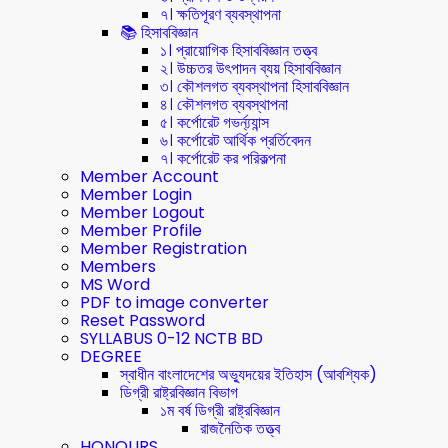
৭। ক্ষতিপূরণ ব্যবস্থাপনা
📚 হিসাববিজ্ঞান
১। প্রায়োগিক হিসাববিজ্ঞান তত্ত্ব
২। উচ্চতর উৎপাদন ব্যয় হিসাববিজ্ঞান
৩। কৌশলগত ব্যবস্থাপনা হিসাববিজ্ঞান
৪। কৌশলগত ব্যবস্থাপনা
৫। কর্পোরেট গভর্ন্য্যান্স
৬। কর্পোরেট আর্থিক প্রর্তিবেদন
৭। কর্পোরেট কর পরিকল্পনা
Member Account
Member Login
Member Logout
Member Profile
Member Registration
Members
MS Word
PDF to image converter
Reset Password
SYLLABUS 0-12 NCTB BD
DEGREE
স্বাধীন বাংলাদেশের অভ্যুদয়ের ইতিহাস (আবশ্যিক)
ডিগ্রী রাষ্ট্রবিজ্ঞান বিভাগ
১ম বর্ষ ডিগ্রী রাষ্ট্রবিজ্ঞান
রাজনৈতিক তত্ত্ব
HONOURS