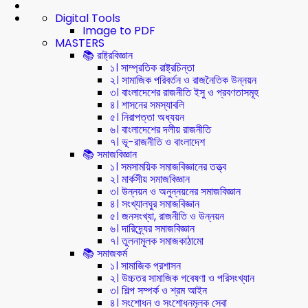
Digital Tools
Image to PDF
MASTERS
📚 রাষ্ট্রবিজ্ঞান
১। সাম্প্রতিক রাষ্ট্রচিন্তা
২। সামাজিক পরিবর্তন ও রাজনৈতিক উন্নয়ন
৩। বাংলাদেশের রাজনীতি ইসু ও প্রবণতাসমূহ
৪। শাসনের সমস্যাবলি
৫। নিরাপত্তা অধ্যয়ন
৬। বাংলাদেশের দলীয় রাজনীতি
৭। ভূ-রাজনীতি ও বাংলাদেশ
📚 সমাজবিজ্ঞান
১। সমসাময়িক সমাজবিজ্ঞানের তত্ত্ব
২। মার্কসীয় সমাজবিজ্ঞান
৩। উন্নয়ন ও অনুন্নয়নের সমাজবিজ্ঞান
৪। সংখ্যালঘুর সমাজবিজ্ঞান
৫। জনসংখ্যা, রাজনীতি ও উন্নয়ন
৬। দারিদ্র্যের সমাজবিজ্ঞান
৭। তুলনামূলক সমাজকাঠামো
📚 সমাজকর্ম
১। সামাজিক প্রশাসন
২। উচ্চতর সামাজিক গবেষণা ও পরিসংখ্যান
৩। শিল্প সম্পর্ক ও শ্রম আইন
৪। সংশোধন ও সংশোধনমূলক সেবা