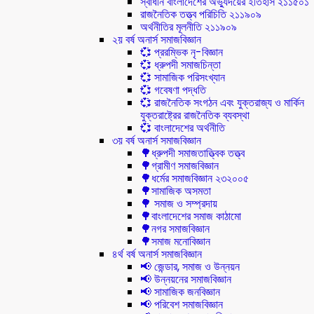
স্বাধীন বাংলাদেশের অভ্যুদয়ের ইতিহাস ২১১৫০১
রাজনৈতিক তত্ত্ব পরিচিতি ২১১৯০৯
অর্থনীতির মূলনীতি ২১১৯০৯
২য় বর্ষ অনার্স সমাজবিজ্ঞান
💞 প্ররম্ভিক নৃ-বিজ্ঞান
💞 ধ্রুপদী সমাজচিন্তা
💞 সামাজিক পরিসংখ্যান
💞 গবেষণা পদ্ধতি
💞 রাজনৈতিক সংগঠন এবং যুক্তরাজ্য ও মার্কিন
যুক্তরাষ্ট্রের রাজনৈতিক ব্যবস্থা
💞 বাংলাদেশের অর্থনীতি
৩য় বর্ষ অনার্স সমাজবিজ্ঞান
🌳ধ্রুপদী সমাজতাত্ত্বিক তত্ত্ব
🌳গ্রামীণ সমাজবিজ্ঞান
🌳ধর্মের সমাজবিজ্ঞান ২৩২০০৫
🌳সামাজিক অসমতা
🌳 সমাজ ও সম্প্রদায়
🌳বাংলাদেশের সমাজ কাঠামো
🌳নগর সমাজবিজ্ঞান
🌳সমাজ মনোবিজ্ঞান
৪র্থ বর্ষ অনার্স সমাজবিজ্ঞান
📢 জেন্ডার, সমাজ ও উন্নয়ন
📢 উন্নয়নের সমাজবিজ্ঞান
📢 সামাজিক জনবিজ্ঞান
📢 পরিবেশ সমাজবিজ্ঞান