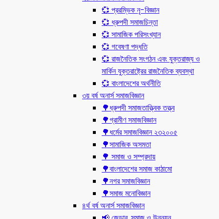
💞 প্ররম্ভিক নৃ-বিজ্ঞান
💞 ধ্রুপদী সমাজচিন্তা
💞 সামাজিক পরিসংখ্যান
💞 গবেষণা পদ্ধতি
💞 রাজনৈতিক সংগঠন এবং যুক্তরাজ্য ও
মার্কিন যুক্তরাষ্ট্রের রাজনৈতিক ব্যবস্থা
💞 বাংলাদেশের অর্থনীতি
৩য় বর্ষ অনার্স সমাজবিজ্ঞান
🌳ধ্রুপদী সমাজতাত্ত্বিক তত্ত্ব
🌳গ্রামীণ সমাজবিজ্ঞান
🌳ধর্মের সমাজবিজ্ঞান ২৩২০০৫
🌳সামাজিক অসমতা
🌳 সমাজ ও সম্প্রদায়
🌳বাংলাদেশের সমাজ কাঠামো
🌳নগর সমাজবিজ্ঞান
🌳সমাজ মনোবিজ্ঞান
৪র্থ বর্ষ অনার্স সমাজবিজ্ঞান
📢 জেন্ডার, সমাজ ও উন্নয়ন