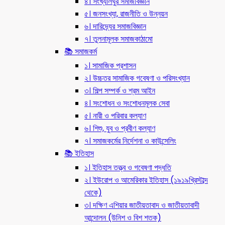
৪। সংখ্যালঘুর সমাজবিজ্ঞান
৫। জনসংখ্যা, রাজনীতি ও উন্নয়ন
৬। দারিদ্র্যের সমাজবিজ্ঞান
৭। তুলনামূলক সমাজকাঠামো
📚 সমাজকর্ম
১। সামাজিক প্রশাসন
২। উচ্চতর সামাজিক গবেষণা ও পরিসংখ্যান
৩। শিল্প সম্পর্ক ও শ্রম আইন
৪। সংশোধন ও সংশোধনমূলক সেবা
৫। নারী ও পরিবার কল্যাণ
৬। শিশু, যুব ও প্রবীণ কল্যাণ
৭। সমাজকর্মের নির্দেশনা ও কাউন্সেলিং
📚 ইতিহাস
১। ইতিহাস তত্ত্ব ও গবেষণা পদ্ধতি
২। ইউরোপ ও আমেরিকার ইতিহাস (১৯১৯খ্রিস্টাব্দ
থেকে)
৩। দক্ষিণ এশিয়ার জাতীয়তাবাদ ও জাতীয়তাবাদী
আন্দোলন (উনিশ ও বিশ শতক)