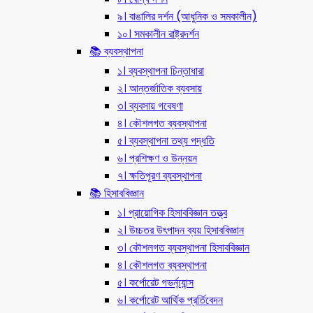
৯। বাঙালির দর্শন (আধুনিক ও সমকালীন)
১০। সমকালীন রাষ্ট্রদর্শন
📚 ব্যবস্থাপনা
১। ব্যবস্থাপনা চিন্তাধারা
২। আন্তর্জাতিক ব্যবসায়
৩। ব্যবসায় গবেষণা
৪। কৌশলগত ব্যবস্থাপনা
৫। ব্যবস্থাপনা তথ্য পদ্ধতি
৬। প্রশিক্ষণ ও উন্নয়ন
৭। ক্ষতিপূরণ ব্যবস্থাপনা
📚 হিসাববিজ্ঞান
১। প্রায়োগিক হিসাববিজ্ঞান তত্ত্ব
২। উচ্চতর উৎপাদন ব্যয় হিসাববিজ্ঞান
৩। কৌশলগত ব্যবস্থাপনা হিসাববিজ্ঞান
৪। কৌশলগত ব্যবস্থাপনা
৫। কর্পোরেট গভর্ন্য্যান্স
৬। কর্পোরেট আর্থিক প্রর্তিবেদন