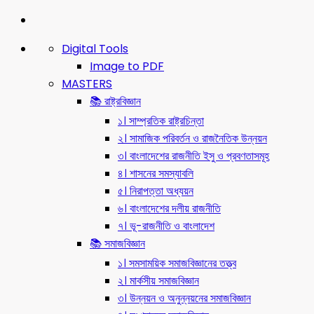
Digital Tools
Image to PDF
MASTERS
📚 রাষ্ট্রবিজ্ঞান
১। সাম্প্রতিক রাষ্ট্রচিন্তা
২। সামাজিক পরিবর্তন ও রাজনৈতিক উন্নয়ন
৩। বাংলাদেশের রাজনীতি ইসু ও প্রবণতাসমূহ
৪। শাসনের সমস্যাবলি
৫। নিরাপত্তা অধ্যয়ন
৬। বাংলাদেশের দলীয় রাজনীতি
৭। ভূ-রাজনীতি ও বাংলাদেশ
📚 সমাজবিজ্ঞান
১। সমসাময়িক সমাজবিজ্ঞানের তত্ত্ব
২। মার্কসীয় সমাজবিজ্ঞান
৩। উন্নয়ন ও অনুন্নয়নের সমাজবিজ্ঞান