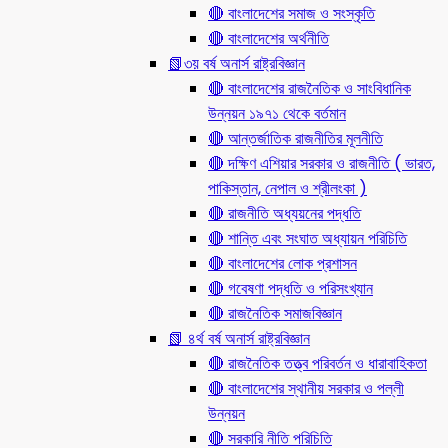
🔴 বাংলাদেশের সমাজ ও সংস্কৃতি
🔴 বাংলাদেশের অর্থনীতি
📗৩য় বর্ষ অনার্স রাষ্ট্রবিজ্ঞান
🔴 বাংলাদেশের রাজনৈতিক ও সাংবিধানিক
উন্নয়ন ১৯৭১ থেকে বর্তমান
🔴 আন্তর্জাতিক রাজনীতির মূলনীতি
🔴 দক্ষিণ এশিয়ার সরকার ও রাজনীতি ( ভারত,
পাকিস্তান, নেপাল ও শ্রীলংকা )
🔴 রাজনীতি অধ্যয়নের পদ্ধতি
🔴 শান্তি এবং সংঘাত অধ্যায়ন পরিচিতি
🔴 বাংলাদেশের লোক প্রশাসন
🔴 গবেষণা পদ্ধতি ও পরিসংখ্যান
🔴 রাজনৈতিক সমাজবিজ্ঞান
📗 ৪র্থ বর্ষ অনার্স রাষ্ট্রবিজ্ঞান
🔴 রাজনৈতিক তত্ত্ব পরিবর্তন ও ধারাবাহিকতা
🔴 বাংলাদেশের স্থানীয় সরকার ও পল্লী
উন্নয়ন
🔴 সরকারি নীতি পরিচিতি