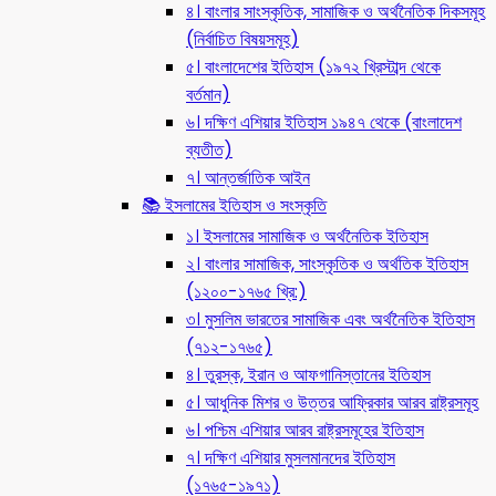
৪। বাংলার সাংস্কৃতিক, সামাজিক ও অর্থনৈতিক দিকসমূহ
(নির্বাচিত বিষয়সমূহ)
৫। বাংলাদেশের ইতিহাস (১৯৭২ খ্রিস্টাব্দ থেকে
বর্তমান)
৬। দক্ষিণ এশিয়ার ইতিহাস ১৯৪৭ থেকে (বাংলাদেশ
ব্যতীত)
৭। আন্তর্জাতিক আইন
📚 ইসলামের ইতিহাস ও সংস্কৃতি
১। ইসলামের সামাজিক ও অর্থনৈতিক ইতিহাস
২। বাংলার সামাজিক, সাংস্কৃতিক ও অর্থতিক ইতিহাস
(১২০০-১৭৬৫ খ্রি:)
৩। মুসলিম ভারতের সামাজিক এবং অর্থনৈতিক ইতিহাস
(৭১২-১৭৬৫)
৪। তুরস্ক, ইরান ও আফগানিস্তানের ইতিহাস
৫। আধুনিক মিশর ও উত্তর আফ্রিকার আরব রাষ্ট্রসমূহ
৬। পশ্চিম এশিয়ার আরব রাষ্ট্রসমূহের ইতিহাস
৭। দক্ষিণ এশিয়ার মুসলমানদের ইতিহাস
(১৭৬৫-১৯৭১)