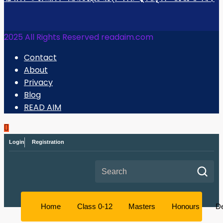
2025 All Rights Reserved readaim.com
Contact
About
Privacy
Blog
READ AIM
Login
Registration
Search for:
Home
Class 0-12
Masters
Honours
D