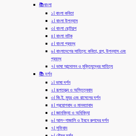
📚বাংলা
১। বাংলা কবিতা
২। বাংলা উপন্যাস
৩। বাংলা ছোটগল্প
৪। বাংলা নাটক
৫। বাংলা প্রবন্ধ
৬। বাংলাদেশের সাহিত্য: কবিতা, গল্প, উপন্যাস এবং
প্রবন্ধ
৭। ভাষা আন্দোলন ও মুক্তিযুদ্ধের সাহিত্য
📚 দর্শন
১। ভাষা দর্শন
২। রূপতত্ত্ব ও অস্তিত্ববাদ
৩। জি.ই. ম্যুর এবং রাসেলের দর্শন
৪। প্রয়োগবাদ ও মানবতাবাদ
৫। জ্ঞানবিদ্যা ও অধিবিদ্যা
৬। আল-গাজালি ও ইবনে রুশদের দর্শন
৭। সুফিবাদ
৮। বৌদ্ধ দর্শন