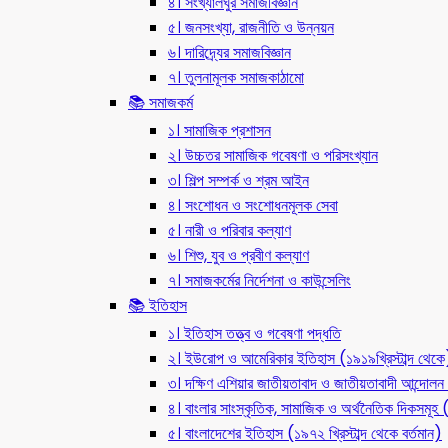
৪। সংখ্যালঘুর সমাজবিজ্ঞান
৫। জনসংখ্যা, রাজনীতি ও উন্নয়ন
৬। দারিদ্র্যের সমাজবিজ্ঞান
৭। তুলনামূলক সমাজকাঠামো
📚 সমাজকর্ম
১। সামাজিক প্রশাসন
২। উচ্চতর সামাজিক গবেষণা ও পরিসংখ্যান
৩। শিল্প সম্পর্ক ও শ্রম আইন
৪। সংশোধন ও সংশোধনমূলক সেবা
৫। নারী ও পরিবার কল্যাণ
৬। শিশু, যুব ও প্রবীণ কল্যাণ
৭। সমাজকর্মের নির্দেশনা ও কাউন্সেলিং
📚 ইতিহাস
১। ইতিহাস তত্ত্ব ও গবেষণা পদ্ধতি
২। ইউরোপ ও আমেরিকার ইতিহাস (১৯১৯খ্রিস্টাব্দ থেকে
৩। দক্ষিণ এশিয়ার জাতীয়তাবাদ ও জাতীয়তাবাদী আন্দো
৪। বাংলার সাংস্কৃতিক, সামাজিক ও অর্থনৈতিক দিকসমূহ (ন
৫। বাংলাদেশের ইতিহাস (১৯৭২ খ্রিস্টাব্দ থেকে বর্তমান)