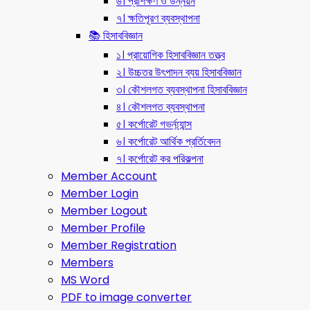
৬। প্রশিক্ষণ ও উন্নয়ন
৭। ক্ষতিপূরণ ব্যবস্থাপনা
📚 হিসাববিজ্ঞান
১। প্রায়োগিক হিসাববিজ্ঞান তত্ত্ব
২। উচ্চতর উৎপাদন ব্যয় হিসাববিজ্ঞান
৩। কৌশলগত ব্যবস্থাপনা হিসাববিজ্ঞান
৪। কৌশলগত ব্যবস্থাপনা
৫। কর্পোরেট গভর্ন্য্যান্স
৬। কর্পোরেট আর্থিক প্রর্তিবেদন
৭। কর্পোরেট কর পরিকল্পনা
Member Account
Member Login
Member Logout
Member Profile
Member Registration
Members
MS Word
PDF to image converter