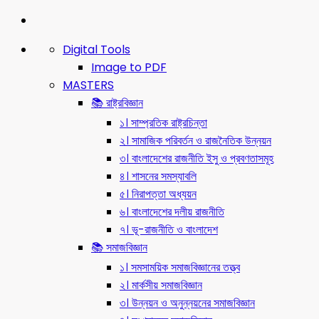
Digital Tools
Image to PDF
MASTERS
📚 রাষ্ট্রবিজ্ঞান
১। সাম্প্রতিক রাষ্ট্রচিন্তা
২। সামাজিক পরিবর্তন ও রাজনৈতিক উন্নয়ন
৩। বাংলাদেশের রাজনীতি ইসু ও প্রবণতাসমূহ
৪। শাসনের সমস্যাবলি
৫। নিরাপত্তা অধ্যয়ন
৬। বাংলাদেশের দলীয় রাজনীতি
৭। ভূ-রাজনীতি ও বাংলাদেশ
📚 সমাজবিজ্ঞান
১। সমসাময়িক সমাজবিজ্ঞানের তত্ত্ব
২। মার্কসীয় সমাজবিজ্ঞান
৩। উন্নয়ন ও অনুন্নয়নের সমাজবিজ্ঞান