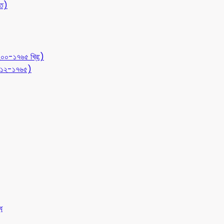
ীত)
১২০০-১৭৬৫ খ্রি:)
 (৭১২-১৭৬৫)
ধ