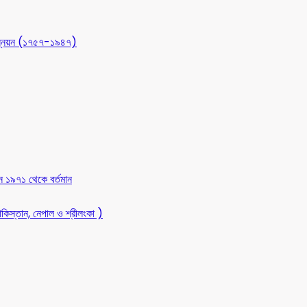
 উন্নয়ন (১৭৫৭-১৯৪৭)
ন ১৯৭১ থেকে বর্তমান
কিস্তান, নেপাল ও শ্রীলংকা )