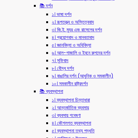
📚 দর্শন
১। ভাষা দর্শন
২। রূপতত্ত্ব ও অস্তিত্ববাদ
৩। জি.ই. ম্যুর এবং রাসেলের দর্শন
৪। প্রয়োগবাদ ও মানবতাবাদ
৫। জ্ঞানবিদ্যা ও অধিবিদ্যা
৬। আল-গাজালি ও ইবনে রুশদের দর্শন
৭। সুফিবাদ
৮। বৌদ্ধ দর্শন
৯। বাঙালির দর্শন (আধুনিক ও সমকালীন)
১০। সমকালীন রাষ্ট্রদর্শন
📚 ব্যবস্থাপনা
১। ব্যবস্থাপনা চিন্তাধারা
২। আন্তর্জাতিক ব্যবসায়
৩। ব্যবসায় গবেষণা
৪। কৌশলগত ব্যবস্থাপনা
৫। ব্যবস্থাপনা তথ্য পদ্ধতি