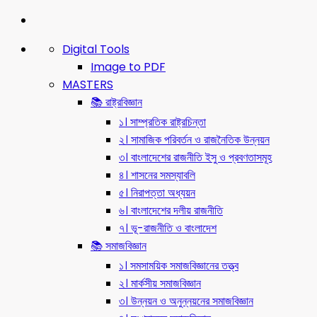
Digital Tools
Image to PDF
MASTERS
📚 রাষ্ট্রবিজ্ঞান
১। সাম্প্রতিক রাষ্ট্রচিন্তা
২। সামাজিক পরিবর্তন ও রাজনৈতিক উন্নয়ন
৩। বাংলাদেশের রাজনীতি ইসু ও প্রবণতাসমূহ
৪। শাসনের সমস্যাবলি
৫। নিরাপত্তা অধ্যয়ন
৬। বাংলাদেশের দলীয় রাজনীতি
৭। ভূ-রাজনীতি ও বাংলাদেশ
📚 সমাজবিজ্ঞান
১। সমসাময়িক সমাজবিজ্ঞানের তত্ত্ব
২। মার্কসীয় সমাজবিজ্ঞান
৩। উন্নয়ন ও অনুন্নয়নের সমাজবিজ্ঞান