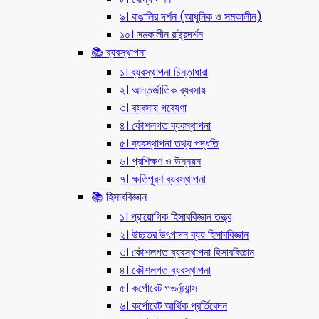
৯। বাঙালির দর্শন (আধুনিক ও সমকালীন)
১০। সমকালীন রাষ্ট্রদর্শন
📚 ব্যবস্থাপনা
১। ব্যবস্থাপনা চিন্তাধারা
২। আন্তর্জাতিক ব্যবসায়
৩। ব্যবসায় গবেষণা
৪। কৌশলগত ব্যবস্থাপনা
৫। ব্যবস্থাপনা তথ্য পদ্ধতি
৬। প্রশিক্ষণ ও উন্নয়ন
৭। ক্ষতিপূরণ ব্যবস্থাপনা
📚 হিসাববিজ্ঞান
১। প্রায়োগিক হিসাববিজ্ঞান তত্ত্ব
২। উচ্চতর উৎপাদন ব্যয় হিসাববিজ্ঞান
৩। কৌশলগত ব্যবস্থাপনা হিসাববিজ্ঞান
৪। কৌশলগত ব্যবস্থাপনা
৫। কর্পোরেট গভর্ন্য্যান্স
৬। কর্পোরেট আর্থিক প্রর্তিবেদন