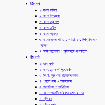
📚বাংলা
১। বাংলা কবিতা
২। বাংলা উপন্যাস
৩। বাংলা ছোটগল্প
৪। বাংলা নাটক
৫। বাংলা প্রবন্ধ
৬। বাংলাদেশের সাহিত্য: কবিতা, গল্প, উপন্যাস এবং
প্রবন্ধ
৭। ভাষা আন্দোলন ও মুক্তিযুদ্ধের সাহিত্য
📚 দর্শন
১। ভাষা দর্শন
২। রূপতত্ত্ব ও অস্তিত্ববাদ
৩। জি.ই. ম্যুর এবং রাসেলের দর্শন
৪। প্রয়োগবাদ ও মানবতাবাদ
৫। জ্ঞানবিদ্যা ও অধিবিদ্যা
৬। আল-গাজালি ও ইবনে রুশদের দর্শন
৭। সুফিবাদ
৮। বৌদ্ধ দর্শন