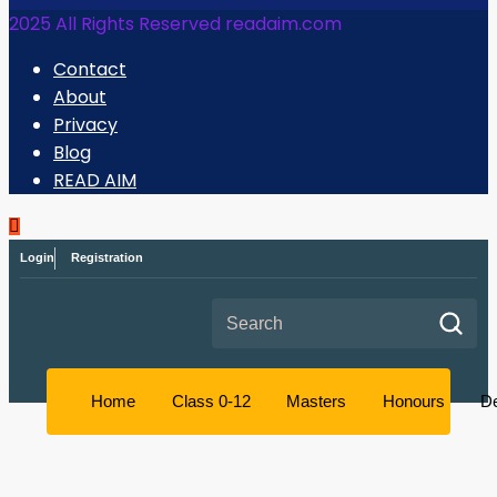
2025 All Rights Reserved readaim.com
Contact
About
Privacy
Blog
READ AIM
Login
Registration
Search for:
Home
Class 0-12
Masters
Honours
D