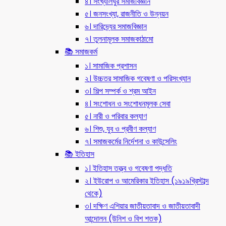
৪। সংখ্যালঘুর সমাজবিজ্ঞান
৫। জনসংখ্যা, রাজনীতি ও উন্নয়ন
৬। দারিদ্র্যের সমাজবিজ্ঞান
৭। তুলনামূলক সমাজকাঠামো
📚 সমাজকর্ম
১। সামাজিক প্রশাসন
২। উচ্চতর সামাজিক গবেষণা ও পরিসংখ্যান
৩। শিল্প সম্পর্ক ও শ্রম আইন
৪। সংশোধন ও সংশোধনমূলক সেবা
৫। নারী ও পরিবার কল্যাণ
৬। শিশু, যুব ও প্রবীণ কল্যাণ
৭। সমাজকর্মের নির্দেশনা ও কাউন্সেলিং
📚 ইতিহাস
১। ইতিহাস তত্ত্ব ও গবেষণা পদ্ধতি
২। ইউরোপ ও আমেরিকার ইতিহাস (১৯১৯খ্রিস্টাব্দ
থেকে)
৩। দক্ষিণ এশিয়ার জাতীয়তাবাদ ও জাতীয়তাবাদী
আন্দোলন (উনিশ ও বিশ শতক)