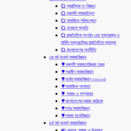
💞 প্ররম্ভিক নৃ-বিজ্ঞান
💞 ধ্রুপদী সমাজচিন্তা
💞 সামাজিক পরিসংখ্যান
💞 গবেষণা পদ্ধতি
💞 রাজনৈতিক সংগঠন এবং যুক্তরাজ্য ও
মার্কিন যুক্তরাষ্ট্রের রাজনৈতিক ব্যবস্থা
💞 বাংলাদেশের অর্থনীতি
৩য় বর্ষ অনার্স সমাজবিজ্ঞান
🌳ধ্রুপদী সমাজতাত্ত্বিক তত্ত্ব
🌳গ্রামীণ সমাজবিজ্ঞান
🌳ধর্মের সমাজবিজ্ঞান ২৩২০০৫
🌳সামাজিক অসমতা
🌳 সমাজ ও সম্প্রদায়
🌳বাংলাদেশের সমাজ কাঠামো
🌳নগর সমাজবিজ্ঞান
🌳সমাজ মনোবিজ্ঞান
৪র্থ বর্ষ অনার্স সমাজবিজ্ঞান
📢 জেন্ডার, সমাজ ও উন্নয়ন