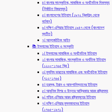
৪। বাংলার সাংস্কৃতিক, সামাজিক ও অর্থনৈতিক দিকসমূহ
(নির্বাচিত বিষয়সমূহ)
৫। বাংলাদেশের ইতিহাস (১৯৭২ খ্রিস্টাব্দ থেকে
বর্তমান)
৬। দক্ষিণ এশিয়ার ইতিহাস ১৯৪৭ থেকে (বাংলাদেশ
ব্যতীত)
৭। আন্তর্জাতিক আইন
📚 ইসলামের ইতিহাস ও সংস্কৃতি
১। ইসলামের সামাজিক ও অর্থনৈতিক ইতিহাস
২। বাংলার সামাজিক, সাংস্কৃতিক ও অর্থতিক ইতিহাস
(১২০০-১৭৬৫ খ্রি:)
৩। মুসলিম ভারতের সামাজিক এবং অর্থনৈতিক ইতিহাস
(৭১২-১৭৬৫)
৪। তুরস্ক, ইরান ও আফগানিস্তানের ইতিহাস
৫। আধুনিক মিশর ও উত্তর আফ্রিকার আরব রাষ্ট্রসমূহ
৬। পশ্চিম এশিয়ার আরব রাষ্ট্রসমূহের ইতিহাস
৭। দক্ষিণ এশিয়ার মুসলমানদের ইতিহাস
(১৭৬৫-১৯৭১)