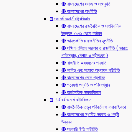
🔴 বাংলাদেশের সমাজ ও সংস্কৃতি
🔴 বাংলাদেশের অর্থনীতি
📗৩য় বর্ষ অনার্স রাষ্ট্রবিজ্ঞান
🔴 বাংলাদেশের রাজনৈতিক ও সাংবিধানিক
উন্নয়ন ১৯৭১ থেকে বর্তমান
🔴 আন্তর্জাতিক রাজনীতির মূলনীতি
🔴 দক্ষিণ এশিয়ার সরকার ও রাজনীতি ( ভারত,
পাকিস্তান, নেপাল ও শ্রীলংকা )
🔴 রাজনীতি অধ্যয়নের পদ্ধতি
🔴 শান্তি এবং সংঘাত অধ্যায়ন পরিচিতি
🔴 বাংলাদেশের লোক প্রশাসন
🔴 গবেষণা পদ্ধতি ও পরিসংখ্যান
🔴 রাজনৈতিক সমাজবিজ্ঞান
📗 ৪র্থ বর্ষ অনার্স রাষ্ট্রবিজ্ঞান
🔴 রাজনৈতিক তত্ত্ব পরিবর্তন ও ধারাবাহিকতা
🔴 বাংলাদেশের স্থানীয় সরকার ও পল্লী
উন্নয়ন
🔴 সরকারি নীতি পরিচিতি