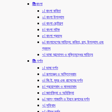
📚বাংলা
১। বাংলা কবিতা
২। বাংলা উপন্যাস
৩। বাংলা ছোটগল্প
৪। বাংলা নাটক
৫। বাংলা প্রবন্ধ
৬। বাংলাদেশের সাহিত্য: কবিতা, গল্প, উপন্যাস এবং
প্রবন্ধ
৭। ভাষা আন্দোলন ও মুক্তিযুদ্ধের সাহিত্য
📚 দর্শন
১। ভাষা দর্শন
২। রূপতত্ত্ব ও অস্তিত্ববাদ
৩। জি.ই. ম্যুর এবং রাসেলের দর্শন
৪। প্রয়োগবাদ ও মানবতাবাদ
৫। জ্ঞানবিদ্যা ও অধিবিদ্যা
৬। আল-গাজালি ও ইবনে রুশদের দর্শন
৭। সুফিবাদ
৮। বৌদ্ধ দর্শন