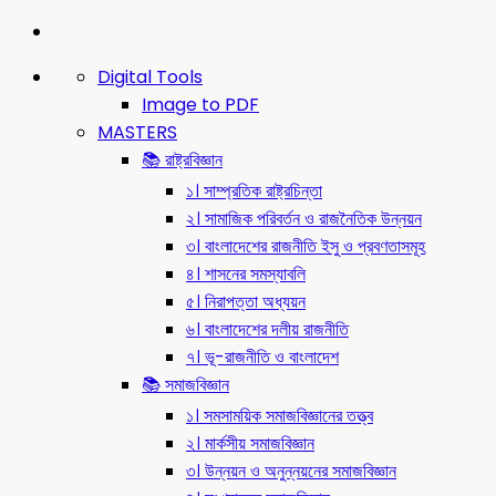
Digital Tools
Image to PDF
MASTERS
📚 রাষ্ট্রবিজ্ঞান
১। সাম্প্রতিক রাষ্ট্রচিন্তা
২। সামাজিক পরিবর্তন ও রাজনৈতিক উন্নয়ন
৩। বাংলাদেশের রাজনীতি ইসু ও প্রবণতাসমূহ
৪। শাসনের সমস্যাবলি
৫। নিরাপত্তা অধ্যয়ন
৬। বাংলাদেশের দলীয় রাজনীতি
৭। ভূ-রাজনীতি ও বাংলাদেশ
📚 সমাজবিজ্ঞান
১। সমসাময়িক সমাজবিজ্ঞানের তত্ত্ব
২। মার্কসীয় সমাজবিজ্ঞান
৩। উন্নয়ন ও অনুন্নয়নের সমাজবিজ্ঞান