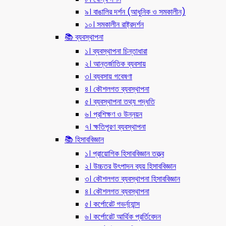
৯। বাঙালির দর্শন (আধুনিক ও সমকালীন)
১০। সমকালীন রাষ্ট্রদর্শন
📚 ব্যবস্থাপনা
১। ব্যবস্থাপনা চিন্তাধারা
২। আন্তর্জাতিক ব্যবসায়
৩। ব্যবসায় গবেষণা
৪। কৌশলগত ব্যবস্থাপনা
৫। ব্যবস্থাপনা তথ্য পদ্ধতি
৬। প্রশিক্ষণ ও উন্নয়ন
৭। ক্ষতিপূরণ ব্যবস্থাপনা
📚 হিসাববিজ্ঞান
১। প্রায়োগিক হিসাববিজ্ঞান তত্ত্ব
২। উচ্চতর উৎপাদন ব্যয় হিসাববিজ্ঞান
৩। কৌশলগত ব্যবস্থাপনা হিসাববিজ্ঞান
৪। কৌশলগত ব্যবস্থাপনা
৫। কর্পোরেট গভর্ন্য্যান্স
৬। কর্পোরেট আর্থিক প্রর্তিবেদন