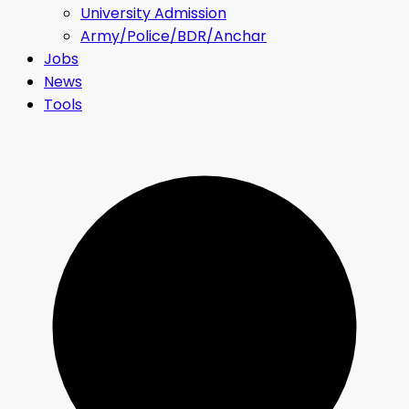
University Admission
Army/Police/BDR/Anchar
Jobs
News
Tools