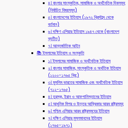
৪। বাংলার সাংস্কৃতিক, সামাজিক ও অর্থনৈতিক দিকসমূহ
(নির্বাচিত বিষয়সমূহ)
৫। বাংলাদেশের ইতিহাস (১৯৭২ খ্রিস্টাব্দ থেকে
বর্তমান)
৬। দক্ষিণ এশিয়ার ইতিহাস ১৯৪৭ থেকে (বাংলাদেশ
ব্যতীত)
৭। আন্তর্জাতিক আইন
📚 ইসলামের ইতিহাস ও সংস্কৃতি
১। ইসলামের সামাজিক ও অর্থনৈতিক ইতিহাস
২। বাংলার সামাজিক, সাংস্কৃতিক ও অর্থতিক ইতিহাস
(১২০০-১৭৬৫ খ্রি:)
৩। মুসলিম ভারতের সামাজিক এবং অর্থনৈতিক ইতিহাস
(৭১২-১৭৬৫)
৪। তুরস্ক, ইরান ও আফগানিস্তানের ইতিহাস
৫। আধুনিক মিশর ও উত্তর আফ্রিকার আরব রাষ্ট্রসমূহ
৬। পশ্চিম এশিয়ার আরব রাষ্ট্রসমূহের ইতিহাস
৭। দক্ষিণ এশিয়ার মুসলমানদের ইতিহাস
(১৭৬৫-১৯৭১)