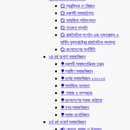
💞 প্ররম্ভিক নৃ-বিজ্ঞান
💞 ধ্রুপদী সমাজচিন্তা
💞 সামাজিক পরিসংখ্যান
💞 গবেষণা পদ্ধতি
💞 রাজনৈতিক সংগঠন এবং যুক্তরাজ্য ও
মার্কিন যুক্তরাষ্ট্রের রাজনৈতিক ব্যবস্থা
💞 বাংলাদেশের অর্থনীতি
৩য় বর্ষ অনার্স সমাজবিজ্ঞান
🌳ধ্রুপদী সমাজতাত্ত্বিক তত্ত্ব
🌳গ্রামীণ সমাজবিজ্ঞান
🌳ধর্মের সমাজবিজ্ঞান ২৩২০০৫
🌳সামাজিক অসমতা
🌳 সমাজ ও সম্প্রদায়
🌳বাংলাদেশের সমাজ কাঠামো
🌳নগর সমাজবিজ্ঞান
🌳সমাজ মনোবিজ্ঞান
৪র্থ বর্ষ অনার্স সমাজবিজ্ঞান
📢 জেন্ডার, সমাজ ও উন্নয়ন