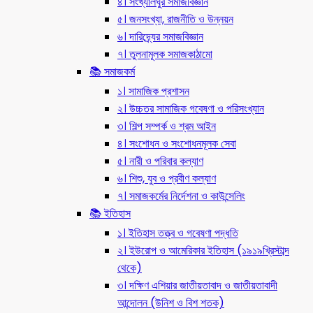
৪। সংখ্যালঘুর সমাজবিজ্ঞান
৫। জনসংখ্যা, রাজনীতি ও উন্নয়ন
৬। দারিদ্র্যের সমাজবিজ্ঞান
৭। তুলনামূলক সমাজকাঠামো
📚 সমাজকর্ম
১। সামাজিক প্রশাসন
২। উচ্চতর সামাজিক গবেষণা ও পরিসংখ্যান
৩। শিল্প সম্পর্ক ও শ্রম আইন
৪। সংশোধন ও সংশোধনমূলক সেবা
৫। নারী ও পরিবার কল্যাণ
৬। শিশু, যুব ও প্রবীণ কল্যাণ
৭। সমাজকর্মের নির্দেশনা ও কাউন্সেলিং
📚 ইতিহাস
১। ইতিহাস তত্ত্ব ও গবেষণা পদ্ধতি
২। ইউরোপ ও আমেরিকার ইতিহাস (১৯১৯খ্রিস্টাব্দ
থেকে)
৩। দক্ষিণ এশিয়ার জাতীয়তাবাদ ও জাতীয়তাবাদী
আন্দোলন (উনিশ ও বিশ শতক)