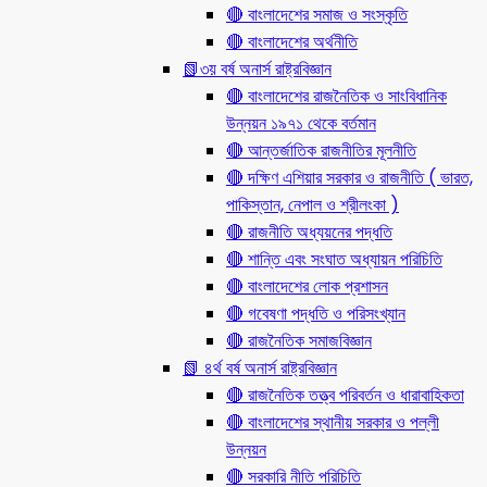
🔴 বাংলাদেশের সমাজ ও সংস্কৃতি
🔴 বাংলাদেশের অর্থনীতি
📗৩য় বর্ষ অনার্স রাষ্ট্রবিজ্ঞান
🔴 বাংলাদেশের রাজনৈতিক ও সাংবিধানিক
উন্নয়ন ১৯৭১ থেকে বর্তমান
🔴 আন্তর্জাতিক রাজনীতির মূলনীতি
🔴 দক্ষিণ এশিয়ার সরকার ও রাজনীতি ( ভারত,
পাকিস্তান, নেপাল ও শ্রীলংকা )
🔴 রাজনীতি অধ্যয়নের পদ্ধতি
🔴 শান্তি এবং সংঘাত অধ্যায়ন পরিচিতি
🔴 বাংলাদেশের লোক প্রশাসন
🔴 গবেষণা পদ্ধতি ও পরিসংখ্যান
🔴 রাজনৈতিক সমাজবিজ্ঞান
📗 ৪র্থ বর্ষ অনার্স রাষ্ট্রবিজ্ঞান
🔴 রাজনৈতিক তত্ত্ব পরিবর্তন ও ধারাবাহিকতা
🔴 বাংলাদেশের স্থানীয় সরকার ও পল্লী
উন্নয়ন
🔴 সরকারি নীতি পরিচিতি