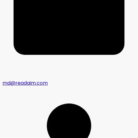
md@readaim.com