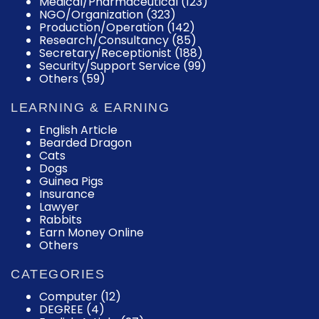
Medical/Pharmaceutical (123)
NGO/Organization (323)
Production/Operation (142)
Research/Consultancy (85)
Secretary/Receptionist (188)
Security/Support Service (99)
Others (59)
LEARNING & EARNING
English Article
Bearded Dragon
Cats
Dogs
Guinea Pigs
Insurance
Lawyer
Rabbits
Earn Money Online
Others
CATEGORIES
Computer
(12)
DEGREE
(4)