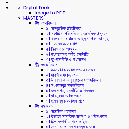
Digital Tools
Image to PDF
MASTERS
📚 রাষ্ট্রবিজ্ঞান
১। সাম্প্রতিক রাষ্ট্রচিন্তা
২। সামাজিক পরিবর্তন ও রাজনৈতিক উন্নয়ন
৩। বাংলাদেশের রাজনীতি ইসু ও প্রবণতাসমূহ
৪। শাসনের সমস্যাবলি
৫। নিরাপত্তা অধ্যয়ন
৬। বাংলাদেশের দলীয় রাজনীতি
৭। ভূ-রাজনীতি ও বাংলাদেশ
📚 সমাজবিজ্ঞান
১। সমসাময়িক সমাজবিজ্ঞানের তত্ত্ব
২। মার্কসীয় সমাজবিজ্ঞান
৩। উন্নয়ন ও অনুন্নয়নের সমাজবিজ্ঞান
৪। সংখ্যালঘুর সমাজবিজ্ঞান
৫। জনসংখ্যা, রাজনীতি ও উন্নয়ন
৬। দারিদ্র্যের সমাজবিজ্ঞান
৭। তুলনামূলক সমাজকাঠামো
📚 সমাজকর্ম
১। সামাজিক প্রশাসন
২। উচ্চতর সামাজিক গবেষণা ও পরিসংখ্যান
৩। শিল্প সম্পর্ক ও শ্রম আইন
৪। সংশোধন ও সংশোধনমূলক সেবা