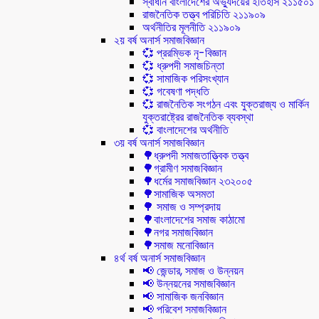
স্বাধীন বাংলাদেশের অভ্যুদয়ের ইতিহাস ২১১৫০১
রাজনৈতিক তত্ত্ব পরিচিতি ২১১৯০৯
অর্থনীতির মূলনীতি ২১১৯০৯
২য় বর্ষ অনার্স সমাজবিজ্ঞান
💞 প্ররম্ভিক নৃ-বিজ্ঞান
💞 ধ্রুপদী সমাজচিন্তা
💞 সামাজিক পরিসংখ্যান
💞 গবেষণা পদ্ধতি
💞 রাজনৈতিক সংগঠন এবং যুক্তরাজ্য ও মার্কিন
যুক্তরাষ্ট্রের রাজনৈতিক ব্যবস্থা
💞 বাংলাদেশের অর্থনীতি
৩য় বর্ষ অনার্স সমাজবিজ্ঞান
🌳ধ্রুপদী সমাজতাত্ত্বিক তত্ত্ব
🌳গ্রামীণ সমাজবিজ্ঞান
🌳ধর্মের সমাজবিজ্ঞান ২৩২০০৫
🌳সামাজিক অসমতা
🌳 সমাজ ও সম্প্রদায়
🌳বাংলাদেশের সমাজ কাঠামো
🌳নগর সমাজবিজ্ঞান
🌳সমাজ মনোবিজ্ঞান
৪র্থ বর্ষ অনার্স সমাজবিজ্ঞান
📢 জেন্ডার, সমাজ ও উন্নয়ন
📢 উন্নয়নের সমাজবিজ্ঞান
📢 সামাজিক জনবিজ্ঞান
📢 পরিবেশ সমাজবিজ্ঞান