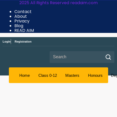
2025 All Rights Reserved readaim.com
Contact
About
Privacy
Blog
READ AIM
Login
Registration
Search for:
Home
Class 0-12
Masters
Honours
De