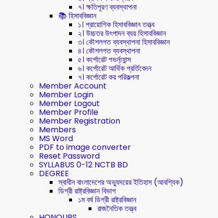
৭। ক্ষতিপূরণ ব্যবস্থাপনা
📚 হিসাববিজ্ঞান
১। প্রায়োগিক হিসাববিজ্ঞান তত্ত্ব
২। উচ্চতর উৎপাদন ব্যয় হিসাববিজ্ঞান
৩। কৌশলগত ব্যবস্থাপনা হিসাববিজ্ঞান
৪। কৌশলগত ব্যবস্থাপনা
৫। কর্পোরেট গভর্ন্য্যান্স
৬। কর্পোরেট আর্থিক প্রর্তিবেদন
৭। কর্পোরেট কর পরিকল্পনা
Member Account
Member Login
Member Logout
Member Profile
Member Registration
Members
MS Word
PDF to image converter
Reset Password
SYLLABUS 0-12 NCTB BD
DEGREE
স্বাধীন বাংলাদেশের অভ্যুদয়ের ইতিহাস (আবশ্যিক)
ডিগ্রী রাষ্ট্রবিজ্ঞান বিভাগ
১ম বর্ষ ডিগ্রী রাষ্ট্রবিজ্ঞান
রাজনৈতিক তত্ত্ব
HONOURS