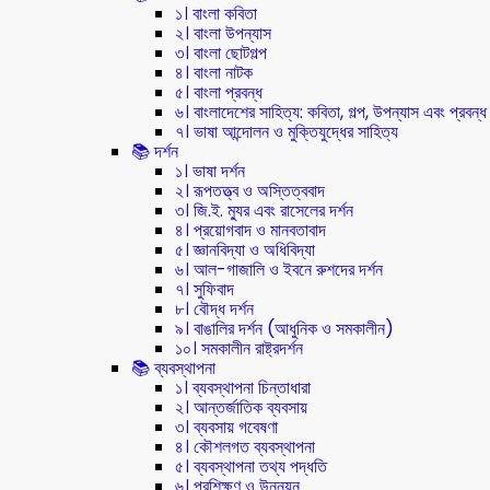
১। বাংলা কবিতা
২। বাংলা উপন্যাস
৩। বাংলা ছোটগল্প
৪। বাংলা নাটক
৫। বাংলা প্রবন্ধ
৬। বাংলাদেশের সাহিত্য: কবিতা, গল্প, উপন্যাস এবং প্রবন্ধ
৭। ভাষা আন্দোলন ও মুক্তিযুদ্ধের সাহিত্য
📚 দর্শন
১। ভাষা দর্শন
২। রূপতত্ত্ব ও অস্তিত্ববাদ
৩। জি.ই. ম্যুর এবং রাসেলের দর্শন
৪। প্রয়োগবাদ ও মানবতাবাদ
৫। জ্ঞানবিদ্যা ও অধিবিদ্যা
৬। আল-গাজালি ও ইবনে রুশদের দর্শন
৭। সুফিবাদ
৮। বৌদ্ধ দর্শন
৯। বাঙালির দর্শন (আধুনিক ও সমকালীন)
১০। সমকালীন রাষ্ট্রদর্শন
📚 ব্যবস্থাপনা
১। ব্যবস্থাপনা চিন্তাধারা
২। আন্তর্জাতিক ব্যবসায়
৩। ব্যবসায় গবেষণা
৪। কৌশলগত ব্যবস্থাপনা
৫। ব্যবস্থাপনা তথ্য পদ্ধতি
৬। প্রশিক্ষণ ও উন্নয়ন