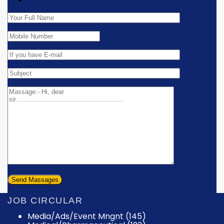
JOB CIRCULAR
Media/Ads/Event Mngnt (145)