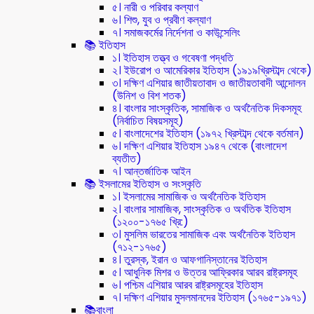
৫। নারী ও পরিবার কল্যাণ
৬। শিশু, যুব ও প্রবীণ কল্যাণ
৭। সমাজকর্মের নির্দেশনা ও কাউন্সেলিং
📚 ইতিহাস
১। ইতিহাস তত্ত্ব ও গবেষণা পদ্ধতি
২। ইউরোপ ও আমেরিকার ইতিহাস (১৯১৯খ্রিস্টাব্দ থেকে)
৩। দক্ষিণ এশিয়ার জাতীয়তাবাদ ও জাতীয়তাবাদী আন্দোলন
(উনিশ ও বিশ শতক)
৪। বাংলার সাংস্কৃতিক, সামাজিক ও অর্থনৈতিক দিকসমূহ
(নির্বাচিত বিষয়সমূহ)
৫। বাংলাদেশের ইতিহাস (১৯৭২ খ্রিস্টাব্দ থেকে বর্তমান)
৬। দক্ষিণ এশিয়ার ইতিহাস ১৯৪৭ থেকে (বাংলাদেশ
ব্যতীত)
৭। আন্তর্জাতিক আইন
📚 ইসলামের ইতিহাস ও সংস্কৃতি
১। ইসলামের সামাজিক ও অর্থনৈতিক ইতিহাস
২। বাংলার সামাজিক, সাংস্কৃতিক ও অর্থতিক ইতিহাস
(১২০০-১৭৬৫ খ্রি:)
৩। মুসলিম ভারতের সামাজিক এবং অর্থনৈতিক ইতিহাস
(৭১২-১৭৬৫)
৪। তুরস্ক, ইরান ও আফগানিস্তানের ইতিহাস
৫। আধুনিক মিশর ও উত্তর আফ্রিকার আরব রাষ্ট্রসমূহ
৬। পশ্চিম এশিয়ার আরব রাষ্ট্রসমূহের ইতিহাস
৭। দক্ষিণ এশিয়ার মুসলমানদের ইতিহাস (১৭৬৫-১৯৭১)
📚বাংলা