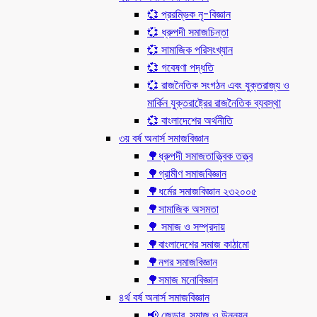
💞 প্ররম্ভিক নৃ-বিজ্ঞান
💞 ধ্রুপদী সমাজচিন্তা
💞 সামাজিক পরিসংখ্যান
💞 গবেষণা পদ্ধতি
💞 রাজনৈতিক সংগঠন এবং যুক্তরাজ্য ও
মার্কিন যুক্তরাষ্ট্রের রাজনৈতিক ব্যবস্থা
💞 বাংলাদেশের অর্থনীতি
৩য় বর্ষ অনার্স সমাজবিজ্ঞান
🌳ধ্রুপদী সমাজতাত্ত্বিক তত্ত্ব
🌳গ্রামীণ সমাজবিজ্ঞান
🌳ধর্মের সমাজবিজ্ঞান ২৩২০০৫
🌳সামাজিক অসমতা
🌳 সমাজ ও সম্প্রদায়
🌳বাংলাদেশের সমাজ কাঠামো
🌳নগর সমাজবিজ্ঞান
🌳সমাজ মনোবিজ্ঞান
৪র্থ বর্ষ অনার্স সমাজবিজ্ঞান
📢 জেন্ডার, সমাজ ও উন্নয়ন