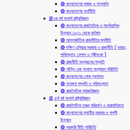
🔴 বাংলাদেশের সমাজ ও সংস্কৃতি
🔴 বাংলাদেশের অর্থনীতি
📗৩য় বর্ষ অনার্স রাষ্ট্রবিজ্ঞান
🔴 বাংলাদেশের রাজনৈতিক ও সাংবিধানিক
উন্নয়ন ১৯৭১ থেকে বর্তমান
🔴 আন্তর্জাতিক রাজনীতির মূলনীতি
🔴 দক্ষিণ এশিয়ার সরকার ও রাজনীতি ( ভারত,
পাকিস্তান, নেপাল ও শ্রীলংকা )
🔴 রাজনীতি অধ্যয়নের পদ্ধতি
🔴 শান্তি এবং সংঘাত অধ্যায়ন পরিচিতি
🔴 বাংলাদেশের লোক প্রশাসন
🔴 গবেষণা পদ্ধতি ও পরিসংখ্যান
🔴 রাজনৈতিক সমাজবিজ্ঞান
📗 ৪র্থ বর্ষ অনার্স রাষ্ট্রবিজ্ঞান
🔴 রাজনৈতিক তত্ত্ব পরিবর্তন ও ধারাবাহিকতা
🔴 বাংলাদেশের স্থানীয় সরকার ও পল্লী
উন্নয়ন
🔴 সরকারি নীতি পরিচিতি