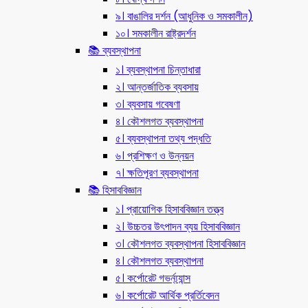
৯। বাঙালির দর্শন (আধুনিক ও সমকালীন)
১০। সমকালীন রাষ্ট্রদর্শন
📚 ব্যবস্থাপনা
১। ব্যবস্থাপনা চিন্তাধারা
২। আন্তর্জাতিক ব্যবসায়
৩। ব্যবসায় গবেষণা
৪। কৌশলগত ব্যবস্থাপনা
৫। ব্যবস্থাপনা তথ্য পদ্ধতি
৬। প্রশিক্ষণ ও উন্নয়ন
৭। ক্ষতিপূরণ ব্যবস্থাপনা
📚 হিসাববিজ্ঞান
১। প্রায়োগিক হিসাববিজ্ঞান তত্ত্ব
২। উচ্চতর উৎপাদন ব্যয় হিসাববিজ্ঞান
৩। কৌশলগত ব্যবস্থাপনা হিসাববিজ্ঞান
৪। কৌশলগত ব্যবস্থাপনা
৫। কর্পোরেট গভর্ন্য্যান্স
৬। কর্পোরেট আর্থিক প্রর্তিবেদন