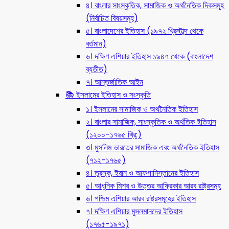
৪। বাংলার সাংস্কৃতিক, সামাজিক ও অর্থনৈতিক দিকসমূহ
(নির্বাচিত বিষয়সমূহ)
৫। বাংলাদেশের ইতিহাস (১৯৭২ খ্রিস্টাব্দ থেকে
বর্তমান)
৬। দক্ষিণ এশিয়ার ইতিহাস ১৯৪৭ থেকে (বাংলাদেশ
ব্যতীত)
৭। আন্তর্জাতিক আইন
📚 ইসলামের ইতিহাস ও সংস্কৃতি
১। ইসলামের সামাজিক ও অর্থনৈতিক ইতিহাস
২। বাংলার সামাজিক, সাংস্কৃতিক ও অর্থতিক ইতিহাস
(১২০০-১৭৬৫ খ্রি:)
৩। মুসলিম ভারতের সামাজিক এবং অর্থনৈতিক ইতিহাস
(৭১২-১৭৬৫)
৪। তুরস্ক, ইরান ও আফগানিস্তানের ইতিহাস
৫। আধুনিক মিশর ও উত্তর আফ্রিকার আরব রাষ্ট্রসমূহ
৬। পশ্চিম এশিয়ার আরব রাষ্ট্রসমূহের ইতিহাস
৭। দক্ষিণ এশিয়ার মুসলমানদের ইতিহাস
(১৭৬৫-১৯৭১)