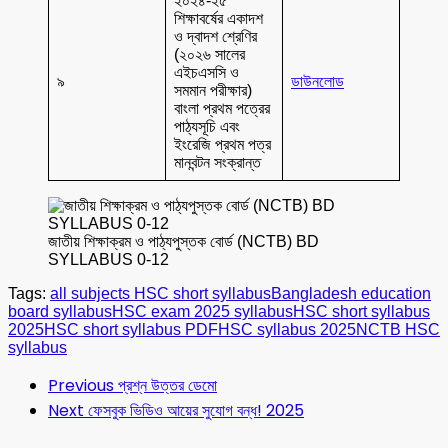
২০২৪-২৫
শিক্ষাবর্ষের একাদশ
ও দ্বাদশ শ্রেণির
(২০২৬ সালের
এইচএসসি ও
৯
ডাউনলোড
সমমান পরীক্ষার)
বাংলা প্রথম পত্রের
পাঠ্যসূচি এবং
ইংরেজি প্রথম পত্র
মানবন্টন সংক্রান্ত
জাতীয় শিক্ষাক্রম ও পাঠ্যপুস্তক বোর্ড (NCTB) BD
SYLLABUS 0-12
Tags:
all subjects HSC short syllabus
Bangladesh education
board syllabus
HSC exam 2025 syllabus
HSC short syllabus
2025
HSC short syllabus PDF
HSC syllabus 2025
NCTB HSC
syllabus
Previous
প্রশ্ন উত্তর ডেমো
Next
ফেসবুক ভিডিও আয়ের সুযোগ বন্ধ! 2025