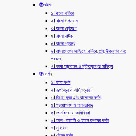
📚বাংলা
১। বাংলা কবিতা
২। বাংলা উপন্যাস
৩। বাংলা ছোটগল্প
৪। বাংলা নাটক
৫। বাংলা প্রবন্ধ
৬। বাংলাদেশের সাহিত্য: কবিতা, গল্প, উপন্যাস এবং
প্রবন্ধ
৭। ভাষা আন্দোলন ও মুক্তিযুদ্ধের সাহিত্য
📚 দর্শন
১। ভাষা দর্শন
২। রূপতত্ত্ব ও অস্তিত্ববাদ
৩। জি.ই. ম্যুর এবং রাসেলের দর্শন
৪। প্রয়োগবাদ ও মানবতাবাদ
৫। জ্ঞানবিদ্যা ও অধিবিদ্যা
৬। আল-গাজালি ও ইবনে রুশদের দর্শন
৭। সুফিবাদ
৮। বৌদ্ধ দর্শন