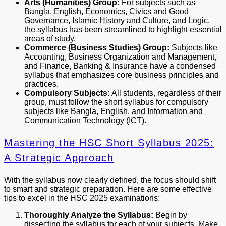
Arts (Humanities) Group:
For subjects such as
Bangla, English, Economics, Civics and Good
Governance, Islamic History and Culture, and Logic,
the syllabus has been streamlined to highlight essential
areas of study.
Commerce (Business Studies) Group:
Subjects like
Accounting, Business Organization and Management,
and Finance, Banking & Insurance have a condensed
syllabus that emphasizes core business principles and
practices.
Compulsory Subjects:
All students, regardless of their
group, must follow the short syllabus for compulsory
subjects like Bangla, English, and Information and
Communication Technology (ICT).
Mastering the HSC Short Syllabus 2025:
A Strategic Approach
With the syllabus now clearly defined, the focus should shift
to smart and strategic preparation. Here are some effective
tips to excel in the HSC 2025 examinations:
Thoroughly Analyze the Syllabus:
Begin by
dissecting the syllabus for each of your subjects. Make