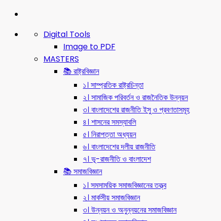
Digital Tools
Image to PDF
MASTERS
📚 রাষ্ট্রবিজ্ঞান
১। সাম্প্রতিক রাষ্ট্রচিন্তা
২। সামাজিক পরিবর্তন ও রাজনৈতিক উন্নয়ন
৩। বাংলাদেশের রাজনীতি ইসু ও প্রবণতাসমূহ
৪। শাসনের সমস্যাবলি
৫। নিরাপত্তা অধ্যয়ন
৬। বাংলাদেশের দলীয় রাজনীতি
৭। ভূ-রাজনীতি ও বাংলাদেশ
📚 সমাজবিজ্ঞান
১। সমসাময়িক সমাজবিজ্ঞানের তত্ত্ব
২। মার্কসীয় সমাজবিজ্ঞান
৩। উন্নয়ন ও অনুন্নয়নের সমাজবিজ্ঞান