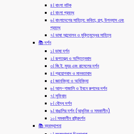
৪। বাংলা নাটক
৫। বাংলা প্রবন্ধ
৬। বাংলাদেশের সাহিত্য: কবিতা, গল্প, উপন্যাস এবং
প্রবন্ধ
৭। ভাষা আন্দোলন ও মুক্তিযুদ্ধের সাহিত্য
📚 দর্শন
১। ভাষা দর্শন
২। রূপতত্ত্ব ও অস্তিত্ববাদ
৩। জি.ই. ম্যুর এবং রাসেলের দর্শন
৪। প্রয়োগবাদ ও মানবতাবাদ
৫। জ্ঞানবিদ্যা ও অধিবিদ্যা
৬। আল-গাজালি ও ইবনে রুশদের দর্শন
৭। সুফিবাদ
৮। বৌদ্ধ দর্শন
৯। বাঙালির দর্শন (আধুনিক ও সমকালীন)
১০। সমকালীন রাষ্ট্রদর্শন
📚 ব্যবস্থাপনা