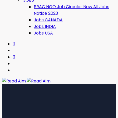
JOBS
BRAC NGO Job Circular New All Jobs
Notice 2023
Jobs CANADA
Jobs INDIA
Jobs USA
Read Aim