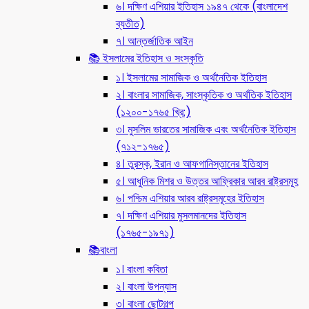
৬। দক্ষিণ এশিয়ার ইতিহাস ১৯৪৭ থেকে (বাংলাদেশ
ব্যতীত)
৭। আন্তর্জাতিক আইন
📚 ইসলামের ইতিহাস ও সংস্কৃতি
১। ইসলামের সামাজিক ও অর্থনৈতিক ইতিহাস
২। বাংলার সামাজিক, সাংস্কৃতিক ও অর্থতিক ইতিহাস
(১২০০-১৭৬৫ খ্রি:)
৩। মুসলিম ভারতের সামাজিক এবং অর্থনৈতিক ইতিহাস
(৭১২-১৭৬৫)
৪। তুরস্ক, ইরান ও আফগানিস্তানের ইতিহাস
৫। আধুনিক মিশর ও উত্তর আফ্রিকার আরব রাষ্ট্রসমূহ
৬। পশ্চিম এশিয়ার আরব রাষ্ট্রসমূহের ইতিহাস
৭। দক্ষিণ এশিয়ার মুসলমানদের ইতিহাস
(১৭৬৫-১৯৭১)
📚বাংলা
১। বাংলা কবিতা
২। বাংলা উপন্যাস
৩। বাংলা ছোটগল্প