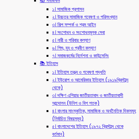
📚 সমাজকর্ম
১। সামাজিক প্রশাসন
২। উচ্চতর সামাজিক গবেষণা ও পরিসংখ্যান
৩। শিল্প সম্পর্ক ও শ্রম আইন
৪। সংশোধন ও সংশোধনমূলক সেবা
৫। নারী ও পরিবার কল্যাণ
৬। শিশু, যুব ও প্রবীণ কল্যাণ
৭। সমাজকর্মের নির্দেশনা ও কাউন্সেলিং
📚 ইতিহাস
১। ইতিহাস তত্ত্ব ও গবেষণা পদ্ধতি
২। ইউরোপ ও আমেরিকার ইতিহাস (১৯১৯খ্রিস্টাব্দ
থেকে)
৩। দক্ষিণ এশিয়ার জাতীয়তাবাদ ও জাতীয়তাবাদী
আন্দোলন (উনিশ ও বিশ শতক)
৪। বাংলার সাংস্কৃতিক, সামাজিক ও অর্থনৈতিক দিকসমূহ
(নির্বাচিত বিষয়সমূহ)
৫। বাংলাদেশের ইতিহাস (১৯৭২ খ্রিস্টাব্দ থেকে
বর্তমান)