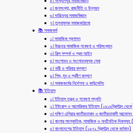
৪। সংখ্যালঘুর সমাজবিজ্ঞান
৫। জনসংখ্যা, রাজনীতি ও উন্নয়ন
৬। দারিদ্র্যের সমাজবিজ্ঞান
৭। তুলনামূলক সমাজকাঠামো
📚 সমাজকর্ম
১। সামাজিক প্রশাসন
২। উচ্চতর সামাজিক গবেষণা ও পরিসংখ্যান
৩। শিল্প সম্পর্ক ও শ্রম আইন
৪। সংশোধন ও সংশোধনমূলক সেবা
৫। নারী ও পরিবার কল্যাণ
৬। শিশু, যুব ও প্রবীণ কল্যাণ
৭। সমাজকর্মের নির্দেশনা ও কাউন্সেলিং
📚 ইতিহাস
১। ইতিহাস তত্ত্ব ও গবেষণা পদ্ধতি
২। ইউরোপ ও আমেরিকার ইতিহাস (১৯১৯খ্রিস্টাব্দ থেকে
৩। দক্ষিণ এশিয়ার জাতীয়তাবাদ ও জাতীয়তাবাদী আন্দো
৪। বাংলার সাংস্কৃতিক, সামাজিক ও অর্থনৈতিক দিকসমূহ (ন
৫। বাংলাদেশের ইতিহাস (১৯৭২ খ্রিস্টাব্দ থেকে বর্তমান)