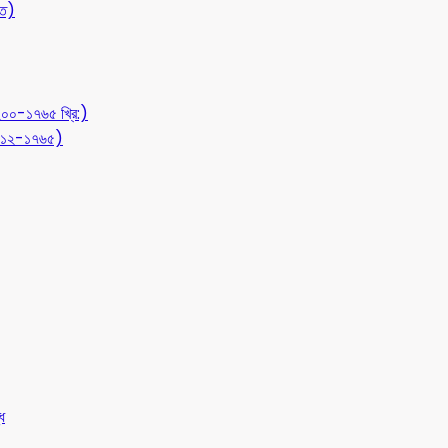
ীত)
১২০০-১৭৬৫ খ্রি:)
 (৭১২-১৭৬৫)
ধ