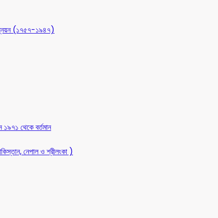
 উন্নয়ন (১৭৫৭-১৯৪৭)
ন ১৯৭১ থেকে বর্তমান
কিস্তান, নেপাল ও শ্রীলংকা )