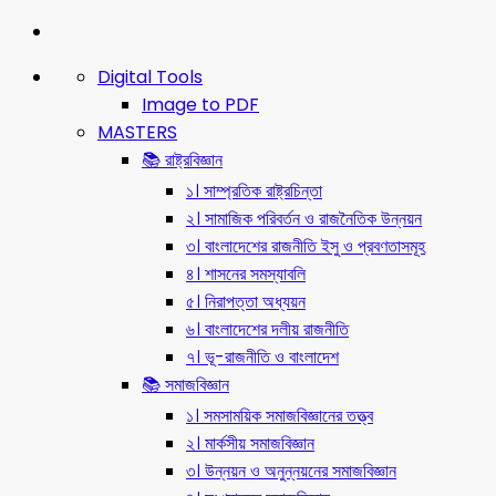
Digital Tools
Image to PDF
MASTERS
📚 রাষ্ট্রবিজ্ঞান
১। সাম্প্রতিক রাষ্ট্রচিন্তা
২। সামাজিক পরিবর্তন ও রাজনৈতিক উন্নয়ন
৩। বাংলাদেশের রাজনীতি ইসু ও প্রবণতাসমূহ
৪। শাসনের সমস্যাবলি
৫। নিরাপত্তা অধ্যয়ন
৬। বাংলাদেশের দলীয় রাজনীতি
৭। ভূ-রাজনীতি ও বাংলাদেশ
📚 সমাজবিজ্ঞান
১। সমসাময়িক সমাজবিজ্ঞানের তত্ত্ব
২। মার্কসীয় সমাজবিজ্ঞান
৩। উন্নয়ন ও অনুন্নয়নের সমাজবিজ্ঞান