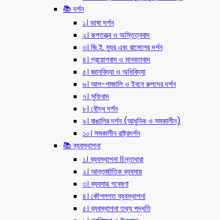
📚 দর্শন
১। ভাষা দর্শন
২। রূপতত্ত্ব ও অস্তিত্ববাদ
৩। জি.ই. ম্যুর এবং রাসেলের দর্শন
৪। প্রয়োগবাদ ও মানবতাবাদ
৫। জ্ঞানবিদ্যা ও অধিবিদ্যা
৬। আল-গাজালি ও ইবনে রুশদের দর্শন
৭। সুফিবাদ
৮। বৌদ্ধ দর্শন
৯। বাঙালির দর্শন (আধুনিক ও সমকালীন)
১০। সমকালীন রাষ্ট্রদর্শন
📚 ব্যবস্থাপনা
১। ব্যবস্থাপনা চিন্তাধারা
২। আন্তর্জাতিক ব্যবসায়
৩। ব্যবসায় গবেষণা
৪। কৌশলগত ব্যবস্থাপনা
৫। ব্যবস্থাপনা তথ্য পদ্ধতি