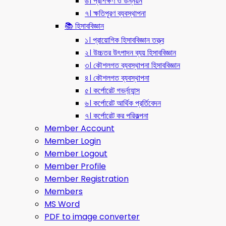
৬। প্রশিক্ষণ ও উন্নয়ন
৭। ক্ষতিপূরণ ব্যবস্থাপনা
📚 হিসাববিজ্ঞান
১। প্রায়োগিক হিসাববিজ্ঞান তত্ত্ব
২। উচ্চতর উৎপাদন ব্যয় হিসাববিজ্ঞান
৩। কৌশলগত ব্যবস্থাপনা হিসাববিজ্ঞান
৪। কৌশলগত ব্যবস্থাপনা
৫। কর্পোরেট গভর্ন্য্যান্স
৬। কর্পোরেট আর্থিক প্রর্তিবেদন
৭। কর্পোরেট কর পরিকল্পনা
Member Account
Member Login
Member Logout
Member Profile
Member Registration
Members
MS Word
PDF to image converter