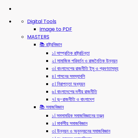
Digital Tools
Image to PDF
MASTERS
📚 রাষ্ট্রবিজ্ঞান
১। সাম্প্রতিক রাষ্ট্রচিন্তা
২। সামাজিক পরিবর্তন ও রাজনৈতিক উন্নয়ন
৩। বাংলাদেশের রাজনীতি ইসু ও প্রবণতাসমূহ
৪। শাসনের সমস্যাবলি
৫। নিরাপত্তা অধ্যয়ন
৬। বাংলাদেশের দলীয় রাজনীতি
৭। ভূ-রাজনীতি ও বাংলাদেশ
📚 সমাজবিজ্ঞান
১। সমসাময়িক সমাজবিজ্ঞানের তত্ত্ব
২। মার্কসীয় সমাজবিজ্ঞান
৩। উন্নয়ন ও অনুন্নয়নের সমাজবিজ্ঞান