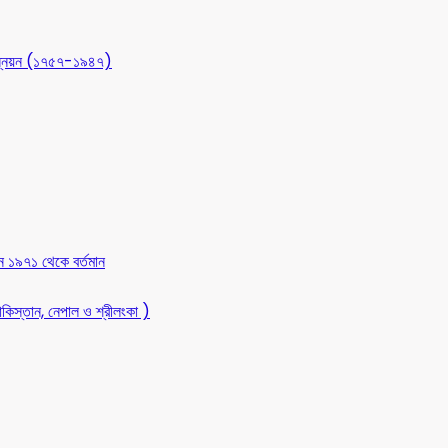
 উন্নয়ন (১৭৫৭-১৯৪৭)
ন ১৯৭১ থেকে বর্তমান
কিস্তান, নেপাল ও শ্রীলংকা )