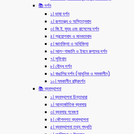
📚 দর্শন
১। ভাষা দর্শন
২। রূপতত্ত্ব ও অস্তিত্ববাদ
৩। জি.ই. ম্যুর এবং রাসেলের দর্শন
৪। প্রয়োগবাদ ও মানবতাবাদ
৫। জ্ঞানবিদ্যা ও অধিবিদ্যা
৬। আল-গাজালি ও ইবনে রুশদের দর্শন
৭। সুফিবাদ
৮। বৌদ্ধ দর্শন
৯। বাঙালির দর্শন (আধুনিক ও সমকালীন)
১০। সমকালীন রাষ্ট্রদর্শন
📚 ব্যবস্থাপনা
১। ব্যবস্থাপনা চিন্তাধারা
২। আন্তর্জাতিক ব্যবসায়
৩। ব্যবসায় গবেষণা
৪। কৌশলগত ব্যবস্থাপনা
৫। ব্যবস্থাপনা তথ্য পদ্ধতি