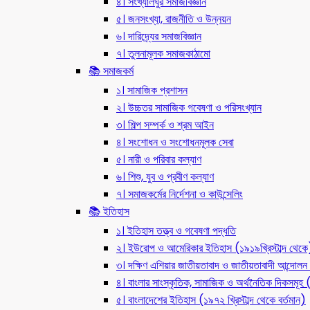
৪। সংখ্যালঘুর সমাজবিজ্ঞান
৫। জনসংখ্যা, রাজনীতি ও উন্নয়ন
৬। দারিদ্র্যের সমাজবিজ্ঞান
৭। তুলনামূলক সমাজকাঠামো
📚 সমাজকর্ম
১। সামাজিক প্রশাসন
২। উচ্চতর সামাজিক গবেষণা ও পরিসংখ্যান
৩। শিল্প সম্পর্ক ও শ্রম আইন
৪। সংশোধন ও সংশোধনমূলক সেবা
৫। নারী ও পরিবার কল্যাণ
৬। শিশু, যুব ও প্রবীণ কল্যাণ
৭। সমাজকর্মের নির্দেশনা ও কাউন্সেলিং
📚 ইতিহাস
১। ইতিহাস তত্ত্ব ও গবেষণা পদ্ধতি
২। ইউরোপ ও আমেরিকার ইতিহাস (১৯১৯খ্রিস্টাব্দ থেকে
৩। দক্ষিণ এশিয়ার জাতীয়তাবাদ ও জাতীয়তাবাদী আন্দো
৪। বাংলার সাংস্কৃতিক, সামাজিক ও অর্থনৈতিক দিকসমূহ (ন
৫। বাংলাদেশের ইতিহাস (১৯৭২ খ্রিস্টাব্দ থেকে বর্তমান)