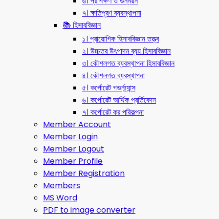
৬। প্রশিক্ষণ ও উন্নয়ন
৭। ক্ষতিপূরণ ব্যবস্থাপনা
📚 হিসাববিজ্ঞান
১। প্রায়োগিক হিসাববিজ্ঞান তত্ত্ব
২। উচ্চতর উৎপাদন ব্যয় হিসাববিজ্ঞান
৩। কৌশলগত ব্যবস্থাপনা হিসাববিজ্ঞান
৪। কৌশলগত ব্যবস্থাপনা
৫। কর্পোরেট গভর্ন্য্যান্স
৬। কর্পোরেট আর্থিক প্রর্তিবেদন
৭। কর্পোরেট কর পরিকল্পনা
Member Account
Member Login
Member Logout
Member Profile
Member Registration
Members
MS Word
PDF to image converter