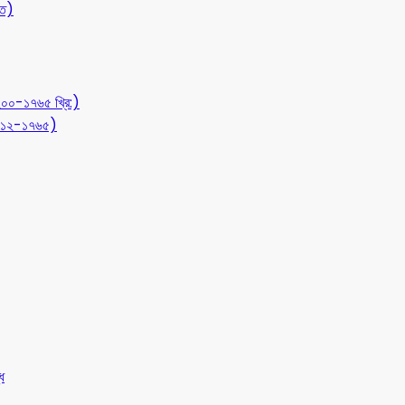
ীত)
১২০০-১৭৬৫ খ্রি:)
 (৭১২-১৭৬৫)
ধ