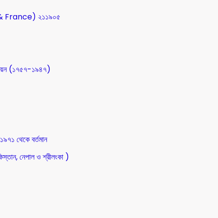
SA & France) ২১১৯০৫
উন্নয়ন (১৭৫৭-১৯৪৭)
 ১৯৭১ থেকে বর্তমান
িস্তান, নেপাল ও শ্রীলংকা )