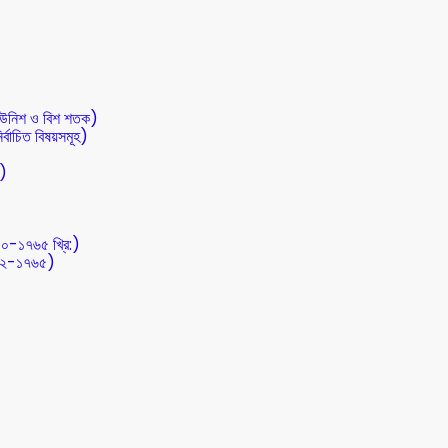
 (উনিশ ও বিশ শতক)
র্বাচিত বিষয়সমূহ)
ত)
০০-১৭৬৫ খ্রি:)
৭১২-১৭৬৫)