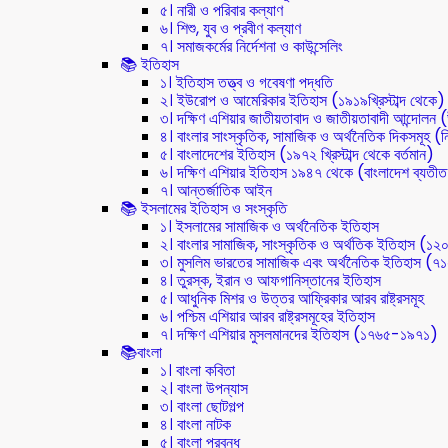
৫। নারী ও পরিবার কল্যাণ
৬। শিশু, যুব ও প্রবীণ কল্যাণ
৭। সমাজকর্মের নির্দেশনা ও কাউন্সেলিং
📚 ইতিহাস
১। ইতিহাস তত্ত্ব ও গবেষণা পদ্ধতি
২। ইউরোপ ও আমেরিকার ইতিহাস (১৯১৯খ্রিস্টাব্দ থেকে)
৩। দক্ষিণ এশিয়ার জাতীয়তাবাদ ও জাতীয়তাবাদী আন্দোলন
৪। বাংলার সাংস্কৃতিক, সামাজিক ও অর্থনৈতিক দিকসমূহ (নি
৫। বাংলাদেশের ইতিহাস (১৯৭২ খ্রিস্টাব্দ থেকে বর্তমান)
৬। দক্ষিণ এশিয়ার ইতিহাস ১৯৪৭ থেকে (বাংলাদেশ ব্যতী
৭। আন্তর্জাতিক আইন
📚 ইসলামের ইতিহাস ও সংস্কৃতি
১। ইসলামের সামাজিক ও অর্থনৈতিক ইতিহাস
২। বাংলার সামাজিক, সাংস্কৃতিক ও অর্থতিক ইতিহাস (১২
৩। মুসলিম ভারতের সামাজিক এবং অর্থনৈতিক ইতিহাস (
৪। তুরস্ক, ইরান ও আফগানিস্তানের ইতিহাস
৫। আধুনিক মিশর ও উত্তর আফ্রিকার আরব রাষ্ট্রসমূহ
৬। পশ্চিম এশিয়ার আরব রাষ্ট্রসমূহের ইতিহাস
৭। দক্ষিণ এশিয়ার মুসলমানদের ইতিহাস (১৭৬৫-১৯৭১)
📚বাংলা
১। বাংলা কবিতা
২। বাংলা উপন্যাস
৩। বাংলা ছোটগল্প
৪। বাংলা নাটক
৫। বাংলা প্রবন্ধ