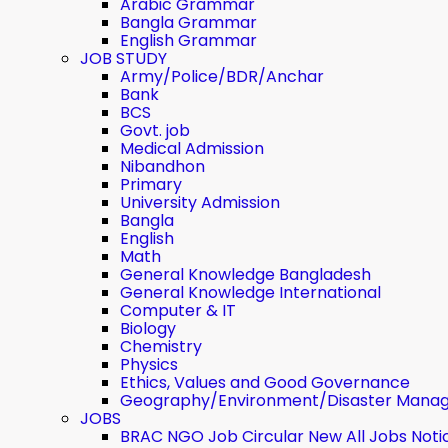
Arabic Grammar
Bangla Grammar
English Grammar
JOB STUDY
Army/Police/BDR/Anchar
Bank
BCS
Govt. job
Medical Admission
Nibandhon
Primary
University Admission
Bangla
English
Math
General Knowledge Bangladesh
General Knowledge International
Computer & IT
Biology
Chemistry
Physics
Ethics, Values ​​and Good Governance
Geography/Environment/Disaster Mana
JOBS
BRAC NGO Job Circular New All Jobs Noti