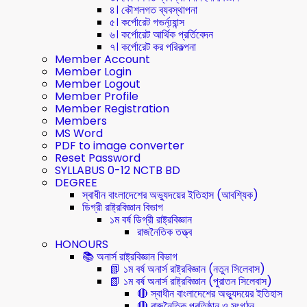
৪। কৌশলগত ব্যবস্থাপনা
৫। কর্পোরেট গভর্ন্য্যান্স
৬। কর্পোরেট আর্থিক প্রর্তিবেদন
৭। কর্পোরেট কর পরিকল্পনা
Member Account
Member Login
Member Logout
Member Profile
Member Registration
Members
MS Word
PDF to image converter
Reset Password
SYLLABUS 0-12 NCTB BD
DEGREE
স্বাধীন বাংলাদেশের অভ্যুদয়ের ইতিহাস (আবশ্যিক)
ডিগ্রী রাষ্ট্রবিজ্ঞান বিভাগ
১ম বর্ষ ডিগ্রী রাষ্ট্রবিজ্ঞান
রাজনৈতিক তত্ত্ব
HONOURS
📚 অনার্স রাষ্ট্রবিজ্ঞান বিভাগ
📗 ১ম বর্ষ অনার্স রাষ্ট্রবিজ্ঞান (নতুন সিলেবাস)
📗 ১ম বর্ষ অনার্স রাষ্ট্রবিজ্ঞান (পুরাতন সিলেবাস)
🔴 স্বাধীন বাংলাদেশের অভ্যুদয়ের ইতিহাস
🔴 রাজনৈতিক প্রতিষ্ঠান ও সংগঠন