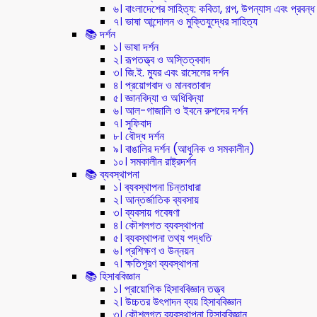
৬। বাংলাদেশের সাহিত্য: কবিতা, গল্প, উপন্যাস এবং প্রবন্ধ
৭। ভাষা আন্দোলন ও মুক্তিযুদ্ধের সাহিত্য
📚 দর্শন
১। ভাষা দর্শন
২। রূপতত্ত্ব ও অস্তিত্ববাদ
৩। জি.ই. ম্যুর এবং রাসেলের দর্শন
৪। প্রয়োগবাদ ও মানবতাবাদ
৫। জ্ঞানবিদ্যা ও অধিবিদ্যা
৬। আল-গাজালি ও ইবনে রুশদের দর্শন
৭। সুফিবাদ
৮। বৌদ্ধ দর্শন
৯। বাঙালির দর্শন (আধুনিক ও সমকালীন)
১০। সমকালীন রাষ্ট্রদর্শন
📚 ব্যবস্থাপনা
১। ব্যবস্থাপনা চিন্তাধারা
২। আন্তর্জাতিক ব্যবসায়
৩। ব্যবসায় গবেষণা
৪। কৌশলগত ব্যবস্থাপনা
৫। ব্যবস্থাপনা তথ্য পদ্ধতি
৬। প্রশিক্ষণ ও উন্নয়ন
৭। ক্ষতিপূরণ ব্যবস্থাপনা
📚 হিসাববিজ্ঞান
১। প্রায়োগিক হিসাববিজ্ঞান তত্ত্ব
২। উচ্চতর উৎপাদন ব্যয় হিসাববিজ্ঞান
৩। কৌশলগত ব্যবস্থাপনা হিসাববিজ্ঞান