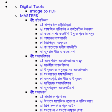
Digital Tools
Image to PDF
MASTERS
📚 রাষ্ট্রবিজ্ঞান
১। সাম্প্রতিক রাষ্ট্রচিন্তা
২। সামাজিক পরিবর্তন ও রাজনৈতিক উন্নয়ন
৩। বাংলাদেশের রাজনীতি ইসু ও প্রবণতাসমূহ
৪। শাসনের সমস্যাবলি
৫। নিরাপত্তা অধ্যয়ন
৬। বাংলাদেশের দলীয় রাজনীতি
৭। ভূ-রাজনীতি ও বাংলাদেশ
📚 সমাজবিজ্ঞান
১। সমসাময়িক সমাজবিজ্ঞানের তত্ত্ব
২। মার্কসীয় সমাজবিজ্ঞান
৩। উন্নয়ন ও অনুন্নয়নের সমাজবিজ্ঞান
৪। সংখ্যালঘুর সমাজবিজ্ঞান
৫। জনসংখ্যা, রাজনীতি ও উন্নয়ন
৬। দারিদ্র্যের সমাজবিজ্ঞান
৭। তুলনামূলক সমাজকাঠামো
📚 সমাজকর্ম
১। সামাজিক প্রশাসন
২। উচ্চতর সামাজিক গবেষণা ও পরিসংখ্যান
৩। শিল্প সম্পর্ক ও শ্রম আইন
৪। সংশোধন ও সংশোধনমূলক সেবা